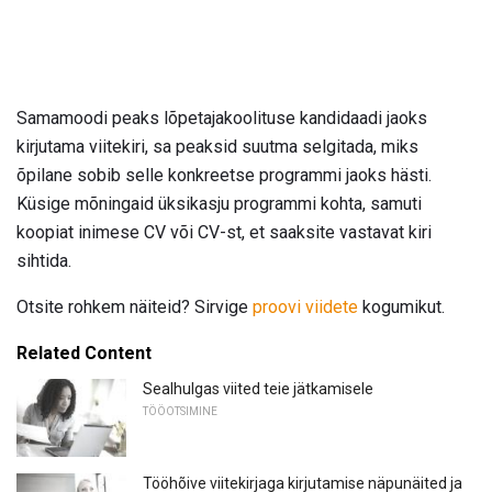
Samamoodi peaks lõpetajakoolituse kandidaadi jaoks
kirjutama viitekiri, sa peaksid suutma selgitada, miks
õpilane sobib selle konkreetse programmi jaoks hästi.
Küsige mõningaid üksikasju programmi kohta, samuti
koopiat inimese CV või CV-st, et saaksite vastavat kiri
sihtida.
Otsite rohkem näiteid? Sirvige
proovi viidete
kogumikut.
Related Content
Sealhulgas viited teie jätkamisele
TÖÖOTSIMINE
Tööhõive viitekirjaga kirjutamise näpunäited ja