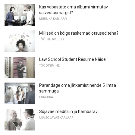
Kas vabastate oma albumi hirmutav
salvestusmärgid?
MUUSIKA KARJÄÄR
Millised on kõige raskemad otsused teha?
TÖÖINTERVJUUD
Law School Student Resume Näide
TÖÖOTSIMINE
Parandage oma jätkamist nende 5 lihtsa
sammuga
PRAKTIKA
Sõjaväe meditsiin ja hambaravi
USA SÕJAVÄE KARJÄÄR