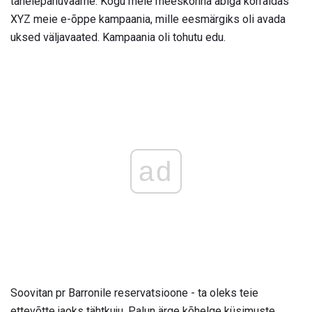
tähelepanuväärne. Kogu meie meeskonna abiga korraldas
XYZ meie e-õppe kampaania, mille eesmärgiks oli avada
uksed väljavaated. Kampaania oli tohutu edu.
ad
Soovitan pr Barronile reservatsioone - ta oleks teie
ettevõtte jaoks tähtkuju. Palun ärge kõhelge küsimuste