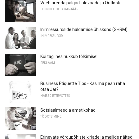
Veebiarenda palgad: ülevaade ja Outlook
TEHNOLOOGIA KARJÄÄR
Inimressursside haldamise ühiskond (SHRM)
INIMRESSURSID
Kui taglines hukkub tõlkimisel
REKLAAM
Business Etiquette Tips - Kas ma pean raha
otsa Jar?
NAISED ETTEVÕTTES
Sotsiaalmeedia ametikohad
TÖÖOTSIMINE
Erinevate võrgupõhiste kirjade ja meilide näited