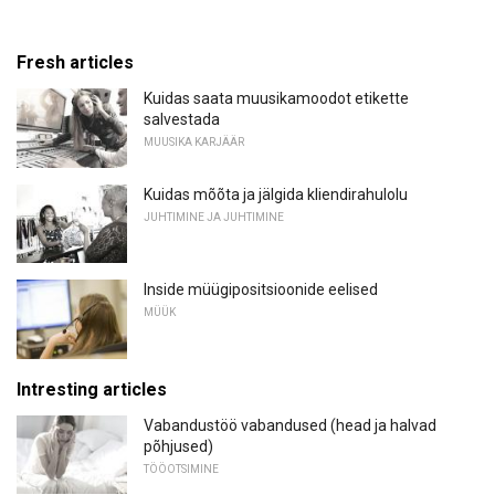
Fresh articles
Kuidas saata muusikamoodot etikette
salvestada
MUUSIKA KARJÄÄR
Kuidas mõõta ja jälgida kliendirahulolu
JUHTIMINE JA JUHTIMINE
Inside müügipositsioonide eelised
MÜÜK
Intresting articles
Vabandustöö vabandused (head ja halvad
põhjused)
TÖÖOTSIMINE