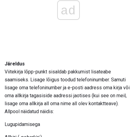
ad
Järeldus
Viitekirja lõpp-punkt sisaldab pakkumist lisateabe
saamiseks. Lisage lõigus toodud telefoninumber. Samuti
lisage oma telefoninumber ja e-posti aadress oma kirja või
oma allkirja tagasiside aadressi jaotises (kui see on meil,
lisage oma allkirja all oma nime all olev kontaktteave).
Allpool näidatud näidis:
Lugupidamisega