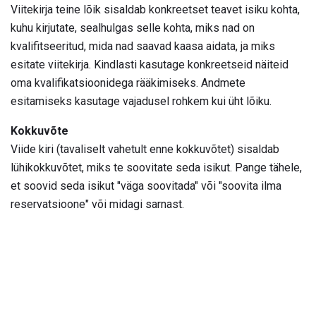
Viitekirja teine ​​lõik sisaldab konkreetset teavet isiku kohta,
kuhu kirjutate, sealhulgas selle kohta, miks nad on
kvalifitseeritud, mida nad saavad kaasa aidata, ja miks
esitate viitekirja. Kindlasti kasutage konkreetseid näiteid
oma kvalifikatsioonidega rääkimiseks. Andmete
esitamiseks kasutage vajadusel rohkem kui üht lõiku.
Kokkuvõte
Viide kiri (tavaliselt vahetult enne kokkuvõtet) sisaldab
lühikokkuvõtet, miks te soovitate seda isikut. Pange tähele,
et soovid seda isikut "väga soovitada" või "soovita ilma
reservatsioone" või midagi sarnast.