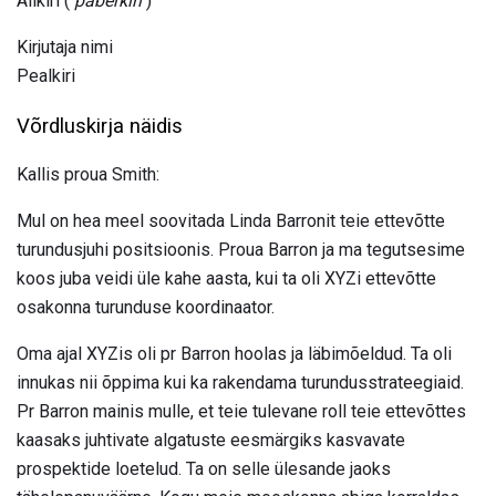
Allkiri (
paberkiri
)
Kirjutaja nimi
Pealkiri
Võrdluskirja näidis
Kallis proua Smith:
Mul on hea meel soovitada Linda Barronit teie ettevõtte
turundusjuhi positsioonis. Proua Barron ja ma tegutsesime
koos juba veidi üle kahe aasta, kui ta oli XYZi ettevõtte
osakonna turunduse koordinaator.
Oma ajal XYZis oli pr Barron hoolas ja läbimõeldud. Ta oli
innukas nii õppima kui ka rakendama turundusstrateegiaid.
Pr Barron mainis mulle, et teie tulevane roll teie ettevõttes
kaasaks juhtivate algatuste eesmärgiks kasvavate
prospektide loetelud. Ta on selle ülesande jaoks