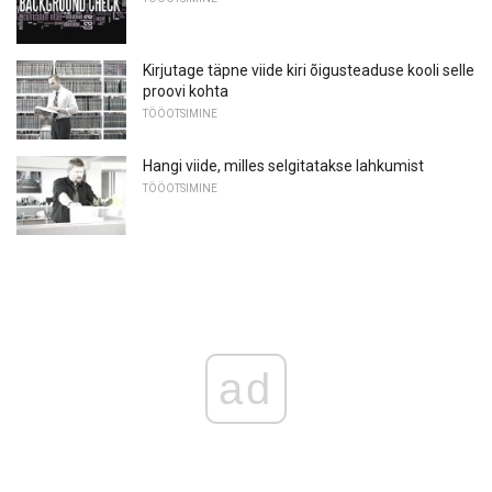
Kirjutage täpne viide kiri õigusteaduse kooli selle
proovi kohta
TÖÖOTSIMINE
Hangi viide, milles selgitatakse lahkumist
TÖÖOTSIMINE
ad