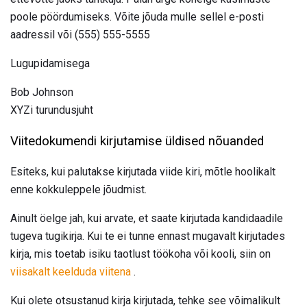
poole pöördumiseks. Võite jõuda mulle sellel e-posti
aadressil või (555) 555-5555
Lugupidamisega
Bob Johnson
XYZi turundusjuht
Viitedokumendi kirjutamise üldised nõuanded
Esiteks, kui palutakse kirjutada viide kiri, mõtle hoolikalt
enne kokkuleppele jõudmist.
Ainult öelge jah, kui arvate, et saate kirjutada kandidaadile
tugeva tugikirja. Kui te ei tunne ennast mugavalt kirjutades
kirja, mis toetab isiku taotlust töökoha või kooli, siin on
viisakalt keelduda viitena
.
Kui olete otsustanud kirja kirjutada, tehke see võimalikult