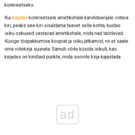
konkreetseks.
Kui
kirjutad
konkreetsele ametikohale kandideerijale viitava
kiri, peaks see kiri sisaldama teavet selle kohta, kuidas
isiku oskused vastavad ametikohale, mida nad taotlevad.
Küsige tööpakkumise koopiat ja isiku jätkamist, nii et saate
oma viitekirja suunata. Samuti võite küsida isikult, kas
kirjades on kindlaid punkte, mida soovite kirja kajastada.
ad