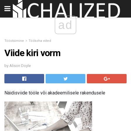
ad
Tööotsimine
Töökoha viited
Viide kiri vorm
by Alison Doyle
Näidisviide tööle või akadeemilisele rakendusele