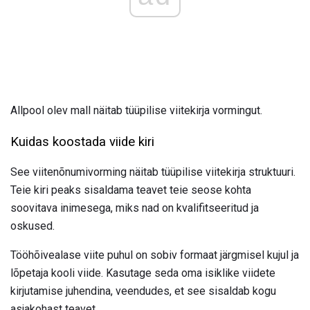
Allpool olev mall näitab tüüpilise viitekirja vormingut.
Kuidas koostada viide kiri
See viitenõnumivorming näitab tüüpilise viitekirja struktuuri.
Teie kiri peaks sisaldama teavet teie seose kohta
soovitava inimesega, miks nad on kvalifitseeritud ja
oskused.
Tööhõivealase viite puhul on sobiv formaat järgmisel kujul ja
lõpetaja kooli viide. Kasutage seda oma isiklike viidete
kirjutamise juhendina, veendudes, et see sisaldab kogu
asjakohast teavet.