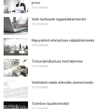
proov
TÖÖOTSIMINE
Viide taotlusele tagasilükkamise kiri
TÖÖOTSIMINE
Näpunäited viitetaotuse väljalülitamiseks
TÖÖOTSIMINE
Tööturukindlustuse testi läbimine
TÖÖOTSIMINE
Viideteksti näidis ärikoolile sisenemiseks
TÖÖOTSIMINE
Tööhõive taustkontrollid
TÖÖOTSIMINE