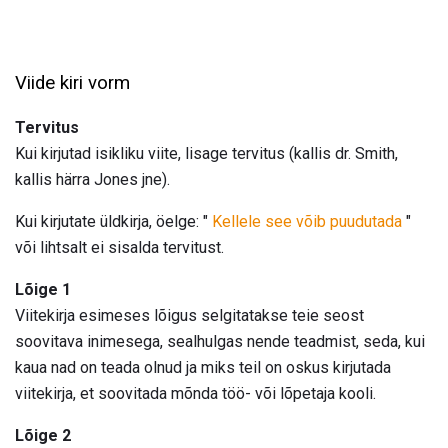
Viide kiri vorm
Tervitus
Kui kirjutad isikliku viite, lisage tervitus (kallis dr. Smith,
kallis härra Jones jne).
Kui kirjutate üldkirja, öelge: "
Kellele see võib puudutada
"
või lihtsalt ei sisalda tervitust.
Lõige 1
Viitekirja esimeses lõigus selgitatakse teie seost
soovitava inimesega, sealhulgas nende teadmist, seda, kui
kaua nad on teada olnud ja miks teil on oskus kirjutada
viitekirja, et soovitada mõnda töö- või lõpetaja kooli.
Lõige 2