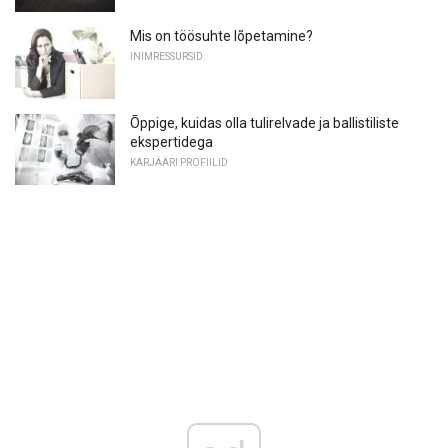
Mis on töösuhte lõpetamine?
INIMRESSURSID
Õppige, kuidas olla tulirelvade ja ballistiliste
ekspertidega
KARJÄÄRI PROFIILID