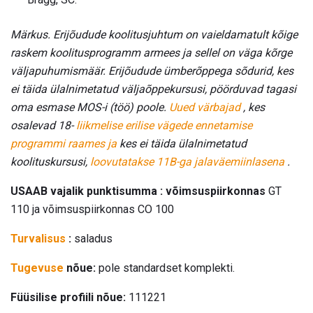
Märkus. Erijõudude koolitusjuhtum on vaieldamatult kõige
raskem koolitusprogramm armees ja sellel on väga kõrge
väljapuhumismäär.
Erijõudude ümberõppega sõdurid, kes
ei täida ülalnimetatud väljaõppekursusi, pöörduvad tagasi
oma esmase MOS-i (töö) poole.
Uued värbajad
, kes
osalevad 18-
liikmelise erilise vägede ennetamise
programmi raames ja
kes ei täida ülalnimetatud
koolituskursusi,
loovutatakse
11B-ga jalaväemiinlasena
.
USAAB vajalik punktisumma : võimsuspiirkonnas
GT
110 ja võimsuspiirkonnas CO 100
Turvalisus
:
saladus
Tugevuse
nõue:
pole standardset komplekti.
Füüsilise profiili nõue:
111221