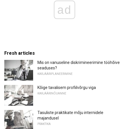
ad
Fresh articles
Mis on vanuseline diskrimineerimine tööhõive
seaduses?
KARJÄÄRIPLANEERIMINE
Kõige tavalisem profiilvõrgu viga
KARJÄÄRINÕUANNE
Tasuliste praktikate mõju internidele
majandusel
PRAKTIKA