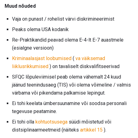
Muud nõuded
Vaja on punast / rohelist värvi diskrimineerimist
Peaks olema USA kodanik
Re-Praktikandid peavad olema E-4-lt E-7 auastmele
(esialgne versioon)
Kriminaalasjast loobumised
(
va väiksemad
liiklusrikkumised
) on tavaliselt diskvalifitseerivad
SFQC lõpuleviimisel peab olema vähemalt 24 kuud
jäänud teenindusaeg (TIS) või olema võimeline / valmis
värbama või pikendama palkamise lepingut.
Ei tohi keelata ümbersuunamine või soodsa personali
tegevuse peatamine.
Ei tohi olla
kohtuotsusega
süüdi mõistetud või
distsiplinaarmeetmeid (näiteks
artikkel 15
).