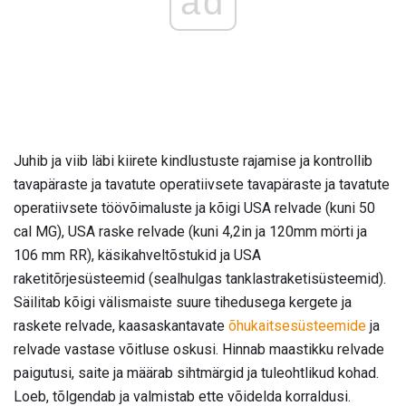
ad
Juhib ja viib läbi kiirete kindlustuste rajamise ja kontrollib
tavapäraste ja tavatute operatiivsete tavapäraste ja tavatute
operatiivsete töövõimaluste ja kõigi USA relvade (kuni 50
cal MG), USA raske relvade (kuni 4,2in ja 120mm mörti ja
106 mm RR), käsikahveltõstukid ja USA
raketitõrjesüsteemid (sealhulgas tanklastraketisüsteemid).
Säilitab kõigi välismaiste suure tihedusega kergete ja
raskete relvade, kaasaskantavate
õhukaitsesüsteemide
ja
relvade vastase võitluse oskusi. Hinnab maastikku relvade
paigutusi, saite ja määrab sihtmärgid ja tuleohtlikud kohad.
Loeb, tõlgendab ja valmistab ette võidelda korraldusi.