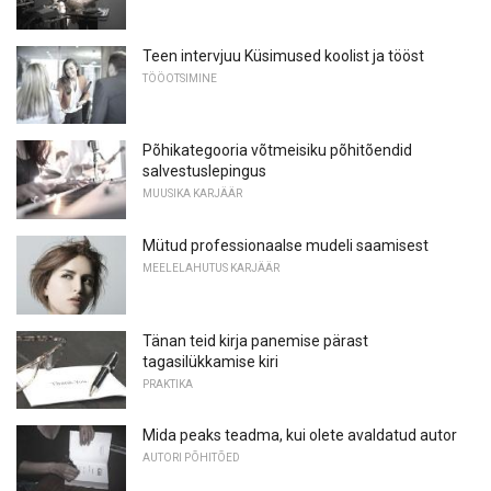
Teen intervjuu Küsimused koolist ja tööst
TÖÖOTSIMINE
Põhikategooria võtmeisiku põhitõendid
salvestuslepingus
MUUSIKA KARJÄÄR
Mütud professionaalse mudeli saamisest
MEELELAHUTUS KARJÄÄR
Tänan teid kirja panemise pärast
tagasilükkamise kiri
PRAKTIKA
Mida peaks teadma, kui olete avaldatud autor
AUTORI PÕHITÕED