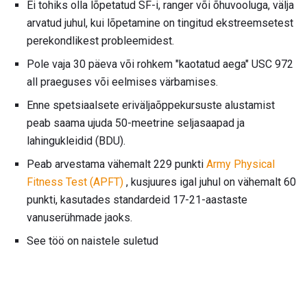
Ei tohiks olla lõpetatud SF-i, ranger või õhuvooluga, välja
arvatud juhul, kui lõpetamine on tingitud ekstreemsetest
perekondlikest probleemidest.
Pole vaja 30 päeva või rohkem "kaotatud aega" USC 972
all praeguses või eelmises värbamises.
Enne spetsiaalsete eriväljaõppekursuste alustamist
peab saama ujuda 50-meetrine seljasaapad ja
lahingukleidid (BDU).
Peab arvestama vähemalt 229 punkti
Army Physical
Fitness Test (APFT)
, kusjuures igal juhul on vähemalt 60
punkti, kasutades standardeid 17-21-aastaste
vanuserühmade jaoks.
See töö on naistele suletud