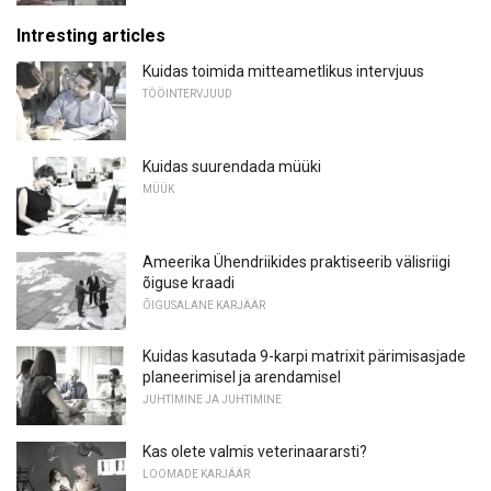
Intresting articles
Kuidas toimida mitteametlikus intervjuus
TÖÖINTERVJUUD
Kuidas suurendada müüki
MÜÜK
Ameerika Ühendriikides praktiseerib välisriigi
õiguse kraadi
ÕIGUSALANE KARJÄÄR
Kuidas kasutada 9-karpi matrixit pärimisasjade
planeerimisel ja arendamisel
JUHTIMINE JA JUHTIMINE
Kas olete valmis veterinaararsti?
LOOMADE KARJÄÄR