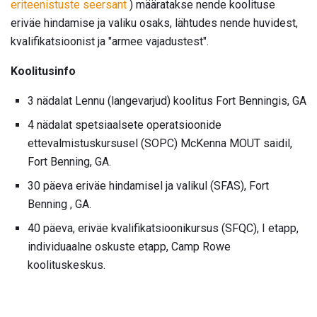
eriteenistuste seersant
) määratakse nende koolituse
eriväe hindamise ja valiku osaks, lähtudes nende huvidest,
kvalifikatsioonist ja "armee vajadustest".
Koolitusinfo
3 nädalat Lennu (langevarjud) koolitus Fort Benningis, GA
4 nädalat spetsiaalsete operatsioonide
ettevalmistuskursusel (SOPC) McKenna MOUT saidil,
Fort Benning, GA.
30 päeva eriväe hindamisel ja valikul (SFAS), Fort
Benning , GA.
40 päeva, eriväe kvalifikatsioonikursus (SFQC), I etapp,
individuaalne oskuste etapp, Camp Rowe
koolituskeskus.