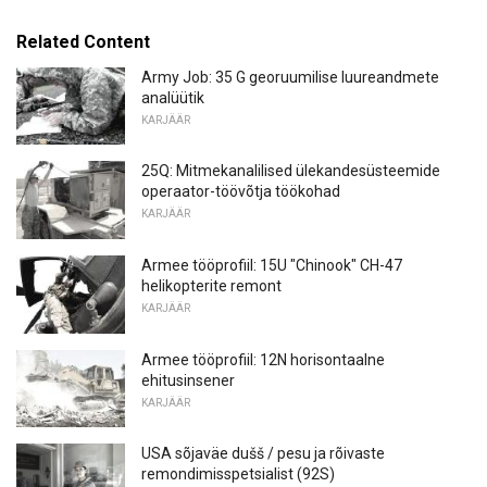
Related Content
Army Job: 35 G georuumilise luureandmete
analüütik
KARJÄÄR
25Q: Mitmekanalilised ülekandesüsteemide
operaator-töövõtja töökohad
KARJÄÄR
Armee tööprofiil: 15U "Chinook" CH-47
helikopterite remont
KARJÄÄR
Armee tööprofiil: 12N horisontaalne
ehitusinsener
KARJÄÄR
USA sõjaväe dušš / pesu ja rõivaste
remondimisspetsialist (92S)