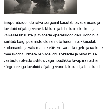
Erioperatsioonide relva sergeant kasutab tavapäraseid ja
tavatuid sõjategevuse taktikaid ja tehnikaid üksikute ja
väikeste üksuste jalavägede operatsioonides. Rongib ja
säilitab kõigi peamiste ülesannete tundmise; - kasutab
kodumaiste ja välismaiste väikerelvade, kergete ja raskete
meeskonnaliikmete relvade, õhusõidukite ja relvastuse
vastaste relvade suhtes väga nõudlikke tavapäraseid ja
kõrge riskiga tavatuid sõjategevuse taktikaid ja tehnikaid.