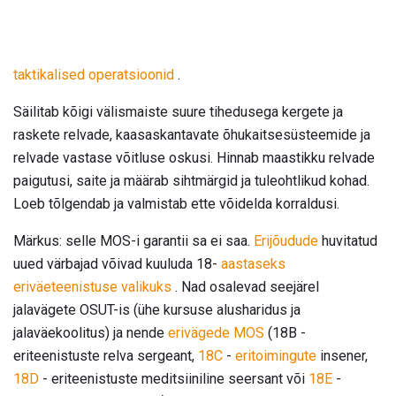
taktikalised operatsioonid
.
Säilitab kõigi välismaiste suure tihedusega kergete ja
raskete relvade, kaasaskantavate õhukaitsesüsteemide ja
relvade vastase võitluse oskusi. Hinnab maastikku relvade
paigutusi, saite ja määrab sihtmärgid ja tuleohtlikud kohad.
Loeb tõlgendab ja valmistab ette võidelda korraldusi.
Märkus: selle MOS-i garantii sa ei saa.
Erijõudude
huvitatud
uued värbajad võivad kuuluda 18-
aastaseks
eriväeteenistuse valikuks
. Nad osalevad seejärel
jalavägete OSUT-is (ühe kursuse alusharidus ja
jalaväekoolitus) ja nende
erivägede MOS
(18B -
eriteenistuste relva sergeant,
18C
-
eritoimingute
insener,
18D
- eriteenistuste meditsiiniline seersant või
18E
-