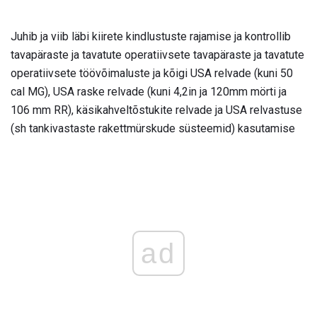
Juhib ja viib läbi kiirete kindlustuste rajamise ja kontrollib
tavapäraste ja tavatute operatiivsete tavapäraste ja tavatute
operatiivsete töövõimaluste ja kõigi USA relvade (kuni 50
cal MG), USA raske relvade (kuni 4,2in ja 120mm mörti ja
106 mm RR), käsikahveltõstukite relvade ja USA relvastuse
(sh tankivastaste rakettmürskude süsteemid) kasutamise
ad