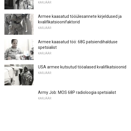
KARJÄÄR
Armee kaasatud tööülesannete kirjeldused ja
kvalifikatsioonifaktorid
KARJÄÄR
Armee kaasatud töö: 68G patsiendihalduse
spetsialist
KARJÄÄR
USA armee kutsutud tööalased kvalifikatsioonid
KARJÄÄR
Army Job: MOS 68P radioloogia spetsialist
KARJÄÄR