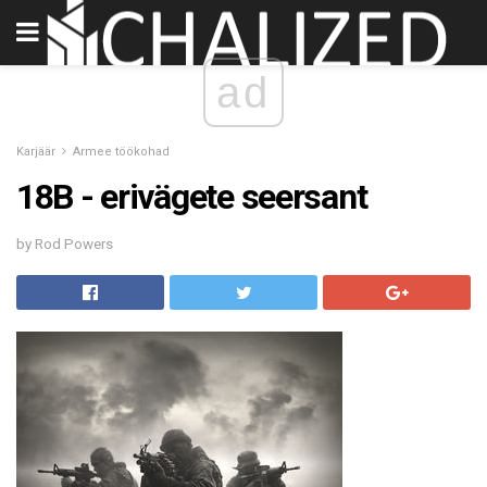
ad
Karjäär
Armee töökohad
18B - erivägete seersant
by Rod Powers