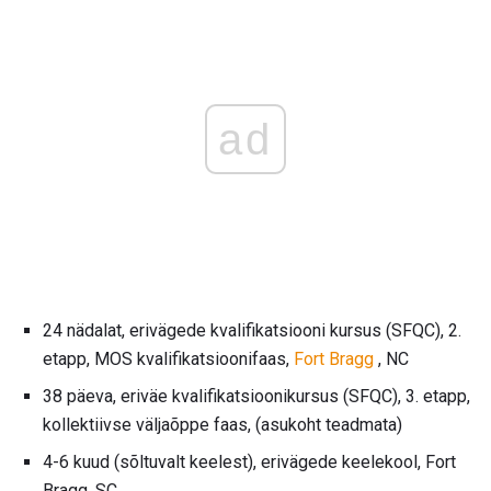
ad
24 nädalat, erivägede kvalifikatsiooni kursus (SFQC), 2.
etapp, MOS kvalifikatsioonifaas,
Fort Bragg
, NC
38 päeva, eriväe kvalifikatsioonikursus (SFQC), 3. etapp,
kollektiivse väljaõppe faas, (asukoht teadmata)
4-6 kuud (sõltuvalt keelest), erivägede keelekool, Fort
Bragg, SC.