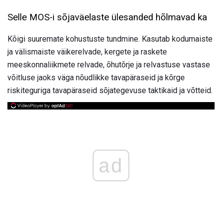
Selle MOS-i sõjaväelaste ülesanded hõlmavad ka
Kõigi suuremate kohustuste tundmine. Kasutab kodumaiste
ja välismaiste väikerelvade, kergete ja raskete
meeskonnaliikmete relvade, õhutõrje ja relvastuse vastase
võitluse jaoks väga nõudlikke tavapäraseid ja kõrge
riskiteguriga tavapäraseid sõjategevuse taktikaid ja võtteid.
ad