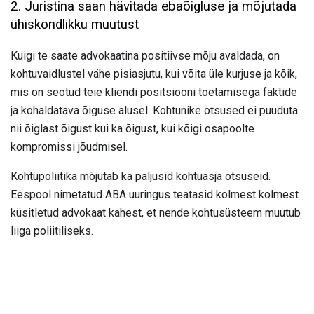
2. Juristina saan hävitada ebaõigluse ja mõjutada
ühiskondlikku muutust
Kuigi te saate advokaatina positiivse mõju avaldada, on
kohtuvaidlustel vähe pisiasjutu, kui võita üle kurjuse ja kõik,
mis on seotud teie kliendi positsiooni toetamisega faktide
ja kohaldatava õiguse alusel. Kohtunike otsused ei puuduta
nii õiglast õigust kui ka õigust, kui kõigi osapoolte
kompromissi jõudmisel.
Kohtupoliitika mõjutab ka paljusid kohtuasja otsuseid.
Eespool nimetatud ABA uuringus teatasid kolmest kolmest
küsitletud advokaat kahest, et nende kohtusüsteem muutub
liiga poliitiliseks.