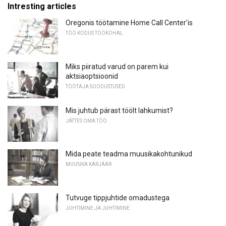
Intresting articles
Oregonis töötamine Home Call Center'is
TÖÖ KODUS TÖÖKOHAL
Miks piiratud varud on parem kui
aktsiaoptsioonid
TÖÖTAJA SOODUSTUSED
Mis juhtub pärast töölt lahkumist?
JÄTTES OMA TÖÖ
Mida peate teadma muusikakohtunikud
MUUSIKA KARJÄÄR
Tutvuge tippjuhtide omadustega
JUHTIMINE JA JUHTIMINE