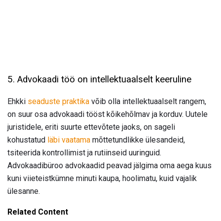
5. Advokaadi töö on intellektuaalselt keeruline
Ehkki
seaduste praktika
võib olla intellektuaalselt rangem,
on suur osa advokaadi tööst kõikehõlmav ja korduv. Uutele
juristidele, eriti suurte ettevõtete jaoks, on sageli
kohustatud
läbi vaatama
mõttetundlikke ülesandeid,
tsiteerida kontrollimist ja rutiinseid uuringuid.
Advokaadibüroo advokaadid peavad jälgima oma aega kuus
kuni viieteistkümne minuti kaupa, hoolimatu, kuid vajalik
ülesanne.
Related Content