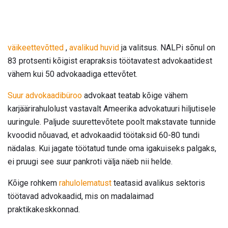
väikeettevõtted
,
avalikud huvid
ja valitsus. NALPi sõnul on
83 protsenti kõigist erapraksis töötavatest advokaatidest
vähem kui 50 advokaadiga ettevõtet.
Suur advokaadibüroo
advokaat teatab kõige vähem
karjäärirahulolust vastavalt Ameerika advokatuuri hiljutisele
uuringule. Paljude suurettevõtete poolt makstavate tunnide
kvoodid nõuavad, et advokaadid töötaksid 60-80 tundi
nädalas. Kui jagate töötatud tunde oma igakuiseks palgaks,
ei pruugi see suur pankroti välja näeb nii helde.
Kõige rohkem
rahulolematust
teatasid avalikus sektoris
töötavad advokaadid, mis on madalaimad
praktikakeskkonnad.