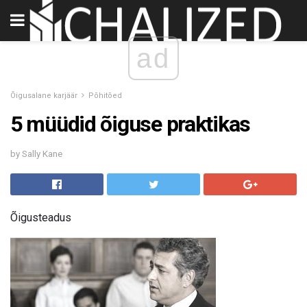
ad
Õigusalane karjäär
Põhitõed
5 müüdid õiguse praktikas
by Sally Kane
Õigusteadus