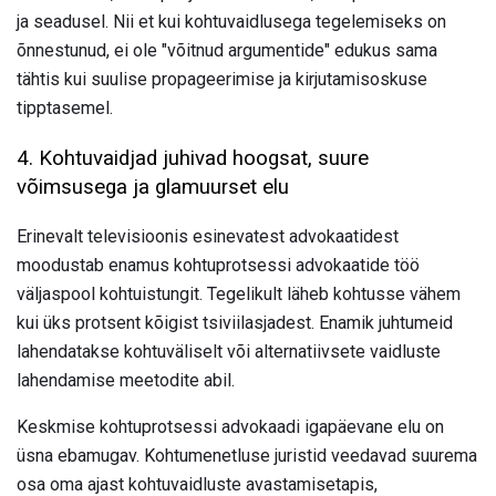
ja seadusel. Nii et kui kohtuvaidlusega tegelemiseks on
õnnestunud, ei ole "võitnud argumentide" edukus sama
tähtis kui suulise propageerimise ja kirjutamisoskuse
tipptasemel.
4. Kohtuvaidjad juhivad hoogsat, suure
võimsusega ja glamuurset elu
Erinevalt televisioonis esinevatest advokaatidest
moodustab enamus kohtuprotsessi advokaatide töö
väljaspool kohtuistungit. Tegelikult läheb kohtusse vähem
kui üks protsent kõigist tsiviilasjadest. Enamik juhtumeid
lahendatakse kohtuväliselt või alternatiivsete vaidluste
lahendamise meetodite abil.
Keskmise kohtuprotsessi advokaadi igapäevane elu on
üsna ebamugav. Kohtumenetluse juristid veedavad suurema
osa oma ajast kohtuvaidluste avastamisetapis,