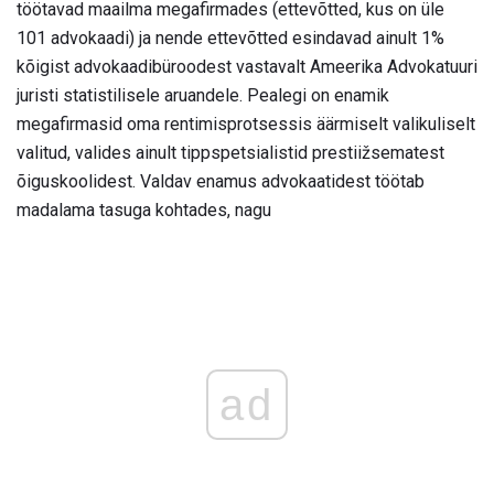
töötavad maailma megafirmades (ettevõtted, kus on üle
101 advokaadi) ja nende ettevõtted esindavad ainult 1%
kõigist advokaadibüroodest vastavalt Ameerika Advokatuuri
juristi statistilisele aruandele. Pealegi on enamik
megafirmasid oma rentimisprotsessis äärmiselt valikuliselt
valitud, valides ainult tippspetsialistid prestiižsematest
õiguskoolidest. Valdav enamus advokaatidest töötab
madalama tasuga kohtades, nagu
ad