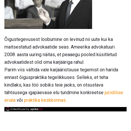
Õigustegevusest loobumine on levinud nii uute kui ka
maitsestatud advokaatide seas. Ameerika advokatuuri
2008. aasta uuring näitas, et peaaegu pooled küsitletud
advokaatidest olid oma karjääriga rahul.
Parim viis vältida vale karjääriotsuse tegemist on harida
ennast õiguspraktika tegelikkuses. Selleks, et teha
kindlaks, kas töö sobiks teie jaoks, on otsustava
tähtsusega igapäevase elu tundmine konkreetse
juriidilise
eriala
või
praktika keskkonnas
.