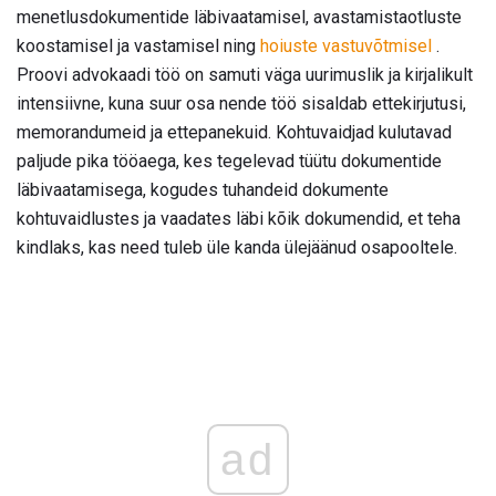
menetlusdokumentide läbivaatamisel, avastamistaotluste
koostamisel ja vastamisel ning
hoiuste vastuvõtmisel
.
Proovi advokaadi töö on samuti väga uurimuslik ja kirjalikult
intensiivne, kuna suur osa nende töö sisaldab ettekirjutusi,
memorandumeid ja ettepanekuid. Kohtuvaidjad kulutavad
paljude pika tööaega, kes tegelevad tüütu dokumentide
läbivaatamisega, kogudes tuhandeid dokumente
kohtuvaidlustes ja vaadates läbi kõik dokumendid, et teha
kindlaks, kas need tuleb üle kanda ülejäänud osapooltele.
ad