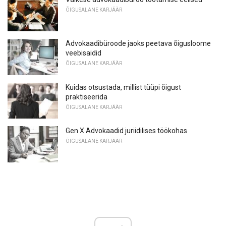
ÕIGUSALANE KARJÄÄR
Advokaadibüroode jaoks peetava õigusloome
veebisaidid
ÕIGUSALANE KARJÄÄR
Kuidas otsustada, millist tüüpi õigust
praktiseerida
ÕIGUSALANE KARJÄÄR
Gen X Advokaadid juriidilises töökohas
ÕIGUSALANE KARJÄÄR