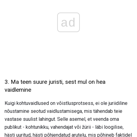
ad
3. Ma teen suure juristi, sest mul on hea
vaidlemine
Kuigi kohtuvaidlused on võistlusprotsess, ei ole juriidiline
nõustamine seotud vaidlustamisega, mis tähendab teie
vastase suulist lahingut. Selle asemel, et veenda oma
publikut - kohtunikku, vahendajat või žürii - läbi loogilise,
hästi uuritud, hästi põhjendatud arutelu, mis põhineb faktidel