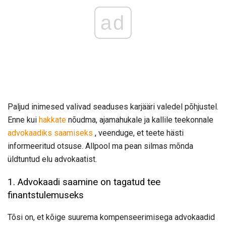
ad
Paljud inimesed valivad seaduses karjääri valedel põhjustel.
Enne kui
hakkate
nõudma, ajamahukale ja kallile teekonnale
advokaadiks saamiseks
, veenduge, et teete hästi
informeeritud otsuse. Allpool ma pean silmas mõnda
üldtuntud elu advokaatist.
1. Advokaadi saamine on tagatud tee
finantstulemuseks
Tõsi on, et kõige suurema kompenseerimisega advokaadid