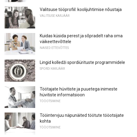
Valitsuse tööprofiil: koolijuhtimise nõustaja
VALITSUSE KARJÄÄR
Kuidas küsida perest ja sõpradelt raha oma
väikeettevõttele
NAISED ETTEVÕTTES
Lingid kolledži spordiürituste programmidele
SPORDI KARJÄÄR
Töötajate hüvitiste ja puuetega inimeste
hüvitiste informatsioon
TÖÖOTSIMINE
Tööintervjuu näpunäited töötute tööotsijate
kohta
TÖÖOTSIMINE