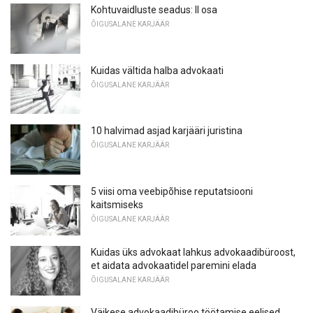
Kohtuvaidluste seadus: II osa
ÕIGUSALANE KARJÄÄR
Kuidas vältida halba advokaati
ÕIGUSALANE KARJÄÄR
10 halvimad asjad karjääri juristina
ÕIGUSALANE KARJÄÄR
5 viisi oma veebipõhise reputatsiooni
kaitsmiseks
ÕIGUSALANE KARJÄÄR
Kuidas üks advokaat lahkus advokaadibüroost,
et aidata advokaatidel paremini elada
ÕIGUSALANE KARJÄÄR
Väikese advokaadibüroo töötamise eelised