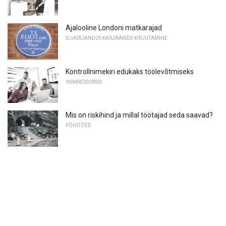
Ajalooline Londoni matkarajad
ILUKIRJANDUS KARJÄÄRIDE KIRJUTAMINE
Kontrollnimekiri edukaks töölevõtmiseks
INIMRESSURSID
Mis on riskihind ja millal töötajad seda saavad?
PÕHITÕED