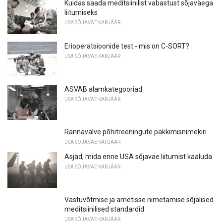
Kuidas saada meditsiinilist vabastust sõjaväega
liitumiseks
USA SÕJAVÄE KARJÄÄR
Erioperatsioonide test - mis on C-SORT?
USA SÕJAVÄE KARJÄÄR
ASVAB alamkategooriad
USA SÕJAVÄE KARJÄÄR
Rannavalve põhitreeningute pakkimisnimekiri
USA SÕJAVÄE KARJÄÄR
Asjad, mida enne USA sõjaväe liitumist kaaluda
USA SÕJAVÄE KARJÄÄR
Vastuvõtmise ja ametisse nimetamise sõjalised
meditsiinilised standardid
USA SÕJAVÄE KARJÄÄR