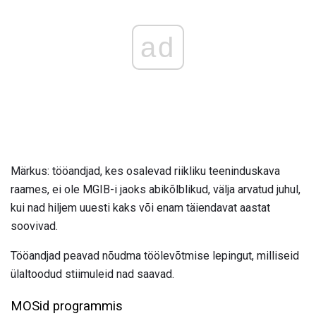
ad
Märkus: tööandjad, kes osalevad riikliku teeninduskava
raames, ei ole MGIB-i jaoks abikõlblikud, välja arvatud juhul,
kui nad hiljem uuesti kaks või enam täiendavat aastat
soovivad.
Tööandjad peavad nõudma töölevõtmise lepingut, milliseid
ülaltoodud stiimuleid nad saavad.
MOSid programmis