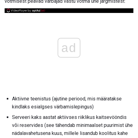
võtmisest peavad värbajad vastu võtma ühe järgmistest:
ad
Aktiivne teenistus (ajutine periood, mis määratakse
kindlaks esialgses värbamislepingus)
Serveeri kaks aastat aktiivses riiklikus kaitsevööndis
või reservides (see tähendab minimaalset puurimist ühe
nädalavahetusena kuus, millele lisandub koolitus kahe