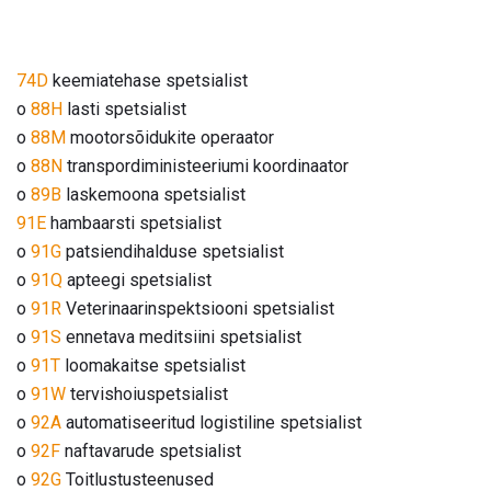
74D
keemiatehase spetsialist
o
88H
lasti spetsialist
o
88M
mootorsõidukite operaator
o
88N
transpordiministeeriumi koordinaator
o
89B
laskemoona spetsialist
91E
hambaarsti spetsialist
o
91G
patsiendihalduse spetsialist
o
91Q
apteegi spetsialist
o
91R
Veterinaarinspektsiooni spetsialist
o
91S
ennetava meditsiini spetsialist
o
91T
loomakaitse spetsialist
o
91W
tervishoiuspetsialist
o
92A
automatiseeritud logistiline spetsialist
o
92F
naftavarude spetsialist
o
92G
Toitlustusteenused