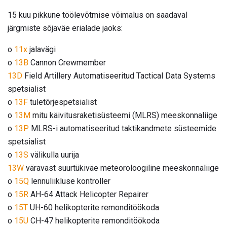
15 kuu pikkune töölevõtmise võimalus on saadaval
järgmiste sõjaväe erialade jaoks:
o
11x
jalavägi
o
13B
Cannon Crewmember
13D
Field Artillery Automatiseeritud Tactical Data Systems
spetsialist
o
13F
tuletõrjespetsialist
o
13M
mitu käivitusraketisüsteemi (MLRS) meeskonnaliige
o
13P
MLRS-i automatiseeritud taktikandmete süsteemide
spetsialist
o
13S
välikulla uurija
13W
väravast suurtükiväe meteoroloogiline meeskonnaliige
o
15Q
lennuliikluse kontroller
o
15R
AH-64 Attack Helicopter Repairer
o
15T
UH-60 helikopterite remonditöökoda
o
15U
CH-47 helikopterite remonditöökoda