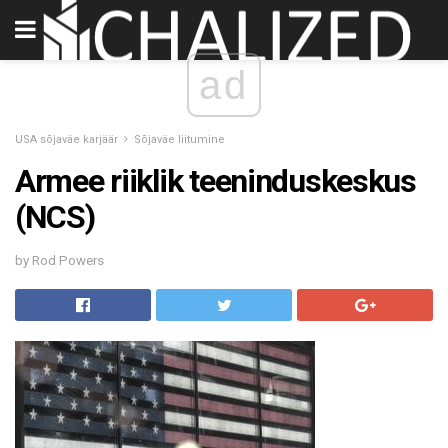
ad
USA sõjaväe karjäär
Sõjaväe liitumine
Armee riiklik teeninduskeskus
(NCS)
by Rod Powers