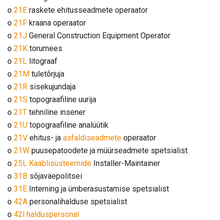
o
21E
raskete ehitusseadmete operaator
o
21F
kraana operaator
o
21J
General Construction Equipment Operator
o
21K
torumees
o
21L
litograaf
o
21M
tuletõrjuja
o
21R
sisekujundaja
o
21S
topograafiline uurija
o
21T
tehniline insener
o
21U
topograafiline analüütik
o
21V
ehitus- ja
asfaldiseadmete
operaator
o
21W
puusepatoodete ja müürseadmete spetsialist
o
25L Kaablisüsteemide
Installer-Maintainer
o
31B
sõjaväepolitsei
o
31E
Interning ja ümberasustamise spetsialist
o
42A
personalihalduse spetsialist
o
42l halduspersonal