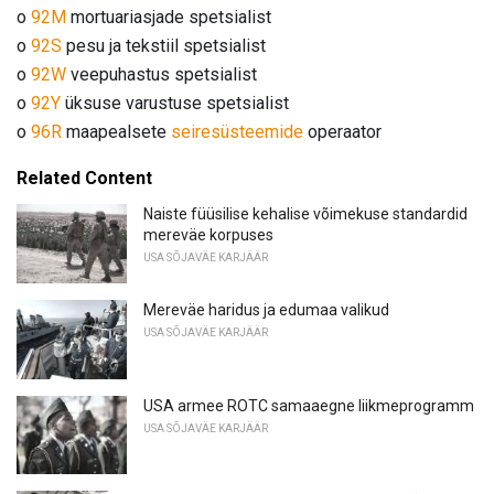
o
92M
mortuariasjade spetsialist
o
92S
pesu ja tekstiil spetsialist
o
92W
veepuhastus spetsialist
o
92Y
üksuse varustuse spetsialist
o
96R
maapealsete
seiresüsteemide
operaator
Related Content
Naiste füüsilise kehalise võimekuse standardid
mereväe korpuses
USA SÕJAVÄE KARJÄÄR
Mereväe haridus ja edumaa valikud
USA SÕJAVÄE KARJÄÄR
USA armee ROTC samaaegne liikmeprogramm
USA SÕJAVÄE KARJÄÄR