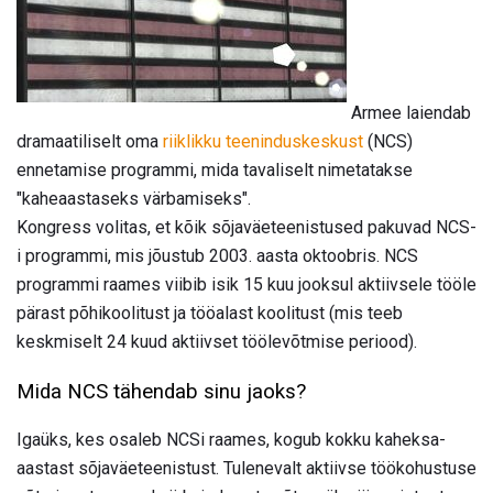
Armee laiendab
dramaatiliselt oma
riiklikku teeninduskeskust
(NCS)
ennetamise programmi, mida tavaliselt nimetatakse
"kaheaastaseks värbamiseks".
Kongress volitas, et kõik sõjaväeteenistused pakuvad NCS-
i programmi, mis jõustub 2003. aasta oktoobris. NCS
programmi raames viibib isik 15 kuu jooksul aktiivsele tööle
pärast põhikoolitust ja tööalast koolitust (mis teeb
keskmiselt 24 kuud aktiivset töölevõtmise periood).
Mida NCS tähendab sinu jaoks?
Igaüks, kes osaleb NCSi raames, kogub kokku kaheksa-
aastast sõjaväeteenistust. Tulenevalt aktiivse töökohustuse