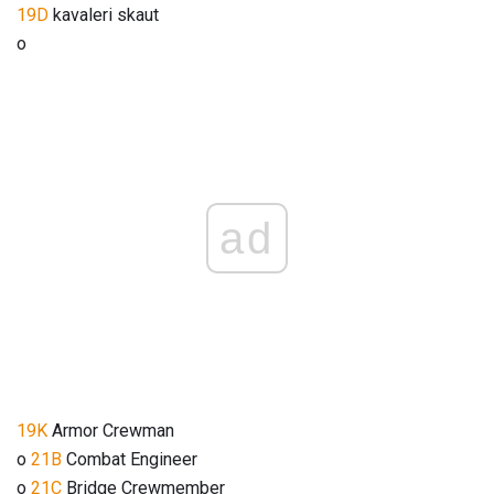
19D
kavaleri skaut
o
ad
19K
Armor Crewman
o
21B
Combat Engineer
o
21C
Bridge Crewmember