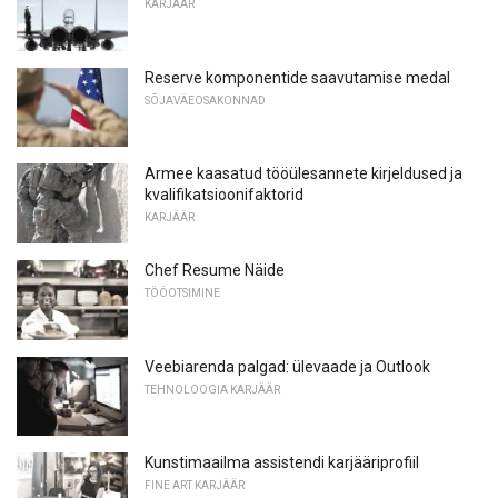
KARJÄÄR
Reserve komponentide saavutamise medal
SÕJAVÄEOSAKONNAD
Armee kaasatud tööülesannete kirjeldused ja
kvalifikatsioonifaktorid
KARJÄÄR
Chef Resume Näide
TÖÖOTSIMINE
Veebiarenda palgad: ülevaade ja Outlook
TEHNOLOOGIA KARJÄÄR
Kunstimaailma assistendi karjääriprofiil
FINE ART KARJÄÄR