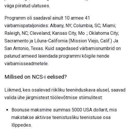
väga piiratud ulatuses.
Programm oli saadaval ainult 10 armee 41
värbamispataljonides: Albany, NY; Columbia, SC; Miami;
Raleigh, NC; Cleveland; Kansas City, Mo .; Oklahoma City;
Sacramento ja Lõuna-California (Mission Viejo, Calif.) Ja
San Antonio, Texas. Kuid sagedased värbamisnumbrid on
palunud armeed laiendada programmi kõigile nende
värbamisseadmetele.
Millised on NCS-i eelised?
Liikmed, kes osalevad riikliku teeninduskava alusel, saavad
valida ühe järgmistest töölevõtmise stiimulitest:
Boonuse maksmine summas 5000 USA dollarit, mis
makstakse aktiivse teenistusliku teenistuse osa
lõppedes.