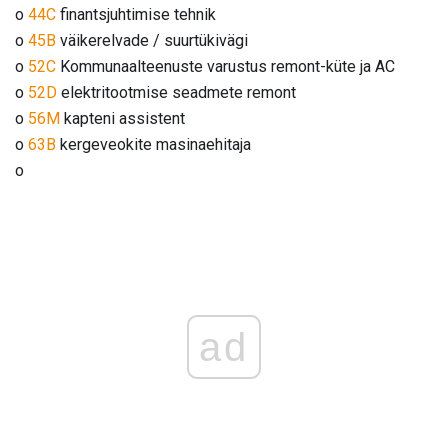
o
44C
finantsjuhtimise tehnik
o
45B
väikerelvade / suurtükivägi
o
52C
Kommunaalteenuste varustus remont-küte ja AC
o
52D
elektritootmise seadmete remont
o
56M
kapteni assistent
o
63B
kergeveokite masinaehitaja
o
ad