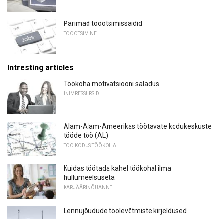
Parimad tööotsimissaidid
TÖÖOTSIMINE
Intresting articles
Töökoha motivatsiooni saladus
INIMRESSURSID
Alam-Alam-Ameerikas töötavate kodukeskuste
tööde töö (AL)
TÖÖ KODUS TÖÖKOHAL
Kuidas töötada kahel töökohal ilma
hullumeelsuseta
KARJÄÄRINÕUANNE
Lennujõudude töölevõtmiste kirjeldused