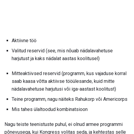
Aktiivne töö
Valitud reservid (see, mis nõuab nädalavahetuse
harjutust ja kaks nädalat aastas koolitusel)
Mitteaktiivsed reservid (programm, kus vajaduse korral
saab kaasa võtta aktiivse tööülesande, kuid mitte
nädalavahetuse harjutusi või iga-aastast koolitust)
Teine programm, nagu näiteks Rahukorp või Americorps
Mis tahes ülaltoodud kombinatsioon
Nagu teiste teenistuste puhul, ei olnud armee programmi
põnevusega, kui Kongress volitas seda, ja kehtestas selle