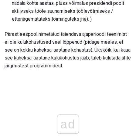
nädala kohta aastas, pluss võimalus presidendi poolt
aktiivseks tööle suunamiseks töölevõtmiseks /
ettenägematuteks toiminguteks jne). )
Pärast eespool nimetatud täiendava ajaperioodi teenimist
ei ole kulukohustused veel lõppenud (pidage meeles, et
see on kokku kaheksa-aastane kohustus). Ükskõik, kui kaua
see kaheksa-aastane kulukohustus jääb, tuleb kulutada ühte
järgmistest programmidest:
ad