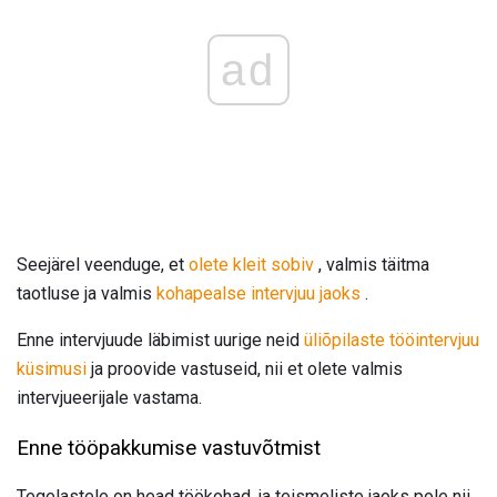
ad
Seejärel veenduge, et
olete kleit sobiv
, valmis täitma
taotluse ja valmis
kohapealse intervjuu jaoks
.
Enne intervjuude läbimist uurige neid
üliõpilaste tööintervjuu
küsimusi
ja proovide vastuseid, nii et olete valmis
intervjueerijale vastama.
Enne tööpakkumise vastuvõtmist
Tegelastele on head töökohad, ja teismeliste jaoks pole nii