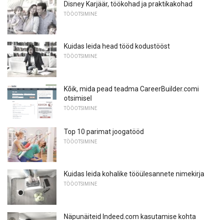
Disney Karjäär, töökohad ja praktikakohad
TÖÖOTSIMINE
Kuidas leida head tööd kodustööst
TÖÖOTSIMINE
Kõik, mida pead teadma CareerBuilder.comi
otsimisel
TÖÖOTSIMINE
Top 10 parimat joogatööd
TÖÖOTSIMINE
Kuidas leida kohalike tööülesannete nimekirja
TÖÖOTSIMINE
Näpunäiteid Indeed.com kasutamise kohta