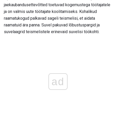
jaekaubandusettevõtted toetuvad kogemustega töötajatele
ja on valmis uute töötajate koolitamiseks. Kohalikud
raamatukogud palkavad sageli teismelisi, et aidata
raamatuid ära panna. Suvel pakuvad lõbustuspargid ja
suvelaagrid teismelistele erinevaid suvelisi töökohti.
ad