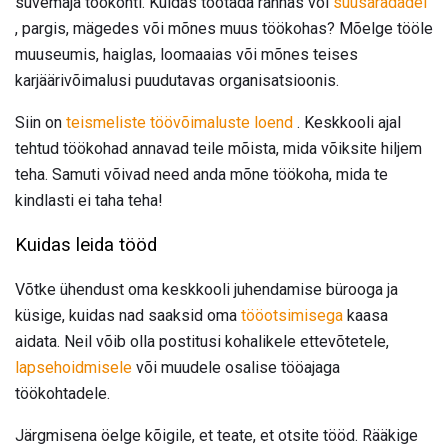
suvemaja töökohti. Kuidas töötada rannas või
suusaradadel
, pargis, mägedes või mõnes muus töökohas? Mõelge tööle
muuseumis, haiglas, loomaaias või mõnes teises
karjäärivõimalusi puudutavas organisatsioonis.
Siin on
teismeliste töövõimaluste loend
. Keskkooli ajal
tehtud töökohad annavad teile mõista, mida võiksite hiljem
teha. Samuti võivad need anda mõne töökoha, mida te
kindlasti ei taha teha!
Kuidas leida tööd
Võtke ühendust oma keskkooli juhendamise bürooga ja
küsige, kuidas nad saaksid oma
tööotsimisega
kaasa
aidata. Neil võib olla postitusi kohalikele ettevõtetele,
lapsehoidmisele
või muudele osalise tööajaga
töökohtadele.
Järgmisena öelge kõigile, et teate, et otsite tööd. Rääkige