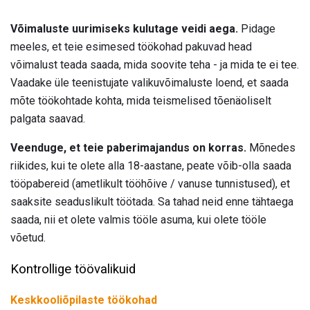
Võimaluste uurimiseks kulutage veidi aega.
Pidage
meeles, et teie esimesed töökohad pakuvad head
võimalust teada saada, mida soovite teha - ja mida te ei tee.
Vaadake üle teenistujate valikuvõimaluste loend, et saada
mõte töökohtade kohta, mida teismelised tõenäoliselt
palgata saavad.
Veenduge, et teie paberimajandus on korras.
Mõnedes
riikides, kui te olete alla 18-aastane, peate võib-olla saada
tööpabereid (ametlikult tööhõive / vanuse tunnistused), et
saaksite seaduslikult töötada. Sa tahad neid enne tähtaega
saada, nii et olete valmis tööle asuma, kui olete tööle
võetud.
Kontrollige töövalikuid
Keskkooliõpilaste töökohad