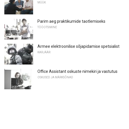
MÜÜK
Parim aeg praktikumide taotlemiseks
TÖÖOTSIMINE
Armee elektroonilise sõjapidamise spetsialist
KARJÄÄR
Office Assistant oskuste nimekiri ja vastutus
OSKUSED JA MÄRKSÕNAD