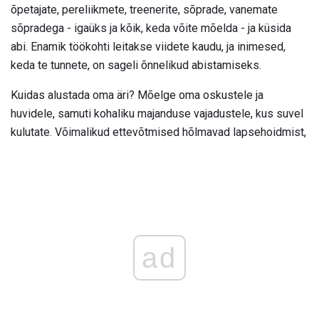
õpetajate, pereliikmete, treenerite, sõprade, vanemate
sõpradega - igaüks ja kõik, keda võite mõelda - ja küsida
abi. Enamik töökohti leitakse viidete kaudu, ja inimesed,
keda te tunnete, on sageli õnnelikud abistamiseks.
Kuidas alustada oma äri? Mõelge oma oskustele ja
huvidele, samuti kohaliku majanduse vajadustele, kus suvel
kulutate. Võimalikud ettevõtmised hõlmavad lapsehoidmist,
ad