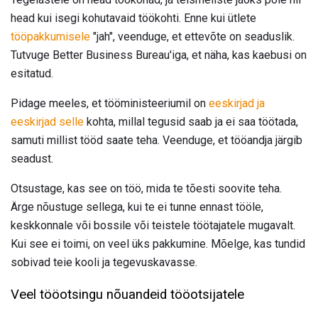
head kui isegi kohutavaid töökohti. Enne kui ütlete
tööpakkumisele
"jah", veenduge, et ettevõte on seaduslik.
Tutvuge Better Business Bureau'iga, et näha, kas kaebusi on
esitatud.
Pidage meeles, et tööministeeriumil on
eeskirjad ja
eeskirjad selle
kohta, millal tegusid saab ja ei saa töötada,
samuti millist tööd saate teha. Veenduge, et tööandja järgib
seadust.
Otsustage, kas see on töö, mida te tõesti soovite teha.
Ärge nõustuge sellega, kui te ei tunne ennast tööle,
keskkonnale või bossile või teistele töötajatele mugavalt.
Kui see ei toimi, on veel üks pakkumine. Mõelge, kas tundid
sobivad teie kooli ja tegevuskavasse.
Veel tööotsingu nõuandeid tööotsijatele