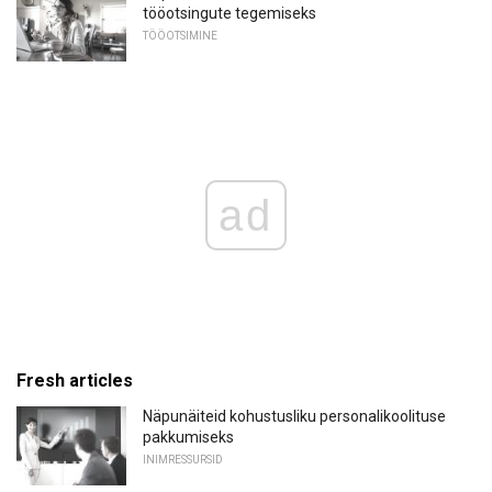
tööotsingute tegemiseks
TÖÖOTSIMINE
ad
Fresh articles
Näpunäiteid kohustusliku personalikoolituse
pakkumiseks
INIMRESSURSID