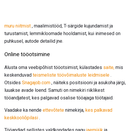
muru niitmist
, maalimistööd, T-särgide kujundamist ja
turustamist, lemmikloomade hooldamist, kui inimesed on
puhkusel, autode detailid jne.
Online tööotsimine
Alusta oma veebipõhist tööotsimist, külastades
saite,
mis
keskenduvad
teismeliste töövõimaluste leidmisele
.
Otsides
Snagajob.com
, näiteks positsiooni ja asukoha järgi,
luuakse avade loend. Samuti on nimekiri riiklikest
tööandjatest, kes palgavad osalise tööajaga töötajaid.
Vaadake ka nende
ettevõtete
nimekirja,
kes palkavad
keskkooliõpilasi
.
Tööandjad sellistes valdkondades nagu
jaemüük
ja