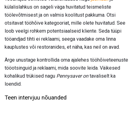
külalislahkus on sageli väga huvitatud teismeliste
töölevõtmisest ja on valmis koolitust pakkuma. Otsi
otsitavat tööhõive kategooriat, mille olete huvitatud. See
loob veelgi rohkem potentsiaalseid kliente. Seda tüüpi
tööandjad tihti ei reklaami, seega vaadake oma linna
kauplustes või restoranides, et näha, kas neil on avad.
Ärge unustage kontrollida oma ajalehes tööhõiveteenuste
tööotsinguid ja reklaami, mida soovite leida. Väikesed
kohalikud trükised nagu
Pennysaver on
tavaliselt ka
loendid.
Teen intervjuu nõuanded