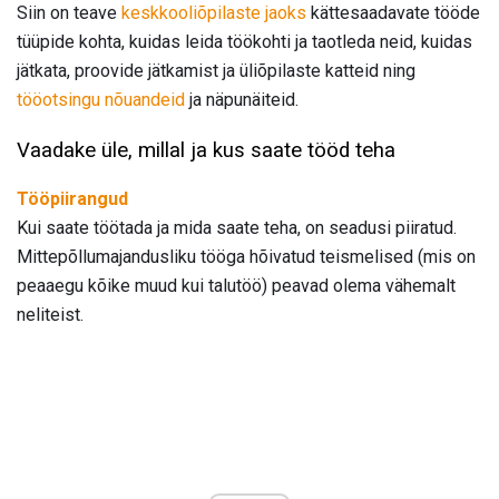
Siin on teave
keskkooliõpilaste jaoks
kättesaadavate tööde
tüüpide kohta, kuidas leida töökohti ja taotleda neid, kuidas
jätkata, proovide jätkamist ja üliõpilaste katteid ning
tööotsingu nõuandeid
ja näpunäiteid.
Vaadake üle, millal ja kus saate tööd teha
Tööpiirangud
Kui saate töötada ja mida saate teha, on seadusi piiratud.
Mittepõllumajandusliku tööga hõivatud teismelised (mis on
peaaegu kõike muud kui talutöö) peavad olema vähemalt
neliteist.