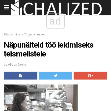
ad
Tööotsimine
Tööpakkumised
Näpunäiteid töö leidmiseks
teismelistele
by Alison Doyle