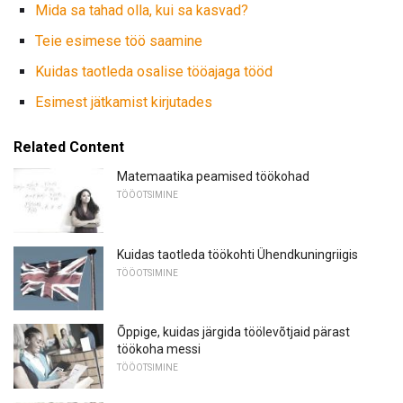
Mida sa tahad olla, kui sa kasvad?
Teie esimese töö saamine
Kuidas taotleda osalise tööajaga tööd
Esimest jätkamist kirjutades
Related Content
Matemaatika peamised töökohad
TÖÖOTSIMINE
Kuidas taotleda töökohti Ühendkuningriigis
TÖÖOTSIMINE
Õppige, kuidas järgida töölevõtjaid pärast
töökoha messi
TÖÖOTSIMINE