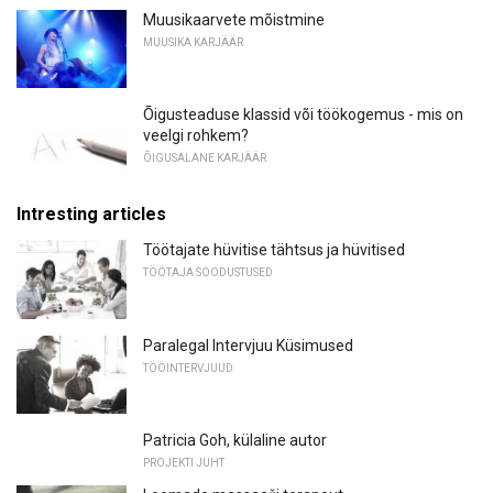
Muusikaarvete mõistmine
MUUSIKA KARJÄÄR
Õigusteaduse klassid või töökogemus - mis on
veelgi rohkem?
ÕIGUSALANE KARJÄÄR
Intresting articles
Töötajate hüvitise tähtsus ja hüvitised
TÖÖTAJA SOODUSTUSED
Paralegal Intervjuu Küsimused
TÖÖINTERVJUUD
Patricia Goh, külaline autor
PROJEKTI JUHT