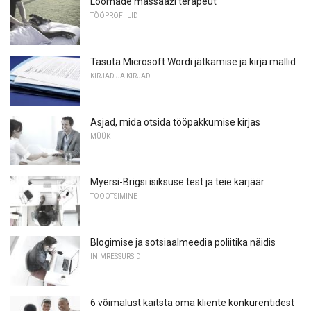
Loomade massaaži terapeut
TÖÖPROFIILID
Tasuta Microsoft Wordi jätkamise ja kirja mallid
KIRJAD JA KIRJAD
Asjad, mida otsida tööpakkumise kirjas
MÜÜK
Myersi-Brigsi isiksuse test ja teie karjäär
TÖÖOTSIMINE
Blogimise ja sotsiaalmeedia poliitika näidis
INIMRESSURSID
6 võimalust kaitsta oma kliente konkurentidest