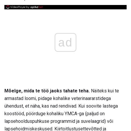
ad
Mõelge, mida te töö jaoks tahate teha.
Näiteks kui te
armastad loomi, pidage kohalike veterinaararstidega
ühendust, et näha, kas nad rendivad. Kui soovite lastega
koostööd, pöörduge kohaliku YMCA-ga (paljud on
lapsehoolduspuhkuse programmid ja suvelaagrid) või
lapsehoidmiskeskused. Kiirtoitlustusettevõtted ja