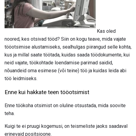
Kas oled
noored, kes otsivad tööd? Siin on kogu teave, mida vajate
tööotsimise alustamiseks, sealhulgas piirangud selle kohta,
kus ja millal saate töötada, kuidas saada töödokumente, kui
neid vajate, töökohtade loendamise parimad saidid,
nõuandeid oma esimese (või teine) töö ja kuidas leida abi
töö leidmiseks.
Enne kui hakkate teen tööotsimist
Enne töökoha otsimist on oluline otsustada, mida soovite
teha.
Kuigi te ei pruugi kogemusi, on teismeliste jaoks saadaval
erinevaid positsioone.