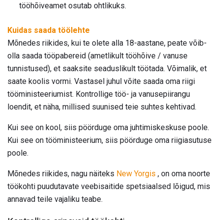
tööhõiveamet osutab ohtlikuks.
Kuidas saada töölehte
Mõnedes riikides, kui te olete alla 18-aastane, peate võib-
olla saada tööpabereid (ametlikult tööhõive / vanuse
tunnistused), et saaksite seaduslikult töötada. Võimalik, et
saate koolis vormi. Vastasel juhul võite saada oma riigi
tööministeeriumist. Kontrollige töö- ja vanusepiirangu
loendit, et näha, millised suunised teie suhtes kehtivad.
Kui see on kool, siis pöörduge oma juhtimiskeskuse poole.
Kui see on tööministeerium, siis pöörduge oma riigiasutuse
poole.
Mõnedes riikides, nagu näiteks
New Yorgis
, on oma noorte
töökohti puudutavate veebisaitide spetsiaalsed lõigud, mis
annavad teile vajaliku teabe.