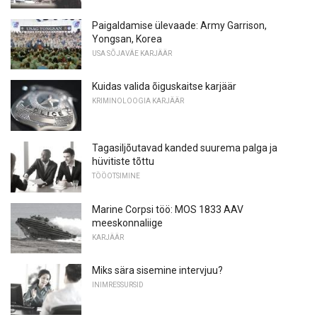
Paigaldamise ülevaade: Army Garrison,
Yongsan, Korea
USA SÕJAVÄE KARJÄÄR
Kuidas valida õiguskaitse karjäär
KRIMINOLOOGIA KARJÄÄR
Tagasiljõutavad kanded suurema palga ja
hüvitiste tõttu
TÖÖOTSIMINE
Marine Corpsi töö: MOS 1833 AAV
meeskonnaliige
KARJÄÄR
Miks sära sisemine intervjuu?
INIMRESSURSID