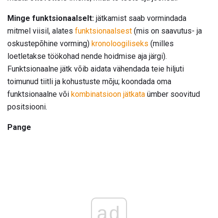
Minge funktsionaalselt:
jätkamist saab vormindada
mitmel viisil, alates
funktsionaalsest
(mis on saavutus- ja
oskustepõhine vorming)
kronoloogiliseks
(milles
loetletakse töökohad nende hoidmise aja järgi).
Funktsionaalne jätk võib aidata vähendada teie hiljuti
toimunud tiitli ja kohustuste mõju; koondada oma
funktsionaalne või
kombinatsioon jätkata
ümber soovitud
positsiooni.
Pange
ad