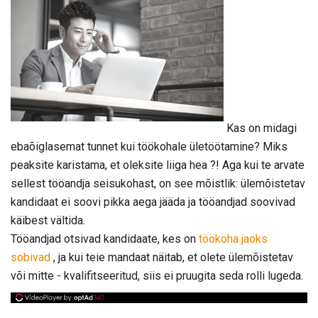
Kas on midagi
ebaõiglasemat tunnet kui töökohale ületöötamine? Miks
peaksite karistama, et oleksite liiga hea ?! Aga kui te arvate
sellest tööandja seisukohast, on see mõistlik: ülemõistetav
kandidaat ei soovi pikka aega jääda ja tööandjad soovivad
käibest vältida.
Tööandjad otsivad kandidaate, kes on
töökoha jaoks
sobivad
, ja kui teie mandaat näitab, et olete ülemõistetav
või mitte - kvalifitseeritud, siis ei pruugita seda rolli lugeda.