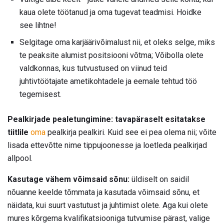
kaua olete töötanud ja oma tugevat teadmisi. Hoidke
see lihtne!
Selgitage oma karjäärivõimalust nii, et oleks selge, miks
te peaksite alumist positsiooni võtma; Võibolla olete
valdkonnas, kus tutvustused on viinud teid
juhtivtöötajate ametikohtadele ja eemale tehtud töö
tegemisest.
Pealkirjade pealetungimine: tavapäraselt esitatakse
tiitlile
oma
pealkirja pealkiri. Kuid see ei pea olema nii; võite
lisada ettevõtte nime tippujoonesse ja loetleda pealkirjad
allpool.
Kasutage vähem võimsaid sõnu:
üldiselt on saidil
nõuanne keelde tõmmata ja kasutada võimsaid sõnu, et
näidata, kui suurt vastutust ja juhtimist olete. Aga kui olete
mures kõrgema kvalifikatsiooniga tutvumise pärast, valige