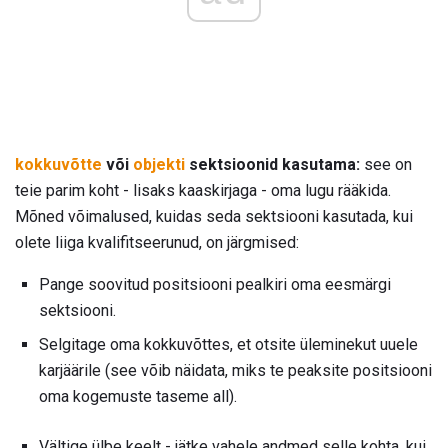
kokkuvõtte
või
objekti
sektsioonid kasutama:
see on
teie parim koht - lisaks kaaskirjaga - oma lugu rääkida.
Mõned võimalused, kuidas seda sektsiooni kasutada, kui
olete liiga kvalifitseerunud, on järgmised:
Pange soovitud positsiooni pealkiri oma eesmärgi
sektsiooni.
Selgitage oma kokkuvõttes, et otsite üleminekut uuele
karjäärile (see võib näidata, miks te peaksite positsiooni
oma kogemuste taseme all).
Vältige ülbe keelt - jätke vahele andmed selle kohta, kui