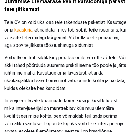
Juhtimise ülemäärase kvalifikatsiooniga pärast
teie jätkamist
Teie CV on vaid üks osa teie rakenduste paketist. Kasutage
oma
kaaskirja,
et näidata, miks töö sobib teile isegi siis, kui
võiksite teha midagi kõrgemat. Võibolla olete pensionär,
aga soovite jätkata tööstusharuga sidumist.
Võibolla on teil isiklik kirg positsioonile või ettevõttele. Või
äkki tahad pöörduda suurema praktilisema töö poole ja jätta
juhtimine maha. Kasutage oma lavastust, et anda
üksikasjalikku teavet oma motivatsioonide kohta ja näidata,
kuidas oleksite hea kandidaat.
Intervjueeritavate küsimuste korral küsige küsitletutest,
miks intervjueerijal on murettekitav küsimus ülemäära
kvalifitseerimise kohta, see võimaldab teil anda parima
võimaliku vastuse. Lõppude lõpuks võib teie intervjueerija
arvata, et olete ülemõistetav, sest teil on kraadiõppe