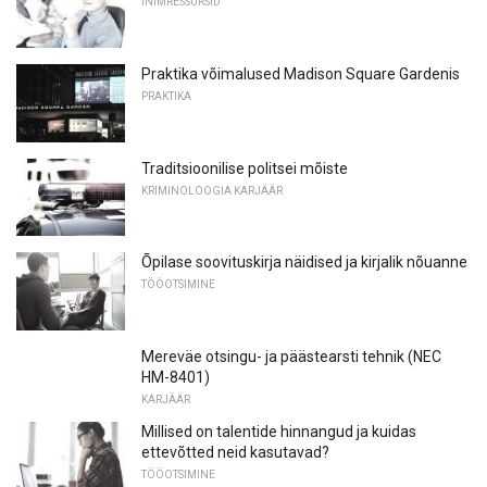
INIMRESSURSID
Praktika võimalused Madison Square Gardenis
PRAKTIKA
Traditsioonilise politsei mõiste
KRIMINOLOOGIA KARJÄÄR
Õpilase soovituskirja näidised ja kirjalik nõuanne
TÖÖOTSIMINE
Mereväe otsingu- ja päästearsti tehnik (NEC
HM-8401)
KARJÄÄR
Millised on talentide hinnangud ja kuidas
ettevõtted neid kasutavad?
TÖÖOTSIMINE