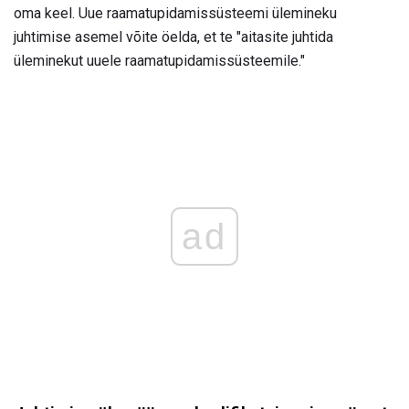
oma keel. Uue raamatupidamissüsteemi ülemineku
juhtimise asemel võite öelda, et te "aitasite juhtida
üleminekut uuele raamatupidamissüsteemile."
ad