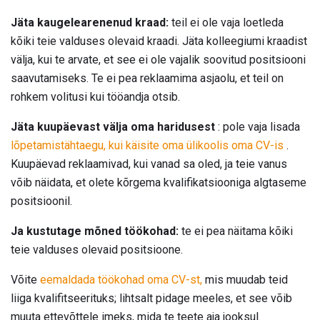
Jäta kaugelearenenud kraad:
teil ei ole vaja loetleda
kõiki teie valduses olevaid kraadi. Jäta kolleegiumi kraadist
välja, kui te arvate, et see ei ole vajalik soovitud positsiooni
saavutamiseks. Te ei pea reklaamima asjaolu, et teil on
rohkem volitusi kui tööandja otsib.
Jäta kuupäevast välja oma haridusest
: pole vaja lisada
lõpetamistähtaegu, kui käisite oma ülikoolis oma CV-is
.
Kuupäevad reklaamivad, kui vanad sa oled, ja teie vanus
võib näidata, et olete kõrgema kvalifikatsiooniga algtaseme
positsioonil.
Ja kustutage mõned töökohad:
te ei pea näitama kõiki
teie valduses olevaid positsioone.
Võite
eemaldada töökohad oma CV-st,
mis muudab teid
liiga kvalifitseerituks; lihtsalt pidage meeles, et see võib
muuta ettevõttele imeks, mida te teete aja jooksul.