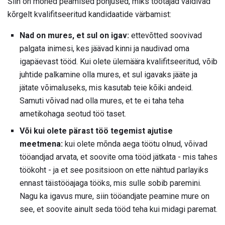
Siin on mõned peamised põhjused, miks töötajad väldivad
kõrgelt kvalifitseeritud kandidaatide värbamist:
Nad on mures, et sul on igav:
ettevõtted soovivad
palgata inimesi, kes jäävad kinni ja naudivad oma
igapäevast tööd. Kui olete ülemäära kvalifitseeritud, võib
juhtide palkamine olla mures, et sul igavaks jääte ja
jätate võimaluseks, mis kasutab teie kõiki andeid.
Samuti võivad nad olla mures, et te ei taha teha
ametikohaga seotud töö taset.
Või kui olete pärast töö tegemist ajutise
meetmena:
kui olete mõnda aega töötu olnud, võivad
tööandjad arvata, et soovite oma tööd jätkata - mis tahes
töökoht - ja et see positsioon on ette nähtud parlayiks
ennast täistööajaga tööks, mis sulle sobib paremini.
Nagu ka igavus mure, siin tööandjate peamine mure on
see, et soovite ainult seda tööd teha kui midagi paremat.