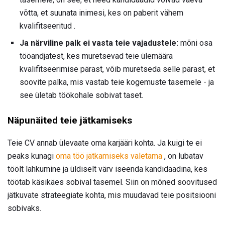
võtta, et suunata inimesi, kes on paberit vähem
kvalifitseeritud .
Ja närviline palk ei vasta teie vajadustele:
mõni osa
tööandjatest, kes muretsevad teie ülemäära
kvalifitseerimise pärast, võib muretseda selle pärast, et
soovite palka, mis vastab teie kogemuste tasemele - ja
see ületab töökohale sobivat taset.
Näpunäited teie jätkamiseks
Teie CV annab ülevaate oma karjääri kohta. Ja kuigi te ei
peaks kunagi
oma töö jätkamiseks valetama
, on lubatav
töölt lahkumine ja üldiselt värv iseenda kandidaadina, kes
töötab käsikäes sobival tasemel. Siin on mõned soovitused
jätkuvate strateegiate kohta, mis muudavad teie positsiooni
sobivaks.