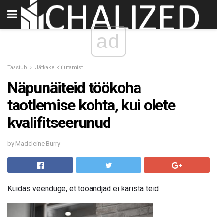
ad
Taastub
Jätkake kirjutamist
Näpunäiteid töökoha
taotlemise kohta, kui olete
kvalifitseerunud
by Madeleine Burry
Kuidas veenduge, et tööandjad ei karista teid