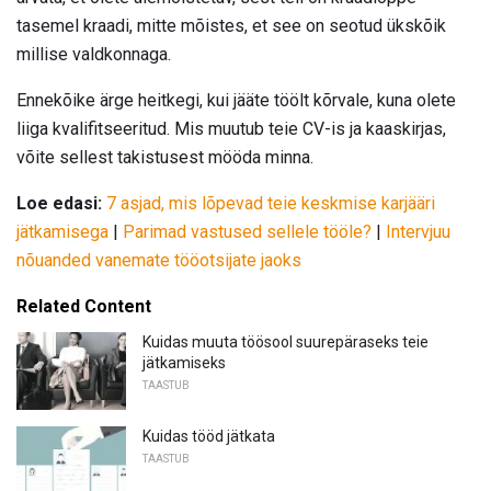
tasemel kraadi, mitte mõistes, et see on seotud ükskõik
millise valdkonnaga.
Ennekõike ärge heitkegi, kui jääte töölt kõrvale, kuna olete
liiga kvalifitseeritud. Mis muutub teie CV-is ja kaaskirjas,
võite sellest takistusest mööda minna.
Loe edasi:
7 asjad, mis lõpevad teie keskmise karjääri
jätkamisega
|
Parimad vastused sellele tööle?
|
Intervjuu
nõuanded vanemate tööotsijate jaoks
Related Content
Kuidas muuta töösool suurepäraseks teie
jätkamiseks
TAASTUB
Kuidas tööd jätkata
TAASTUB