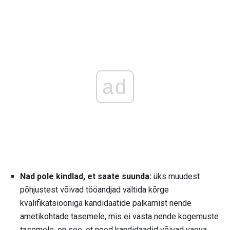
ad
Nad pole kindlad, et saate suunda:
üks muudest
põhjustest võivad tööandjad vältida kõrge
kvalifikatsiooniga kandidaatide palkamist nende
ametikohtade tasemele, mis ei vasta nende kogemuste
tasemele, on see, et need kandidaadid võivad vaeva