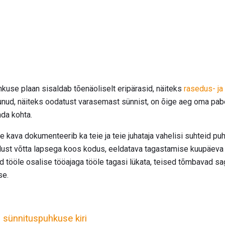
hkuse plaan sisaldab tõenäoliselt eripärasid, näiteks
rasedus- ja
tunud, näiteks oodatust varasemast sünnist, on õige aeg oma pa
nda kohta.
 kava dokumenteerib ka teie ja teie juhataja vahelisi suhteid 
dust võtta lapsega koos kodus, eeldatava tagastamise kuupäeva 
tööle osalise tööajaga tööle tagasi lükata, teised tõmbavad sag
se.
 sünnituspuhkuse kiri