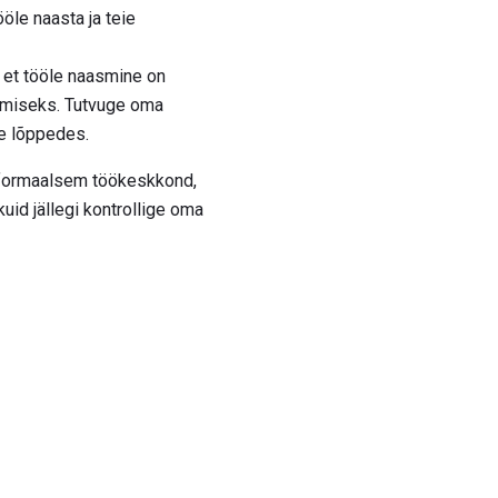
öle naasta ja teie
i et tööle naasmine on
timiseks. Tutvuge oma
se lõppedes.
on formaalsem töökeskkond,
 kuid jällegi kontrollige oma