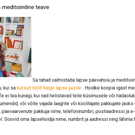
meditsiiniline teave
Sa tahad valmistada lapse päevahoiu ja meditsiin
, kui sa
kutsud töölt haige lapse juurde
. Hoidke koopia igast med
Te ei tea kunagi, kui nad helistavad teile küsimusele või hädaolu
endid, või võite vajada laagrite või koolitajate pakkujate jaoks 
, päevaarvenute pakkuja nime, telefoninumbri, postiaadressi ja e
l. Soovid oma lapsehoidja nime, numbrit ja aadressi ning lähima h