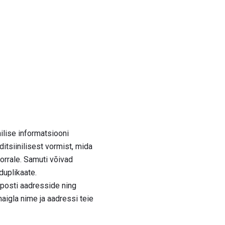
ilise informatsiooni
itsiinilisest vormist, mida
korrale. Samuti võivad
duplikaate.
-posti aadresside ning
aigla nime ja aadressi teie