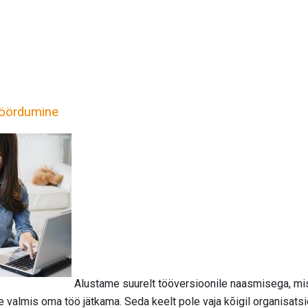
pöördumine
Alustame suurelt tööversioonile naasmisega, mis 
te valmis oma töö jätkama. Seda keelt pole vaja kõigil organisatsi