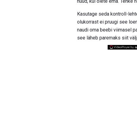
nüüd, kui olete ema. Tehke 
Kasutage seda kontroll-leht
olukorrast ei pruugi see loe
naudi oma beebi viimasel pa
see läheb paremaks siit välj