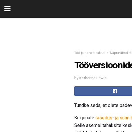
Töö ja pere tasakaal
Näpunäited t
Tööversioonide
by Katherine Lewis
Tundke seda, et olete pädev 
Kui jõuate
rasedus- ja sünni
Selle asemel tahaksite kesk