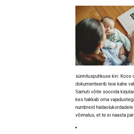
sünnituspuhkuse kiri. Koos
dokumenteerib teie kahe va
Samuti võite soovida kirjuta
kes hakkab oma vajadustega 
numbreid hädaolukordadele - ku
võimalus, et te ei naasta pä