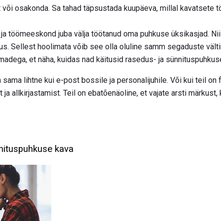
t või osakonda. Sa tahad täpsustada kuupäeva, millal kavatsete tö
ja ja töömeeskond juba välja töötanud oma puhkuse üksikasjad. Ni
sus. Sellest hoolimata võib see olla oluline samm segaduste väl
emadega, et näha, kuidas nad käitusid rasedus- ja sünnituspuhku
 sama lihtne kui e-post bossile ja personalijuhile. Või kui teil 
 ja allkirjastamist. Teil on ebatõenäoline, et vajate arsti märkust,
nnituspuhkuse kava