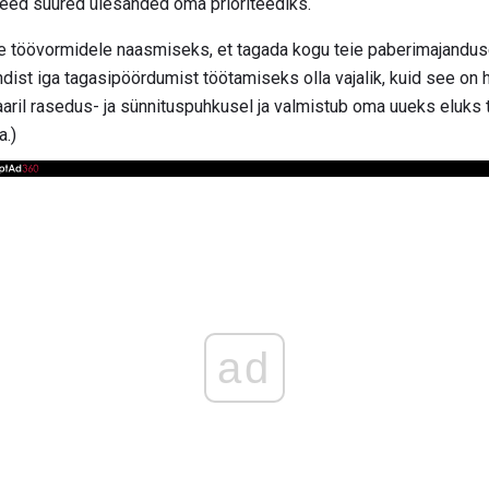
need suured ülesanded oma prioriteediks.
e töövormidele naasmiseks, et tagada kogu teie paberimajanduse 
ndist iga tagasipöördumist töötamiseks olla vajalik, kuid see on 
aril rasedus- ja sünnituspuhkusel ja valmistub oma uueks eluks
a.)
ad