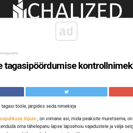
ad
öömägedele
 tagasipöördumise kontrollnimeki
tagasi tööle, järgides seda nimekirja
tuspuhkuse lõpuni
, on viimane asi, mida peaksite muretsema, on
enduda oma tähelepanu lapse lapsehoiu vajadustele ja välja sel