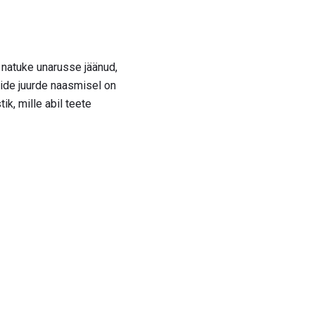
d natuke unarusse jäänud,
mide juurde naasmisel on
ik, mille abil teete