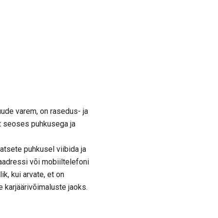
ude varem, on rasedus- ja
st seoses puhkusega ja
atsete puhkusel viibida ja
aadressi või mobiiltelefoni
ik, kui arvate, et on
e karjäärivõimaluste jaoks.