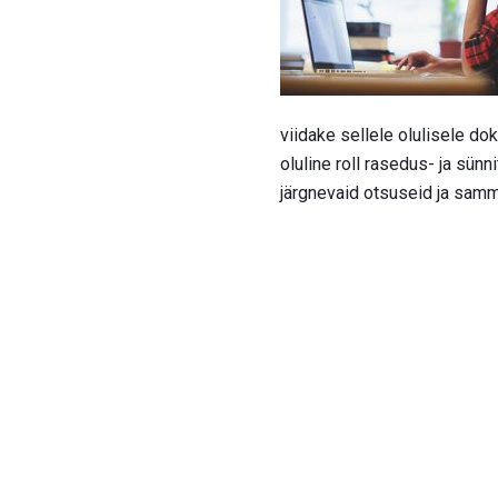
viidake sellele olulisele d
oluline roll rasedus- ja sünn
järgnevaid otsuseid ja sam