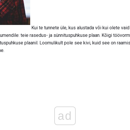
Kui te tunnete üle, kus alustada või kui olete vai
okumendile: teie rasedus- ja sünnituspuhkuse plaan. Kõigi töövor
ituspuhkuse plaanil. Loomulikult pole see kivi, kuid see on raamist
me.
ad