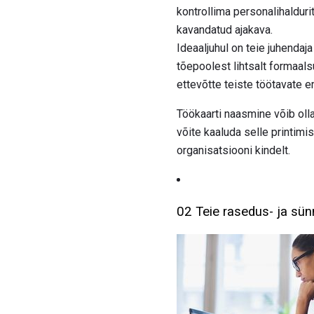
kontrollima personalihalduri
kavandatud ajakava.
Ideaaljuhul on teie juhenda
tõepoolest lihtsalt formaal
ettevõtte teiste töötavate 
Töökaarti naasmine võib olla
võite kaaluda selle printimist
organisatsiooni kindelt.
02 Teie rasedus- ja sü