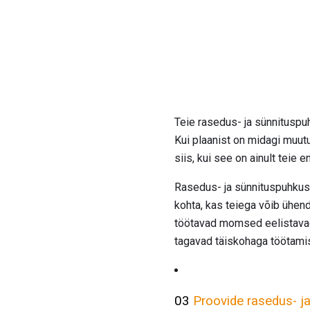
Teie rasedus- ja sünnituspu
Kui plaanist on midagi muu
siis, kui see on ainult teie e
Rasedus- ja sünnituspuhkuse
kohta, kas teiega võib ühen
töötavad momsed eelistavad 
tagavad täiskohaga töötami
03
Proovide rasedus- ja