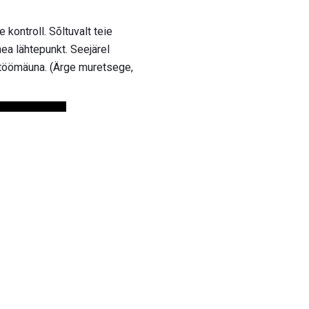
kontroll. Sõltuvalt teie
hea lähtepunkt. Seejärel
 töömäuna. (Ärge muretsege,