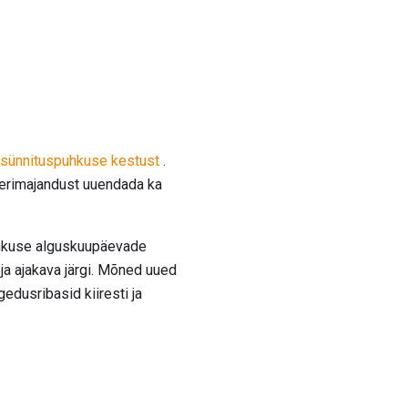
 sünnituspuhkuse kestust
.
berimajandust uuendada ka
puhkuse alguskuupäevade
ja ajakava järgi. Mõned uued
edusribasid kiiresti ja