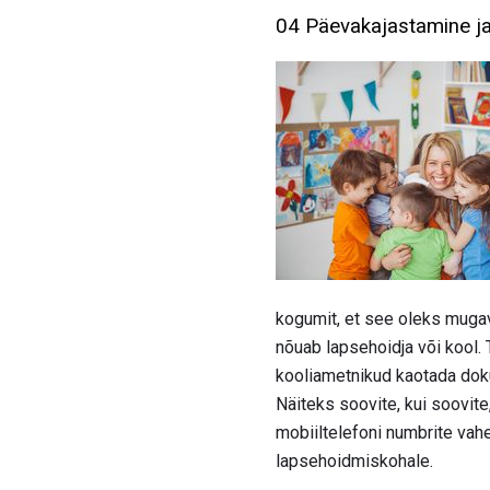
04 Päevakajastamine ja 
kogumit, et see oleks mugav
nõuab lapsehoidja või kool. 
kooliametnikud kaotada dokum
Näiteks soovite, kui soovite
mobiiltelefoni numbrite vahe
lapsehoidmiskohale.