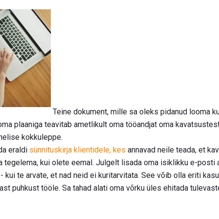
Teine dokument, mille sa oleks pidanud looma ku
 oma plaaniga teavitab ametlikult oma tööandjat oma kavatsuste
helise kokkuleppe.
da eraldi
sünnituskirja klientidele, kes
annavad neile teada, et kav
tegelema, kui olete eemal. Julgelt lisada oma isiklikku e-posti 
i te arvate, et nad neid ei kuritarvitata. See võib olla eriti kasul
rast puhkust tööle. Sa tahad alati oma võrku üles ehitada tulevast