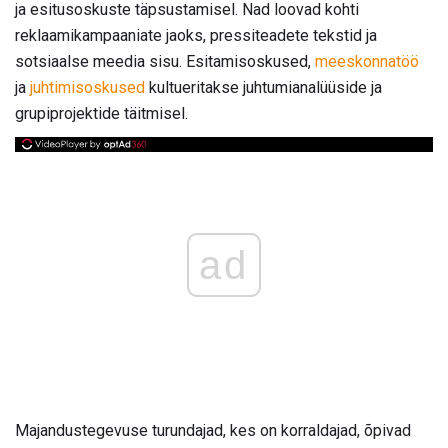
ja esitusoskuste täpsustamisel. Nad loovad kohti
reklaamikampaaniate jaoks, pressiteadete tekstid ja
sotsiaalse meedia sisu. Esitamisoskused,
meeskonnatöö
ja
juhtimisoskused
kultueritakse juhtumianalüüside ja
grupiprojektide täitmisel.
ad
Majandustegevuse turundajad, kes on korraldajad, õpivad