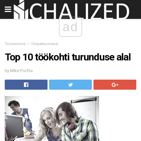
ad
Tööotsimine
Tööpakkumised
Top 10 töökohti turunduse alal
by Mike Profita