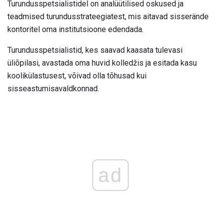
Turundusspetsialistidel on analüütilised oskused ja
teadmised turundusstrateegiatest, mis aitavad sisserände
kontoritel oma institutsioone edendada.
Turundusspetsialistid, kes saavad kaasata tulevasi
üliõpilasi, avastada oma huvid kolledžis ja esitada kasu
koolikülastusest, võivad olla tõhusad kui
sisseastumisavaldkonnad.
ad