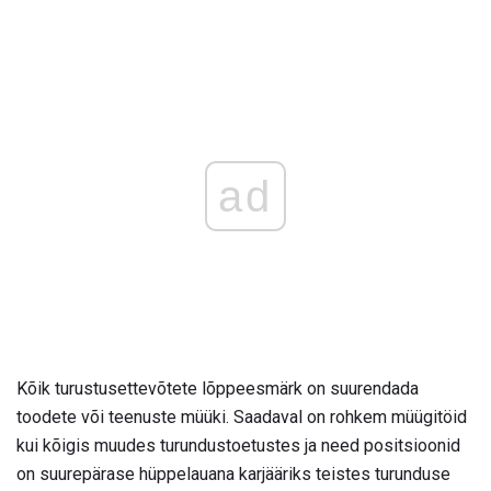
ad
Kõik turustusettevõtete lõppeesmärk on suurendada
toodete või teenuste müüki. Saadaval on rohkem müügitöid
kui kõigis muudes turundustoetustes ja need positsioonid
on suurepärase hüppelauana karjääriks teistes turunduse