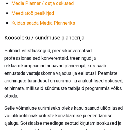
Media Planner / ostja oskused
Meediatöö pealkirjad
Kuidas saada Media Planneriks
Koosoleku / sündmuse planeerija
Pulmad, vilistlaskogud, pressikonverentsid,
professionaalsed konverentsid, treeningud ja
reklaamikampaaniad nõuavad planeerijat, kes saab
ennustada vaatajaskonna vajadusi ja eelistusi. Peamiste
äriühingute turundusel on uurimis- ja analüütilised oskused,
et hinnata, milliseid sündmuste tarbijaid programmis võiks
otsida.
Selle võimaluse uurimiseks oleks kasu saanud üliõpilased
või ülikoolilinnak ürituste korraldamise ja edendamise
ajalugu. Sotsiaalse meediaga seotud kirjutamisoskused ja