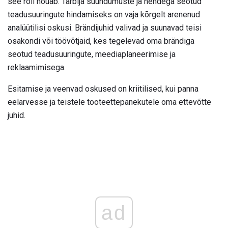
see roll nõuab. Tarbija suundumuste ja nendega seotud
teadusuuringute hindamiseks on vaja kõrgelt arenenud
analüütilisi oskusi. Brändijuhid valivad ja suunavad teisi
osakondi või töövõtjaid, kes tegelevad oma brändiga
seotud teadusuuringute, meediaplaneerimise ja
reklaamimisega.
Esitamise ja veenvad oskused on kriitilised, kui panna
eelarvesse ja teistele tooteettepanekutele oma ettevõtte
juhid.
ad