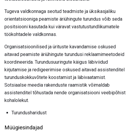
Tugeva valdkonnaga seotud teadmiste ja üksikasjaliku
orientatsiooniga peamiste äriühingute turundus võib seda
positsiooni kasutada kui väravat vastutustundlikumatele
töökohtadele valdkonnas.
Organisatsioonilised ja ürituste kavandamise oskused
aitavad peamiste äriühingute turundusi reklaamimeetodeid
koordineerida. Turundusuuringute käigus läbiviidud
kirjutamise ja redigeerimise oskused aitavad assistenditel
turunduskokkuvõtete koostamist ja läbivaatamist.
Sotsiaalse meedia rakenduste raamistik võimaldab
assistenditel tõhustada nende organisatsiooni veebipõhist
kohalolekut.
Turundusharidust
Müügiesindajad