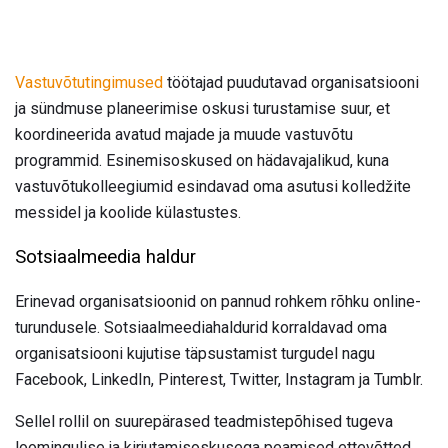
Vastuvõtutingimused
töötajad puudutavad organisatsiooni
ja sündmuse planeerimise oskusi turustamise suur, et
koordineerida avatud majade ja muude vastuvõtu
programmid. Esinemisoskused on hädavajalikud, kuna
vastuvõtukolleegiumid esindavad oma asutusi kolledžite
messidel ja koolide külastustes.
Sotsiaalmeedia haldur
Erinevad organisatsioonid on pannud rohkem rõhku online-
turundusele. Sotsiaalmeediahaldurid korraldavad oma
organisatsiooni kujutise täpsustamist turgudel nagu
Facebook, LinkedIn, Pinterest, Twitter, Instagram ja Tumblr.
Sellel rollil on suurepärased teadmistepõhised tugeva
loomingulise ja kirjutamisoskusega peamised ettevõtted.