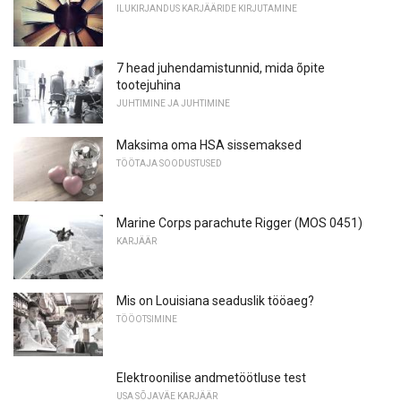
ILUKIRJANDUS KARJÄÄRIDE KIRJUTAMINE
7 head juhendamistunnid, mida õpite
tootejuhina
JUHTIMINE JA JUHTIMINE
Maksima oma HSA sissemaksed
TÖÖTAJA SOODUSTUSED
Marine Corps parachute Rigger (MOS 0451)
KARJÄÄR
Mis on Louisiana seaduslik tööaeg?
TÖÖOTSIMINE
Elektroonilise andmetöötluse test
USA SÕJAVÄE KARJÄÄR