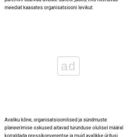
meediat kaasates organisatsiooni levikut.
ad
Avaliku kõne, organisatsioonilised ja sündmuste
planeerimise oskused aitavad turunduse olulisel määral
korraldada pressikonverentse ja muid avalikke üritusi.