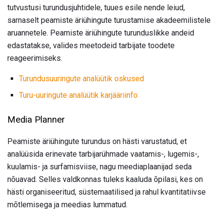
tutvustusi turundusjuhtidele, tuues esile nende leiud,
sarnaselt peamiste äriühingute turustamise akadeemilistele
aruannetele. Peamiste äriühingute turunduslikke andeid
edastatakse, valides meetodeid tarbijate toodete
reageerimiseks.
Turundusuuringute analüütik oskused
Turu-uuringute analüütik karjääriinfo
Media Planner
Peamiste äriühingute turundus on hästi varustatud, et
analüüsida erinevate tarbijarühmade vaatamis-, lugemis-,
kuulamis- ja surfamisviise, nagu meediaplaanijad seda
nõuavad. Selles valdkonnas tuleks kaaluda õpilasi, kes on
hästi organiseeritud, süstemaatilised ja rahul kvantitatiivse
mõtlemisega ja meedias lummatud.