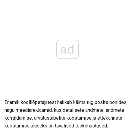
ad
Enamik koolilõpetajatest hakkab käima tugipositsioonides,
nagu meediareklaamid, kus detailsete andmete, andmete
korraldamise, arvutustabelite koostamise ja ettekannete
koostamise aluseks on tavalised töökohustused.