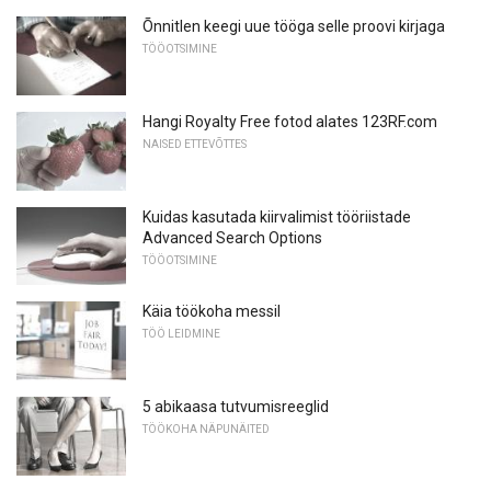
Õnnitlen keegi uue tööga selle proovi kirjaga
TÖÖOTSIMINE
Hangi Royalty Free fotod alates 123RF.com
NAISED ETTEVÕTTES
Kuidas kasutada kiirvalimist tööriistade
Advanced Search Options
TÖÖOTSIMINE
Käia töökoha messil
TÖÖ LEIDMINE
5 abikaasa tutvumisreeglid
TÖÖKOHA NÄPUNÄITED