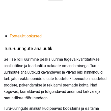
Tootejuht oskused
Turu-uuringute analüütik
Sellise rolli uurimine peaks uurima tugeva kvantitatiivse,
analüütilise ja teadusliku oskuste omandamisega. Turu-
uuringute analüütikud kavandavad ja viivad läbi hinnanguid
tarbijate reaktsioonidele uute toodete / teenuste, muudetud
toodete, pakendamise ja reklaami teemade kohta. Nad
koguvad, korraldavad ja tõlgendavad andmeid tarkvara ja
statistiliste tööriistadega.
Turu-uuringute analüütikud peavad koostama ja esitama