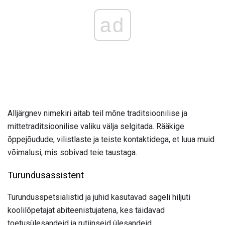
ad
Alljärgnev nimekiri aitab teil mõne traditsioonilise ja
mittetraditsioonilise valiku välja selgitada. Rääkige
õppejõudude, vilistlaste ja teiste kontaktidega, et luua muid
võimalusi, mis sobivad teie taustaga.
Turundusassistent
Turundusspetsialistid ja juhid kasutavad sageli hiljuti
koolilõpetajat abiteenistujatena, kes täidavad
toetusülesandeid ja rutiinseid ülesandeid.