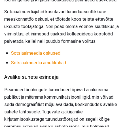
Sotsiaalmeediajuhid kasutavad turundussuutlikkuse
meeskonnatöö oskusi, et töötada koos teiste ettevõtte
üksuste töötajatega. Neil peab olema veenev suutlikkus ja
viimistlus, et inimesed saaksid kolleegidega koostööd
palvetada, kellel neil puudub formaalne volitus.
Sotsiaalmeedia oskused
Sotsiaalmeedia ametikohad
Avalike suhete esindaja
Peamised äriühingute turundused õpivad analüüsima
publikut ja määrama kommunikatsiooniliigid, mis võivad
seda demograafilist mõju avaldada, keskendudes avalike
suhete tähtsusele. Tugevate ajakirjanike
kirjutamisoskustega turundustöötajad on sageli kõige
paremini sobivad avalike suhete jaoks, mis hõlmavad