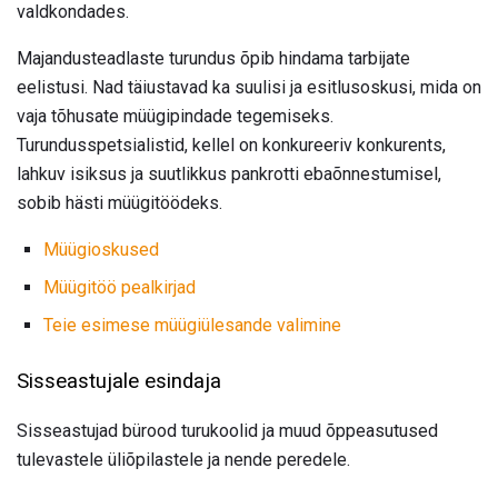
valdkondades.
Majandusteadlaste turundus õpib hindama tarbijate
eelistusi. Nad täiustavad ka suulisi ja esitlusoskusi, mida on
vaja tõhusate müügipindade tegemiseks.
Turundusspetsialistid, kellel on konkureeriv konkurents,
lahkuv isiksus ja suutlikkus pankrotti ebaõnnestumisel,
sobib hästi müügitöödeks.
Müügioskused
Müügitöö pealkirjad
Teie esimese müügiülesande valimine
Sisseastujale esindaja
Sisseastujad bürood turukoolid ja muud õppeasutused
tulevastele üliõpilastele ja nende peredele.