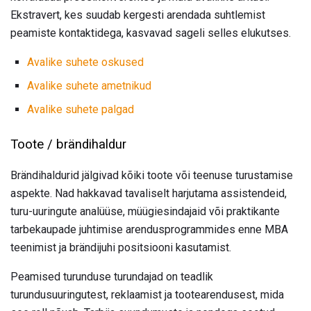
Ekstravert, kes suudab kergesti arendada suhtlemist
peamiste kontaktidega, kasvavad sageli selles elukutses.
Avalike suhete oskused
Avalike suhete ametnikud
Avalike suhete palgad
Toote / brändihaldur
Brändihaldurid jälgivad kõiki toote või teenuse turustamise
aspekte. Nad hakkavad tavaliselt harjutama assistendeid,
turu-uuringute analüüse, müügiesindajaid või praktikante
tarbekaupade juhtimise arendusprogrammides enne MBA
teenimist ja brändijuhi positsiooni kasutamist.
Peamised turunduse turundajad on teadlik
turundusuuringutest, reklaamist ja tootearendusest, mida