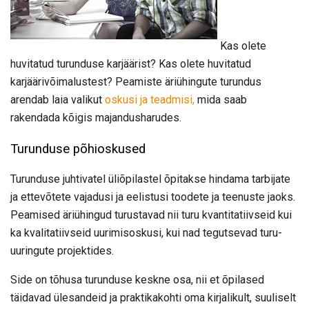
Kas olete
huvitatud turunduse karjäärist? Kas olete huvitatud
karjäärivõimalustest? Peamiste äriühingute turundus
arendab laia valikut
oskusi ja teadmisi,
mida saab
rakendada kõigis majandusharudes.
Turunduse põhioskused
Turunduse juhtivatel üliõpilastel õpitakse hindama tarbijate
ja ettevõtete vajadusi ja eelistusi toodete ja teenuste jaoks.
Peamised äriühingud turustavad nii turu kvantitatiivseid kui
ka kvalitatiivseid uurimisoskusi, kui nad tegutsevad turu-
uuringute projektides.
Side on tõhusa turunduse keskne osa, nii et õpilased
täidavad ülesandeid ja praktikakohti oma kirjalikult, suuliselt