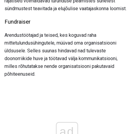
rajatised võimaldavad turunduse peamistes suhetest
sündmustest teavitada ja elujõulise vaatajaskonna loomist.
Fundraiser
Arendustöötajad ja teised, kes koguvad raha
mittetulundusühingutele, müüvad oma organisatsiooni
üldsusele. Selles suunas hindavad nad tulevaste
doonorriikide huve ja töötavad välja kommunikatsiooni,
milles rõhutatakse nende organisatsiooni pakutavaid
põhiteenuseid.
ad