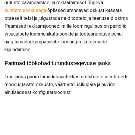
ürituste kavandamisel ja reklaamimisel. Tugeva
suhtlemisoskusega
õpilased arendavad oskust kaasata
otseselt teisi ja julgustada neid tooteid ja teenuseid ostma.
Peamised reklaamijooned, mille loomingulisus on paindlik
visuaalsete kommunikatsioonide ja tootearenduse puhul
ning turunduskampaaniate loosungite ja teemade
kujundamine.
Parimad töökohad turundustegevuse jaoks
Teie jaoks parim turundussuutlikkus sõltub teie identiteedi
moodustavate oskuste, väärtuste, isikupära ja huvide
ainulaadsest konfiguratsioonist.