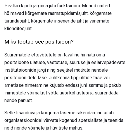
Pealkiri kipub järgima juhi funktsiooni. Mõned näited
hõlmavad kõrgemate raamatupidamisjuht, kõrgemate
turundusjuht, kõrgemate inseneride juht ja vanemate
klienditoejuht.
Miks töötab see positsioon?
Suurematele ettevõtetele on tavaline hinnata oma
positsioone ulatuse, vastutuse, suuruse ja eelarvepädevate
institutsioonide järgi ning seejärel määrata nendele
positsioonidele tase. Juhtkonna tippjuhtide tase või
ametisse nimetamine kujutab endast juhi sammu ja pakub
inimestele võimalust võtta uusi kohustusi ja suurendada
nende panust.
Selle lisanduva ja kõrgema taseme rakendamine aitab
organisatsioonidel värvata kogenud spetsialiste ja teenida
neid nende võimete ja hüvitiste mahus.