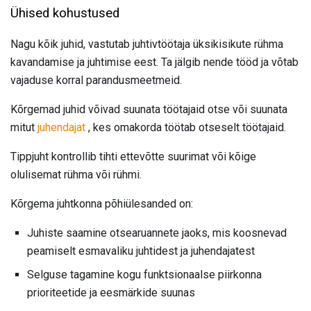
Ühised kohustused
Nagu kõik juhid, vastutab juhtivtöötaja üksikisikute rühma
kavandamise ja juhtimise eest. Ta jälgib nende tööd ja võtab
vajaduse korral parandusmeetmeid.
Kõrgemad juhid võivad suunata töötajaid otse või suunata
mitut
juhendajat
, kes omakorda töötab otseselt töötajaid.
Tippjuht kontrollib tihti ettevõtte suurimat või kõige
olulisemat rühma või rühmi.
Kõrgema juhtkonna põhiülesanded on:
Juhiste saamine otsearuannete jaoks, mis koosnevad
peamiselt esmavaliku juhtidest ja juhendajatest
Selguse tagamine kogu funktsionaalse piirkonna
prioriteetide ja eesmärkide suunas