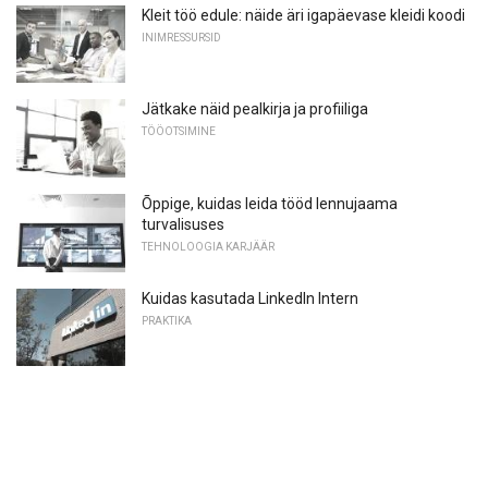
Kleit töö edule: näide äri igapäevase kleidi koodi
INIMRESSURSID
Jätkake näid pealkirja ja profiiliga
TÖÖOTSIMINE
Õppige, kuidas leida tööd lennujaama
turvalisuses
TEHNOLOOGIA KARJÄÄR
Kuidas kasutada LinkedIn Intern
PRAKTIKA