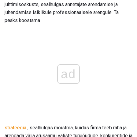
juhtimisoskuste, sealhulgas annetajate arendamise ja
juhendamise isiklikule professionaalsele arengule. Ta
peaks koostama
ad
strateegia
, sealhulgas mõistma, kuidas firma teeb raha ja
arendada välja arusaamu väliste turujõudude, konkurentide ja