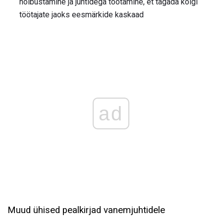
hõlbustamine ja juhtidega töötamine, et tagada kõigi
töötajate jaoks eesmärkide kaskaad
ad
Muud ühised pealkirjad vanemjuhtidele