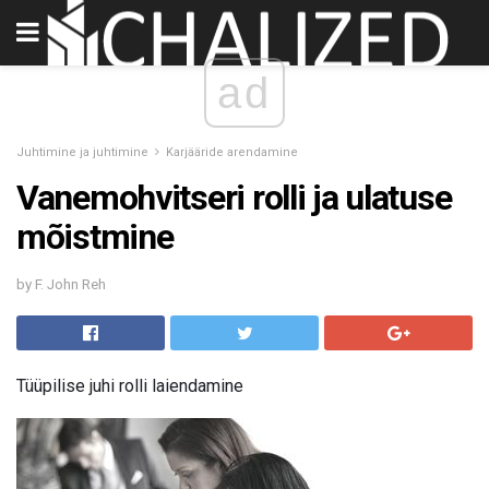
ad
Juhtimine ja juhtimine
Karjääride arendamine
Vanemohvitseri rolli ja ulatuse
mõistmine
by F. John Reh
Tüüpilise juhi rolli laiendamine