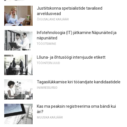
Justiitskonna spetsialistide tavalised
arveldusvead
ÕIGUSALANE KARJÄÄR
Infotehnoloogia (IT) jätkamine Näpunäited ja
näpunäited
TÖÖOTSIMINE
Lõuna- ja õhtusöögi intervjuude etikett
TÖÖINTERVJUUD
Tagasilükkamise kiri tööandjate kandidaatidele
INIMRESSURSID
Kas ma peaksin registreerima oma bändi kui
äri?
MUUSIKA KARJÄÄR