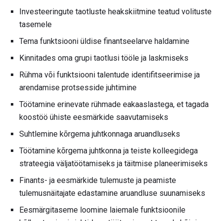
Investeeringute taotluste heakskiitmine teatud volituste
tasemele
Tema funktsiooni üldise finantseelarve haldamine
Kinnitades oma grupi taotlusi tööle ja laskmiseks
Rühma või funktsiooni talentude identifitseerimise ja
arendamise protsesside juhtimine
Töötamine erinevate rühmade eakaaslastega, et tagada
koostöö ühiste eesmärkide saavutamiseks
Suhtlemine kõrgema juhtkonnaga aruandluseks
Töötamine kõrgema juhtkonna ja teiste kolleegidega
strateegia väljatöötamiseks ja täitmise planeerimiseks
Finants- ja eesmärkide tulemuste ja peamiste
tulemusnäitajate edastamine aruandluse suunamiseks
Eesmärgitaseme loomine laiemale funktsioonile