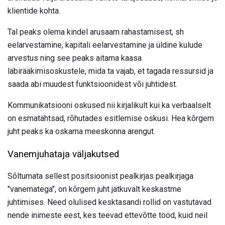
klientide kohta.
Tal peaks olema kindel arusaam rahastamisest, sh
eelarvestamine, kapitali eelarvestamine ja üldine kulude
arvestus ning see peaks aitama kaasa
läbirääkimisoskustele, mida ta vajab, et tagada ressursid ja
saada abi muudest funktsioonidest või juhtidest.
Kommunikatsiooni oskused nii kirjalikult kui ka verbaalselt
on esmatähtsad, rõhutades esitlemise oskusi. Hea kõrgem
juht peaks ka oskama meeskonna arengut.
Vanemjuhataja väljakutsed
Sõltumata sellest positsioonist pealkirjas pealkirjaga
"vanematega", on kõrgem juht jätkuvalt keskastme
juhtimises. Need olulised kesktasandi rollid on vastutavad
nende inimeste eest, kes teevad ettevõtte tööd, kuid neil