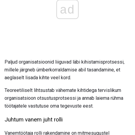
ad
Paljud organisatsioonid liiguvad läbi kihistamisprotsessi,
millele järgneb ümberkorraldamise abil tasandamine, et
aeglaselt lisada kihte veel kord.
Teoreetiliselt lihtsustab vähemate kihtidega tervislikum
organisatsioon otsustusprotsessi ja annab laiema rühma
töötajatele vastutuse oma tegevuste eest.
Juhtum vanem juht rolli
Vanemtöötaja rolli rakendamine on mitmesugustel