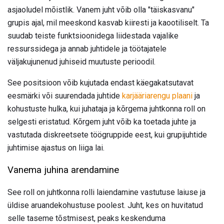
asjaoludel mõistlik. Vanem juht võib olla "täiskasvanu"
grupis ajal, mil meeskond kasvab kiiresti ja kaootiliselt. Ta
suudab teiste funktsioonidega liidestada vajalike
ressurssidega ja annab juhtidele ja töötajatele
väljakujunenud juhiseid muutuste perioodil.
See positsioon võib kujutada endast käegakatsutavat
eesmärki või suurendada juhtide
karjääriarengu plaani
ja
kohustuste hulka, kui juhataja ja kõrgema juhtkonna roll on
selgesti eristatud. Kõrgem juht võib ka toetada juhte ja
vastutada diskreetsete töögruppide eest, kui grupijuhtide
juhtimise ajastus on liiga lai.
Vanema juhina arendamine
See roll on juhtkonna rolli laiendamine vastutuse laiuse ja
üldise aruandekohustuse poolest. Juht, kes on huvitatud
selle taseme tõstmisest, peaks keskenduma