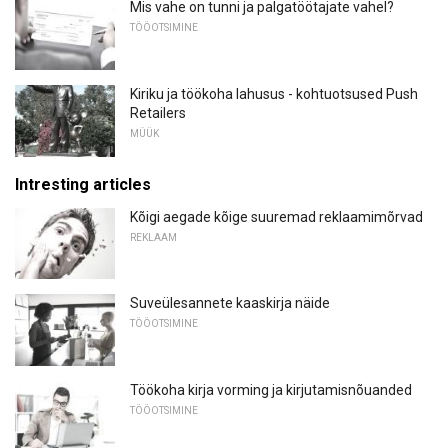
Mis vahe on tunni ja palgatöötajate vahel?
TÖÖOTSIMINE
Kiriku ja töökoha lahusus - kohtuotsused Push
Retailers
MÜÜK
Intresting articles
Kõigi aegade kõige suuremad reklaamimõrvad
REKLAAM
Suveülesannete kaaskirja näide
TÖÖOTSIMINE
Töökoha kirja vorming ja kirjutamisnõuanded
TÖÖOTSIMINE