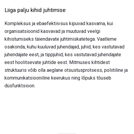
Liiga palju kihid juhtimise
Kompleksus ja ebaefektiivsus kipuvad kasvama, kui
organisatsioonid kasvavad ja muutuvad veelgi
kihistumiseks täiendavate juhtimiskatetega. Vaatleme
osakonda, kuhu kuuluvad juhendajad, juhid, kes vastutavad
juhendajate eest, ja tippjuhid, kes vastutavad juhendajate
eest hoolitsevate juhtide eest. Mitmuses kihtidest
struktuuris võib olla aeglane otsustusprotsess, poliitiline ja
kommunikatsiooniline keerukus ning lõpuks tõuseb
düsfunktsioon.