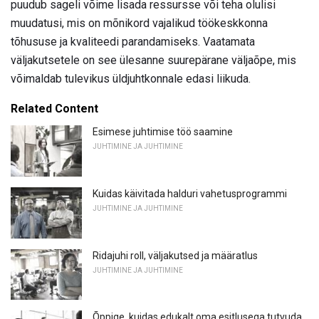
puudub sageli võime lisada ressursse või teha olulisi
muudatusi, mis on mõnikord vajalikud töökeskkonna
tõhususe ja kvaliteedi parandamiseks. Vaatamata
väljakutsetele on see ülesanne suurepärane väljaõpe, mis
võimaldab tulevikus üldjuhtkonnale edasi liikuda.
Related Content
Esimese juhtimise töö saamine
JUHTIMINE JA JUHTIMINE
Kuidas käivitada halduri vahetusprogrammi
JUHTIMINE JA JUHTIMINE
Ridajuhi roll, väljakutsed ja määratlus
JUHTIMINE JA JUHTIMINE
Õppige, kuidas edukalt oma esitlusega tutvuda