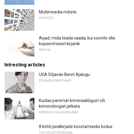
Multimeedia mõiste
PÕHITÕED
Asjad, mida teada saada, kui soovite olla
kopeerimisest kirjanik
MEEDIA
Intresting articles
USA Sõjaväe Beret Ajalugu
SÕJAVÄEOSAKONNAD
Kuidas paremat kriminaalõigust või
kriminoloogiat jätkata
KRIMINOLOOGIA KARJÄÄR
8 kohti pealkirjade koostamiseks kodus
TÖÖ KODUS TÖÖKOHAL