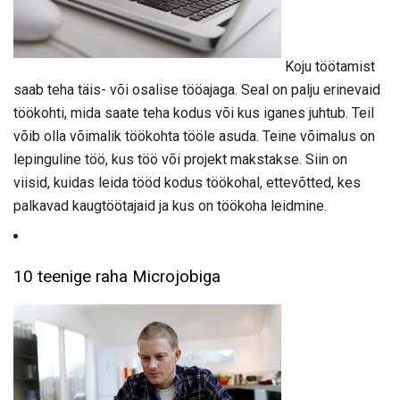
Koju töötamist
saab teha täis- või osalise tööajaga. Seal on palju erinevaid
töökohti, mida saate teha kodus või kus iganes juhtub. Teil
võib olla võimalik töökohta tööle asuda. Teine võimalus on
lepinguline töö, kus töö või projekt makstakse. Siin on
viisid, kuidas leida tööd kodus töökohal, ettevõtted, kes
palkavad kaugtöötajaid ja kus on töökoha leidmine.
10 teenige raha Microjobiga