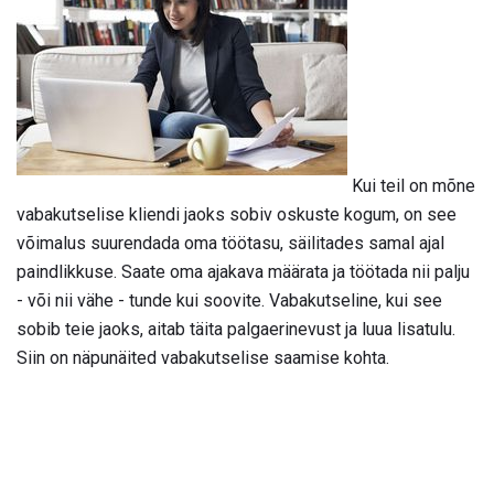
Kui teil on mõne
vabakutselise kliendi jaoks sobiv oskuste kogum, on see
võimalus suurendada oma töötasu, säilitades samal ajal
paindlikkuse. Saate oma ajakava määrata ja töötada nii palju
- või nii vähe - tunde kui soovite. Vabakutseline, kui see
sobib teie jaoks, aitab täita palgaerinevust ja luua lisatulu.
Siin on näpunäited vabakutselise saamise kohta.