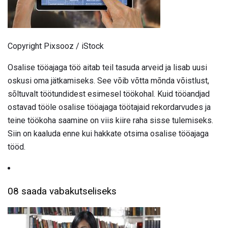
Copyright Pixsooz / iStock
Osalise tööajaga töö aitab teil tasuda arveid ja lisab uusi
oskusi oma jätkamiseks. See võib võtta mõnda võistlust,
sõltuvalt töötundidest esimesel töökohal. Kuid tööandjad
ostavad tööle osalise tööajaga töötajaid rekordarvudes ja
teine ​​töökoha saamine on viis kiire raha sisse tulemiseks.
Siin on kaaluda enne kui hakkate otsima osalise tööajaga
tööd.
08 saada vabakutseliseks