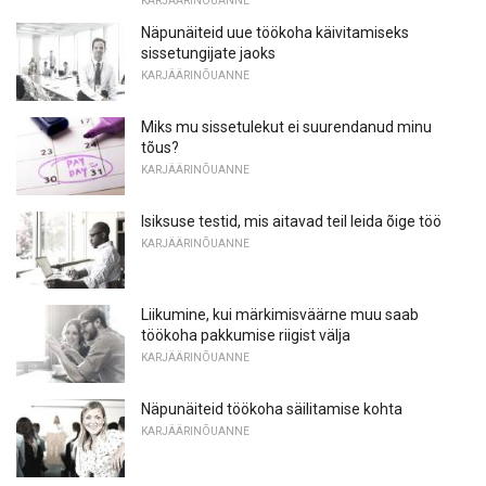
KARJÄÄRINÕUANNE
Näpunäiteid uue töökoha käivitamiseks
sissetungijate jaoks
KARJÄÄRINÕUANNE
Miks mu sissetulekut ei suurendanud minu
tõus?
KARJÄÄRINÕUANNE
Isiksuse testid, mis aitavad teil leida õige töö
KARJÄÄRINÕUANNE
Liikumine, kui märkimisväärne muu saab
töökoha pakkumise riigist välja
KARJÄÄRINÕUANNE
Näpunäiteid töökoha säilitamise kohta
KARJÄÄRINÕUANNE