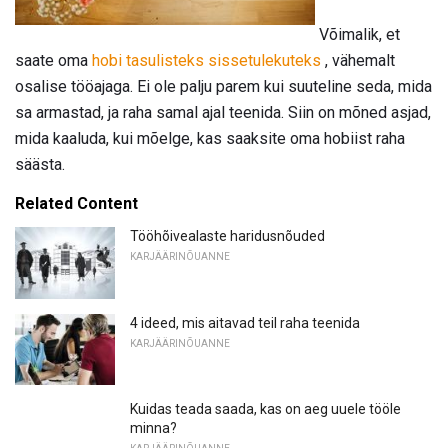
Võimalik, et
saate oma
hobi tasulisteks sissetulekuteks
, vähemalt
osalise tööajaga. Ei ole palju parem kui suuteline seda, mida
sa armastad, ja raha samal ajal teenida. Siin on mõned asjad,
mida kaaluda, kui mõelge, kas saaksite oma hobiist raha
säästa.
Related Content
Tööhõivealaste haridusnõuded
KARJÄÄRINÕUANNE
4 ideed, mis aitavad teil raha teenida
KARJÄÄRINÕUANNE
Kuidas teada saada, kas on aeg uuele tööle
minna?