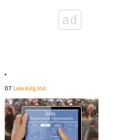
ad
07
Leia külg töö