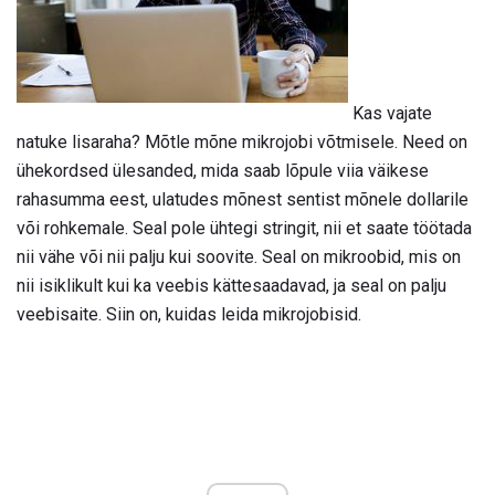
Kas vajate
natuke lisaraha? Mõtle mõne mikrojobi võtmisele. Need on
ühekordsed ülesanded, mida saab lõpule viia väikese
rahasumma eest, ulatudes mõnest sentist mõnele dollarile
või rohkemale. Seal pole ühtegi stringit, nii et saate töötada
nii vähe või nii palju kui soovite. Seal on mikroobid, mis on
nii isiklikult kui ka veebis kättesaadavad, ja seal on palju
veebisaite. Siin on, kuidas leida mikrojobisid.