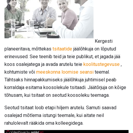
Kergesti
planeeritava, mõttekas
tsitaatide
jäälõhkuja on lõputud
erinevused. See teenib teid ja teie publikut, et jagada jää
koos osalejatega ja avada arutelu teie
koolitustegevuse
,
kohtumiste või
meeskonna loomise seansi
teemal.
Tähtsaks hinnapakkumiseks jäälõhkuja juhtimisel peab
korraldaja esitama koosolekule tsitaadi. Jäätõrjuja on kõige
tõhusam, kui tsitaat on seotud koosoleku teemaga.
Seotud tsitaat loob etapi hiljem arutelu. Samuti saavad
osalejad mõtlema istungi teemale, kui aitate neil
rahulolevalt rääkida oma kolleegidega.