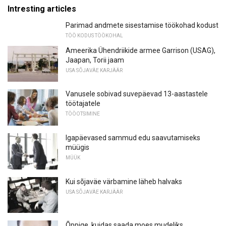
Intresting articles
Parimad andmete sisestamise töökohad kodust
TÖÖ KODUS TÖÖKOHAL
Ameerika Ühendriikide armee Garrison (USAG),
Jaapan, Torii jaam
USA SÕJAVÄE KARJÄÄR
Vanusele sobivad suvepäevad 13-aastastele
töötajatele
TÖÖOTSIMINE
Igapäevased sammud edu saavutamiseks
müügis
MÜÜK
Kui sõjaväe värbamine läheb halvaks
USA SÕJAVÄE KARJÄÄR
Õppige, kuidas saada moes mudeliks