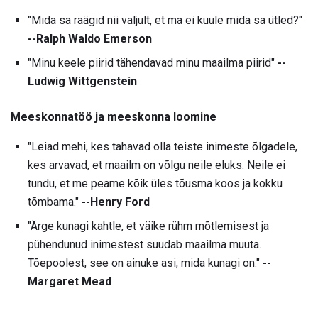
"Mida sa räägid nii valjult, et ma ei kuule mida sa ütled?"
--Ralph Waldo Emerson
"Minu keele piirid tähendavad minu maailma piirid"
--
Ludwig Wittgenstein
Meeskonnatöö ja meeskonna loomine
"Leiad mehi, kes tahavad olla teiste inimeste õlgadele,
kes arvavad, et maailm on võlgu neile eluks. Neile ei
tundu, et me peame kõik üles tõusma koos ja kokku
tõmbama."
--Henry Ford
"Ärge kunagi kahtle, et väike rühm mõtlemisest ja
pühendunud inimestest suudab maailma muuta.
Tõepoolest, see on ainuke asi, mida kunagi on."
--
Margaret Mead