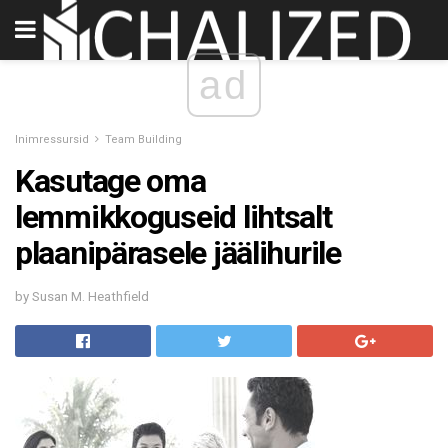
ad
Inimressursid
Team Building
Kasutage oma
lemmikkoguseid lihtsalt
plaanipärasele jäälihurile
by Susan M. Heathfield