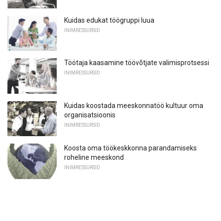
Kuidas edukat töögruppi luua
INIMRESSURSID
Töötaja kaasamine töövõtjate valimisprotsessi
INIMRESSURSID
Kuidas koostada meeskonnatöö kultuur oma
organisatsioonis
INIMRESSURSID
Koosta oma töökeskkonna parandamiseks
roheline meeskond
INIMRESSURSID