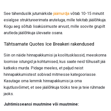
See tähenduslik jutumärkide
jäämurdja
võtab 10-15 minutit
esialgse struktureerimata aruteluga, mille tekitab jäälõhkuja.
Kogu aeg sõltub lisaküsimuste arvust, mille soovite grupilt
arutleda jäälõhkuja ülevaate osana.
Tähtsamate Quotes Ice Breakeri rakendused
Siin on näide hinnapakkumisi ja koolitusklassid, meeskonna
loomise istungid ja kohtumised, kus saate neid tõhusalt jää
katkeks murda. Pidage meeles, et paljud neist
hinnapakkumistest sobivad mitmesse kategooriasse.
Kasutage oma lemmik hinnapakkumisi ja oma
kujutlusvõimet, et see jäälõhkuja tööks teie ja teie rühmade
jaoks.
Juhtimisseansi muutmine või muutmine: