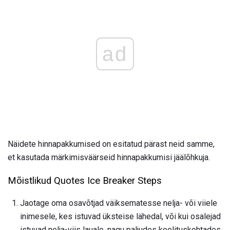
ad
Näidete hinnapakkumised on esitatud pärast neid samme,
et kasutada märkimisväärseid hinnapakkumisi jäälõhkuja.
Mõistlikud Quotes Ice Breaker Steps
Jaotage oma osavõtjad väiksematesse nelja- või viiele
inimesele, kes istuvad üksteise lähedal, või kui osalejad
istuvad nelja-viis lauale, nagu paljudes koolituskohtades,