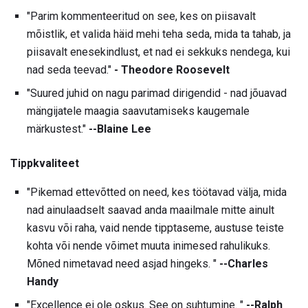
"Parim kommenteeritud on see, kes on piisavalt
mõistlik, et valida häid mehi teha seda, mida ta tahab, ja
piisavalt enesekindlust, et nad ei sekkuks nendega, kui
nad seda teevad."
- Theodore Roosevelt
"Suured juhid on nagu parimad dirigendid - nad jõuavad
mängijatele maagia saavutamiseks kaugemale
märkustest."
--Blaine Lee
Tippkvaliteet
"Pikemad ettevõtted on need, kes töötavad välja, mida
nad ainulaadselt saavad anda maailmale mitte ainult
kasvu või raha, vaid nende tipptaseme, austuse teiste
kohta või nende võimet muuta inimesed rahulikuks.
Mõned nimetavad need asjad hingeks. "
--Charles
Handy
"Excellence ei ole oskus. See on suhtumine. "
--Ralph