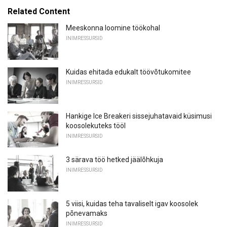
Related Content
Meeskonna loomine töökohal
INIMRESSURSID
Kuidas ehitada edukalt töövõtukomitee
INIMRESSURSID
Hankige Ice Breakeri sissejuhatavaid küsimusi
koosolekuteks tööl
INIMRESSURSID
3 särava töö hetked jäälõhkuja
INIMRESSURSID
5 viisi, kuidas teha tavaliselt igav koosolek
põnevamaks
INIMRESSURSID