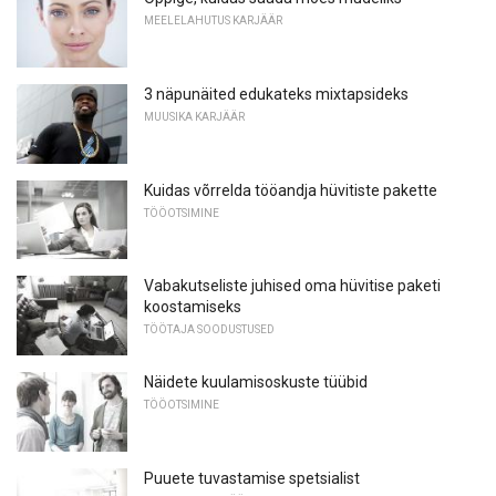
MEELELAHUTUS KARJÄÄR
3 näpunäited edukateks mixtapsideks
MUUSIKA KARJÄÄR
Kuidas võrrelda tööandja hüvitiste pakette
TÖÖOTSIMINE
Vabakutseliste juhised oma hüvitise paketi
koostamiseks
TÖÖTAJA SOODUSTUSED
Näidete kuulamisoskuste tüübid
TÖÖOTSIMINE
Puuete tuvastamise spetsialist