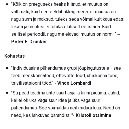
"Kõik on praeguseks heaks kiitnud, et muutus on
vältimatu, kuid see eeldab ikkagi seda, et muutus on
nagu surm ja maksud, tuleks seda võimalikult kaua edasi
lükata ja muutusi ei tohiks oluliselt eelistada. Kuid
sellisel perioodil, nagu me elavad, muutus on norm. "
--
Peter F. Drucker
Kohustus
"Individuaalne pühendumus grupi jõupingutustele - see
teeb meeskonnatööd, ettevõtte tööd, ühiskonna tööd,
tsivilisatsiooni tööd."
- Vince Lombardi
"Sa pead teadma ühte suurt asja ja kinni pidama. Juhid,
kellel oli üks väga suur idee ja üks väga suur
pühendumus. See võimaldas neil midagi luua. Need on
need, kes lahkuvad pärandist. "-
Kristoli otsimine