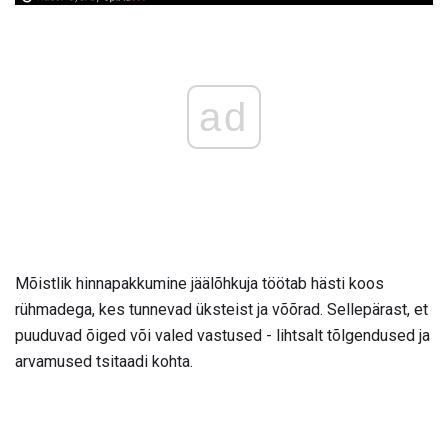
ad
Mõistlik hinnapakkumine jäälõhkuja töötab hästi koos
rühmadega, kes tunnevad üksteist ja võõrad. Sellepärast, et
puuduvad õiged või valed vastused - lihtsalt tõlgendused ja
arvamused tsitaadi kohta.