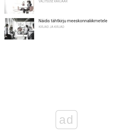
VALITSUSE KARJÄÄR
Näidis tähtkirju meeskonnaliikmetele
KIRJAD JA KIRJAD
ad