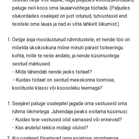
paluge neil koos oma lauaarvutitega töötada. (Paljudes
olukordades osalejad on just istunud, tutvustasid end
teistele oma lauas ja nad ei võta lahkelt liikumist.)
Öelge äsja moodustunud rühmitustele, et nende töö on
mõelda üksikisikuna mõne minuti pärast tsiteeringu
kohta, mille te neile andate, ja nende küsimustega
seotud märkused.
- Mida tähendab nende jaoks tsitaat?
--Kuidas tsitaat on seotud meeskonna loomise,
koolituste klassi või koosoleku teemaga?
Seejärel paluge osalejatel jagada oma vastuseid oma
rühma liikmetega. Juhendaja peaks esitama küsimusi:
- Kuidas teie vastused olid sarnased või erinevad?
- Kas arutelul tekkis midagi olulist?
Kui osalejad lõpetavad oma esialgse spontaanse