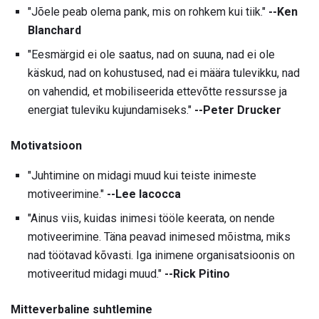
"Jõele peab olema pank, mis on rohkem kui tiik."
--Ken
Blanchard
"Eesmärgid ei ole saatus, nad on suuna, nad ei ole
käskud, nad on kohustused, nad ei määra tulevikku, nad
on vahendid, et mobiliseerida ettevõtte ressursse ja
energiat tuleviku kujundamiseks."
--Peter Drucker
Motivatsioon
"Juhtimine on midagi muud kui teiste inimeste
motiveerimine."
--Lee Iacocca
"Ainus viis, kuidas inimesi tööle keerata, on nende
motiveerimine. Täna peavad inimesed mõistma, miks
nad töötavad kõvasti. Iga inimene organisatsioonis on
motiveeritud midagi muud."
--Rick Pitino
Mitteverbaline suhtlemine