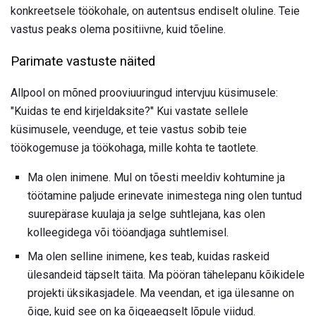
konkreetsele töökohale, on autentsus endiselt oluline. Teie
vastus peaks olema positiivne, kuid tõeline.
Parimate vastuste näited
Allpool on mõned prooviuuringud intervjuu küsimusele:
"Kuidas te end kirjeldaksite?" Kui vastate sellele
küsimusele, veenduge, et teie vastus sobib teie
töökogemuse ja töökohaga, mille kohta te taotlete.
Ma olen inimene. Mul on tõesti meeldiv kohtumine ja
töötamine paljude erinevate inimestega ning olen tuntud
suurepärase kuulaja ja selge suhtlejana, kas olen
kolleegidega või tööandjaga suhtlemisel.
Ma olen selline inimene, kes teab, kuidas raskeid
ülesandeid täpselt täita. Ma pööran tähelepanu kõikidele
projekti üksikasjadele. Ma veendan, et iga ülesanne on
õige, kuid see on ka õigeaegselt lõpule viidud.