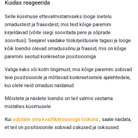
Kuidas reageerida
Selle küsimuse ettevalmistamiseks looge loetelu
omadustest ja fraasidest, mis teid kõige paremini
kirjeldavad (võite isegi soovitada pere ja sõprade
soovitusi). Seejärel vaadake töökirjeldusele tagasi ja looge
kõik loendis olevad omadussõnu ja fraasid, mis on kõige
paremini seotud konkreetse positsiooniga.
Valige kaks või kolm tingimust, mis kõige paremini sobivad
teie positsioonile ja mõtlevad konkreetsetele ajalehtedele,
kui olete neid omadusi näidanud.
Mõistete ja näidete loendis on teil valmis vastama
mistahes küsimusele.
Kui
sobitate oma kvalifikatsiooniga töökoha
, saate näidata,
et teil on positsioonile sobivad oskused ja isiksused.