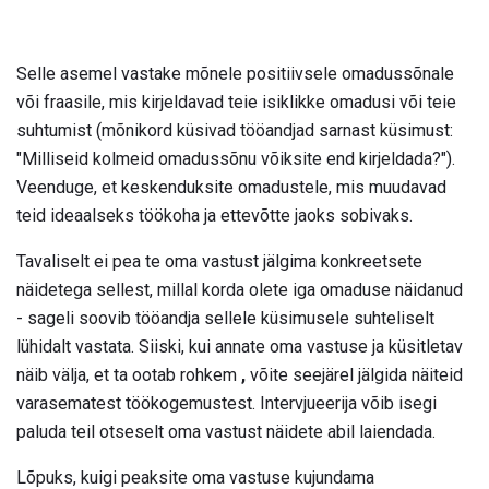
Selle asemel vastake mõnele positiivsele omadussõnale
või fraasile, mis kirjeldavad teie isiklikke omadusi või teie
suhtumist (mõnikord küsivad tööandjad sarnast küsimust:
"Milliseid kolmeid omadussõnu võiksite end kirjeldada?").
Veenduge, et keskenduksite omadustele, mis muudavad
teid ideaalseks töökoha ja ettevõtte jaoks sobivaks.
Tavaliselt ei pea te oma vastust jälgima konkreetsete
näidetega sellest, millal korda olete iga omaduse näidanud
- sageli soovib tööandja sellele küsimusele suhteliselt
lühidalt vastata. Siiski, kui annate oma vastuse ja küsitletav
näib välja, et ta ootab rohkem
,
võite seejärel jälgida näiteid
varasematest töökogemustest. Intervjueerija võib isegi
paluda teil otseselt oma vastust näidete abil laiendada.
Lõpuks, kuigi peaksite oma vastuse kujundama