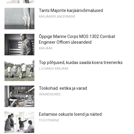
Tants Majorite karjäärivõimalused
KARJÄÄRIPLANEERIMINE
Õppige Marine Corps MOS 1302 Combat
Engineer Officeri ülesandeid
KARJÄÄR
Top põhjused, kuidas saada koera treeneriks
LOOMADE KARJÄÄR
Töökohad: eetika ja varad
INIMRESSURSID
Esitamise oskuste loend ja näited
TÖÖOTSIMINE