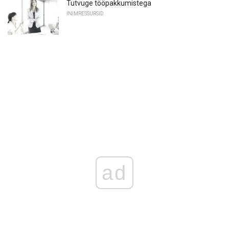
Tutvuge tööpakkumistega
INIMRESSURSID
ad