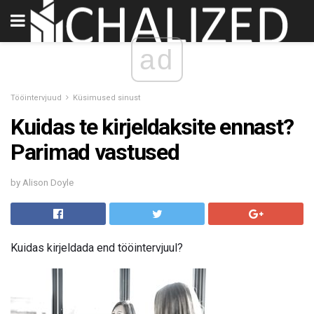
ad
Tööintervjuud
Küsimused sinust
Kuidas te kirjeldaksite ennast?
Parimad vastused
by Alison Doyle
Kuidas kirjeldada end tööintervjuul?