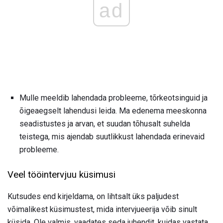
ad
Mulle meeldib lahendada probleeme, tõrkeotsinguid ja
õigeaegselt lahendusi leida. Ma edenema meeskonna
seadistustes ja arvan, et suudan tõhusalt suhelda
teistega, mis ajendab suutlikkust lahendada erinevaid
probleeme.
Veel tööintervjuu küsimusi
Kutsudes end kirjeldama, on lihtsalt üks paljudest
võimalikest küsimustest, mida intervjueerija võib sinult
küsida. Ole valmis, vaadates seda juhendit, kuidas vastata