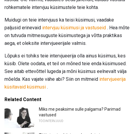
rohkematele intervjuu küsimustele teie kohta.
Muidugi on teie intervjuus ka teisi küsimusi, vaadake
paljusid erinevaid
intervjuu küsimusi ja vastuseid
. Hea mõte
on tutvuda mitmesuguste küsimustega ja võtta praktikas
aega, et oleksite intervjueerijale valmis.
Lõpuks ei tohiks teie intervjueerija olla ainus küsimus, kes
küsib. Olete oodata, et teil on mõned teie enda küsimused.
See aitab ettevõttel lugeda ja mõni küsimus eelnevalt välja
mõelda. Kas vajate vähe abi? Siin on mitmeid
intervjueerija
küsitavaid küsimusi
.
Related Content
Miks me peaksime sulle palgama? Parimad
vastused
TÖÖINTERVJUUD