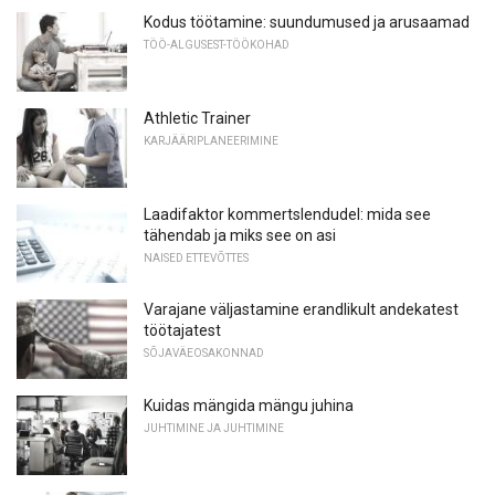
Kodus töötamine: suundumused ja arusaamad
TÖÖ-ALGUSEST-TÖÖKOHAD
Athletic Trainer
KARJÄÄRIPLANEERIMINE
Laadifaktor kommertslendudel: mida see
tähendab ja miks see on asi
NAISED ETTEVÕTTES
Varajane väljastamine erandlikult andekatest
töötajatest
SÕJAVÄEOSAKONNAD
Kuidas mängida mängu juhina
JUHTIMINE JA JUHTIMINE