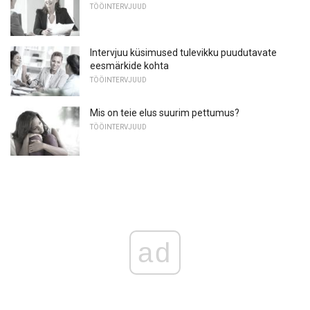
TÖÖINTERVJUUD
Intervjuu küsimused tulevikku puudutavate
eesmärkide kohta
TÖÖINTERVJUUD
Mis on teie elus suurim pettumus?
TÖÖINTERVJUUD
ad