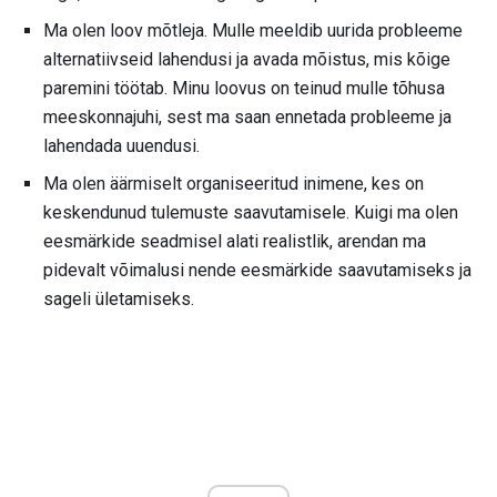
Ma olen loov mõtleja. Mulle meeldib uurida probleeme
alternatiivseid lahendusi ja avada mõistus, mis kõige
paremini töötab. Minu loovus on teinud mulle tõhusa
meeskonnajuhi, sest ma saan ennetada probleeme ja
lahendada uuendusi.
Ma olen äärmiselt organiseeritud inimene, kes on
keskendunud tulemuste saavutamisele. Kuigi ma olen
eesmärkide seadmisel alati realistlik, arendan ma
pidevalt võimalusi nende eesmärkide saavutamiseks ja
sageli ületamiseks.