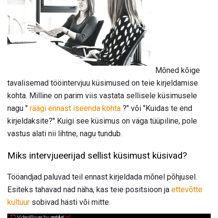
Mõned kõige
tavalisemad tööintervjuu küsimused on teie kirjeldamise
kohta. Milline on parim viis vastata sellisele küsimusele
nagu "
räägi ennast iseenda kohta
?" või "Kuidas te end
kirjeldaksite?" Kuigi see küsimus on väga tüüpiline, pole
vastus alati nii lihtne, nagu tundub.
Miks intervjueerijad sellist küsimust küsivad?
Tööandjad paluvad teil ennast kirjeldada mõnel põhjusel.
Esiteks tahavad nad näha, kas teie positsioon ja
ettevõtte
kultuur
sobivad hästi või mitte.