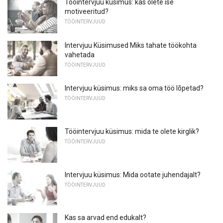
Tööintervjuu küsimus: kas olete ise
motiveeritud?
TÖÖINTERVJUUD
Intervjuu Küsimused Miks tahate töökohta
vahetada
TÖÖINTERVJUUD
Intervjuu küsimus: miks sa oma töö lõpetad?
TÖÖINTERVJUUD
Tööintervjuu küsimus: mida te olete kirglik?
TÖÖINTERVJUUD
Intervjuu küsimus: Mida ootate juhendajalt?
TÖÖINTERVJUUD
Kas sa arvad end edukalt?