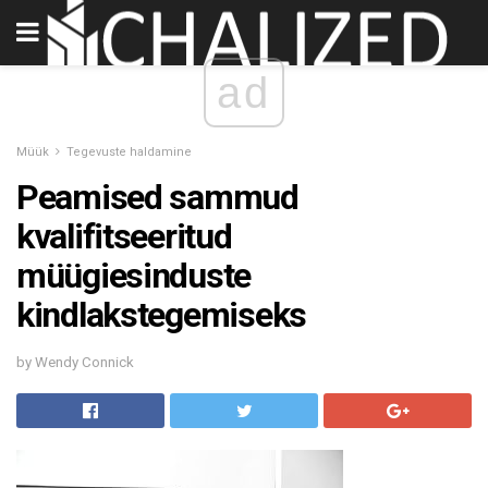
ad
Müük
Tegevuste haldamine
Peamised sammud
kvalifitseeritud
müügiesinduste
kindlakstegemiseks
by Wendy Connick