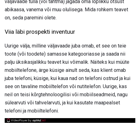
väljavaade tulla (või tahtma) jagada oma lõplikku otsust
abikaasa, vanema või muu olulisega. Mida rohkem teavet
on, seda paremini olete.
Viia läbi prospekti inventuur
Uurige välja, milline väljavaade juba omab, et see on teie
toote (või toodete) samasse kategooriasse ja saada nii
palju üksikasjalikku teavet kui võimalik. Näiteks kui müüte
mobiiltelefone, ärge küsige ainult seda, kas klient omab
juba telefoni, küsige, kui kaua nad on telefoni ostnud ja kui
see on tavaline mobiiltelefon või nutitelefon. Uurige, kas
neil on teisi kõrgtehnoloogilisi või mobiilseadmeid, nagu
sülearvuti või tahvelarvuti, ja kui kasutate maapealset
telefoni ja mobiiltelefoni.