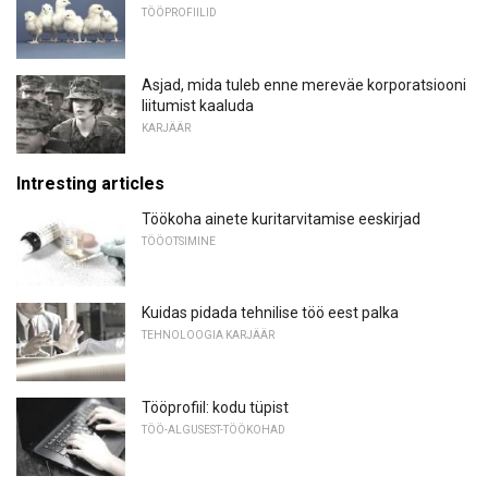
TÖÖPROFIILID
Asjad, mida tuleb enne mereväe korporatsiooni
liitumist kaaluda
KARJÄÄR
Intresting articles
Töökoha ainete kuritarvitamise eeskirjad
TÖÖOTSIMINE
Kuidas pidada tehnilise töö eest palka
TEHNOLOOGIA KARJÄÄR
Tööprofiil: kodu tüpist
TÖÖ-ALGUSEST-TÖÖKOHAD