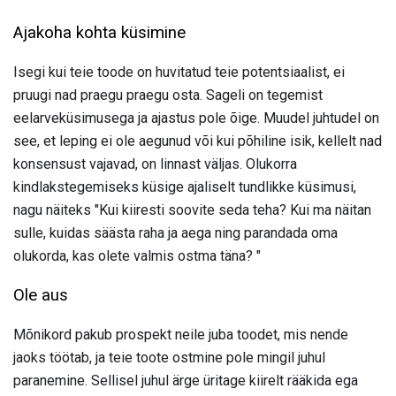
Ajakoha kohta küsimine
Isegi kui teie toode on huvitatud teie potentsiaalist, ei
pruugi nad praegu praegu osta. Sageli on tegemist
eelarveküsimusega ja ajastus pole õige. Muudel juhtudel on
see, et leping ei ole aegunud või kui põhiline isik, kellelt nad
konsensust vajavad, on linnast väljas. Olukorra
kindlakstegemiseks küsige ajaliselt tundlikke küsimusi,
nagu näiteks "Kui kiiresti soovite seda teha? Kui ma näitan
sulle, kuidas säästa raha ja aega ning parandada oma
olukorda, kas olete valmis ostma täna? "
Ole aus
Mõnikord pakub prospekt neile juba toodet, mis nende
jaoks töötab, ja teie toote ostmine pole mingil juhul
paranemine. Sellisel juhul ärge üritage kiirelt rääkida ega