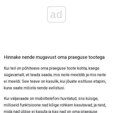
ad
Hinnake nende mugavust oma praeguse tootega
Kui teil on põhiteave oma praeguse toote kohta, kaege
sügavamalt, et teada saada, mis neile meeldib ja mis neile
ei meeldi. See teave on kasulik, kui jõuate esitluse etapini,
kuna saate mõista nende eelistusi.
Kui väljavaade on mobiiltelefoni huvitatud, siis küsige,
milliseid funktsioone nad kõige rohkem kasutavad, ja neid,
mida nad üldse ei kasuta ja kas nad on oma praeguse