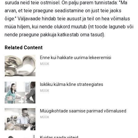
suruda neid teie ostmisel. On palju parem tunnistada: "Ma
arvan, et teie praegune seadistamine on just teie jaoks
õige." Väljavaade hindab teie ausust ja teil on hea võimalus
müüa hiljem, kui nende olukord muutub (nt toode laguneb või
nende praegune pakkuja katkestab oma tasud).
Related Content
Enne kui hakkate uurima lekeeremisi
MÜÜK
Isikliku külma kõne strateegiates
MÜÜK
Müügikohtade saamise parimad võimalused
MÜÜK
Kuidas saada viiteid