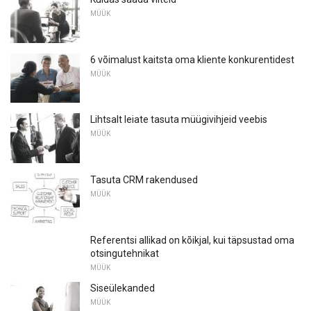
MÜÜK
6 võimalust kaitsta oma kliente konkurentidest
MÜÜK
Lihtsalt leiate tasuta müügivihjeid veebis
MÜÜK
Tasuta CRM rakendused
MÜÜK
Referentsi allikad on kõikjal, kui täpsustad oma
otsingutehnikat
MÜÜK
Siseülekanded
MÜÜK