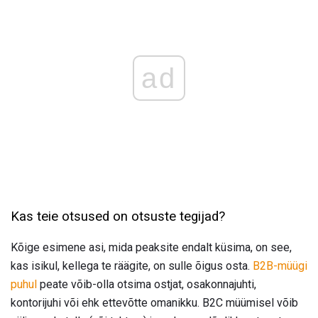
ad
Kas teie otsused on otsuste tegijad?
Kõige esimene asi, mida peaksite endalt küsima, on see,
kas isikul, kellega te räägite, on sulle õigus osta.
B2B-müügi
puhul
peate võib-olla otsima ostjat, osakonnajuhti,
kontorijuhi või ehk ettevõtte omanikku. B2C müümisel võib