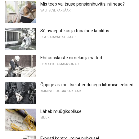
Mis teeb valitsuse pensionihüvitisi nii head?
VALITSUSE KARJÄÄR
Sõjaväepuhkus ja tööalane koolitus
USA SÕJAVÄE KARJÄÄR
Ehitusoskuste nimekiri ja näited
OSKUSED JA MÄRKSÕNAD
Õppige ära politseiühendusega liitumise eelised
KRIMINOLOOGIA KARJÄÄR
Läheb müügikoolisse
MÜÜK
E-posti kontrollimine puhkusel