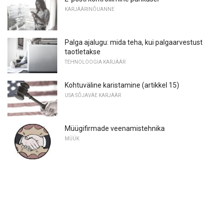
KARJÄÄRINÕUANNE
Palga ajalugu: mida teha, kui palgaarvestust
taotletakse
TEHNOLOOGIA KARJÄÄR
Kohtuväline karistamine (artikkel 15)
USA SÕJAVÄE KARJÄÄR
Müügifirmade veenamistehnika
MÜÜK