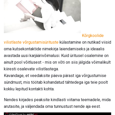
Kõrgkoolide
vilistlaste võrgustamisürituste
külastamine on nutikad viisid
oma kutsekontaktide nimekirja laiendamiseks ja ideaalis
avastada uusi karjäärivõimalusi. Kuid üritusel osalemine on
ainult pool võitlusest - mis on võti on siis jälgida võimalikult
kiiresti osalevate vilistlastega.
Kavandage, et veedaksite päeva pärast iga võrgustumise
sündmust, mis töötab kohandatud tähtedega iga teie poolt
kokku lepitud kontakti kohta.
Nendes kirjades peaksite kindlasti viitama teemadele, mida
arutasite, ja väljendada oma tunnustust nende aja eest.