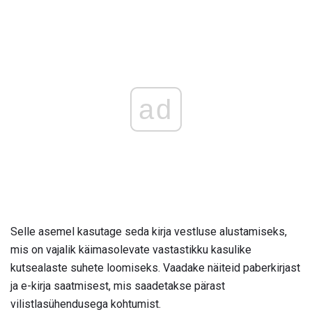
ad
Selle asemel kasutage seda kirja vestluse alustamiseks,
mis on vajalik käimasolevate vastastikku kasulike
kutsealaste suhete loomiseks. Vaadake näiteid paberkirjast
ja e-kirja saatmisest, mis saadetakse pärast
vilistlasühendusega kohtumist.