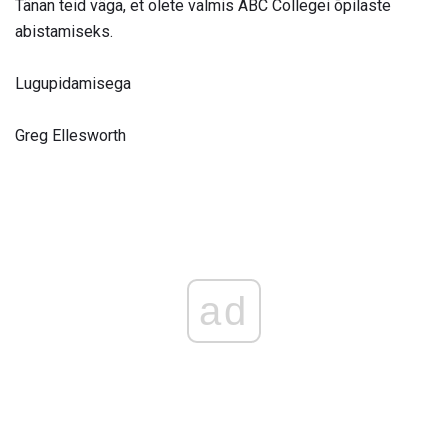
Tänan teid väga, et olete valmis ABC Collegei õpilaste
abistamiseks.
Lugupidamisega
Greg Ellesworth
ad