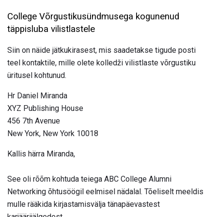
College Võrgustikusündmusega kogunenud
täppisluba vilistlastele
Siin on näide jätkukirasest, mis saadetakse tigude posti
teel kontaktile, mille olete kolledži vilistlaste võrgustiku
üritusel kohtunud.
Hr Daniel Miranda
XYZ Publishing House
456 7th Avenue
New York, New York 10018
Kallis härra Miranda,
See oli rõõm kohtuda teiega ABC College Alumni
Networking õhtusöögil eelmisel nädalal. Tõeliselt meeldis
mulle rääkida kirjastamisvälja tänapäevastest
karjäärijälgedest.