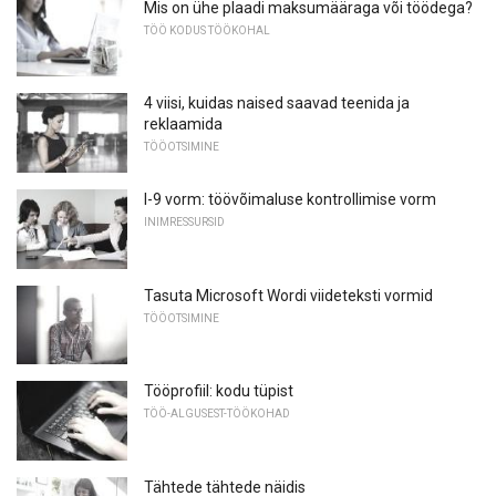
Mis on ühe plaadi maksumääraga või töödega?
TÖÖ KODUS TÖÖKOHAL
4 viisi, kuidas naised saavad teenida ja
reklaamida
TÖÖOTSIMINE
I-9 vorm: töövõimaluse kontrollimise vorm
INIMRESSURSID
Tasuta Microsoft Wordi viideteksti vormid
TÖÖOTSIMINE
Tööprofiil: kodu tüpist
TÖÖ-ALGUSEST-TÖÖKOHAD
Tähtede tähtede näidis