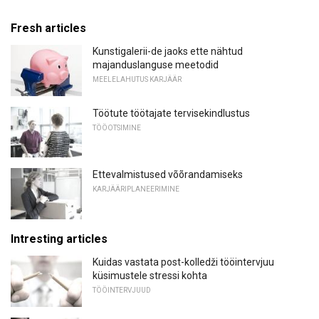
Fresh articles
Kunstigalerii-de jaoks ette nähtud
majanduslanguse meetodid
MEELELAHUTUS KARJÄÄR
Töötute töötajate tervisekindlustus
TÖÖOTSIMINE
Ettevalmistused võõrandamiseks
KARJÄÄRIPLANEERIMINE
Intresting articles
Kuidas vastata post-kolledži tööintervjuu
küsimustele stressi kohta
TÖÖINTERVJUUD