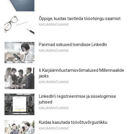
Õppige, kuidas taotleda tööotsingu saamist
KARJÄÄRINÕUANNE
Parimad oskused loendisse LinkedIn
KARJÄÄRINÕUANNE
6 Karjäärinõustamisvõimalused Millennaalide
jaoks
KARJÄÄRINÕUANNE
LinkedIn'i registreerimise ja sisselogimise
juhised
KARJÄÄRINÕUANNE
Kuidas kasutada töövõtuvõrgustikku
KARJÄÄRINÕUANNE