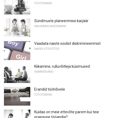
TÖÖOTSIMINE
Sündmuste planeerimise karjäär
KARJÄÄRIPLANEERIMINE
Vaadata naiste soolist diskrimineerimist
NAISED ETTEVÕTTES
Kiikamine, rulluvõitleja küsimused
INIMRESSURSID
Erandid tööhõivele
TÖÖOTSIMINE
Kuidas on meie ettevõte parem kui teie
praegune tööandja?