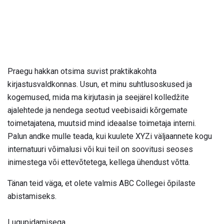
Praegu hakkan otsima suvist praktikakohta
kirjastusvaldkonnas. Usun, et minu suhtlusoskused ja
kogemused, mida ma kirjutasin ja seejärel kolledžite
ajalehtede ja nendega seotud veebisaidi kõrgemate
toimetajatena, muutsid mind ideaalse toimetaja interni.
Palun andke mulle teada, kui kuulete XYZi väljaannete kogu
internatuuri võimalusi või kui teil on soovitusi seoses
inimestega või ettevõtetega, kellega ühendust võtta.
Tänan teid väga, et olete valmis ABC Collegei õpilaste
abistamiseks.
Lugupidamisega