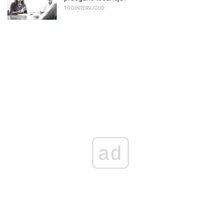
TÖÖINTERVJUUD
ad