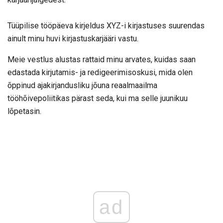
Tüüpilise tööpäeva kirjeldus XYZ-i kirjastuses suurendas
ainult minu huvi kirjastuskarjääri vastu.
Meie vestlus alustas rattaid minu arvates, kuidas saan
edastada kirjutamis- ja redigeerimisoskusi, mida olen
õppinud ajakirjandusliku jõuna reaalmaailma
tööhõivepoliitikas pärast seda, kui ma selle juunikuu
lõpetasin.
ad