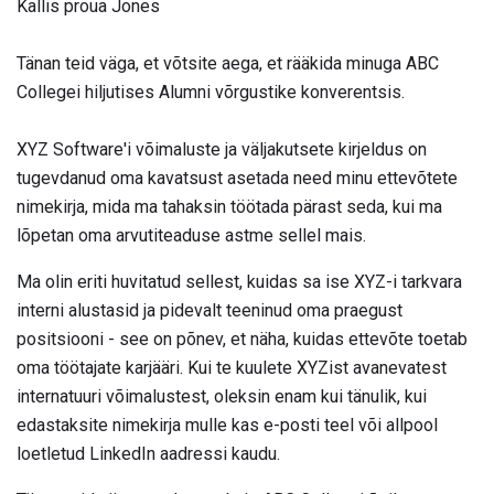
Kallis proua Jones
Tänan teid väga, et võtsite aega, et rääkida minuga ABC
Collegei hiljutises Alumni võrgustike konverentsis.
XYZ Software'i võimaluste ja väljakutsete kirjeldus on
tugevdanud oma kavatsust asetada need minu ettevõtete
nimekirja, mida ma tahaksin töötada pärast seda, kui ma
lõpetan oma arvutiteaduse astme sellel mais.
Ma olin eriti huvitatud sellest, kuidas sa ise XYZ-i tarkvara
interni alustasid ja pidevalt teeninud oma praegust
positsiooni - see on põnev, et näha, kuidas ettevõte toetab
oma töötajate karjääri. Kui te kuulete XYZist avanevatest
internatuuri võimalustest, oleksin enam kui tänulik, kui
edastaksite nimekirja mulle kas e-posti teel või allpool
loetletud LinkedIn aadressi kaudu.