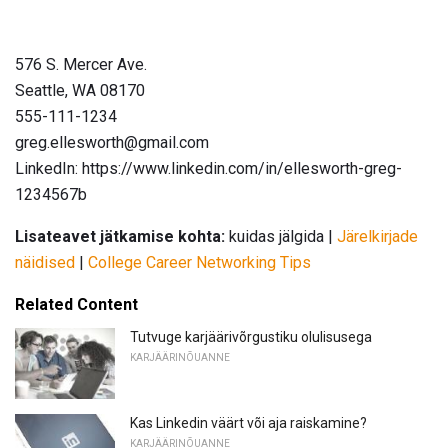
576 S. Mercer Ave.
Seattle, WA 08170
555-111-1234
greg.ellesworth@gmail.com
LinkedIn: https://www.linkedin.com/in/ellesworth-greg-
1234567b
Lisateavet jätkamise kohta:
kuidas jälgida |
Järelkirjade
näidised
|
College Career Networking Tips
Related Content
Tutvuge karjäärivõrgustiku olulisusega
KARJÄÄRINÕUANNE
Kas Linkedin väärt või aja raiskamine?
KARJÄÄRINÕUANNE