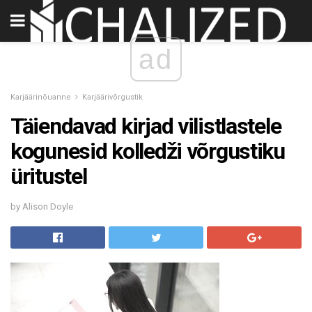
ad
Karjäärinõuanne
Karjäärivõrgustik
Täiendavad kirjad vilistlastele
kogunesid kolledži võrgustiku
üritustel
by Alison Doyle