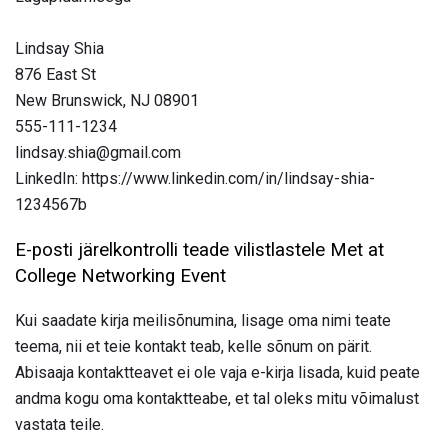
Lindsay Shia
876 East St
New Brunswick, NJ 08901
555-111-1234
lindsay.shia@gmail.com
LinkedIn: https://www.linkedin.com/in/lindsay-shia-
1234567b
E-posti järelkontrolli teade vilistlastele Met at
College Networking Event
Kui saadate kirja meilisõnumina, lisage oma nimi teate
teema, nii et teie kontakt teab, kelle sõnum on pärit.
Abisaaja kontaktteavet ei ole vaja e-kirja lisada, kuid peate
andma kogu oma kontaktteabe, et tal oleks mitu võimalust
vastata teile.