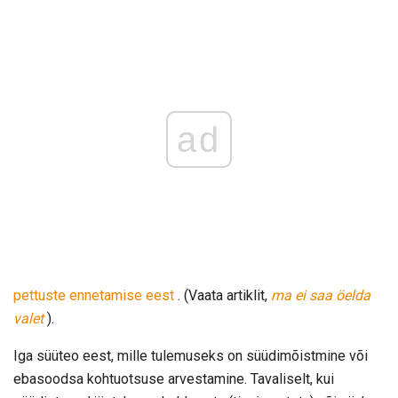
ad
pettuste ennetamise eest
. (Vaata artiklit,
ma ei saa öelda
valet
).
Iga süüteo eest, mille tulemuseks on süüdimõistmine või
ebasoodsa kohtuotsuse arvestamine. Tavaliselt, kui