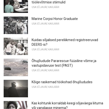
töölevõtmise stiimulid
USA SÕJAVÄE KARJÄÄR
Marine Corpsi Honor Graduate
USA SÕJAVÄE KARJÄÄR
Kuidas sõjalised pereliikmed registreeruvad
DEERS-is?
USA SÕJAVÄE KARJÄÄR
Õhujõudude Pararescue füüsiline võime ja
vastupidavuse test (PAST)
USA SÕJAVÄE KARJÄÄR
Kõige raskemad töökohad õhujõududes
USA SÕJAVÄE KARJÄÄR
Kas kohtunik korraldab keegi sõjaväega liituma
või vanglasse minema?