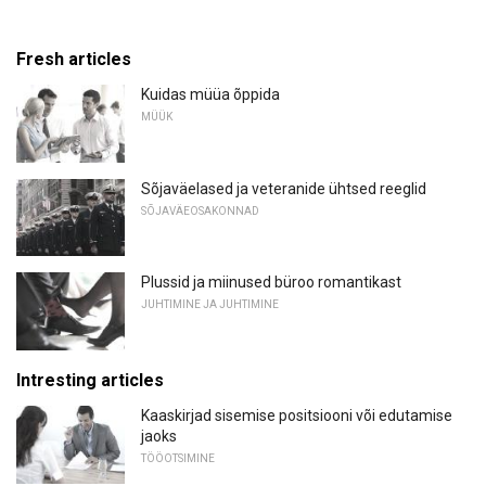
Fresh articles
Kuidas müüa õppida
MÜÜK
Sõjaväelased ja veteranide ühtsed reeglid
SÕJAVÄEOSAKONNAD
Plussid ja miinused büroo romantikast
JUHTIMINE JA JUHTIMINE
Intresting articles
Kaaskirjad sisemise positsiooni või edutamise
jaoks
TÖÖOTSIMINE