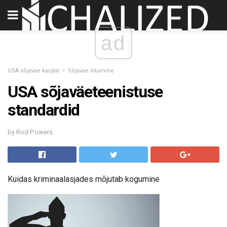
ad
USA sõjaväe karjäär
Sõjaväe liitumine
USA sõjaväeteenistuse
standardid
by Rod Powers
Kuidas kriminaalasjades mõjutab kogumine