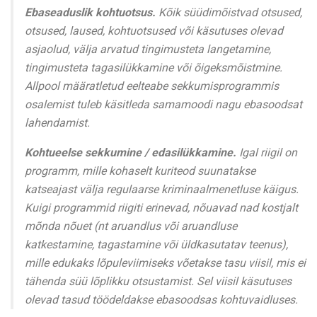
Ebaseaduslik kohtuotsus.
Kõik süüdimõistvad otsused,
otsused, laused, kohtuotsused või käsutuses olevad
asjaolud, välja arvatud tingimusteta langetamine,
tingimusteta tagasilükkamine või õigeksmõistmine.
Allpool määratletud eelteabe sekkumisprogrammis
osalemist tuleb käsitleda samamoodi nagu ebasoodsat
lahendamist.
Kohtueelse sekkumine / edasilükkamine.
Igal riigil on
programm, mille kohaselt kuriteod suunatakse
katseajast välja regulaarse kriminaalmenetluse käigus.
Kuigi programmid riigiti erinevad, nõuavad nad kostjalt
mõnda nõuet (nt aruandlus või aruandluse
katkestamine, tagastamine või üldkasutatav teenus),
mille edukaks lõpuleviimiseks võetakse tasu viisil, mis ei
tähenda süü lõplikku otsustamist. Sel viisil käsutuses
olevad tasud töödeldakse ebasoodsas kohtuvaidluses.