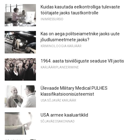
Kuidas kasutada eelkontrolliga tulevaste
töötajate jaoks taustkontrolle
INIMRESSURSID
Kas on aega politseiametnike jaoks uute
jõudlusmeetmete jaoks?
KRIMINOLOOGIA KARJÄÄR
1964. aasta tsiviilõiguste seaduse VII jaotis
KARJÄÄRIPLANEERIMINE
Ülevaade Military Medical PULHES
klassifikatsioonisüsteemist
USA SÕJAVÄE KARJÄÄR
USA armee kaaluartiklid
SÕJAVÄEOSAKONNAD