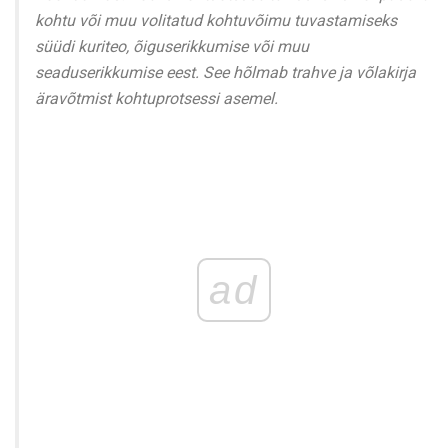
kohtu või muu volitatud kohtuvõimu tuvastamiseks
süüdi kuriteo, õiguserikkumise või muu
seaduserikkumise eest. See hõlmab trahve ja võlakirja
äravõtmist kohtuprotsessi asemel.
ad