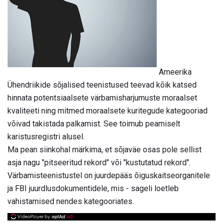
Ameerika
Ühendriikide sõjalised teenistused teevad kõik katsed
hinnata potentsiaalsete värbamisharjumuste moraalset
kvaliteeti ning mitmed moraalsete kuritegude kategooriad
võivad takistada palkamist. See toimub peamiselt
karistusregistri alusel.
Ma pean siinkohal märkima, et sõjaväe osas pole sellist
asja nagu "pitseeritud rekord" või "kustutatud rekord".
Värbamisteenistustel on juurdepääs õiguskaitseorganitele
ja FBI juurdlusdokumentidele, mis - sageli loetleb
vahistamised nendes kategooriates.