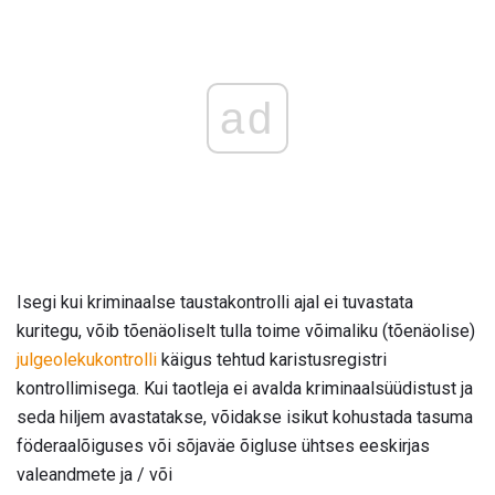
ad
Isegi kui kriminaalse taustakontrolli ajal ei tuvastata
kuritegu, võib tõenäoliselt tulla toime võimaliku (tõenäolise)
julgeolekukontrolli
käigus tehtud karistusregistri
kontrollimisega. Kui taotleja ei avalda kriminaalsüüdistust ja
seda hiljem avastatakse, võidakse isikut kohustada tasuma
föderaalõiguses või sõjaväe õigluse ühtses eeskirjas
valeandmete ja / või