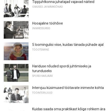
Tippjuhtkonna juhatajad vajavad näiteid
OSKUSED JA MÄRKSÕNAD
Hooajaline tööhõive
INIMRESSURSID
5 loomingulisi viise, kuidas tänada pühade ajal
TÖÖOTSIMINE
Hariduse nõuded spordi juhtimiseks ja
turunduseks
SPORDI KARJÄÄR
Intervjuu küsimused töötavate inimeste kohta
TÖÖINTERVJUUD
Kuidas saada oma praktikast kõige rohkem ära