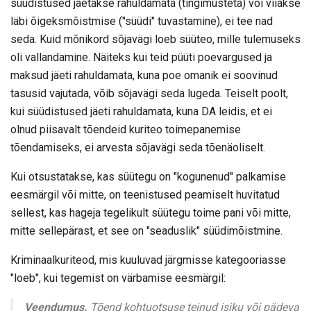
süüdistused jäetakse rahuldamata (tingimusteta) või viiakse
läbi õigeksmõistmise ("süüdi" tuvastamine), ei tee nad
seda. Kuid mõnikord sõjavägi loeb süüteo, mille tulemuseks
oli vallandamine. Näiteks kui teid püüti poevargused ja
maksud jäeti rahuldamata, kuna poe omanik ei soovinud
tasusid vajutada, võib sõjavägi seda lugeda. Teiselt poolt,
kui süüdistused jäeti rahuldamata, kuna DA leidis, et ei
olnud piisavalt tõendeid kuriteo toimepanemise
tõendamiseks, ei arvesta sõjavägi seda tõenäoliselt.
Kui otsustatakse, kas süütegu on "kogunenud" palkamise
eesmärgil või mitte, on teenistused peamiselt huvitatud
sellest, kas hageja tegelikult süütegu toime pani või mitte,
mitte sellepärast, et see on "seaduslik" süüdimõistmine.
Kriminaalkuriteod, mis kuuluvad järgmisse kategooriasse
"loeb", kui tegemist on värbamise eesmärgil:
Veendumus.
Tõend kohtuotsuse teinud isiku või pädeva