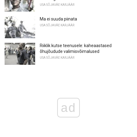
USA SÕJAVÄE KARJÄÄR
Ma ei suuda piinata
USA SÕJAVÄE KARJÄÄR
Riiklik kutse teenusele: kaheaastased
õhujõudude valimisvõimalused
USA SÕJAVÄE KARJÄÄR
ad