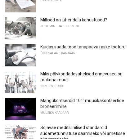
Millised on juhendaja kohustused?
JUHTIMINE JA JUHTIMINE
Kuidas saada tööd tänapäeva raske tööturul
ÕIGUSALANE KARJÄÄR
Miks põlvkondadevahelised erinevused on
töökoha müüt
INIMRESSURSID
Mängukontserdid 101: muusikakontsertide
broneerimine
MUUSIKA KARJÄÄR
Sõjaväe meditsiinilised standardid
südametunnistuse saamiseks või ametisse