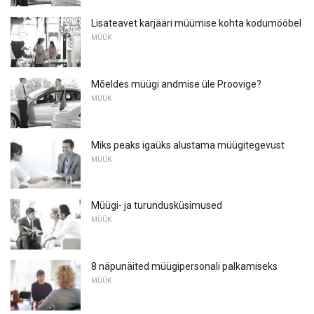
Lisateavet karjääri müümise kohta kodumööbel
MÜÜK
Mõeldes müügi andmise üle Proovige?
MÜÜK
Miks peaks igaüks alustama müügitegevust
MÜÜK
Müügi- ja turundusküsimused
MÜÜK
8 näpunäited müügipersonali palkamiseks
MÜÜK