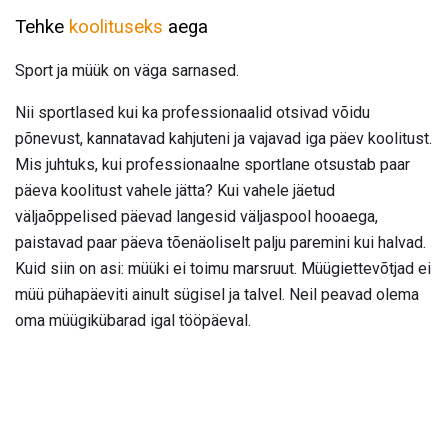
Tehke
koolituseks
aega
Sport ja müük on väga sarnased.
Nii sportlased kui ka professionaalid otsivad võidu
põnevust, kannatavad kahjuteni ja vajavad iga päev koolitust.
Mis juhtuks, kui professionaalne sportlane otsustab paar
päeva koolitust vahele jätta? Kui vahele jäetud
väljaõppelised päevad langesid väljaspool hooaega,
paistavad paar päeva tõenäoliselt palju paremini kui halvad.
Kuid siin on asi: müüki ei toimu marsruut. Müügiettevõtjad ei
müü pühapäeviti ainult sügisel ja talvel. Neil peavad olema
oma müügikübarad igal tööpäeval.