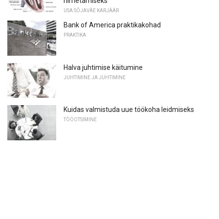
nimetamiseks
USA SÕJAVÄE KARJÄÄR
Bank of America praktikakohad
PRAKTIKA
Halva juhtimise käitumine
JUHTIMINE JA JUHTIMINE
Kuidas valmistuda uue töökoha leidmiseks
TÖÖOTSIMINE