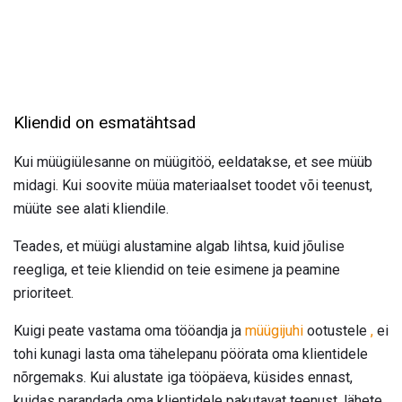
Kliendid on esmatähtsad
Kui müügiülesanne on müügitöö, eeldatakse, et see müüb
midagi. Kui soovite müüa materiaalset toodet või teenust,
müüte see alati kliendile.
Teades, et müügi alustamine algab lihtsa, kuid jõulise
reegliga, et teie kliendid on teie esimene ja peamine
prioriteet.
Kuigi peate vastama oma tööandja ja
müügijuhi
ootustele
,
ei
tohi kunagi lasta oma tähelepanu pöörata oma klientidele
nõrgemaks. Kui alustate iga tööpäeva, küsides ennast,
kuidas parandada oma klientidele pakutavat teenust, lähete