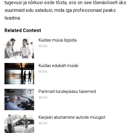
tugevusi ja nõrkusi esile tõsta, siis on see tõenäoliselt üks
suurimaid edu saladusi, mida iga professionaal peaks
teadma.
Related Content
Kuidas müüa õppida
MÜÜK
Kuidas edukalt müüki
MÜÜK
Parimad turulepääsu tasemed
MÜÜK
Karjääri alustamine autode müügist
MÜÜK