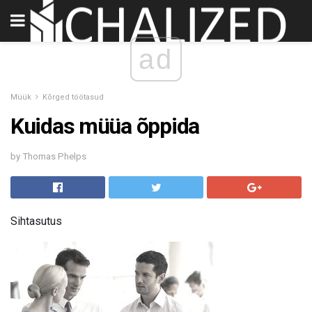
ad
Müük
Kõrged töötasud
Kuidas müüa õppida
by Thomas Phelps
Sihtasutus