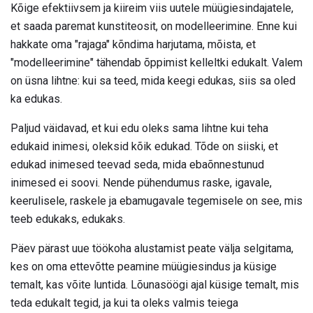
Kõige efektiivsem ja kiireim viis uutele müügiesindajatele,
et saada paremat kunstiteosit, on modelleerimine. Enne kui
hakkate oma "rajaga" kõndima harjutama, mõista, et
"modelleerimine" tähendab õppimist kelleltki edukalt. Valem
on üsna lihtne: kui sa teed, mida keegi edukas, siis sa oled
ka edukas.
Paljud väidavad, et kui edu oleks sama lihtne kui teha
edukaid inimesi, oleksid kõik edukad. Tõde on siiski, et
edukad inimesed teevad seda, mida ebaõnnestunud
inimesed ei soovi. Nende pühendumus raske, igavale,
keerulisele, raskele ja ebamugavale tegemisele on see, mis
teeb edukaks, edukaks.
Päev pärast uue töökoha alustamist peate välja selgitama,
kes on oma ettevõtte peamine müügiesindus ja küsige
temalt, kas võite luntida. Lõunasöögi ajal küsige temalt, mis
teda edukalt tegid, ja kui ta oleks valmis teiega