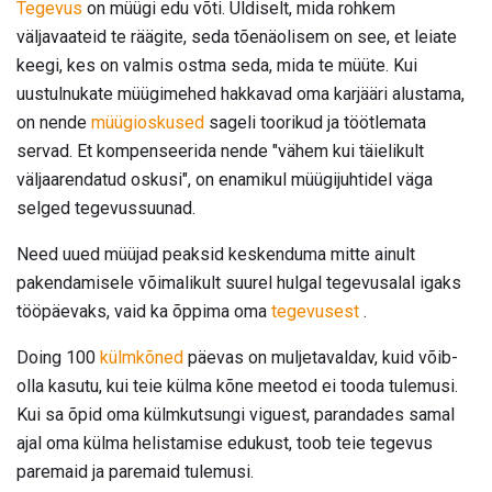
Tegevus
on müügi edu võti. Üldiselt, mida rohkem
väljavaateid te räägite, seda tõenäolisem on see, et leiate
keegi, kes on valmis ostma seda, mida te müüte. Kui
uustulnukate müügimehed hakkavad oma karjääri alustama,
on nende
müügioskused
sageli toorikud ja töötlemata
servad. Et kompenseerida nende "vähem kui täielikult
väljaarendatud oskusi", on enamikul müügijuhtidel väga
selged tegevussuunad.
Need uued müüjad peaksid keskenduma mitte ainult
pakendamisele võimalikult suurel hulgal tegevusalal igaks
tööpäevaks, vaid ka õppima oma
tegevusest
.
Doing 100
külmkõned
päevas on muljetavaldav, kuid võib-
olla kasutu, kui teie külma kõne meetod ei tooda tulemusi.
Kui sa õpid oma külmkutsungi viguest, parandades samal
ajal oma külma helistamise edukust, toob teie tegevus
paremaid ja paremaid tulemusi.