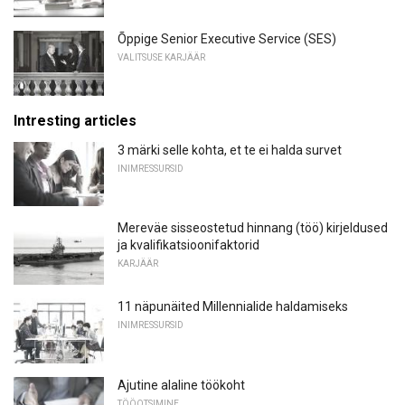
Õppige Senior Executive Service (SES)
VALITSUSE KARJÄÄR
Intresting articles
3 märki selle kohta, et te ei halda survet
INIMRESSURSID
Mereväe sisseostetud hinnang (töö) kirjeldused
ja kvalifikatsioonifaktorid
KARJÄÄR
11 näpunäited Millennialide haldamiseks
INIMRESSURSID
Ajutine alaline töökoht
TÖÖOTSIMINE