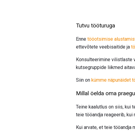
Tutvu tööturuga
Enne
tööotsimise alustamis
ettevõtete veebisaitide ja
t
Konsulteerimine vilistlaste v
kutsegruppide liikmed aitava
Siin on
kümme näpunäidet tö
Millal öelda oma praegu
Teine kaalutlus on siis, kui
teie tööandja reageerib, ku
Kui arvate, et teie tööandja