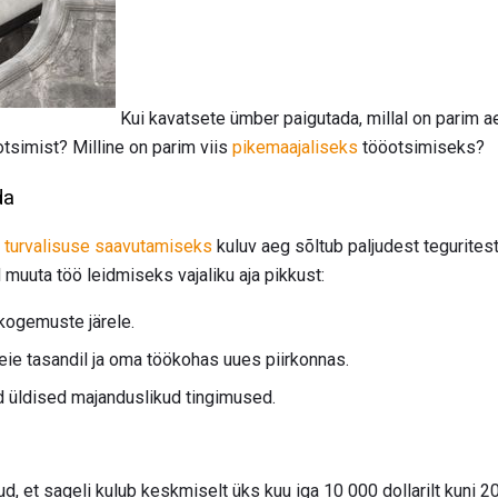
Kui kavatsete ümber paigutada, millal on parim a
tsimist? Milline on parim viis
pikemaajaliseks
tööotsimiseks?
da
s
turvalisuse saavutamiseks
kuluv aeg sõltub paljudest tegurites
muuta töö leidmiseks vajaliku aja pikkust:
kogemuste järele.
ie tasandil ja oma töökohas uues piirkonnas.
d üldised majanduslikud tingimused.
d, et sageli kulub keskmiselt üks kuu iga 10 000 dollarilt kuni 20