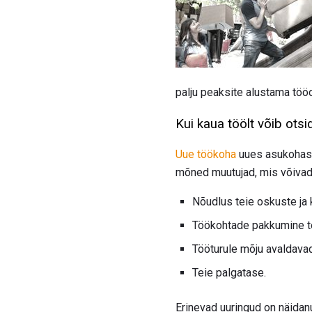
palju peaksite alustama tööo
Kui kaua töölt võib otsi
Uue töökoha
uues asukoha
mõned muutujad, mis võivad 
Nõudlus teie oskuste ja 
Töökohtade pakkumine te
Tööturule mõju avaldava
Teie palgatase.
Erinevad uuringud on näidanu