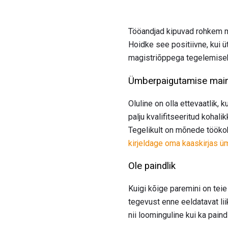
Tööandjad kipuvad rohkem mõ
Hoidke see positiivne, kui
magistriõppega tegelemiseks
Ümberpaigutamise main
Oluline on olla ettevaatlik, 
palju kvalifitseeritud kohalik
Tegelikult on mõnede töökoh
kirjeldage oma kaaskirjas 
Ole paindlik
Kuigi kõige paremini on tei
tegevust enne eeldatavat liik
nii loominguline kui ka paind