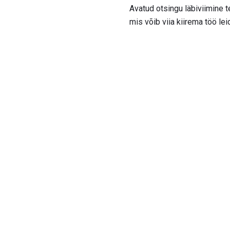
Avatud otsingu läbiviimine 
mis võib viia kiirema töö le