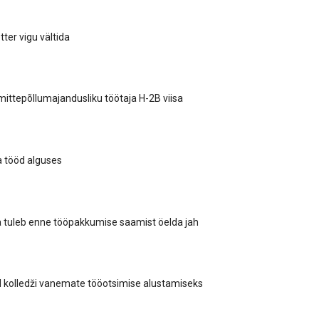
ter vigu vältida
mittepõllumajandusliku töötaja H-2B viisa
 tööd alguses
a tuleb enne tööpakkumise saamist öelda jah
 kolledži vanemate tööotsimise alustamiseks