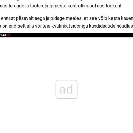
 uus turgude ja tööturutingimuste kontrollimisel uus töökoht.
e ennast piisavalt aega ja pidage meeles, et see võib kesta kaue
n endiselt alla või teie kvalifikatsiooniga kandidaatide nõudlus
ad