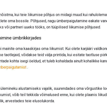
istma, kui teie liikumise põhjus on midagi muud kui rahulolemat
 ütlete oma bossile. Põhjused, nagu ümberpaigutamine eakate v
 või partneri uueks tööks, on tüüpilised liikumise põhjused.
imine ümbrikkirjades
kui mainite oma kaaskirjas oma liikumist. Kui olete karjääri valdkon
ke taotlejaid, võidakse teid välja printida, kui esitate taotluse pii
tade kohta isegi öeldud, et tuleb kohaldada ainult kohalikke kan
ümberpaigutamist
.
e ülemineku alustamiseks vajalik, suurendades oma võrgustike lo
umist, võib teil tekkida võimalused enne, kui olete plaanis liikuda
lik, arvestades teie elusolukorda.