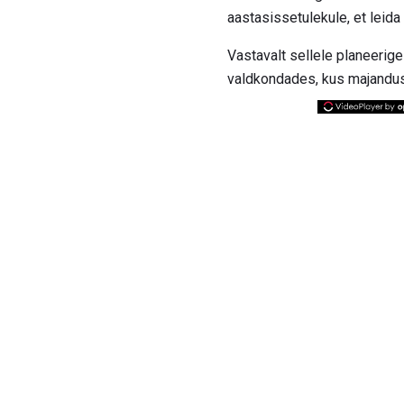
aastasissetulekule, et leida
Vastavalt sellele planeerig
valdkondades, kus majandus o