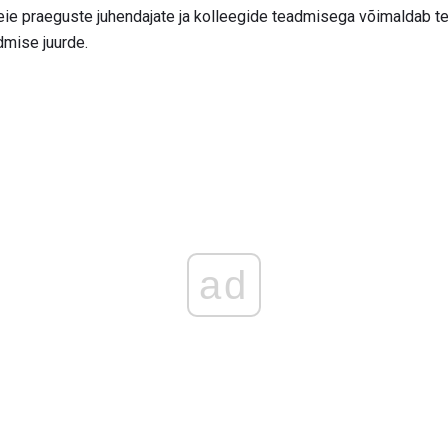
teie praeguste juhendajate ja kolleegide teadmisega võimaldab te
idmise juurde.
ad