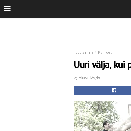
Tööotsimine
Põhitõed
Uuri välja, kui
by Alison Doyle