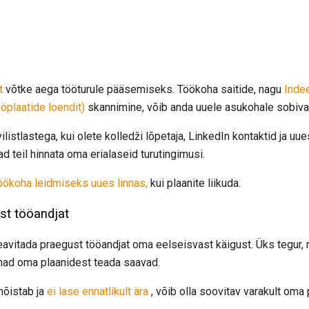
t
võtke aega tööturule pääsemiseks. Töökoha saitide, nagu
Inde
ööplaatide loendit)
skannimine, võib anda uuele asukohale sobiva
ilistlastega, kui olete kolledži lõpetaja, LinkedIn kontaktid ja u
d teil hinnata oma erialaseid turutingimusi.
ökoha leidmiseks uues linnas,
kui plaanite liikuda.
st tööandjat
 teavitada praegust tööandjat oma eelseisvast käigust. Üks tegur,
i nad oma plaanidest teada saavad.
 mõistab ja
ei lase ennatlikult ära
, võib olla soovitav varakult oma 