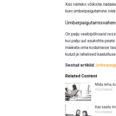
Kas näiteks võiksite nädala
kuni ümberpaigutamine olek
Ümberpaigutamisvahen
On palju veebipõhiseid ressu
kui palju uut asukohta peate
määrata oma kodumaise tasu.
kulud ja rahalised kaalutluse
Seotud artiklid:
ümberpaig
Related Content
Mida teha, kui
TÖÖOTSIMINE
Kas saate tö
TÖÖOTSIMINE