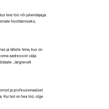
us teie töö või juhendajaga.
anemate hooldamiseks,
nas ja lähete linna, kus on
rkonna aadressist välja.
didaate. Järgnevalt
omist ja professionaalset
. Kui teil on hea töö, olge