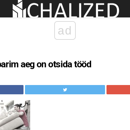
ad
 parim aeg on otsida tööd