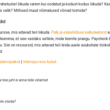
vahetustel liikuda varem kui oodatud ja kodust kodus liikuda? Ka
s valik? Millised muud võimalused võivad toimida?
did
rsse, mis aitavad teil liikuda.
Palk ja elukalliduse kalkulaatorid
ai
 teenima, et see vastaks sellele, mida teenite praegu. Paycheck ka
 Siin on ressursid, mis aitavad teil leida uuele asukohale töö
d:
utamispakid
|
Intervjuu reisi kulud
 teie juht ei anna teile viitamist
öle otsida?