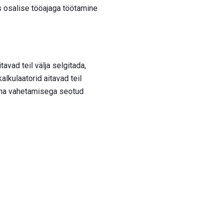
s osalise tööajaga töötamine
tavad teil välja selgitada,
lkulaatorid aitavad teil
koha vahetamisega seotud