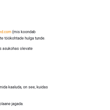
ed.com
(mis koondab
te töökohtade hulga tunde.
ues asukohas olevate
 mida kaaluda, on see, kuidas
plaane jagada.