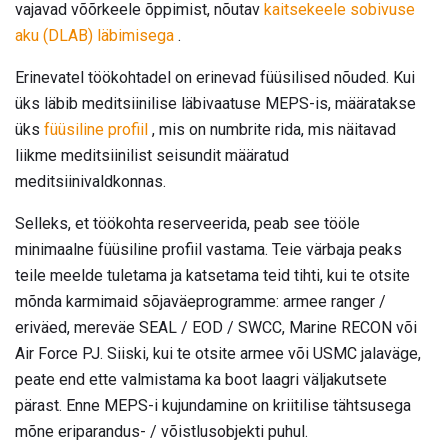
vajavad võõrkeele õppimist, nõutav
kaitsekeele sobivuse
aku (DLAB) läbimisega
.
Erinevatel töökohtadel on erinevad füüsilised nõuded. Kui
üks läbib meditsiinilise läbivaatuse MEPS-is, määratakse
üks
füüsiline profiil
, mis on numbrite rida, mis näitavad
liikme meditsiinilist seisundit määratud
meditsiinivaldkonnas.
Selleks, et töökohta reserveerida, peab see tööle
minimaalne füüsiline profiil vastama. Teie värbaja peaks
teile meelde tuletama ja katsetama teid tihti, kui te otsite
mõnda karmimaid sõjaväeprogramme: armee ranger /
eriväed, mereväe SEAL / EOD / SWCC, Marine RECON või
Air Force PJ. Siiski, kui te otsite armee või USMC jalaväge,
peate end ette valmistama ka boot laagri väljakutsete
pärast. Enne MEPS-i kujundamine on kriitilise tähtsusega
mõne eriparandus- / võistlusobjekti puhul.