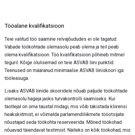
Tööalane kvalifikatsioon
Teie valitud töö saamine relvajõududes ei ole tagatud.
Vabade töökohtade olemasolu peab olema ja teil peab
olema kvalifikatsioon. Töö kvalifikatsioon põhineb mitmel
teguril. Kõige olulisemad on teie ASVAB liini punktid.
Teenused on määranud minimaalse ASVAB liiniskoori iga
tööleasuga.
Lisaks ASVAB liinide skooridele nõuab paljude töökohtade
olemasolu hageja jaoks turvakontrolli saamiseks. Kui
taotlejal on oma taustal midagi, mis võib takistada kliirensi
heakskiitmist, ei võimalda parlamendiliikmete tööotsijate
nõustajad seda töökohta reserveerida. Mõned töökohad
nõuavad täiendavat testimist. Näiteks on kõik töökohad, mis