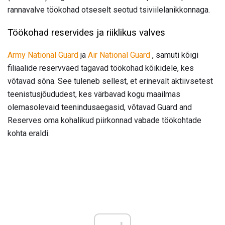
rannavalve töökohad otseselt seotud tsiviilelanikkonnaga.
Töökohad reservides ja riiklikus valves
Army National Guard
ja
Air National Guard
, samuti kõigi
filiaalide reservväed tagavad töökohad kõikidele, kes
võtavad sõna. See tuleneb sellest, et erinevalt aktiivsetest
teenistusjõududest, kes värbavad kogu maailmas
olemasolevaid teenindusaegasid, võtavad Guard and
Reserves oma kohalikud piirkonnad vabade töökohtade
kohta eraldi.