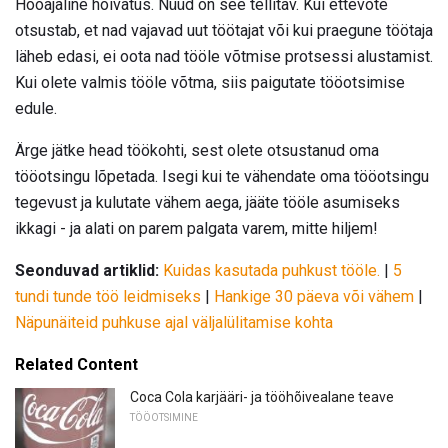
Hooajaline hõivatus. Nüüd on see tellitav. Kui ettevõte
otsustab, et nad vajavad uut töötajat või kui praegune töötaja
läheb edasi, ei oota nad tööle võtmise protsessi alustamist.
Kui olete valmis tööle võtma, siis paigutate tööotsimise
edule.
Ärge jätke head töökohti, sest olete otsustanud oma
tööotsingu lõpetada. Isegi kui te vähendate oma tööotsingu
tegevust ja kulutate vähem aega, jääte tööle asumiseks
ikkagi - ja alati on parem palgata varem, mitte hiljem!
Seonduvad artiklid:
Kuidas kasutada puhkust tööle.
|
5
tundi tunde töö leidmiseks
|
Hankige 30 päeva või vähem
|
Näpunäiteid puhkuse ajal väljalülitamise kohta
Related Content
Coca Cola karjääri- ja tööhõivealane teave
TÖÖOTSIMINE