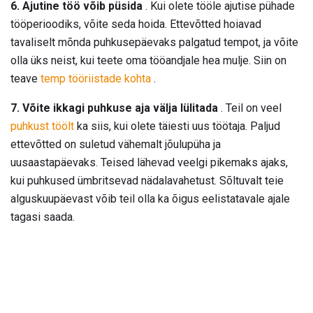
6. Ajutine töö võib püsida
. Kui olete tööle ajutise pühade
tööperioodiks, võite seda hoida. Ettevõtted hoiavad
tavaliselt mõnda puhkusepäevaks palgatud tempot, ja võite
olla üks neist, kui teete oma tööandjale hea mulje. Siin on
teave
temp tööriistade kohta
.
7. Võite ikkagi puhkuse aja välja lülitada
. Teil on veel
puhkust töölt
ka siis, kui olete täiesti uus töötaja. Paljud
ettevõtted on suletud vähemalt jõulupüha ja
uusaastapäevaks. Teised lähevad veelgi pikemaks ajaks,
kui puhkused ümbritsevad nädalavahetust. Sõltuvalt teie
alguskuupäevast võib teil olla ka õigus eelistatavale ajale
tagasi saada.