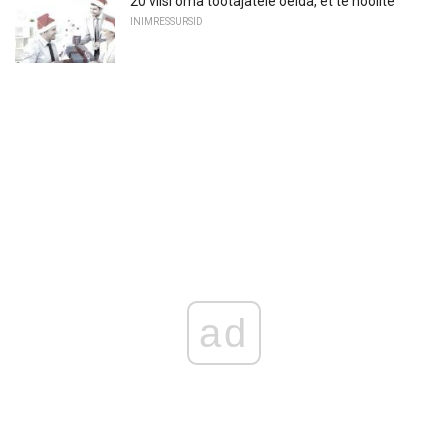
20 viisi oma töötajatele öelda, et te hoolite
INIMRESSURSID
ad