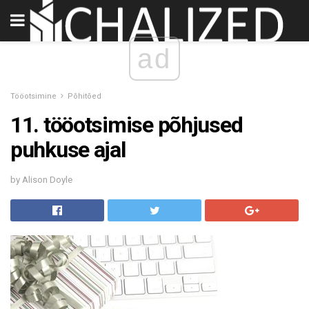
ad
Tööotsimine
Põhitõed
11. tööotsimise põhjused
puhkuse ajal
by Alison Doyle