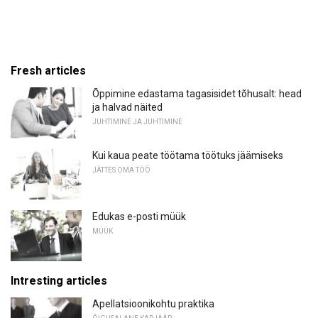
Fresh articles
Õppimine edastama tagasisidet tõhusalt: head
ja halvad näited
JUHTIMINE JA JUHTIMINE
Kui kaua peate töötama töötuks jäämiseks
JÄTTES OMA TÖÖ
Edukas e-posti müük
MÜÜK
Intresting articles
Apellatsioonikohtu praktika