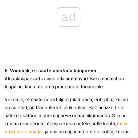
ad
8. Võimalik, et saate alustada kuupäeva
.
Alguskuupäevad võivad olla arutatavad. Kaks nädalat on
tüüpiline, kui teate oma praegusele tööandjale.
Võimalik, et saate seda hiljem pikendada, eriti juhul, kui äri
on suletud, on tänupüha või jõulupühad. See annaks teile
natuke lisatööd alguskuupäeva edasi liikumiseks. Siin on,
kuidas reageerida intervjuu küsimustele selle kohta,
millal
saab tööle asuda
, ja siin on näpunäited selle kohta, kuidas