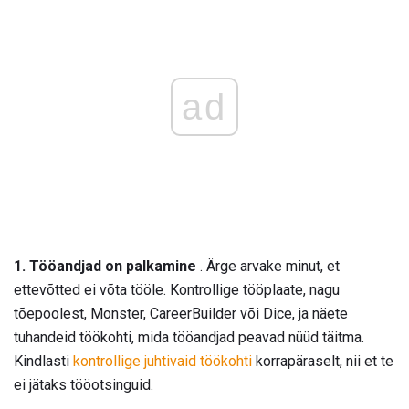
ad
1. Tööandjad on palkamine
. Ärge arvake minut, et
ettevõtted ei võta tööle. Kontrollige tööplaate, nagu
tõepoolest, Monster, CareerBuilder või Dice, ja näete
tuhandeid töökohti, mida tööandjad peavad nüüd täitma.
Kindlasti
kontrollige juhtivaid töökohti
korrapäraselt, nii et te
ei jätaks tööotsinguid.