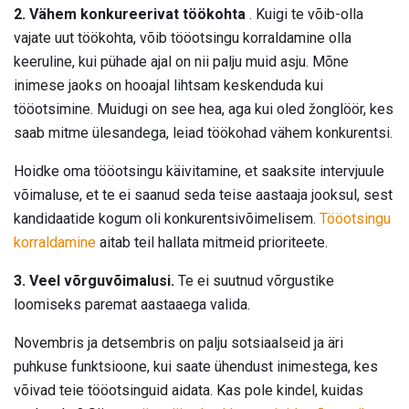
2. Vähem konkureerivat töökohta
. Kuigi te võib-olla
vajate uut töökohta, võib tööotsingu korraldamine olla
keeruline, kui pühade ajal on nii palju muid asju. Mõne
inimese jaoks on hooajal lihtsam keskenduda kui
tööotsimine. Muidugi on see hea, aga kui oled žonglöör, kes
saab mitme ülesandega, leiad töökohad vähem konkurentsi.
Hoidke oma tööotsingu käivitamine, et saaksite intervjuule
võimaluse, et te ei saanud seda teise aastaaja jooksul, sest
kandidaatide kogum oli konkurentsivõimelisem.
Tööotsingu
korraldamine
aitab teil hallata mitmeid prioriteete.
3. Veel võrguvõimalusi.
Te ei suutnud võrgustike
loomiseks paremat aastaaega valida.
Novembris ja detsembris on palju sotsiaalseid ja äri
puhkuse funktsioone, kui saate ühendust inimestega, kes
võivad teie tööotsinguid aidata. Kas pole kindel, kuidas