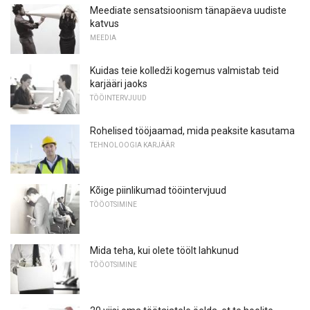
Meediate sensatsioonism tänapäeva uudiste
katvus
MEEDIA
Kuidas teie kolledži kogemus valmistab teid
karjääri jaoks
TÖÖINTERVJUUD
Rohelised tööjaamad, mida peaksite kasutama
TEHNOLOOGIA KARJÄÄR
Kõige piinlikumad tööintervjuud
TÖÖOTSIMINE
Mida teha, kui olete töölt lahkunud
TÖÖOTSIMINE