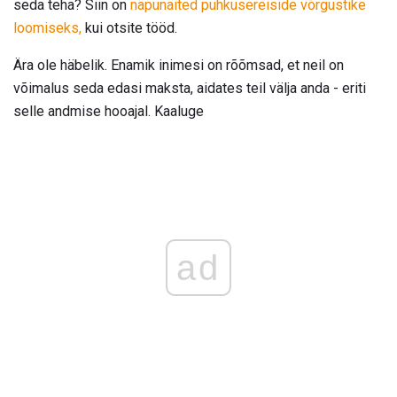
seda teha? Siin on
näpunäited puhkusereiside võrgustike
loomiseks,
kui otsite tööd.
Ära ole häbelik. Enamik inimesi on rõõmsad, et neil on
võimalus seda edasi maksta, aidates teil välja anda - eriti
selle andmise hooajal. Kaaluge
ad