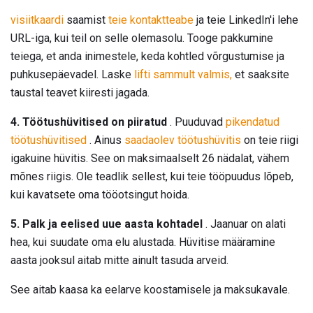
visiitkaardi
saamist
teie kontaktteabe
ja teie LinkedIn'i lehe
URL-iga, kui teil on selle olemasolu. Tooge pakkumine
teiega, et anda inimestele, keda kohtled võrgustumise ja
puhkusepäevadel. Laske
lifti sammult valmis,
et saaksite
taustal teavet kiiresti jagada.
4. Töötushüvitised on piiratud
. Puuduvad
pikendatud
töötushüvitised
. Ainus
saadaolev töötushüvitis
on teie riigi
igakuine hüvitis. See on maksimaalselt 26 nädalat, vähem
mõnes riigis. Ole teadlik sellest, kui teie tööpuudus lõpeb,
kui kavatsete oma tööotsingut hoida.
5. Palk ja eelised uue aasta kohtadel
. Jaanuar on alati
hea, kui suudate oma elu alustada. Hüvitise määramine
aasta jooksul aitab mitte ainult tasuda arveid.
See aitab kaasa ka eelarve koostamisele ja maksukavale.