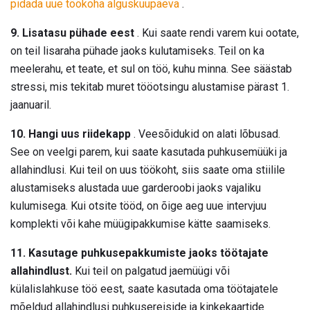
pidada uue töökoha alguskuupäeva
.
9. Lisatasu pühade eest
. Kui saate rendi varem kui ootate,
on teil lisaraha pühade jaoks kulutamiseks. Teil on ka
meelerahu, et teate, et sul on töö, kuhu minna. See säästab
stressi, mis tekitab muret tööotsingu alustamise pärast 1.
jaanuaril.
10. Hangi uus riidekapp
. Veesõidukid on alati lõbusad.
See on veelgi parem, kui saate kasutada puhkusemüüki ja
allahindlusi. Kui teil on uus töökoht, siis saate oma stiilile
alustamiseks alustada uue garderoobi jaoks vajaliku
kulumisega. Kui otsite tööd, on õige aeg uue intervjuu
komplekti või kahe müügipakkumise kätte saamiseks.
11. Kasutage puhkusepakkumiste jaoks töötajate
allahindlust.
Kui teil on palgatud jaemüügi või
külalislahkuse töö eest, saate kasutada oma töötajatele
mõeldud allahindlusi puhkusereiside ja kinkekaartide