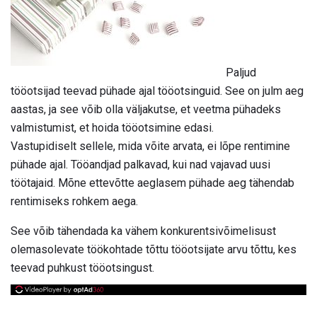
Paljud
tööotsijad teevad pühade ajal tööotsinguid. See on julm aeg
aastas, ja see võib olla väljakutse, et veetma pühadeks
valmistumist, et hoida tööotsimine edasi.
Vastupidiselt sellele, mida võite arvata, ei lõpe rentimine
pühade ajal. Tööandjad palkavad, kui nad vajavad uusi
töötajaid. Mõne ettevõtte aeglasem pühade aeg tähendab
rentimiseks rohkem aega.
See võib tähendada ka vähem konkurentsivõimelisust
olemasolevate töökohtade tõttu tööotsijate arvu tõttu, kes
teevad puhkust tööotsingust.