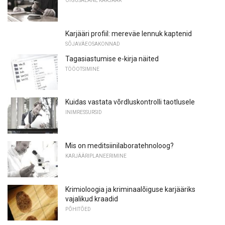
ÕIGUSALANE KARJÄÄR
Karjääri profiil: mereväe lennuk kaptenid
SÕJAVÄEOSAKONNAD
Tagasiastumise e-kirja näited
TÖÖOTSIMINE
Kuidas vastata võrdluskontrolli taotlusele
INIMRESSURSID
Mis on meditsiinilaboratehnoloog?
KARJÄÄRIPLANEERIMINE
Krimioloogia ja kriminaalõiguse karjääriks
vajalikud kraadid
PÕHITÕED