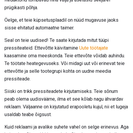
prügikasti põhja.
Öelge, et teie küpsetusplaadil on nüüd mugavuse jaoks
sisse ehitatud automaatne taimer.
Seal on teie uudised! Te saate kirjutada mitut tüüpi
pressiteateid. Ettevõtte käivitamine
Uute töötajate
kaasamine oma meeskonda. Teie ettevõte võidab auhindu.
Te töötate heategevuseks. Või midagi uut või erinevat teie
ettevõtte ja selle tootegrupi kohta on uudne meedia
pressiteade.
Siiski on trikk pressiteadete kirjutamiseks. Teie sõnum
peab olema uudisväärne, ilma et see kõlab nagu ähvardav
reklaam. Väljaanne on kirjutatud erapooletu kujul, nii et lugeja
usaldab teabe õigsust.
Kuid reklaami ja avalike suhete vahel on selge erinevus. Aga