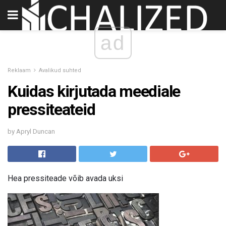
ad
Reklaam
Avalikud suhted
Kuidas kirjutada meediale
pressiteateid
by Apryl Duncan
Hea pressiteade võib avada uksi