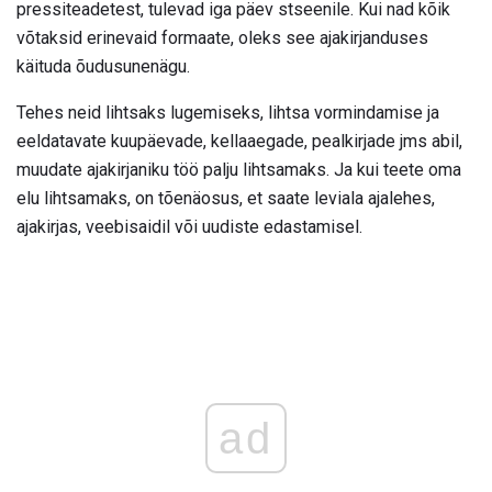
pressiteadetest, tulevad iga päev stseenile. Kui nad kõik
võtaksid erinevaid formaate, oleks see ajakirjanduses
käituda õudusunenägu.
Tehes neid lihtsaks lugemiseks, lihtsa vormindamise ja
eeldatavate kuupäevade, kellaaegade, pealkirjade jms abil,
muudate ajakirjaniku töö palju lihtsamaks. Ja kui teete oma
elu lihtsamaks, on tõenäosus, et saate leviala ajalehes,
ajakirjas, veebisaidil või uudiste edastamisel.
ad