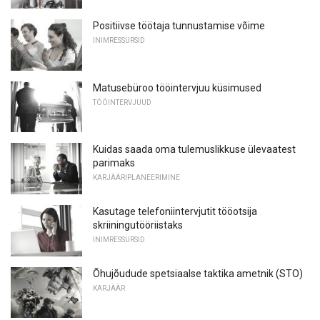
Positiivse töötaja tunnustamise võime
INIMRESSURSID
Matusebüroo tööintervjuu küsimused
TÖÖINTERVJUUD
Kuidas saada oma tulemuslikkuse ülevaatest
parimaks
KARJÄÄRIPLANEERIMINE
Kasutage telefoniintervjutit tööotsija
skriiningutööriistaks
INIMRESSURSID
Õhujõudude spetsiaalse taktika ametnik (STO)
KARJÄÄR