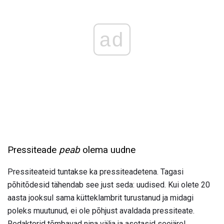
ad
Pressiteade
peab
olema uudne
Pressiteateid tuntakse ka pressiteadetena. Tagasi
põhitõdesid tähendab see just seda: uudised. Kui olete 20
aasta jooksul sama kütteklambrit turustanud ja midagi
poleks muutunud, ei ole põhjust avaldada pressiteate.
Redaktorid tõmbavad nina välja ja asetasid seejärel