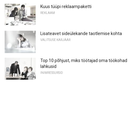
Kuus tüüpi reklaampaketti
REKLAAM
Lisateavet sideülekande taotlemise kohta
VALITSUSE KARJÄÄR
Top 10 põhjust, miks töötajad oma töökohad
lahkusid
INIMRESSURSID