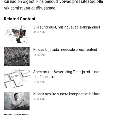
kui nad on õigesti kirja pandud, võivad pressiteated olla
reklaamist veelgi tõhusamad.
Related Content
Viis sündmust, mis nõuavad ajakirjandust
REKLAAM
Kuidas kirjutada meediale pressiteateid
REKLAAM
Spectacular Advertising Flops ja miks nad
ebaõnnestus
REKLAAM
Kuidas avalike suhete kampaaniat hallata
REKLAAM