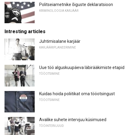
Politseiametnike õiguste deklaratsioon
KRIMINOLOOGIA KARJÄÄR
Intresting articles
Juhtimisalane karjäär
KARJÄÄRIPLANEERIMINE
Uue töö alguskuupäeva läbirääkimiste etapid
TÖÖOTSIMINE
Kuidas hoida poliitikat oma tööotsingust
TÖÖOTSIMINE
Avalike suhete intervjuu küsimused
TÖÖINTERVJUUD