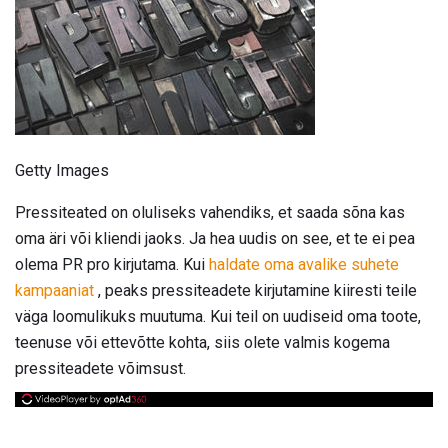
Getty Images
Pressiteated on oluliseks vahendiks, et saada sõna kas
oma äri või kliendi jaoks. Ja hea uudis on see, et te ei pea
olema PR pro kirjutama. Kui
haldate oma avalike suhete
kampaaniat
, peaks pressiteadete kirjutamine kiiresti teile
väga loomulikuks muutuma. Kui teil on uudiseid oma toote,
teenuse või ettevõtte kohta, siis olete valmis kogema
pressiteadete võimsust.