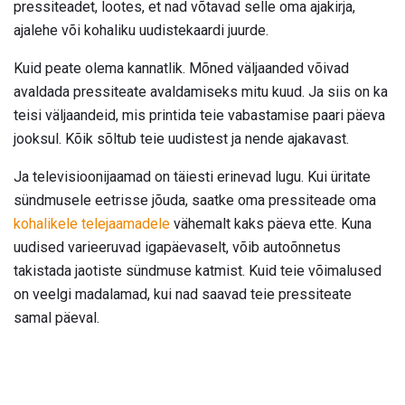
pressiteadet, lootes, et nad võtavad selle oma ajakirja,
ajalehe või kohaliku uudistekaardi juurde.
Kuid peate olema kannatlik. Mõned väljaanded võivad
avaldada pressiteate avaldamiseks mitu kuud. Ja siis on ka
teisi väljaandeid, mis printida teie vabastamise paari päeva
jooksul. Kõik sõltub teie uudistest ja nende ajakavast.
Ja televisioonijaamad on täiesti erinevad lugu. Kui üritate
sündmusele eetrisse jõuda, saatke oma pressiteade oma
kohalikele telejaamadele
vähemalt kaks päeva ette. Kuna
uudised varieeruvad igapäevaselt, võib autoõnnetus
takistada jaotiste sündmuse katmist. Kuid teie võimalused
on veelgi madalamad, kui nad saavad teie pressiteate
samal päeval.