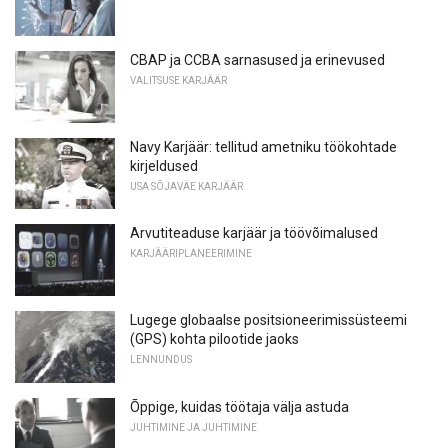
CBAP ja CCBA sarnasused ja erinevused
VALITSUSE KARJÄÄR
Navy Karjäär: tellitud ametniku töökohtade
kirjeldused
USA SÕJAVÄE KARJÄÄR
Arvutiteaduse karjäär ja töövõimalused
KARJÄÄRIPLANEERIMINE
Lugege globaalse positsioneerimissüsteemi
(GPS) kohta pilootide jaoks
LENNUNDUS
Õppige, kuidas töötaja välja astuda
JUHTIMINE JA JUHTIMINE