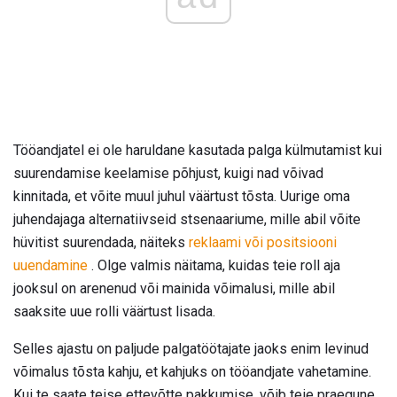
Tööandjatel ei ole haruldane kasutada palga külmutamist kui
suurendamise keelamise põhjust, kuigi nad võivad
kinnitada, et võite muul juhul väärtust tõsta. Uurige oma
juhendajaga alternatiivseid stsenaariume, mille abil võite
hüvitist suurendada, näiteks
reklaami või positsiooni
uuendamine
. Olge valmis näitama, kuidas teie roll aja
jooksul on arenenud või mainida võimalusi, mille abil
saaksite uue rolli väärtust lisada.
Selles ajastu on paljude palgatöötajate jaoks enim levinud
võimalus tõsta kahju, et kahjuks on tööandjate vahetamine.
Kui te saate teise ettevõtte pakkumise, võib teie praegune