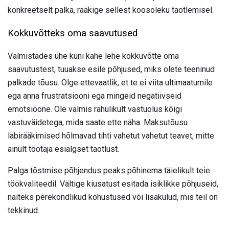
konkreetselt palka, rääkige sellest koosoleku taotlemisel.
Kokkuvõtteks oma saavutused
Valmistades ühe kuni kahe lehe kokkuvõtte oma
saavutustest, tuuakse esile põhjused, miks olete teeninud
palkade tõusu. Olge ettevaatlik, et te ei viita ultimaatumile
ega anna frustratsiooni ega mingeid negatiivseid
emotsioone. Ole valmis rahulikult vastuolus kõigi
vastuväidetega, mida saate ette näha. Maksutõusu
läbirääkimised hõlmavad tihti vahetut vahetut teavet, mitte
ainult töötaja esialgset taotlust.
Palga tõstmise põhjendus peaks põhinema täielikult teie
töökvaliteedil. Vältige kiusatust esitada isiklikke põhjuseid,
näiteks perekondlikud kohustused või lisakulud, mis teil on
tekkinud.