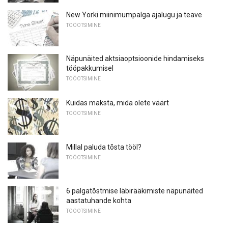
New Yorki miinimumpalga ajalugu ja teave
TÖÖOTSIMINE
Näpunäited aktsiaoptsioonide hindamiseks
tööpakkumisel
TÖÖOTSIMINE
Kuidas maksta, mida olete väärt
TÖÖOTSIMINE
Millal paluda tõsta tööl?
TÖÖOTSIMINE
6 palgatõstmise läbirääkimiste näpunäited
aastatuhande kohta
TÖÖOTSIMINE