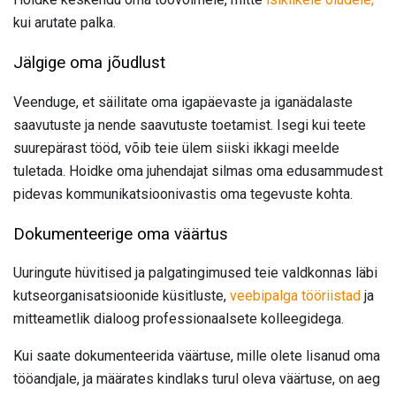
kui arutate palka.
Jälgige oma jõudlust
Veenduge, et säilitate oma igapäevaste ja iganädalaste
saavutuste ja nende saavutuste toetamist. Isegi kui teete
suurepärast tööd, võib teie ülem siiski ikkagi meelde
tuletada. Hoidke oma juhendajat silmas oma edusammudest
pidevas kommunikatsioonivastis oma tegevuste kohta.
Dokumenteerige oma väärtus
Uuringute hüvitised ja palgatingimused teie valdkonnas läbi
kutseorganisatsioonide küsitluste,
veebipalga tööriistad
ja
mitteametlik dialoog professionaalsete kolleegidega.
Kui saate dokumenteerida väärtuse, mille olete lisanud oma
tööandjale, ja määrates kindlaks turul oleva väärtuse, on aeg