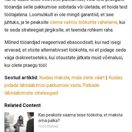
tööandja selle pakkumise sobitada või ületada, et hoida teid
töötajatena. Loomulikult ei ole mingit garantiid, et see
juhtuks, ja te peaksite
olema valmis töökohta vahetama,
kui
te seda strateegiat järgiksite, et teenida rohkem raha.
Mõned tööandjad reageerivad ebasoodsalt, kui nad isegi
arvavad, et otsite alternatiivset töökohta, nii et pidage seda
väga diskreetseteks, kui otsustate jätkata muid võimalusi,
kui olete praegu tööl.
Seotud artiklid:
Kuidas maksta, mida olete väärt
|
Kuidas
pidada läbirääkimisi pakkumise vastu
Palkade
läbirääkimiste strateegiad
Related Content
Kas peaksite saama teise töökoha, et maksta
oma palka?
TÖÖOTSIMINE