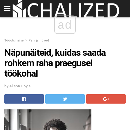
ad
Tööotsimine
Palk ja hüved
Näpunäiteid, kuidas saada
rohkem raha praegusel
töökohal
by Alison Doyle