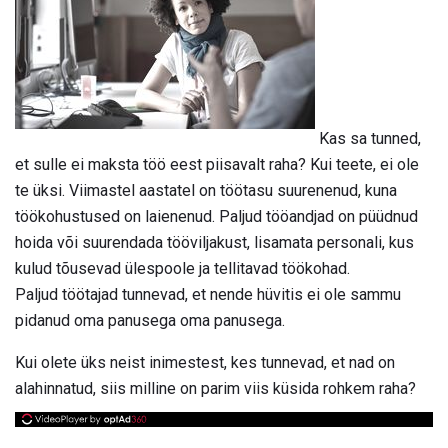
Kas sa tunned,
et sulle ei maksta töö eest piisavalt raha? Kui teete, ei ole
te üksi. Viimastel aastatel on töötasu suurenenud, kuna
töökohustused on laienenud. Paljud tööandjad on püüdnud
hoida või suurendada tööviljakust, lisamata personali, kus
kulud tõusevad ülespoole ja tellitavad töökohad.
Paljud töötajad tunnevad, et nende hüvitis ei ole sammu
pidanud oma panusega oma panusega.
Kui olete üks neist inimestest, kes tunnevad, et nad on
alahinnatud, siis milline on parim viis küsida rohkem raha?