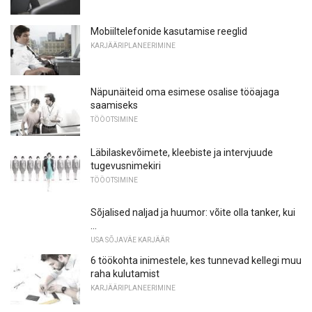
Mobiiltelefonide kasutamise reeglid
KARJÄÄRIPLANEERIMINE
Näpunäiteid oma esimese osalise tööajaga
saamiseks
TÖÖOTSIMINE
Läbilaskevõimete, kleebiste ja intervjuude
tugevusnimekiri
TÖÖOTSIMINE
Sõjalised naljad ja huumor: võite olla tanker, kui
...
USA SÕJAVÄE KARJÄÄR
6 töökohta inimestele, kes tunnevad kellegi muu
raha kulutamist
KARJÄÄRIPLANEERIMINE