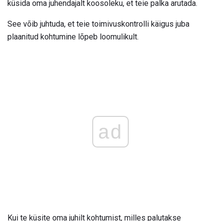
küsida oma juhendajalt koosoleku, et teie palka arutada.
See võib juhtuda, et teie toimivuskontrolli käigus juba
plaanitud kohtumine lõpeb loomulikult.
ad
Kui te küsite oma juhilt kohtumist, milles palutakse