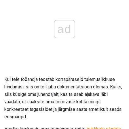
ad
Kui teie tööandja teostab korrapäraseid tulemuslikkuse
hindamisi, siis on teil juba dokumentatsioon olemas. Kui ei,
siis küsige oma juhendajalt, kas ta saab ajakava läbi
vaadata, et saaksite oma toimivuse kohta mingit
konkreetset tagasisidet ja järgmise aasta ametlikult seada
eesmärgid.
Hoidke keskendu oma töövõimele, mitte
isiklikele oludele,