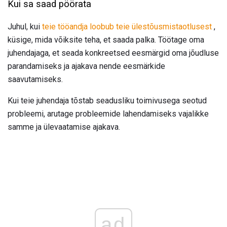
Kui sa saad pöörata
Juhul, kui
teie tööandja loobub teie ülestõusmistaotlusest
,
küsige, mida võiksite teha, et saada palka. Töötage oma
juhendajaga, et seada konkreetsed eesmärgid oma jõudluse
parandamiseks ja ajakava nende eesmärkide
saavutamiseks.
Kui teie juhendaja tõstab seadusliku toimivusega seotud
probleemi, arutage probleemide lahendamiseks vajalikke
samme ja ülevaatamise ajakava.
ad