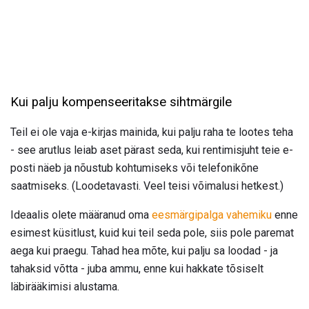
Kui palju kompenseeritakse sihtmärgile
Teil ei ole vaja e-kirjas mainida, kui palju raha te lootes teha
- see arutlus leiab aset pärast seda, kui rentimisjuht teie e-
posti näeb ja nõustub kohtumiseks või telefonikõne
saatmiseks. (Loodetavasti. Veel teisi võimalusi hetkest.)
Ideaalis olete määranud oma
eesmärgipalga vahemiku
enne
esimest küsitlust, kuid kui teil seda pole, siis pole paremat
aega kui praegu. Tahad hea mõte, kui palju sa loodad - ja
tahaksid võtta - juba ammu, enne kui hakkate tõsiselt
läbirääkimisi alustama.