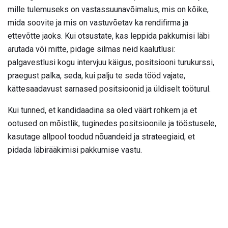
mille tulemuseks on vastassuunavõimalus, mis on kõike,
mida soovite ja mis on vastuvõetav ka rendifirma ja
ettevõtte jaoks. Kui otsustate, kas leppida pakkumisi läbi
arutada või mitte, pidage silmas neid kaalutlusi:
palgavestlusi kogu intervjuu käigus, positsiooni turukurssi,
praegust palka, seda, kui palju te seda tööd vajate,
kättesaadavust sarnased positsioonid ja üldiselt tööturul.
Kui tunned, et kandidaadina sa oled väärt rohkem ja et
ootused on mõistlik, tuginedes positsioonile ja tööstusele,
kasutage allpool toodud nõuandeid ja strateegiaid, et
pidada läbirääkimisi pakkumise vastu.