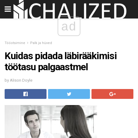
ad
Tööotsimine
Palk ja hüved
Kuidas pidada läbirääkimisi
töötasu palgaastmel
by Alison Doyle