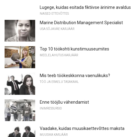
Lugege, kuidas esitada fiktiivse ärinime avaldus
NAISED ETTEVÕTTES
Marine Distribution Management Specialist
USA SÕJAVÄE KARJÄÄR
Top 10 töökohti kunstimuuseumites
MEELELAHUTUS KARJÄÄR
Mis teeb töökeskkonna vaenulikuks?
TÖÖ JA ERAELU TASAKAAL
Enne tööjõu vähendamist
INIMRESSURSID
Vaadake, kuidas muusikaettevõttes maksta
MUUSIKA KARJÄÄR