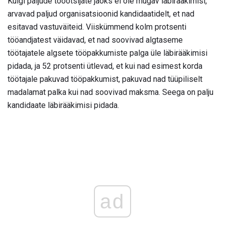
Kuigi paljude tööotsijate jaoks ei ole mugav läbirääkimisi,
arvavad paljud organisatsioonid kandidaatidelt, et nad
esitavad vastuväiteid. Viiskümmend kolm protsenti
tööandjatest väidavad, et nad soovivad algtaseme
töötajatele algsete tööpakkumiste palga üle läbirääkimisi
pidada, ja 52 protsenti ütlevad, et kui nad esimest korda
töötajale pakuvad tööpakkumist, pakuvad nad tüüpiliselt
madalamat palka kui nad soovivad maksma. Seega on palju
kandidaate läbirääkimisi pidada.
ad