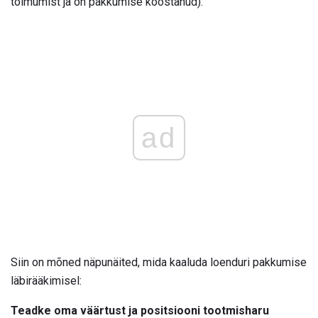
toimumist ja on pakkumise koostanud).
ad
Siin on mõned näpunäited, mida kaaluda loenduri pakkumise
läbirääkimisel:
Teadke oma väärtust ja positsiooni tootmisharu