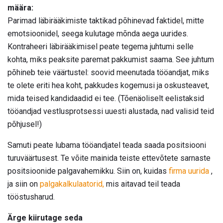
määra:
Parimad läbirääkimiste taktikad põhinevad faktidel, mitte
emotsioonidel, seega kulutage mõnda aega uurides.
Kontraheeri läbirääkimisel peate tegema juhtumi selle
kohta, miks peaksite paremat pakkumist saama. See juhtum
põhineb teie väärtustel: soovid meenutada tööandjat, miks
te olete eriti hea koht, pakkudes kogemusi ja oskusteavet,
mida teised kandidaadid ei tee. (Tõenäoliselt eelistaksid
tööandjad vestlusprotsessi uuesti alustada, nad valisid teid
põhjusel!)
Samuti peate lubama tööandjatel teada saada positsiooni
turuväärtusest. Te võite mainida teiste ettevõtete sarnaste
positsioonide palgavahemikku. Siin on, kuidas
firma uurida
,
ja siin on
palgakalkulaatorid,
mis aitavad teil teada
tööstusharud.
Ärge kiirutage seda