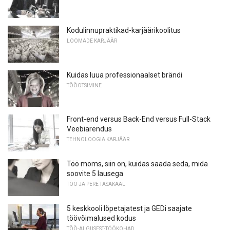
Kodulinnupraktikad-karjäärikoolitus
LOOMADE KARJÄÄR
Kuidas luua professionaalset brändi
TÖÖOTSIMINE
Front-end versus Back-End versus Full-Stack
Veebiarendus
TEHNOLOOGIA KARJÄÄR
Töö moms, siin on, kuidas saada seda, mida
soovite 5 lausega
TÖÖ JA PERE TASAKAAL
5 keskkooli lõpetajatest ja GEDi saajate
töövõimalused kodus
TÖÖ-ALGUSEST-TÖÖKOHAD