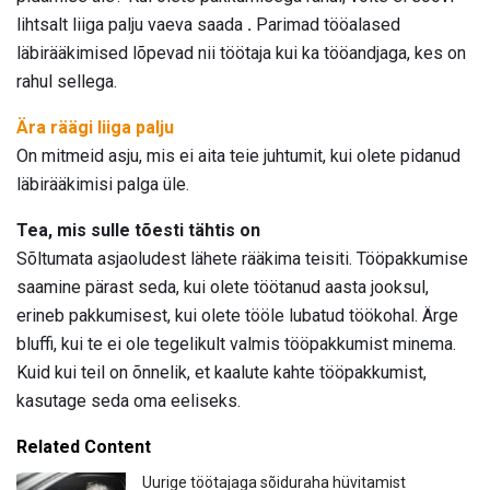
lihtsalt liiga palju vaeva saada
.
Parimad tööalased
läbirääkimised lõpevad nii töötaja kui ka tööandjaga, kes on
rahul sellega.
Ära räägi liiga palju
On mitmeid asju, mis ei aita teie juhtumit, kui olete pidanud
läbirääkimisi palga üle.
Tea, mis sulle tõesti tähtis on
Sõltumata asjaoludest lähete rääkima teisiti. Tööpakkumise
saamine pärast seda, kui olete töötanud aasta jooksul,
erineb pakkumisest, kui olete tööle lubatud töökohal. Ärge
bluffi, kui te ei ole tegelikult valmis tööpakkumist minema.
Kuid kui teil on õnnelik, et kaalute kahte tööpakkumist,
kasutage seda oma eeliseks.
Related Content
Uurige töötajaga sõiduraha hüvitamist