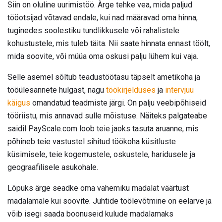
Siin on oluline uurimistöö. Ärge tehke vea, mida paljud
tööotsijad võtavad endale, kui nad määravad oma hinna,
tuginedes soolestiku tundlikkusele või rahalistele
kohustustele, mis tuleb täita. Nii saate hinnata ennast töölt,
mida soovite, või müüa oma oskusi palju lühem kui vaja.
Selle asemel sõltub teadustöötasu täpselt ametikoha ja
tööülesannete hulgast, nagu
töökirjelduses
ja
intervjuu
käigus
omandatud teadmiste järgi. On palju veebipõhiseid
tööriistu, mis annavad sulle mõistuse. Näiteks palgateabe
saidil PayScale.com loob teie jaoks tasuta aruanne, mis
põhineb teie vastustel sihitud töökoha küsitluste
küsimisele, teie kogemustele, oskustele, haridusele ja
geograafilisele asukohale.
Lõpuks ärge seadke oma vahemiku madalat väärtust
madalamale kui soovite. Juhtide töölevõtmine on eelarve ja
võib isegi saada boonuseid kulude madalamaks