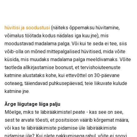
hüvitisi ja soodustusi
(näiteks õppemaksu hüvitamine,
võimalus töötada kodus nädalas iga kuu jne), mis
moodustavad madalama palga. Või kui te seda ei tee, siis
võib-olla on mõned mittepalgalised hüvitised, mida võite
küsida, mis muudaks madalama palga meeldivamaks. Võite
taotleda allkirjastamise boonust, et tervishoiuteenuste
katmine alustataks kohe, kui ettevõttel on 30-päevane
ooteaeg, täiendavad puhkusepäevad, teie liikuvate kulude
katmine jne.
Ärge liigutage liiga palju
Mõelge, miks te läbirääkimistel peate - kas see on see,
sest te arvate tõesti, et positsioon väärib kõrgemat määra,
või kas te läbirääkimiste pidamise üle läbirääkimiste
pidamise üle? Kui olete pakkumisega rahul, võite ei soovi