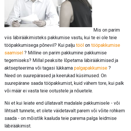
Mis on parim
viis läbirääkimisteks pakkumise vastu, kui te ei ole teie
tööpakkumisega põnevil? Kui palju
tööl
on
tööpakkumise
saamisel
? Milline on parim pakkumine pakkumise
tegemiseks? Millal peaksite lõpetama läbirääkimised ja
aktsepteerima või tagasi lükkama
palgapakkumise
?
Need on suurepärased ja keerukad küsimused. On
suurepärane saada tööpakkumist, kuid vähem tore, kui palk
või määr ei vasta teie ootustele ja nõuetele.
Nii et kui leiate end üllatavalt madalale pakkumisele - või
lihtsalt tunnete, et olete väidetavalt parem või võite rohkem
saada - on mõistlik kaaluda teie parema palga leidmise
läbirääkimist.