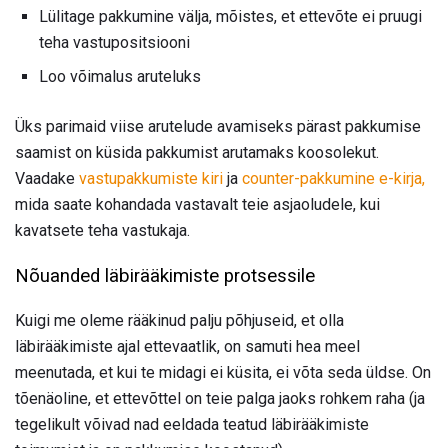
Lülitage pakkumine välja, mõistes, et ettevõte ei pruugi
teha vastupositsiooni
Loo võimalus aruteluks
Üks parimaid viise arutelude avamiseks pärast pakkumise
saamist on küsida pakkumist arutamaks koosolekut.
Vaadake
vastupakkumiste kiri
ja
counter-pakkumine e-kirja,
mida saate kohandada vastavalt teie asjaoludele, kui
kavatsete teha vastukaja.
Nõuanded läbirääkimiste protsessile
Kuigi me oleme rääkinud palju põhjuseid, et olla
läbirääkimiste ajal ettevaatlik, on samuti hea meel
meenutada, et kui te midagi ei küsita, ei võta seda üldse. On
tõenäoline, et ettevõttel on teie palga jaoks rohkem raha (ja
tegelikult võivad nad eeldada teatud läbirääkimiste