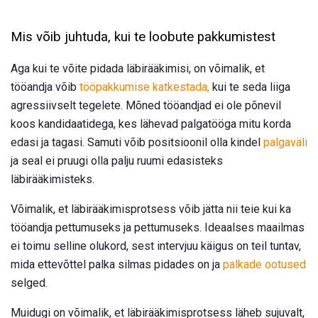
Mis võib juhtuda, kui te loobute pakkumistest
Aga kui te võite pidada läbirääkimisi, on võimalik, et
tööandja võib
tööpakkumise katkestada,
kui te seda liiga
agressiivselt tegelete. Mõned tööandjad ei ole põnevil
koos kandidaatidega, kes lähevad palgatööga mitu korda
edasi ja tagasi. Samuti võib positsioonil olla kindel
palgaväli
ja seal ei pruugi olla palju ruumi edasisteks
läbirääkimisteks.
Võimalik, et läbirääkimisprotsess võib jätta nii teie kui ka
tööandja pettumuseks ja pettumuseks. Ideaalses maailmas
ei toimu selline olukord, sest intervjuu käigus on teil tuntav,
mida ettevõttel palka silmas pidades on ja
palkade ootused
selged.
Muidugi on võimalik, et läbirääkimisprotsess läheb sujuvalt,