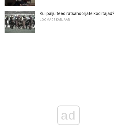
Kui palju teed ratsahoorjate koolitajad?
LOOMADE KARJÄÄR
ad