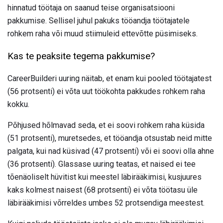
hinnatud töötaja on saanud teise organisatsiooni
pakkumise. Sellisel juhul pakuks tööandja töötajatele
rohkem raha või muud stiimuleid ettevõtte püsimiseks.
Kas te peaksite tegema pakkumise?
CareerBuilderi uuring näitab, et enam kui pooled töötajatest
(56 protsenti) ei võta uut töökohta pakkudes rohkem raha
kokku.
Põhjused hõlmavad seda, et ei soovi rohkem raha küsida
(51 protsenti), muretsedes, et tööandja otsustab neid mitte
palgata, kui nad küsivad (47 protsenti) või ei soovi olla ahne
(36 protsenti). Glassase uuring teatas, et naised ei tee
tõenäoliselt hüvitist kui meestel läbirääkimisi, kusjuures
kaks kolmest naisest (68 protsenti) ei võta töötasu üle
läbirääkimisi võrreldes umbes 52 protsendiga meestest.