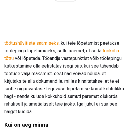
töötushüvitiste saamiseks,
kui teie lõpetamist peetakse
töölepingu lõpetamiseks, selle asemel, et seda
töökoha
tõttu
või lõpetada. Tööandja vaatepunktist võib töölepingu
katkestamine olla eelistatav isegi siis, kui see tähendab
töötuse välja maksmist, sest nad võivad nõuda, et
kirjutaksite alla dokumendile, milles kinnitatakse, et te ei
taotle õigusvastase tegevuse lõpetamise korral kohtulikku
hagi - nende kulude kokkuhoid samuti paremat olukorda
rahaliselt ja ametialaselt teie jaoks. Igal juhul ei saa see
haiget küsida.
Kui on aeg minna