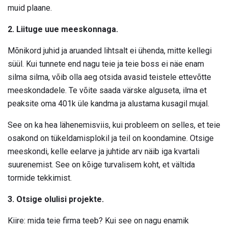
muid plaane.
2. Liituge uue meeskonnaga.
Mõnikord juhid ja aruanded lihtsalt ei ühenda, mitte kellegi
süül. Kui tunnete end nagu teie ja teie boss ei näe enam
silma silma, võib olla aeg otsida avasid teistele ettevõtte
meeskondadele. Te võite saada värske alguseta, ilma et
peaksite oma 401k üle kandma ja alustama kusagil mujal.
See on ka hea lähenemisviis, kui probleem on selles, et teie
osakond on tükeldamisplokil ja teil on koondamine. Otsige
meeskondi, kelle eelarve ja juhtide arv näib iga kvartali
suurenemist. See on kõige turvalisem koht, et vältida
tormide tekkimist.
3. Otsige olulisi projekte.
Kiire: mida teie firma teeb? Kui see on nagu enamik