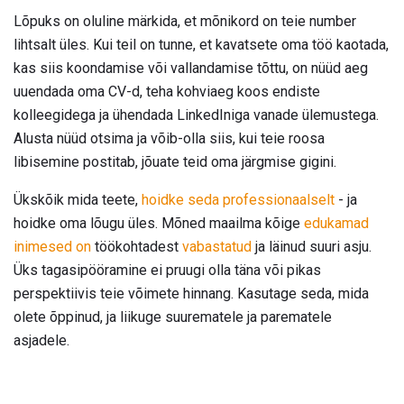
Lõpuks on oluline märkida, et mõnikord on teie number
lihtsalt üles. Kui teil on tunne, et kavatsete oma töö kaotada,
kas siis koondamise või vallandamise tõttu, on nüüd aeg
uuendada oma CV-d, teha kohviaeg koos endiste
kolleegidega ja ühendada LinkedIniga vanade ülemustega.
Alusta nüüd otsima ja võib-olla siis, kui teie roosa
libisemine postitab, jõuate teid oma järgmise gigini.
Ükskõik mida teete,
hoidke seda professionaalselt
- ja
hoidke oma lõugu üles. Mõned maailma kõige
edukamad
inimesed on
töökohtadest
vabastatud
ja läinud suuri asju.
Üks tagasipööramine ei pruugi olla täna või pikas
perspektiivis teie võimete hinnang. Kasutage seda, mida
olete õppinud, ja liikuge suurematele ja parematele
asjadele.