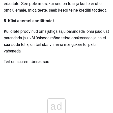
edastate. See pole imes, kui see on tõsi, ja kui te ei ütle
oma ülemale, mida teete, saab keegi teine ​​krediiti taotleda.
5. Küsi asemel asetäitmist.
Kui olete proovinud oma juhiga asju parandada, oma jõudlust
parandada ja / või ühineda mõne teise osakonnaga ja sa ei
saa seda teha, on teil üks viimane mängukaarte: palu
vabaneda.
Teil on suurem tõenäosus
ad