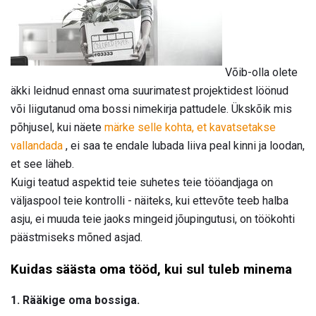
Võib-olla olete
äkki leidnud ennast oma suurimatest projektidest löönud
või liigutanud oma bossi nimekirja pattudele. Ükskõik mis
põhjusel, kui näete
märke selle kohta, et kavatsetakse
vallandada
, ei saa te endale lubada liiva peal kinni ja loodan,
et see läheb.
Kuigi teatud aspektid teie suhetes teie tööandjaga on
väljaspool teie kontrolli - näiteks, kui ettevõte teeb halba
asju, ei muuda teie jaoks mingeid jõupingutusi, on töökohti
päästmiseks mõned asjad.
Kuidas säästa oma tööd, kui sul tuleb minema
1. Rääkige oma bossiga.