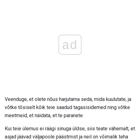
ad
Veenduge, et olete nõus harjutama seda, mida kuulutate, ja
võtke tõsiselt kõik teie saadud tagasisidemed ning võtke
meetmeid, et näidata, et te paranete.
Kui teie ülemus ei räägi sinuga üldse, siis teate vähemalt, et
asjad jäävad väljapoole päästmist ja neil on võimalik teha