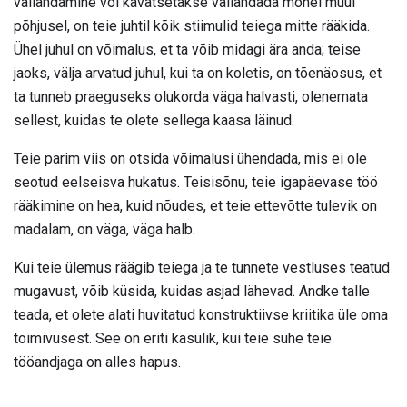
vallandamine või kavatsetakse vallandada mõnel muul
põhjusel, on teie juhtil kõik stiimulid teiega mitte rääkida.
Ühel juhul on võimalus, et ta võib midagi ära anda; teise
jaoks, välja arvatud juhul, kui ta on koletis, on tõenäosus, et
ta tunneb praeguseks olukorda väga halvasti, olenemata
sellest, kuidas te olete sellega kaasa läinud.
Teie parim viis on otsida võimalusi ühendada, mis ei ole
seotud eelseisva hukatus. Teisisõnu, teie igapäevase töö
rääkimine on hea, kuid nõudes, et teie ettevõtte tulevik on
madalam, on väga, väga halb.
Kui teie ülemus räägib teiega ja te tunnete vestluses teatud
mugavust, võib küsida, kuidas asjad lähevad. Andke talle
teada, et olete alati huvitatud konstruktiivse kriitika üle oma
toimivusest. See on eriti kasulik, kui teie suhe teie
tööandjaga on alles hapus.