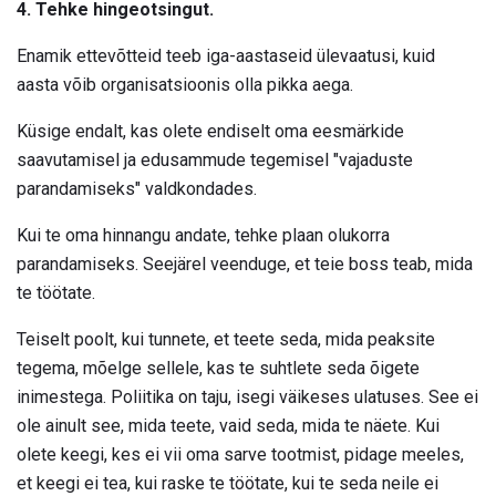
4. Tehke hingeotsingut.
Enamik ettevõtteid teeb iga-aastaseid ülevaatusi, kuid
aasta võib organisatsioonis olla pikka aega.
Küsige endalt, kas olete endiselt oma eesmärkide
saavutamisel ja edusammude tegemisel "vajaduste
parandamiseks" valdkondades.
Kui te oma hinnangu andate, tehke plaan olukorra
parandamiseks. Seejärel veenduge, et teie boss teab, mida
te töötate.
Teiselt poolt, kui tunnete, et teete seda, mida peaksite
tegema, mõelge sellele, kas te suhtlete seda õigete
inimestega. Poliitika on taju, isegi väikeses ulatuses. See ei
ole ainult see, mida teete, vaid seda, mida te näete. Kui
olete keegi, kes ei vii oma sarve tootmist, pidage meeles,
et keegi ei tea, kui raske te töötate, kui te seda neile ei