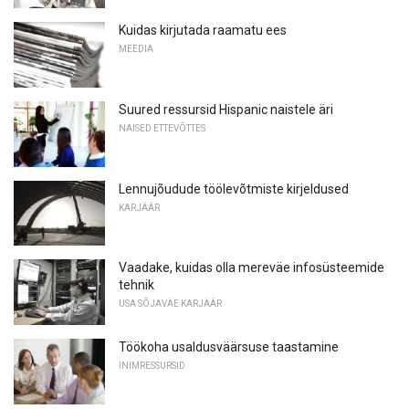
Kuidas kirjutada raamatu ees
MEEDIA
Suured ressursid Hispanic naistele äri
NAISED ETTEVÕTTES
Lennujõudude töölevõtmiste kirjeldused
KARJÄÄR
Vaadake, kuidas olla mereväe infosüsteemide
tehnik
USA SÕJAVÄE KARJÄÄR
Töökoha usaldusväärsuse taastamine
INIMRESSURSID