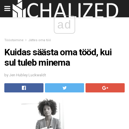
ad
Tööotsimine
Jättes oma töö
Kuidas säästa oma tööd, kui
sul tuleb minema
by Jen Hubley Luckwaldt