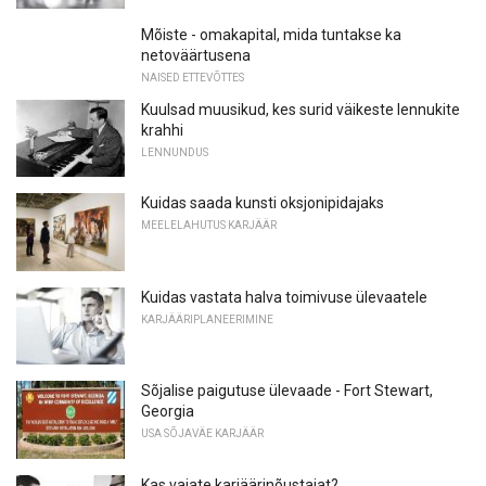
Mõiste - omakapital, mida tuntakse ka
netoväärtusena
NAISED ETTEVÕTTES
Kuulsad muusikud, kes surid väikeste lennukite
krahhi
LENNUNDUS
Kuidas saada kunsti oksjonipidajaks
MEELELAHUTUS KARJÄÄR
Kuidas vastata halva toimivuse ülevaatele
KARJÄÄRIPLANEERIMINE
Sõjalise paigutuse ülevaade - Fort Stewart,
Georgia
USA SÕJAVÄE KARJÄÄR
Kas vajate karjäärinõustajat?