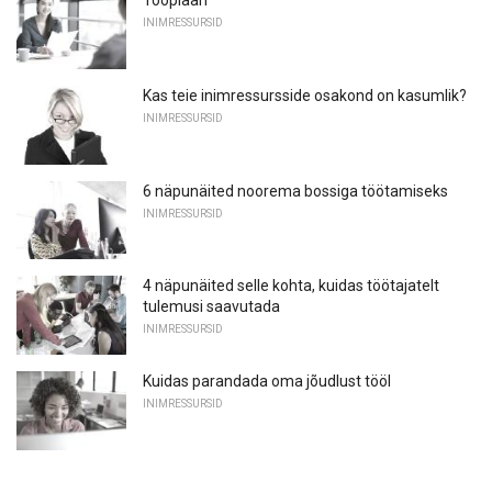
Tööplaan
INIMRESSURSID
Kas teie inimressursside osakond on kasumlik?
INIMRESSURSID
6 näpunäited noorema bossiga töötamiseks
INIMRESSURSID
4 näpunäited selle kohta, kuidas töötajatelt
tulemusi saavutada
INIMRESSURSID
Kuidas parandada oma jõudlust tööl
INIMRESSURSID