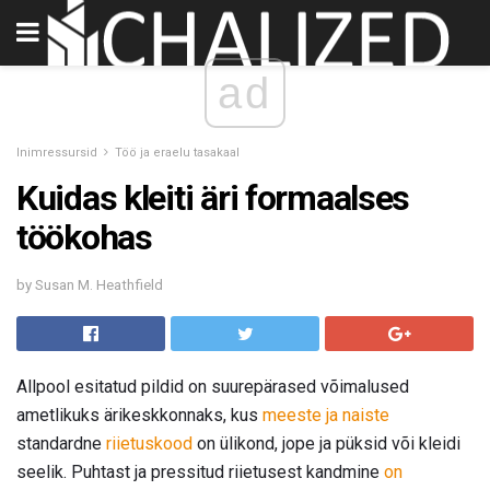
ad
Inimressursid
Töö ja eraelu tasakaal
Kuidas kleiti äri formaalses
töökohas
by Susan M. Heathfield
Allpool esitatud pildid on suurepärased võimalused
ametlikuks ärikeskkonnaks, kus
meeste ja naiste
standardne
riietuskood
on ülikond, jope ja püksid või kleidi
seelik. Puhtast ja pressitud riietusest kandmine
on