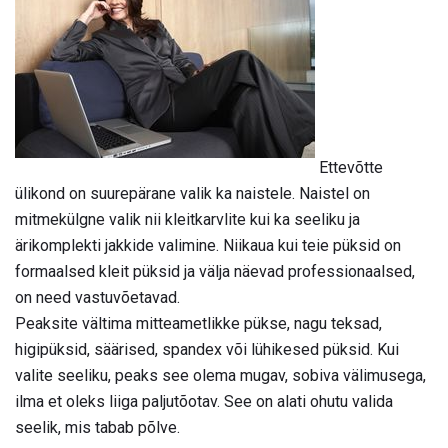
Ettevõtte
ülikond on suurepärane valik ka naistele. Naistel on
mitmekülgne valik nii kleitkarvlite kui ka seeliku ja
ärikomplekti jakkide valimine. Niikaua kui teie püksid on
formaalsed kleit püksid ja välja näevad professionaalsed,
on need vastuvõetavad.
Peaksite vältima mitteametlikke pükse, nagu teksad,
higipüksid, säärised, spandex või lühikesed püksid. Kui
valite seeliku, peaks see olema mugav, sobiva välimusega,
ilma et oleks liiga paljutõotav. See on alati ohutu valida
seelik, mis tabab põlve.