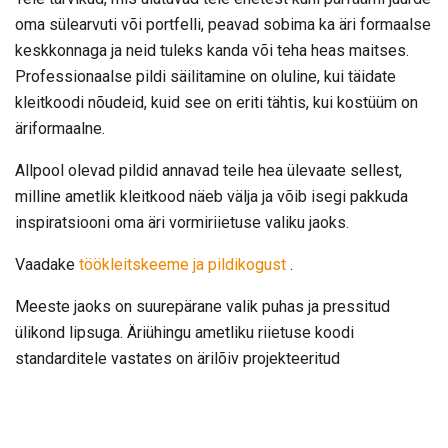
oma sülearvuti või portfelli, peavad sobima ka äri formaalse
keskkonnaga ja neid tuleks kanda või teha heas maitses.
Professionaalse pildi säilitamine on oluline, kui täidate
kleitkoodi nõudeid, kuid see on eriti tähtis, kui kostüüm on
äriformaalne.
Allpool olevad pildid annavad teile hea ülevaate sellest,
milline ametlik kleitkood näeb välja ja võib isegi pakkuda
inspiratsiooni oma äri vormiriietuse valiku jaoks.
Vaadake
töökleitskeeme ja pildikogust
.
Meeste jaoks on suurepärane valik puhas ja pressitud
ülikond lipsuga. Äriühingu ametliku riietuse koodi
standarditele vastates on ärilõiv projekteeritud