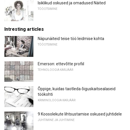
Isiklikud oskused ja omadused Näited
TÖÖOTSIMINE
Intresting articles
Näpunäiteid teise töö leidmise kohta
TÖÖOTSIMINE
Emerson: ettevõtte profiil
TEHNOLOOGIA KARJÄÄR
Õppige, kuidas taotleda õiguskaitsealaseid
töökohti
KRIMINOLOOGIA KARJÄÄR
9 Koosolekute lihtsustamise oskused juhtidele
JUHTIMINE JA JUHTIMINE