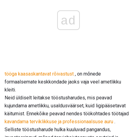
ad
tööga kaasaskantavat rõivastust
, on mõnede
formaalsemate keskkondade jaoks vaja veel ametlikku
kleiti.
Neid üldiselt leitakse tööstusharudes, mis peavad
kujundama ametlikku, usaldusväärset, kuid ligipääsetavat
käitumist. Ennekõike peavad nendes töökohtades töötajad
kavandama terviklikkuse ja professionaalsuse auru
.
Selliste tööstusharude hulka kuuluvad pangandus,