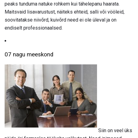
peaks tunduma natuke rohkem kui tähelepanu haarata.
Maitsvaid lisavarustust, näiteks ehteid, salli või vööleid,
soovitatakse niivõrd, kuivõrd need ei ole üleval ja on
endiselt professionaalsed.
07 nagu meeskond
Siin on veel üks