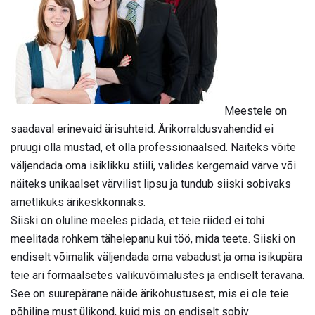
Meestele on
saadaval erinevaid ärisuhteid. Ärikorraldusvahendid ei
pruugi olla mustad, et olla professionaalsed. Näiteks võite
väljendada oma isiklikku stiili, valides kergemaid värve või
näiteks unikaalset värvilist lipsu ja tundub siiski sobivaks
ametlikuks ärikeskkonnaks.
Siiski on oluline meeles pidada, et teie riided ei tohi
meelitada rohkem tähelepanu kui töö, mida teete. Siiski on
endiselt võimalik väljendada oma vabadust ja oma isikupära
teie äri formaalsetes valikuvõimalustes ja endiselt teravana.
See on suurepärane näide ärikohustusest, mis ei ole teie
põhiline must ülikond, kuid mis on endiselt sobiv