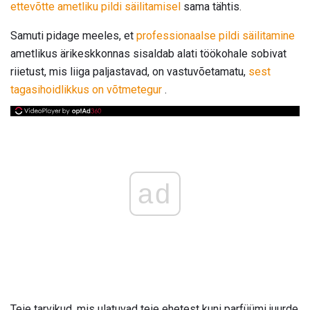
ettevõtte ametliku pildi säilitamisel
sama tähtis.
Samuti pidage meeles, et
professionaalse pildi säilitamine
ametlikus ärikeskkonnas sisaldab alati töökohale sobivat
riietust, mis liiga paljastavad, on vastuvõetamatu,
sest
tagasihoidlikkus on võtmetegur
.
ad
Teie tarvikud, mis ulatuvad teie ehetest kuni parfüümi juurde