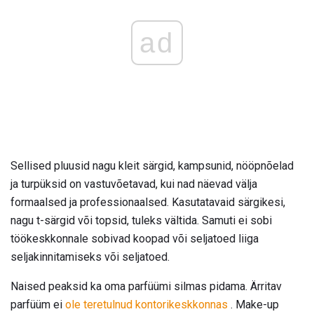
ad
Sellised pluusid nagu kleit särgid, kampsunid, nööpnõelad
ja turpüksid on vastuvõetavad, kui nad näevad välja
formaalsed ja professionaalsed. Kasutatavaid särgikesi,
nagu t-särgid või topsid, tuleks vältida. Samuti ei sobi
töökeskkonnale sobivad koopad või seljatoed liiga
seljakinnitamiseks või seljatoed.
Naised peaksid ka oma parfüümi silmas pidama. Ärritav
parfüüm ei
ole teretulnud kontorikeskkonnas
. Make-up