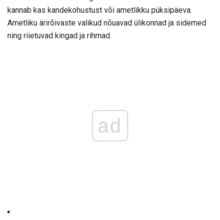
kannab kas kandekohustust või ametlikku püksipäeva.
Ametliku ärirõivaste valikud nõuavad ülikonnad ja sidemed
ning riietuvad kingad ja rihmad.
ad