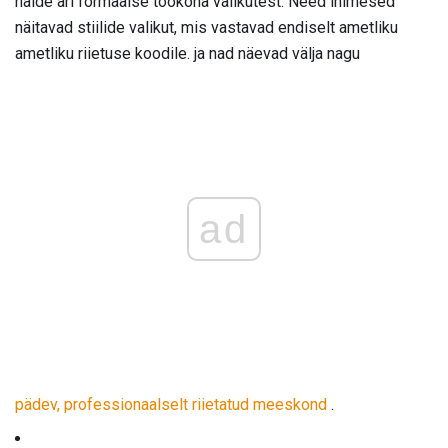
näide äri formaalse töökoha valikutest. Need inimesed
näitavad stiilide valikut, mis vastavad endiselt ametliku
ametliku riietuse koodile. ja nad näevad välja nagu
ad
pädev, professionaalselt riietatud meeskond
.