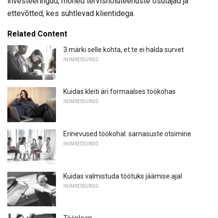
investeeringud, mõned tervishoiuteenuste osutajad ja
ettevõtted, kes suhtlevad klientidega.
Related Content
3 märki selle kohta, et te ei halda survet
INIMRESSURSID
Kuidas kleiti äri formaalses töökohas
INIMRESSURSID
Erinevused töökohal: sarnasuste otsimine
INIMRESSURSID
Kuidas valmistuda töötuks jäämise ajal
INIMRESSURSID