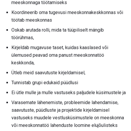
meeskonnaga töötamiseks
Koordineerib oma tugevusi meeskonnakeskkonnas või
töötab meeskonnas
Oskab arutada rolli, mida ta tüüpiliselt mängib
töörühmas,
Kirjeldab mugavuse taset, kuidas kaaslased või
ülemused peavad oma panust meeskonnatöö
keskkonda,
Ütleb meid saavutuste kirjeldamisel,
Tunnistab grupi edukaid püüdlusi
Ei ütle mulle ja mulle vastuseks paljudele küsimustele ja
Varasemate lähenemiste, probleemide lahendamise,
saavutuste, püüdluste ja projektide kirjeldamisel
vastuseks muudele vestlusküsimustele on meeskonna
või meeskonnatöö lahenduste loomine elujõulisteks