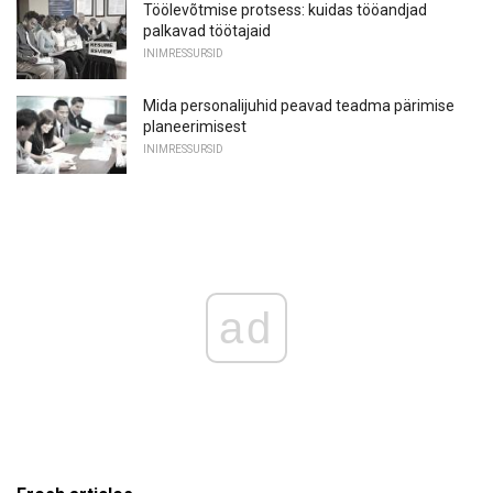
Töölevõtmise protsess: kuidas tööandjad
palkavad töötajaid
INIMRESSURSID
Mida personalijuhid peavad teadma pärimise
planeerimisest
INIMRESSURSID
ad