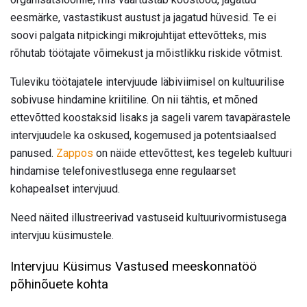
eesmärke, vastastikust austust ja jagatud hüvesid. Te ei
soovi palgata nitpickingi mikrojuhtijat ettevõtteks, mis
rõhutab töötajate võimekust ja mõistlikku riskide võtmist.
Tuleviku töötajatele intervjuude läbiviimisel on kultuurilise
sobivuse hindamine kriitiline. On nii tähtis, et mõned
ettevõtted koostaksid lisaks ja sageli varem tavapärastele
intervjuudele ka oskused, kogemused ja potentsiaalsed
panused.
Zappos
on näide ettevõttest, kes tegeleb kultuuri
hindamise telefonivestlusega enne regulaarset
kohapealset intervjuud.
Need näited illustreerivad vastuseid kultuurivormistusega
intervjuu küsimustele.
Intervjuu Küsimus Vastused meeskonnatöö
põhinõuete kohta