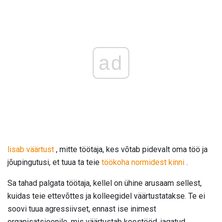
ad
lisab väärtust
, mitte töötaja, kes võtab pidevalt oma töö ja
jõupingutusi, et tuua ta teie
töökoha normidest kinni
.
Sa tahad palgata töötaja, kellel on ühine arusaam sellest,
kuidas teie ettevõttes ja kolleegidel väärtustatakse. Te ei
soovi tuua agressiivset, ennast ise inimest
organisatsioonile, mis väärtustab koostööd, jagatud