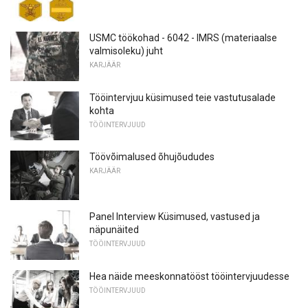
USMC töökohad - 6042 - IMRS (materiaalse
valmisoleku) juht
KARJÄÄR
Tööintervjuu küsimused teie vastutusalade
kohta
TÖÖINTERVJUUD
Töövõimalused õhujõududes
KARJÄÄR
Panel Interview Küsimused, vastused ja
näpunäited
TÖÖINTERVJUUD
Hea näide meeskonnatööst tööintervjuudesse
TÖÖINTERVJUUD