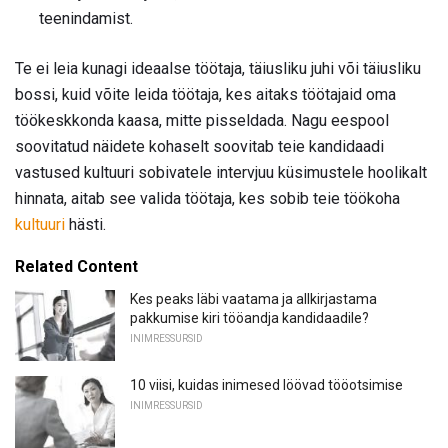
teenindamist.
Te ei leia kunagi ideaalse töötaja, täiusliku juhi või täiusliku
bossi, kuid võite leida töötaja, kes aitaks töötajaid oma
töökeskkonda kaasa, mitte pisseldada. Nagu eespool
soovitatud näidete kohaselt soovitab teie kandidaadi
vastused kultuuri sobivatele intervjuu küsimustele hoolikalt
hinnata, aitab see valida töötaja, kes sobib teie töökoha
kultuuri
hästi.
Related Content
Kes peaks läbi vaatama ja allkirjastama
pakkumise kiri tööandja kandidaadile?
INIMRESSURSID
10 viisi, kuidas inimesed löövad tööotsimise
INIMRESSURSID