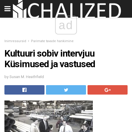
ad
Inimressursid
Parimate tavade hankimine
Kultuuri sobiv intervjuu
Küsimused ja vastused
by Susan M. Heathfield