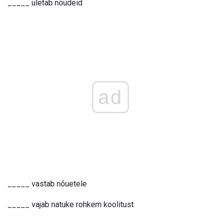
_____ ületab nõudeid
ad
_____ vastab nõuetele
_____ vajab natuke rohkem koolitust