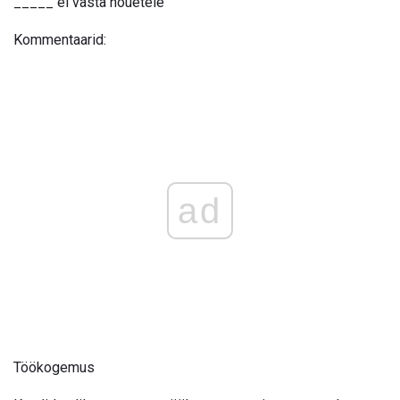
_____ ei vasta nõuetele
Kommentaarid:
ad
Töökogemus