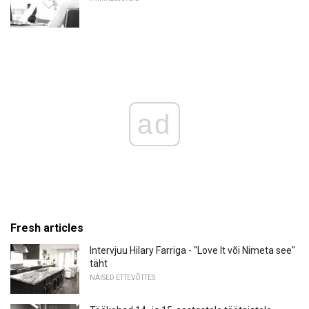
ad
Fresh articles
Intervjuu Hilary Farriga - "Love It või Nimeta see"
täht
NAISED ETTEVÕTTES