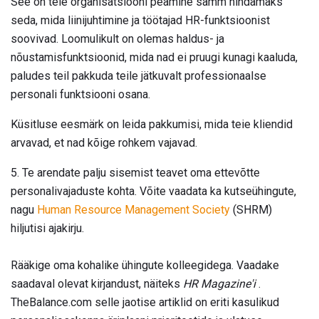
See on teie organisatsiooni peamine samm hindamaks
seda, mida liinijuhtimine ja töötajad HR-funktsioonist
soovivad. Loomulikult on olemas haldus- ja
nõustamisfunktsioonid, mida nad ei pruugi kunagi kaaluda,
paludes teil pakkuda teile jätkuvalt professionaalse
personali funktsiooni osana.
Küsitluse eesmärk on leida pakkumisi, mida teie kliendid
arvavad, et nad kõige rohkem vajavad.
5. Te arendate palju sisemist teavet oma ettevõtte
personalivajaduste kohta. Võite vaadata ka kutseühingute,
nagu
Human Resource Management Society
(SHRM)
hiljutisi ajakirju.
Rääkige oma kohalike ühingute kolleegidega. Vaadake
saadaval olevat kirjandust, näiteks
HR Magazine'i
.
TheBalance.com selle jaotise artiklid on eriti kasulikud