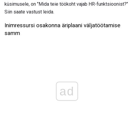
küsimusele, on "Mida teie töökoht vajab HR-funktsioonist?"
Siin saate vastust leida.
Inimressursi osakonna äriplaani väljatöötamise
samm
ad