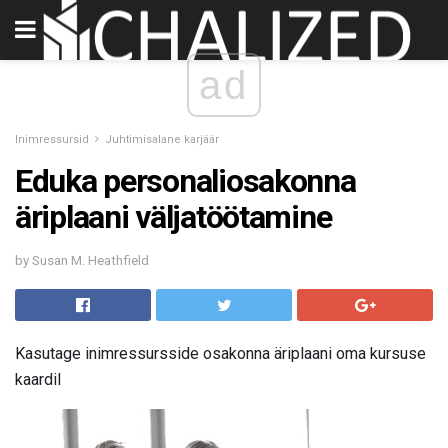
ad
Inimressursid
Juhtimisalane karjäär
Eduka personaliosakonna
äriplaani väljatöötamine
by Susan M. Heathfield
Kasutage inimressursside osakonna äriplaani oma kursuse
kaardil