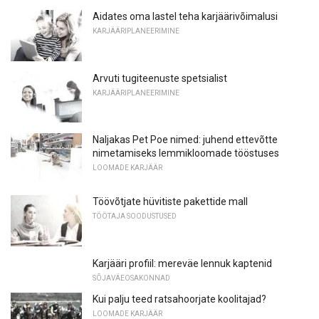
Aidates oma lastel teha karjäärivõimalusi
KARJÄÄRIPLANEERIMINE
Arvuti tugiteenuste spetsialist
KARJÄÄRIPLANEERIMINE
Naljakas Pet Poe nimed: juhend ettevõtte
nimetamiseks lemmikloomade tööstuses
LOOMADE KARJÄÄR
Töövõtjate hüvitiste pakettide mall
TÖÖTAJA SOODUSTUSED
Karjääri profiil: mereväe lennuk kaptenid
SÕJAVÄEOSAKONNAD
Kui palju teed ratsahoorjate koolitajad?
LOOMADE KARJÄÄR