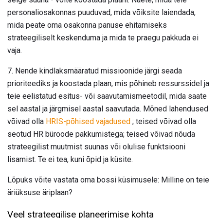
personaliosakonnas puuduvad, mida võiksite laiendada,
mida peate oma osakonna panuse ehitamiseks
strateegiliselt keskenduma ja mida te praegu pakkuda ei
vaja.
7. Nende kindlaksmääratud missioonide järgi seada
prioriteediks ja koostada plaan, mis põhineb ressurssidel ja
teie eelistatud esitus- või saavutamismeetodil, mida saate
sel aastal ja järgmisel aastal saavutada. Mõned lahendused
võivad olla
HRIS-põhised vajadused
; teised võivad olla
seotud HR büroode pakkumistega; teised võivad nõuda
strateegilist muutmist suunas või olulise funktsiooni
lisamist. Te ei tea, kuni õpid ja küsite.
Lõpuks võite vastata oma bossi küsimusele: Milline on teie
äriüksuse äriplaan?
Veel strateegilise planeerimise kohta