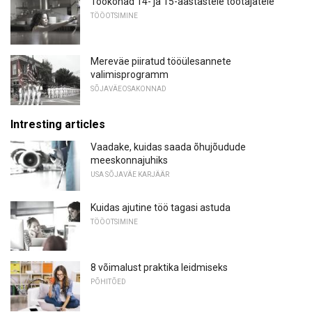
Töökohad 14- ja 15-aastastele töötajatele
TÖÖOTSIMINE
Mereväe piiratud tööülesannete
valimisprogramm
SÕJAVÄEOSAKONNAD
Intresting articles
Vaadake, kuidas saada õhujõudude
meeskonnajuhiks
USA SÕJAVÄE KARJÄÄR
Kuidas ajutine töö tagasi astuda
TÖÖOTSIMINE
8 võimalust praktika leidmiseks
PÕHITÕED