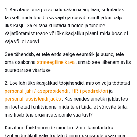
1. Käivitage oma personaliosakonna äriplaan, selgitades
täpselt, mida teie boss vajab ja soovib sinult ja kui palju
üksikasju. Sa ei taha kulutada tundide ja tundide
väljatöötamist teabe või üksikasjaliku plaani, mida boss ei
vaja või ei soovi.
See tähendab, et teie enda selge eesmärk ja suund, teie
oma osakonna
strateegiline kava
, annab see lähenemisviis
suurepärase väärtuse.
2. Loe läbi üksikasjalikud tööjuhendid, mis on välja töötatud
personali juhi / asepresidendi
,
HR-i
peadirektori
ja
personali assistendi jaoks
. Kas nendes ametikirjeldustes
on loetletud funktsioone, mida te ei täida, et võiksite täita,
mis lisab teie organisatsioonile väärtust?
Käivitage funktsioonide nimekiri. Võite kasutada ka
kaubanduslikult välja töötatud inimressursside osakonna