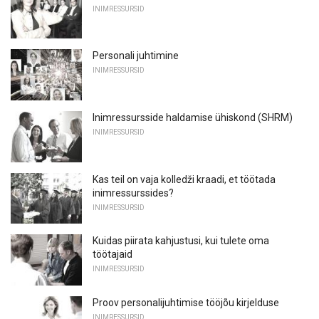
INIMRESSURSID
Personali juhtimine
INIMRESSURSID
Inimressursside haldamise ühiskond (SHRM)
INIMRESSURSID
Kas teil on vaja kolledži kraadi, et töötada
inimressurssides?
INIMRESSURSID
Kuidas piirata kahjustusi, kui tulete oma
töötajaid
INIMRESSURSID
Proov personalijuhtimise tööjõu kirjelduse
INIMRESSURSID