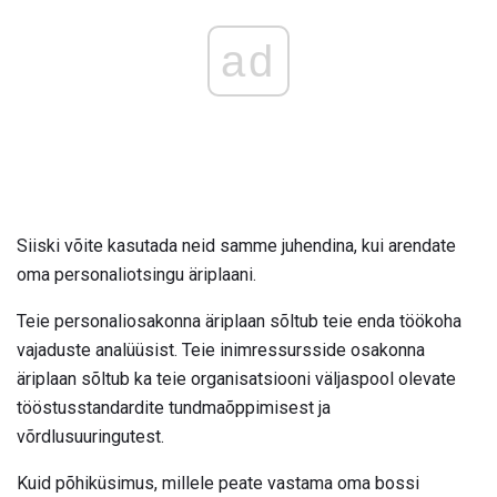
ad
Siiski võite kasutada neid samme juhendina, kui arendate
oma personaliotsingu äriplaani.
Teie personaliosakonna äriplaan sõltub teie enda töökoha
vajaduste analüüsist. Teie inimressursside osakonna
äriplaan sõltub ka teie organisatsiooni väljaspool olevate
tööstusstandardite tundmaõppimisest ja
võrdlusuuringutest.
Kuid põhiküsimus, millele peate vastama oma bossi