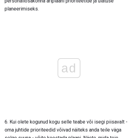
personaliosakonna äriplaani prioriteetide ja ulatuse
planeerimiseks.
ad
6. Kui olete kogunud kogu selle teabe või isegi piisavalt -
oma juhtide prioriteedid võivad näiteks anda teile väga
selge suuna - võite koostada plaani. Näete, mida teie