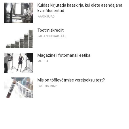
Kuidas kirjutada kaaskirja, kui olete asendajana
kvalifitseeritud
KAASKIRJAD
Tootmiskrediit
RAHANDUSKARJÄÄR
Magazine'i fotomanali eetika
MEEDIA
Mis on töölevõtmise verejooksu test?
TÖÖOTSIMINE