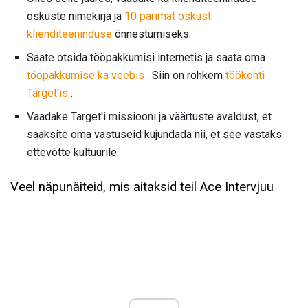
oskuste nimekirja ja
10 parimat oskust
klienditeeninduse
õnnestumiseks.
Saate otsida tööpakkumisi internetis ja saata oma
tööpakkumise ka veebis
. Siin on rohkem
töökohti
Target'is
.
Vaadake Target'i missiooni ja väärtuste avaldust, et
saaksite oma vastuseid kujundada nii, et see vastaks
ettevõtte kultuurile.
Veel näpunäiteid, mis aitaksid teil Ace Intervjuu