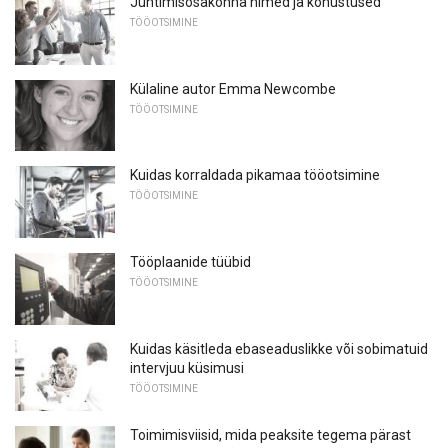
Juhtimisosakonna nimed ja kohustused
TÖÖOTSIMINE
Külaline autor Emma Newcombe
TÖÖOTSIMINE
Kuidas korraldada pikamaa tööotsimine
TÖÖOTSIMINE
Tööplaanide tüübid
TÖÖOTSIMINE
Kuidas käsitleda ebaseaduslikke või sobimatuid
intervjuu küsimusi
TÖÖOTSIMINE
Toimimisviisid, mida peaksite tegema pärast