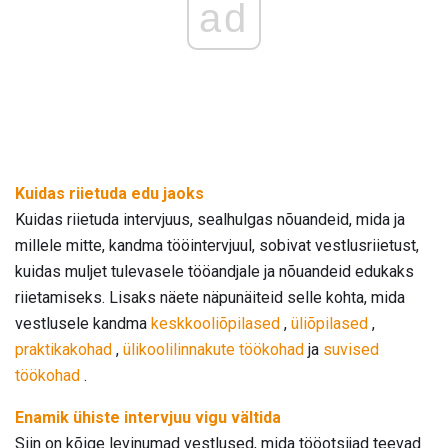
ad
Kuidas riietuda edu jaoks
Kuidas riietuda intervjuus, sealhulgas nõuandeid, mida ja
millele mitte, kandma tööintervjuul, sobivat vestlusriietust,
kuidas muljet tulevasele tööandjale ja nõuandeid edukaks
riietamiseks. Lisaks näete näpunäiteid selle kohta, mida
vestlusele kandma
keskkooliõpilased
,
üliõpilased
,
praktikakohad
,
ülikoolilinnakute töökohad
ja
suvised
töökohad
.
Enamik ühiste intervjuu vigu vältida
Siin on kõige levinumad vestlused, mida tööotsijad teevad