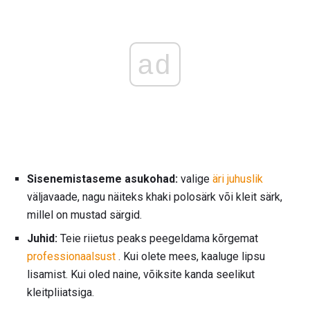
ad
Sisenemistaseme asukohad:
valige
äri juhuslik
väljavaade, nagu näiteks khaki polosärk või kleit särk,
millel on mustad särgid.
Juhid:
Teie riietus peaks peegeldama kõrgemat
professionaalsust
. Kui olete mees, kaaluge lipsu
lisamist. Kui oled naine, võiksite kanda seelikut
kleitpliiatsiga.