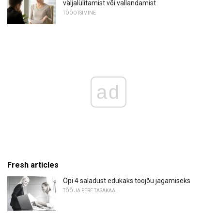
väljalülitamist või vallandamist
TÖÖOTSIMINE
ad
Fresh articles
Õpi 4 saladust edukaks tööjõu jagamiseks
TÖÖ JA PERE TASAKAAL