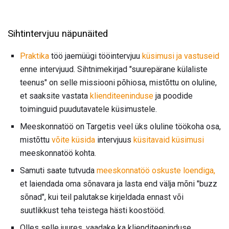
Sihtintervjuu näpunäited
Praktika
töö jaemüügi tööintervjuu
küsimusi ja vastuseid
enne intervjuud. Sihtnimekirjad "suurepärane külaliste
teenus" on selle missiooni põhiosa, mistõttu on oluline,
et saaksite vastata
klienditeeninduse
ja poodide
toiminguid puudutavatele küsimustele.
Meeskonnatöö on Targetis veel üks oluline töökoha osa,
mistõttu
võite küsida
intervjuus
küsitavaid küsimusi
meeskonnatöö kohta.
Samuti saate tutvuda
meeskonnatöö oskuste loendiga,
et laiendada oma sõnavara ja lasta end välja mõni "buzz
sõnad", kui teil palutakse kirjeldada ennast või
suutlikkust teha teistega hästi koostööd.
Olles selle juures, vaadake ka klienditeeninduse