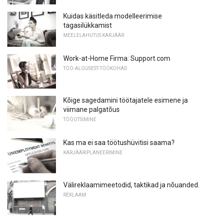
Kuidas käsitleda modelleerimise
tagasilükkamist
MEELELAHUTUS KARJÄÄR
Work-at-Home Firma: Support.com
TÖÖ-ALGUSEST-TÖÖKOHAD
Kõige sagedamini töötajatele esimene ja
viimane palgatõus
TÖÖOTSIMINE
Kas ma ei saa töötushüvitisi saama?
KARJÄÄRIPLANEERIMINE
Välireklaamimeetodid, taktikad ja nõuanded.
REKLAAM