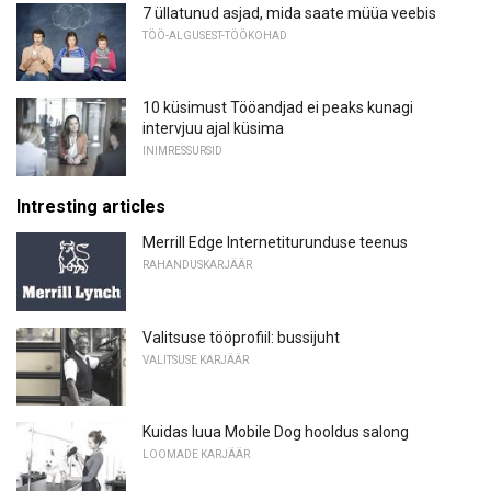
7 üllatunud asjad, mida saate müüa veebis
TÖÖ-ALGUSEST-TÖÖKOHAD
10 küsimust Tööandjad ei peaks kunagi
intervjuu ajal küsima
INIMRESSURSID
Intresting articles
Merrill Edge Internetiturunduse teenus
RAHANDUSKARJÄÄR
Valitsuse tööprofiil: bussijuht
VALITSUSE KARJÄÄR
Kuidas luua Mobile Dog hooldus salong
LOOMADE KARJÄÄR