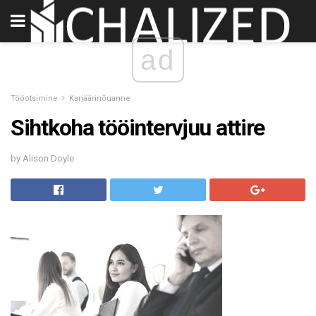
ad
Tööotsimine
Karjäärinõuanne
Sihtkoha tööintervjuu attire
by Alison Doyle