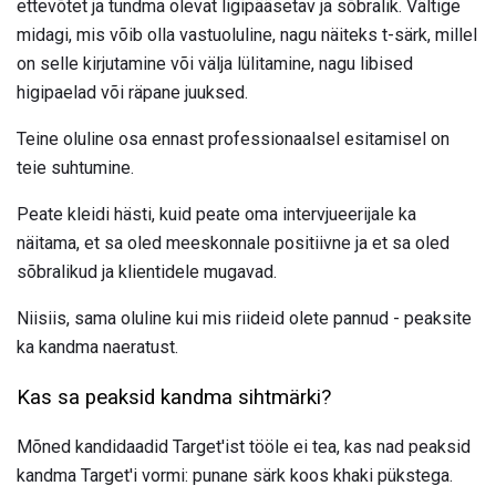
ettevõtet ja tundma olevat ligipääsetav ja sõbralik. Vältige
midagi, mis võib olla vastuoluline, nagu näiteks t-särk, millel
on selle kirjutamine või välja lülitamine, nagu libised
higipaelad või räpane juuksed.
Teine oluline osa ennast professionaalsel esitamisel on
teie suhtumine.
Peate kleidi hästi, kuid peate oma intervjueerijale ka
näitama, et sa oled meeskonnale positiivne ja et sa oled
sõbralikud ja klientidele mugavad.
Niisiis, sama oluline kui mis riideid olete pannud - peaksite
ka kandma naeratust.
Kas sa peaksid kandma sihtmärki?
Mõned kandidaadid Target'ist tööle ei tea, kas nad peaksid
kandma Target'i vormi: punane särk koos khaki pükstega.