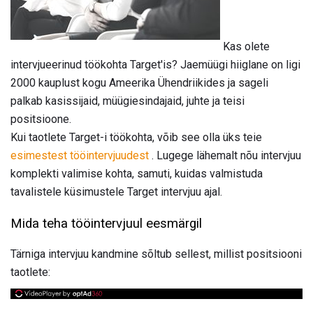
Kas olete
intervjueerinud töökohta Target'is? Jaemüügi hiiglane on ligi
2000 kauplust kogu Ameerika Ühendriikides ja sageli
palkab kasissijaid, müügiesindajaid, juhte ja teisi
positsioone.
Kui taotlete Target-i töökohta, võib see olla üks teie
esimestest tööintervjuudest
. Lugege lähemalt nõu intervjuu
komplekti valimise kohta, samuti, kuidas valmistuda
tavalistele küsimustele Target intervjuu ajal.
Mida teha tööintervjuul eesmärgil
Tärniga intervjuu kandmine sõltub sellest, millist positsiooni
taotlete: