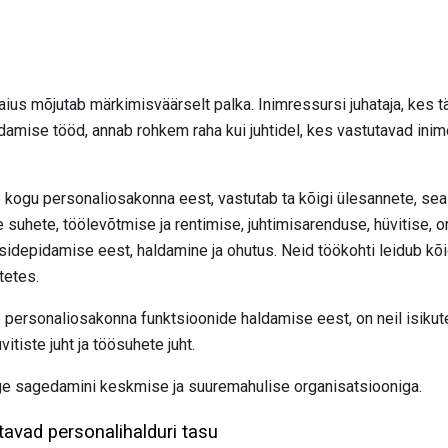
aius mõjutab märkimisväärselt palka. Inimressursi juhataja, kes 
damise tööd, annab rohkem raha kui juhtidel, kes vastutavad in
b kogu personaliosakonna eest, vastutab ta kõigi ülesannete, se
ate suhete, töölevõtmise ja rentimise, juhtimisarenduse, hüvitise,
 sidepidamise eest, haldamine ja ohutus. Neid töökohti leidub kõ
tetes.
b personaliosakonna funktsioonide haldamise eest, on neil isiku
vitiste juht ja töösuhete juht.
ige sagedamini keskmise ja suuremahulise organisatsiooniga.
avad personalihalduri tasu