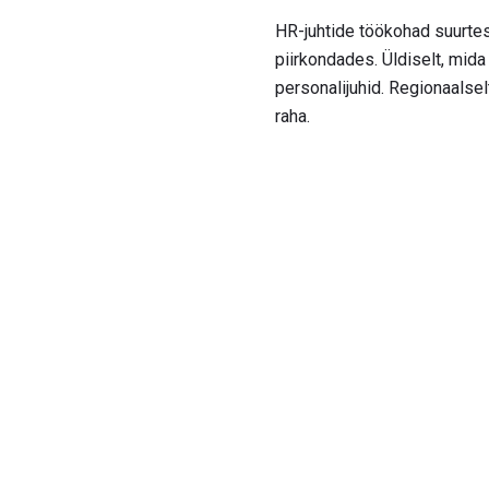
HR-juhtide töökohad suurte
piirkondades. Üldiselt, mid
personalijuhid. Regionaalsel
raha.