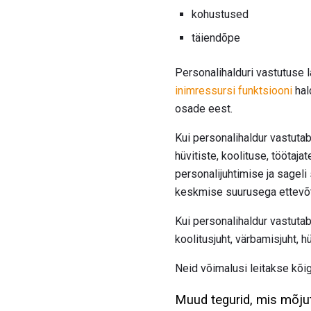
kohustused
täiendõpe
Personalihalduri vastutuse l
inimressursi funktsiooni
hal
osade eest.
Kui personalihaldur vastuta
hüvitiste, koolituse, töötaj
personalijuhtimise ja sageli
keskmise suurusega ettevõ
Kui personalihaldur vastuta
koolitusjuht, värbamisjuht, hü
Neid võimalusi leitakse kõ
Muud tegurid, mis mõjut