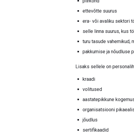
piirkond
ettevõtte suurus
era- või avaliku sektori 
selle linna suurus, kus t
turu tasude vahemikud, 
pakkumise ja nõudluse põ
Lisaks sellele on personaliha
kraadi
volitused
aastatepikkune kogemu
organisatsiooni pikaeali
jõudlus
sertifikaadid