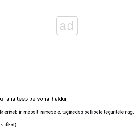
ad
lju raha teeb personalihaldur
lk erineb inimeselt inimesele, tuginedes sellisele teguritele nagu
iifikat)