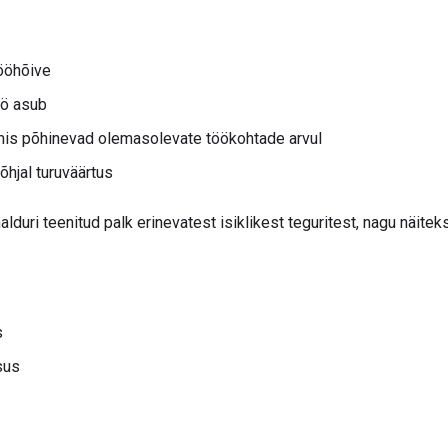
tööhõive
öö asub
mis põhinevad olemasolevate töökohtade arvul
hjal turuväärtus
lduri teenitud palk erinevatest isiklikest teguritest, nagu näiteks
s
sus