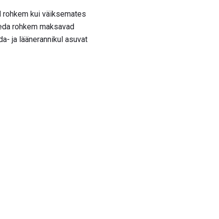
d rohkem kui väiksemates
, seda rohkem maksavad
da- ja läänerannikul asuvat