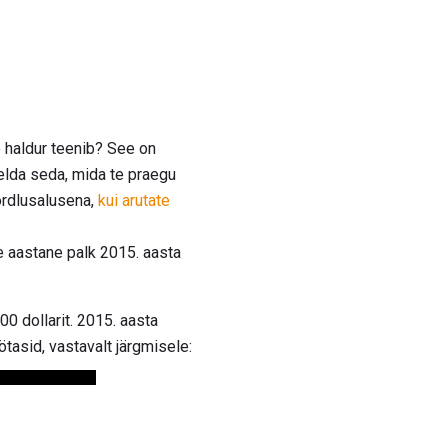
e haldur teenib? See on
relda seda, mida te praegu
õrdlusalusena,
kui arutate
 aastane palk 2015. aasta
0 dollarit. 2015. aasta
tasid, vastavalt järgmisele: