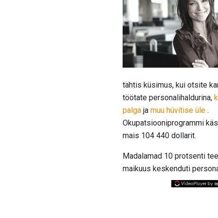
tähtis küsimus, kui otsite k
töötate personalihaldurina,
k
palga
ja
muu hüvitise üle
.
Okupatsiooniprogrammi käsi
mais 104 440 dollarit.
Madalamad 10 protsenti teeni
maikuus keskenduti personal