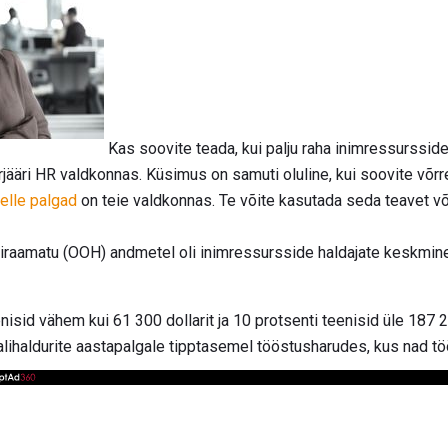
Kas soovite teada, kui palju raha inimressurssid
arjääri HR valdkonnas. Küsimus on samuti oluline, kui soovite võr
elle palgad
on teie valdkonnas. Te võite kasutada seda teavet v
raamatu (OOH) andmetel oli inimressursside haldajate keskmine
sid vähem kui 61 300 dollarit ja 10 protsenti teenisid üle 187 20
ihaldurite aastapalgale tipptasemel tööstusharudes, kus nad töö