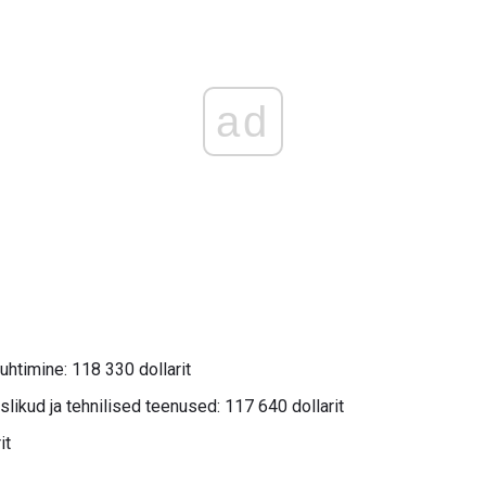
ad
juhtimine: 118 330 dollarit
likud ja tehnilised teenused: 117 640 dollarit
it