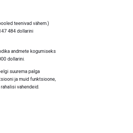
 pooled teenivad vähem.)
147 484 dollarini
toodika andmete kogumiseks
00 dollarini.
eelgi suurema palga
siooni ja muid funktsioone,
rahalisi vahendeid.