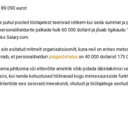
: 89 090 eurot
le puhul pooled töötajatest teenivad rohkem kui seda summat ja
sonalihaldurite palkade hulk 60 000 dollarit ja jõuab ligikaudu 
oks Salary.com.
iin esitatud mitmelt organisatsioonilt, kuna neil on erinev me
näib, et personalihalduri
palgavõimalus
on 40 000 dollarist 175 0
ema juhtkonna või ettevõtte ametnik võib pidada läbirääkimisi v
 siis, kui nende kohustused hõlmavad kogu inimressursside funkt
klientide ees seisvaid meeskondi, ohutust ja töötajatega seotud 