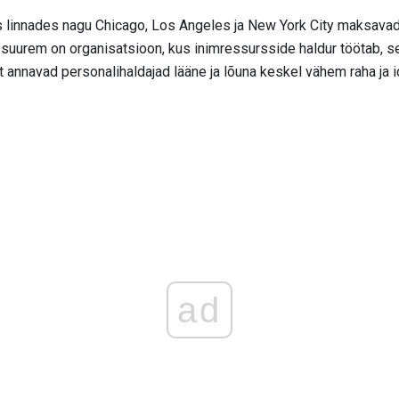
s linnades nagu Chicago, Los Angeles ja New York City maksava
a suurem on organisatsioon, kus inimressursside haldur töötab
t annavad personalihaldajad lääne ja lõuna keskel vähem raha ja i
ad