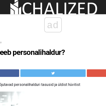
ad
är
teeb personalihaldur?
jutavad personalihalduri tasusid ja üldist hüvitist