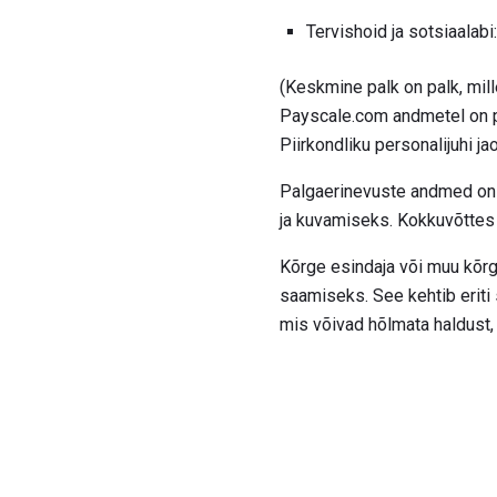
Tervishoid ja sotsiaalabi
(Keskmine palk on palk, mil
Payscale.com andmetel on per
Piirkondliku personalijuhi ja
Palgaerinevuste andmed on s
ja kuvamiseks. Kokkuvõttes 
Kõrge esindaja või muu kõrg
saamiseks. See kehtib eriti
mis võivad hõlmata haldust, 