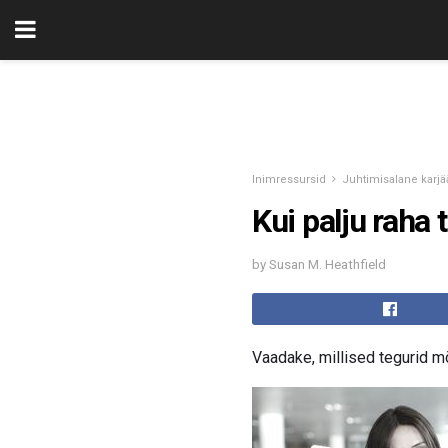
Inimressursid
Juhtimisalane karjä
Kui palju raha 
by Susan M. Heathfield
Vaadake, millised tegurid mõ