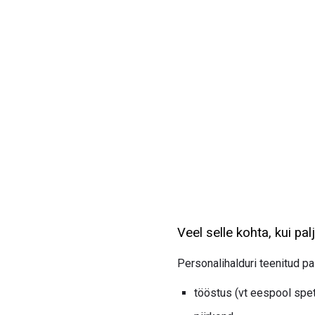
Veel selle kohta, kui pa
Personalihalduri teenitud pa
tööstus (vt eespool spets