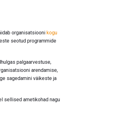
täidab organisatsiooni
kogu
imeste seotud programmide
alhulgas palgaarvestuse,
 organisatsiooni arendamise,
ige sagedamini väikeste ja
tel sellised ametikohad nagu