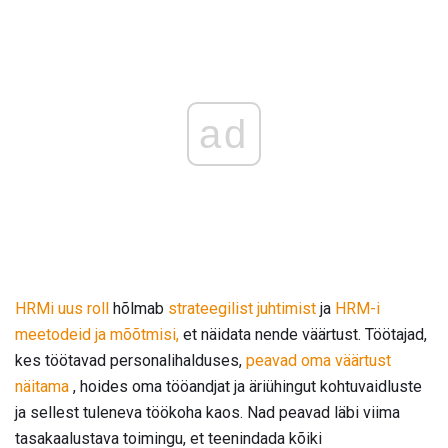
ad
HRMi uus roll
hõlmab
strateegilist juhtimist
ja
HRM-i
meetodeid ja mõõtmisi,
et näidata nende väärtust. Töötajad,
kes töötavad personalihalduses,
peavad oma väärtust
näitama
, hoides oma tööandjat ja äriühingut kohtuvaidluste
ja sellest tuleneva töökoha kaos. Nad peavad läbi viima
tasakaalustava toimingu, et teenindada kõiki