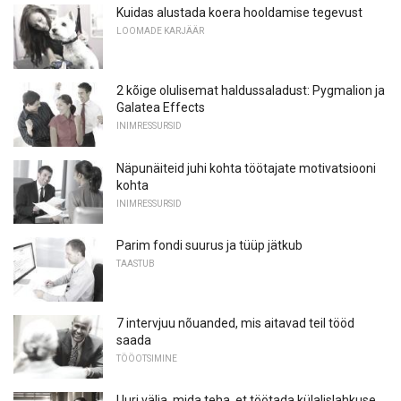
Kuidas alustada koera hooldamise tegevust
LOOMADE KARJÄÄR
2 kõige olulisemat haldussaladust: Pygmalion ja
Galatea Effects
INIMRESSURSID
Näpunäiteid juhi kohta töötajate motivatsiooni
kohta
INIMRESSURSID
Parim fondi suurus ja tüüp jätkub
TAASTUB
7 intervjuu nõuanded, mis aitavad teil tööd
saada
TÖÖOTSIMINE
Uuri välja, mida teha, et töötada külalislahkuse