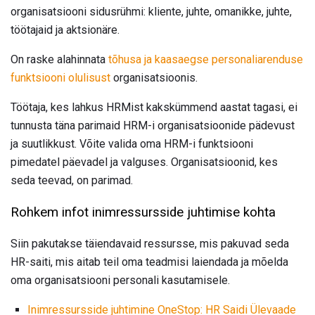
organisatsiooni sidusrühmi: kliente, juhte, omanikke, juhte,
töötajaid ja aktsionäre.
On raske alahinnata
tõhusa ja kaasaegse personaliarenduse
funktsiooni olulisust
organisatsioonis.
Töötaja, kes lahkus HRMist kakskümmend aastat tagasi, ei
tunnusta täna parimaid HRM-i organisatsioonide pädevust
ja suutlikkust. Võite valida oma HRM-i funktsiooni
pimedatel päevadel ja valguses. Organisatsioonid, kes
seda teevad, on parimad.
Rohkem infot inimressursside juhtimise kohta
Siin pakutakse täiendavaid ressursse, mis pakuvad seda
HR-saiti, mis aitab teil oma teadmisi laiendada ja mõelda
oma organisatsiooni personali kasutamisele.
Inimressursside juhtimine OneStop: HR Saidi Ülevaade