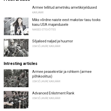
Armee tellitud ametniku ametikirjeldused
KARJÄÄR
Miks võrdne naiste eest makstav tasu tooks
kasu USA majandusele
NAISED ETTEVÕTTES
Sõjalised naljad ja huumor
USA SÕJAVÄE KARJÄÄR
Intresting articles
Armee peasekretär ja rohkem (armee
põhikoolitus)
USA SÕJAVÄE KARJÄÄR
Advanced Enlistment Rank
USA SÕJAVÄE KARJÄÄR