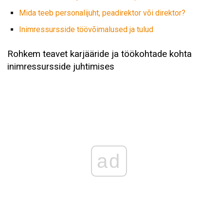
Mida teeb personalijuht, peadirektor või direktor?
Inimressursside töövõimalused ja tulud
Rohkem teavet karjääride ja töökohtade kohta
inimressursside juhtimises
ad