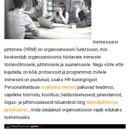
Inimressursi
juhtimine (HRM) on organisatsiooni funktsioon, mis
keskendub organisatsioonis töötavate inimeste
töölevõtmisele, juhtimisele ja suunamisele. Nagu võite ette
kujutada, on kõik protsessid ja programmid, millele
inimesed on puutunud, osaks HR-kuningriigist.
Personalihalduse
osakonna liikmed
pakuvad teadmisi,
vajalikke tööriistu, koolitusi, haldusteenuseid, juhendamist,
õigus- ja juhtimisalaseid nõuandeid ning
talendijuhtimise
järelevalvet
, mida ülejäänud organisatsioon vajab edukaks
toimimiseks.