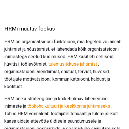
HRMi muutuv fookus
HRM on organisatsiooni funktsioon, mis tegeleb või annab
juhtimist ja nõustamist, et lahendada kõik organisatsiooni
inimestega seotud küsimused. HRM käsitleb selliseid
hüvitisi, töölevõtmist,
tulemuslikkuse juhtimist
,
organisatsiooni arendamist, ohutust, tervist, hüvesid,
töötajate motivatsiooni, kommunikatsiooni, haldust ja
koolitust.
HRM on ka strateegiline ja kõikehõlmav lähenemine
inimeste ja
töökoha kultuuri ja keskkonna juhtimiseks
.
Tõhus HRM võimaldab töötajatel tõhusalt ja tulemuslikult
kaasa aidata ettevõtte üldisele suundumusele ja
organisatsiooni eesmärkide ja eesmärkide saavutamisele.