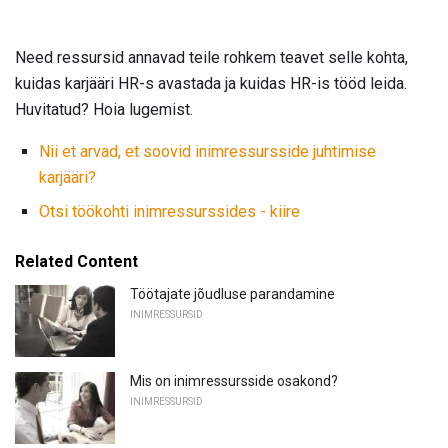
Need ressursid annavad teile rohkem teavet selle kohta,
kuidas karjääri HR-s avastada ja kuidas HR-is tööd leida.
Huvitatud? Hoia lugemist.
Nii et arvad, et soovid inimressursside juhtimise
karjääri?
Otsi töökohti inimressurssides - kiire
Related Content
Töötajate jõudluse parandamine
INIMRESSURSID
Mis on inimressursside osakond?
INIMRESSURSID