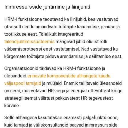
Inimressursside juhtimine ja liinijuhid
HRM-i funktsioone teostavad ka liinijuhid, kes vastutavad
otseselt nende aruandvate töötajate kaasamise, panuse ja
tootlikkuse eest. Täielikult integreeritud
talendijuhtimissüsteemis
mängivad juhid olulist rolli
värbamisprotsessi eest vastutamisel. Nad vastutavad ka
kõrgemate töötajate pideva arendamise ja säilitamise eest.
Organisatsioonid täidavad ka HRM-i funktsioone ja
ülesandeid
erinevate komponentide allhangete kaudu
väljaspool tarnijaid
ja müüjaid. Enamik tellitavaid ülesandeid
on need, mis võtavad HR-aega ja energiat ettevõttest kõige
strateegilisemat väärtust pakkuvatest HR-tegevustest
kõrvale.
Selle allhangena kasutatakse enamasti palgafunktsioone,
kuid tarnijad ja väliskonsultandid saavad inimressursside