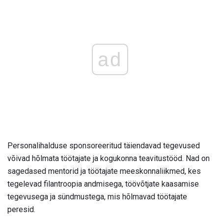
ad
Personalihalduse sponsoreeritud täiendavad tegevused
võivad hõlmata töötajate ja kogukonna teavitustööd. Nad on
sagedased mentorid ja töötajate meeskonnaliikmed, kes
tegelevad filantroopia andmisega, töövõtjate kaasamise
tegevusega ja sündmustega, mis hõlmavad töötajate
peresid.