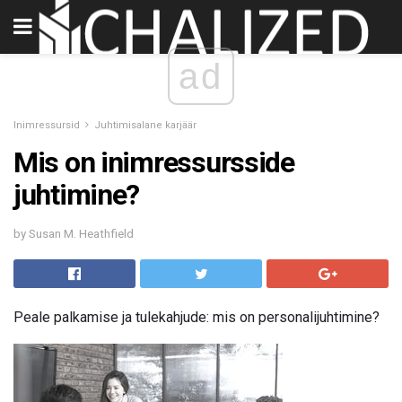
ad
Inimressursid
Juhtimisalane karjäär
Mis on inimressursside
juhtimine?
by Susan M. Heathfield
Peale palkamise ja tulekahjude: mis on personalijuhtimine?