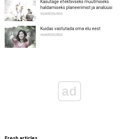
Kasutage efektiivseks muutmiseks
haldamiseks planeerimist ja analüüsi
INIMRESSURSID
Kuidas vastutada oma elu eest
INIMRESSURSID
ad
Fresh articles