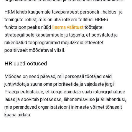
HRM läheb kaugemale tavapärasest personali-, haldus- ja
tehingute rollist, mis on üha rohkem tellitud. HRM-i
funktsioon peaks nüüd
lisama väärtust
töötajate
strateegilisele kasutamisele ja tagama, et soovitatud ja
rakendatud tööprogrammid mõjutaksid ettevõtet
positiivselt mõõdetaval viisil.
HR uued ootused
Möödas on need päevad, mil personali töötajad said
juhtivtöötaja suuna oma prioriteetide ja vajaduste järgi.
Praegu eeldatakse, et kõrge esindaja saab istungi juhatuse
lauas ja soovitab protsesse, lähenemisviise ja ärilahendusi,
mis parandavad organisatsiooni inimeste võimet tõhusalt
kaasa aidata.