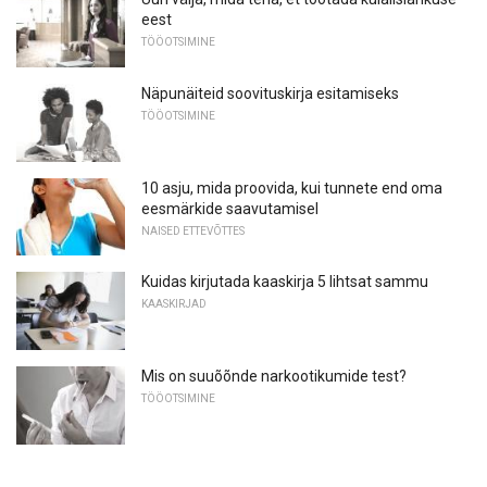
eest
TÖÖOTSIMINE
Näpunäiteid soovituskirja esitamiseks
TÖÖOTSIMINE
10 asju, mida proovida, kui tunnete end oma
eesmärkide saavutamisel
NAISED ETTEVÕTTES
Kuidas kirjutada kaaskirja 5 lihtsat sammu
KAASKIRJAD
Mis on suuõõnde narkootikumide test?
TÖÖOTSIMINE