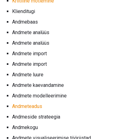
Kriitiline mõtlemine
Klienditugi
Andmebaas
Andmete analüüs
Andmete analüüs
Andmete import
Andmete import
Andmete luure
Andmete kaevandamine
Andmete modelleerimine
Andmeteadus
Andmeside strateegia
Andmekogu
Andmete visualiseerimise tööriistad