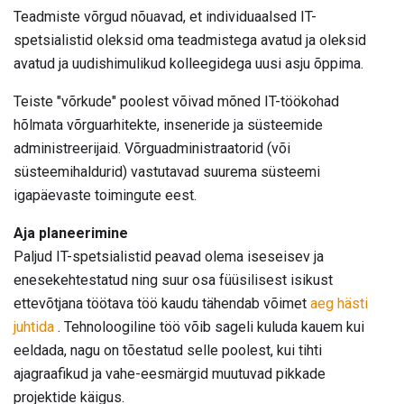
Teadmiste võrgud nõuavad, et individuaalsed IT-
spetsialistid oleksid oma teadmistega avatud ja oleksid
avatud ja uudishimulikud kolleegidega uusi asju õppima.
Teiste "võrkude" poolest võivad mõned IT-töökohad
hõlmata võrguarhitekte, inseneride ja süsteemide
administreerijaid. Võrguadministraatorid (või
süsteemihaldurid) vastutavad suurema süsteemi
igapäevaste toimingute eest.
Aja planeerimine
Paljud IT-spetsialistid peavad olema iseseisev ja
enesekehtestatud ning suur osa füüsilisest isikust
ettevõtjana töötava töö kaudu tähendab võimet
aeg hästi
juhtida
. Tehnoloogiline töö võib sageli kuluda kauem kui
eeldada, nagu on tõestatud selle poolest, kui tihti
ajagraafikud ja vahe-eesmärgid muutuvad pikkade
projektide käigus.