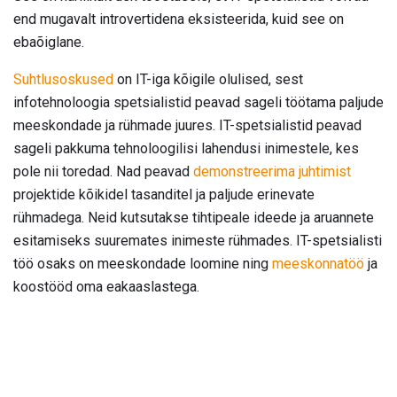
end mugavalt introvertidena eksisteerida, kuid see on
ebaõiglane.
Suhtlusoskused
on IT-iga kõigile olulised, sest
infotehnoloogia spetsialistid peavad sageli töötama paljude
meeskondade ja rühmade juures. IT-spetsialistid peavad
sageli pakkuma tehnoloogilisi lahendusi inimestele, kes
pole nii toredad. Nad peavad
demonstreerima juhtimist
projektide kõikidel tasanditel ja paljude erinevate
rühmadega. Neid kutsutakse tihtipeale ideede ja aruannete
esitamiseks suuremates inimeste rühmades. IT-spetsialisti
töö osaks on meeskondade loomine ning
meeskonnatöö
ja
koostööd oma eakaaslastega.