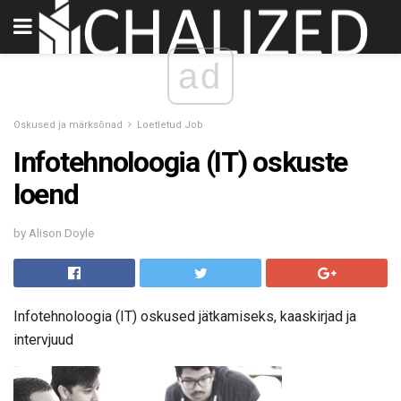
ad
Oskused ja märksõnad
Loetletud Job
Infotehnoloogia (IT) oskuste
loend
by Alison Doyle
Infotehnoloogia (IT) oskused jätkamiseks, kaaskirjad ja
intervjuud