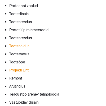
Protsessi voolud
Tootedisain
Tootearendus
Prototüüpimismeetodid
Tootearendus
Tootehaldus
Tootetoetus
Tooteõpe
Projekti juht
Remont
Aruandlus
Teadustöö arenev tehnoloogia
Vastupidav disain