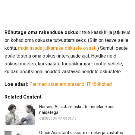
Rõhutage oma rakenduse oskusi:
teie kaaskiri ja jätkuvus
on kohad oma oskuste tutvustamiseks. (Siin on teave selle
kohta,
mida lisada jätkamise oskuste osast
.) Samuti peate
esile tõstma oma oskusi intervjuude ajal. Hoidke neid
oskusi meeles, kui vaatate tööpakkumisi - mõtle sellele,
kuidas positsiooni nõuded vastavad nendele oskustele.
Loe edasi:
Parimad sisenemistasandi IT-töökohad
Related Content
Nursing Assistant oskuste nimekiri koos
näidetega
OSKUSED JA MÄRKSÕNAD
Office Assistant oskuste nimekiri ja vastutus