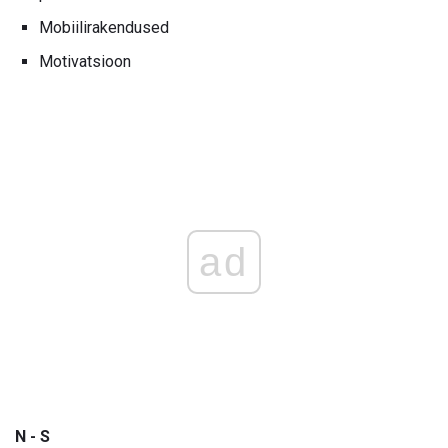
Mobiilirakendused
Motivatsioon
ad
N - S