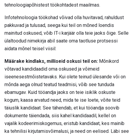
tehnoloogiapõhistest töökohtadest maailmas.
Infotehnoloogia töökohad võivad olla huvitavad, rahuldust
pakkuvad ja tulusad, seega kui teil on mõned loendis
mainitud oskused, võib IT-i karjäär olla teie jaoks õige. Selle
ülaltoodud nimekirja abil saate oma taotluse protsessi
aidata mõnel teisel viisil:
Määrake kindlaks, milliseid oskusi teil on:
Mõnikord
võtavad kandidaadid oma oskused ja võimeid
iseenesestmõistetavaks. Kui olete teinud ülesande või on
mõnda aega olnud teatud teadmisi, võib see tunduda
ebamugav. Kuid tööandja jaoks on teie isiklik oskuste
kogum, kaasa arvatud need, mida te ise loete, võite teid
täiuslik kandidaat. See tähendab, et kui tööandja soovib
dokumente täiendada, siis kahel kandidaadil, kellel on
vajalik kodeerimiskogemus, eristub kandidaat, kes mainib
ka tehnilisi kirjutamisvõimalusi, ja need on eelised. Läbi see