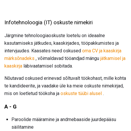
Infotehnoloogia (IT) oskuste nimekiri
Järgmine tehnoloogiaoskuste loetelu on ideaalne
kasutamiseks jätkudes, kaaskirjades, tööpakkumistes ja
intervjuudes. Kaasates need oskused
oma CV ja kaaskirja
märksõnadeks
, võimaldavad tööandjad mängu
jätkamisel ja
kaaskirja
läbivaatamisel sobitada.
Nõutavad oskused erinevad sõltuvalt töökohast, mille kohta
te kandideerite, ja vaadake üle ka meie oskuste nimekirjad,
mis on loetletud töökoha ja
oskuste tüübi alusel
.
A - G
Paroolide määramine ja andmebaaside juurdepääsu
säilitamine