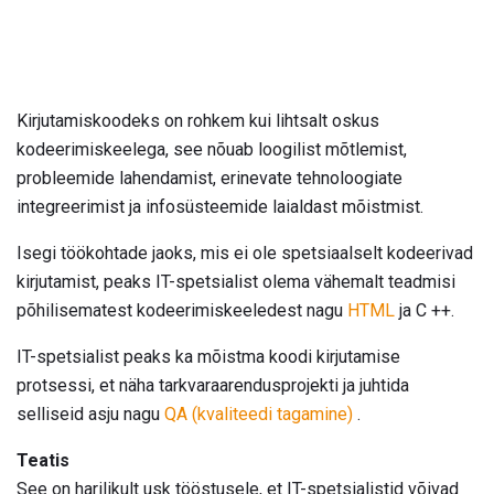
Kirjutamiskoodeks on rohkem kui lihtsalt oskus
kodeerimiskeelega, see nõuab loogilist mõtlemist,
probleemide lahendamist, erinevate tehnoloogiate
integreerimist ja infosüsteemide laialdast mõistmist.
Isegi töökohtade jaoks, mis ei ole spetsiaalselt kodeerivad
kirjutamist, peaks IT-spetsialist olema vähemalt teadmisi
põhilisematest kodeerimiskeeledest nagu
HTML
ja C ++.
IT-spetsialist peaks ka mõistma koodi kirjutamise
protsessi, et näha tarkvaraarendusprojekti ja juhtida
selliseid asju nagu
QA (kvaliteedi tagamine)
.
Teatis
See on harilikult usk tööstusele, et IT-spetsialistid võivad