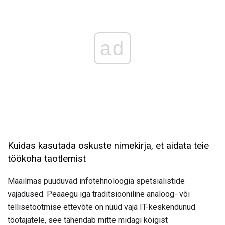
ad
Kuidas kasutada oskuste nimekirja, et aidata teie
töökoha taotlemist
Maailmas puuduvad infotehnoloogia spetsialistide
vajadused. Peaaegu iga traditsiooniline analoog- või
tellisetootmise ettevõte on nüüd vaja IT-keskendunud
töötajatele, see tähendab mitte midagi kõigist