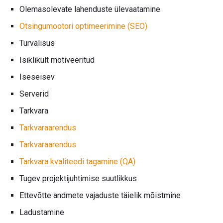
Olemasolevate lahenduste ülevaatamine
Otsingumootori optimeerimine (SEO)
Turvalisus
Isiklikult motiveeritud
Iseseisev
Serverid
Tarkvara
Tarkvaraarendus
Tarkvaraarendus
Tarkvara kvaliteedi tagamine (QA)
Tugev projektijuhtimise suutlikkus
Ettevõtte andmete vajaduste täielik mõistmine
Ladustamine