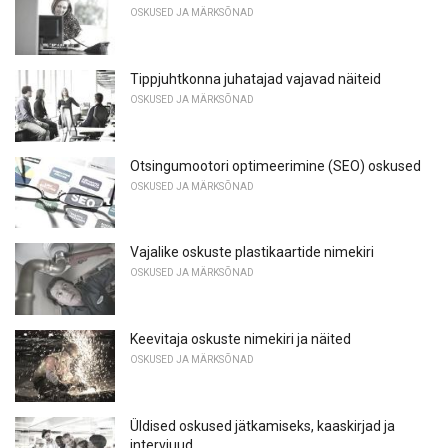
OSKUSED JA MÄRKSÕNAD
Tippjuhtkonna juhatajad vajavad näiteid
OSKUSED JA MÄRKSÕNAD
Otsingumootori optimeerimine (SEO) oskused
OSKUSED JA MÄRKSÕNAD
Vajalike oskuste plastikaartide nimekiri
OSKUSED JA MÄRKSÕNAD
Keevitaja oskuste nimekiri ja näited
OSKUSED JA MÄRKSÕNAD
Üldised oskused jätkamiseks, kaaskirjad ja
intervjuud