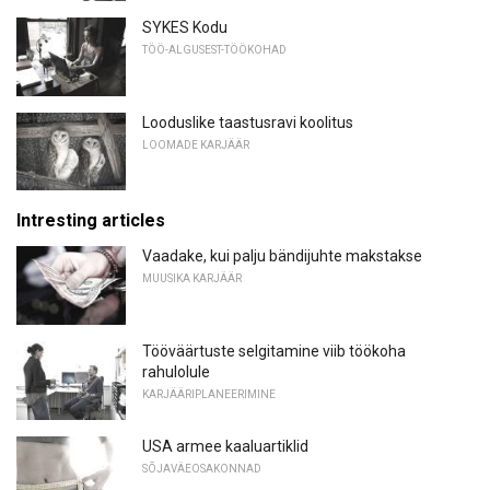
SYKES Kodu
TÖÖ-ALGUSEST-TÖÖKOHAD
Looduslike taastusravi koolitus
LOOMADE KARJÄÄR
Intresting articles
Vaadake, kui palju bändijuhte makstakse
MUUSIKA KARJÄÄR
Tööväärtuste selgitamine viib töökoha
rahulolule
KARJÄÄRIPLANEERIMINE
USA armee kaaluartiklid
SÕJAVÄEOSAKONNAD