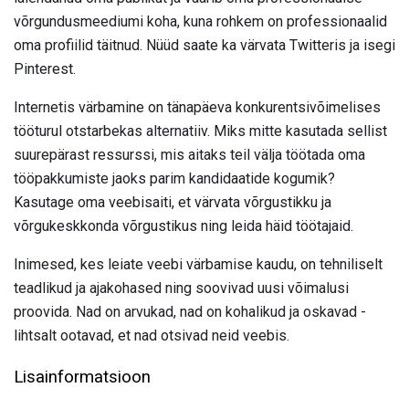
võrgundusmeediumi koha, kuna rohkem on professionaalid
oma profiilid täitnud. Nüüd saate ka värvata Twitteris ja isegi
Pinterest.
Internetis värbamine on tänapäeva konkurentsivõimelises
tööturul otstarbekas alternatiiv. Miks mitte kasutada sellist
suurepärast ressurssi, mis aitaks teil välja töötada oma
tööpakkumiste jaoks parim kandidaatide kogumik?
Kasutage oma veebisaiti, et värvata võrgustikku ja
võrgukeskkonda võrgustikus ning leida häid töötajaid.
Inimesed, kes leiate veebi värbamise kaudu, on tehniliselt
teadlikud ja ajakohased ning soovivad uusi võimalusi
proovida. Nad on arvukad, nad on kohalikud ja oskavad -
lihtsalt ootavad, et nad otsivad neid veebis.
Lisainformatsioon