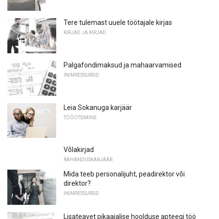
Tere tulemast uuele töötajale kirjas
KIRJAD JA KIRJAD
Palgafondimaksud ja mahaarvamised
INIMRESSURSID
Leia Sokanuga karjäär
TÖÖOTSIMINE
Võlakirjad
RAHANDUSKARJÄÄR
Mida teeb personalijuht, peadirektor või
direktor?
INIMRESSURSID
Lisateavet pikaajalise hoolduse apteegi töö