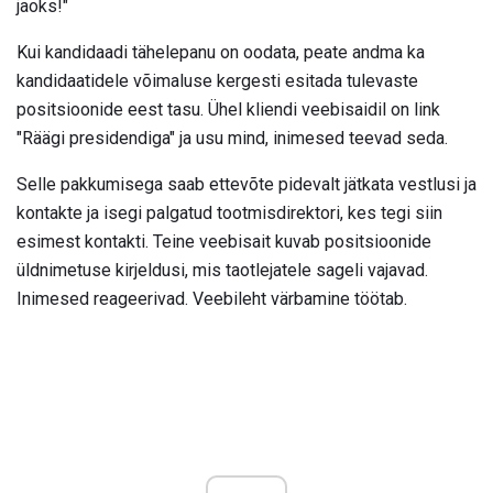
jaoks!"
Kui kandidaadi tähelepanu on oodata, peate andma ka
kandidaatidele võimaluse kergesti esitada tulevaste
positsioonide eest tasu. Ühel kliendi veebisaidil on link
"Räägi presidendiga" ja usu mind, inimesed teevad seda.
Selle pakkumisega saab ettevõte pidevalt jätkata vestlusi ja
kontakte ja isegi palgatud tootmisdirektori, kes tegi siin
esimest kontakti. Teine veebisait kuvab positsioonide
üldnimetuse kirjeldusi, mis taotlejatele sageli vajavad.
Inimesed reageerivad. Veebileht värbamine töötab.