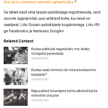
Viis teist võimalust interneti värbamiseks
?
Sa tahad nüüd oma tasuta uudiskirjaga registreeruda, sest
soovite lugeda kõiki uusi artikleid kohe, kui need on
saadaval. Liitu Susani uudiskirjade kogukonnaga. Liitu HR-
ga Facebookis ja teenuses Google+.
Related Content
Kuidas pakkuda tagasisidet, mis aitaks
töötajatel parandada
INIMRESSURSID
Kuidas saab inimene üle minna keskastme
karjäärile?
INIMRESSURSID
Näpunäited tööandjate kohta alkoholi kohta
ettevõtte üritustel
INIMRESSURSID