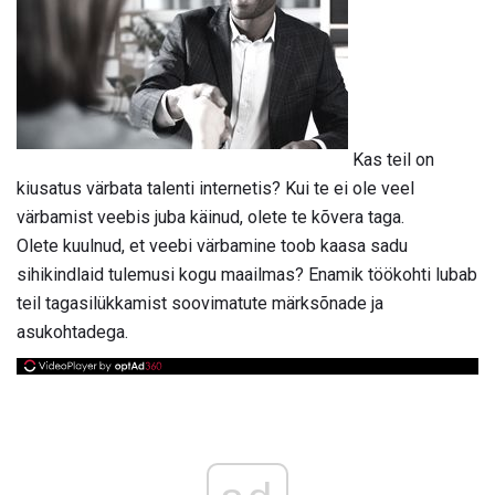
Kas teil on
kiusatus värbata talenti internetis? Kui te ei ole veel
värbamist veebis juba käinud, olete te kõvera taga.
Olete kuulnud, et veebi värbamine toob kaasa sadu
sihikindlaid tulemusi kogu maailmas? Enamik töökohti lubab
teil tagasilükkamist soovimatute märksõnade ja
asukohtadega.