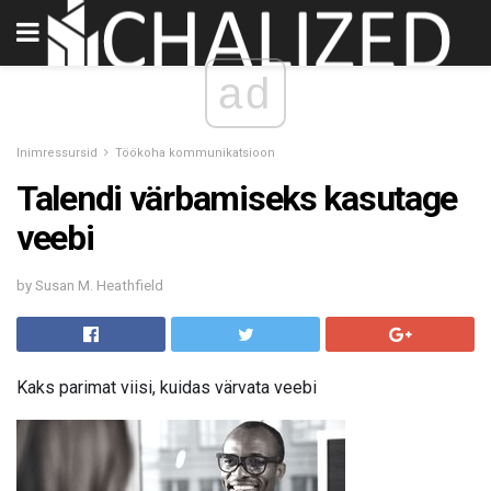
ad
Inimressursid
Töökoha kommunikatsioon
Talendi värbamiseks kasutage
veebi
by Susan M. Heathfield
Kaks parimat viisi, kuidas värvata veebi