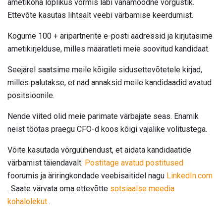
ametikoha lõplikus vormis läbi vanamoodne võrgustik.
Ettevõte kasutas lihtsalt veebi värbamise keerdumist.
Kogume 100 + äripartnerite e-posti aadressid ja kirjutasime
ametikirjelduse, milles määratleti meie soovitud kandidaat.
Seejärel saatsime meile kõigile sidusettevõtetele kirjad,
milles palutakse, et nad annaksid meile kandidaadid avatud
positsioonile.
Nende viited olid meie parimate värbajate seas. Enamik
neist töötas praegu CFO-d koos kõigi vajalike volitustega.
Võite kasutada võrguühendust, et aidata kandidaatide
värbamist täiendavalt.
Postitage avatud postitused
foorumis ja äriringkondade veebisaitidel nagu
LinkedIn.com
. Saate värvata oma ettevõtte
sotsiaalse meedia
kohalolekut
.