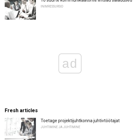
10 suurte kommunikaatorite lihtsad saladused
INIMRESSURSID
ad
Fresh articles
Toetage projektijuhtkonna juhtivtöötajat
JUHTIMINE JA JUHTIMINE