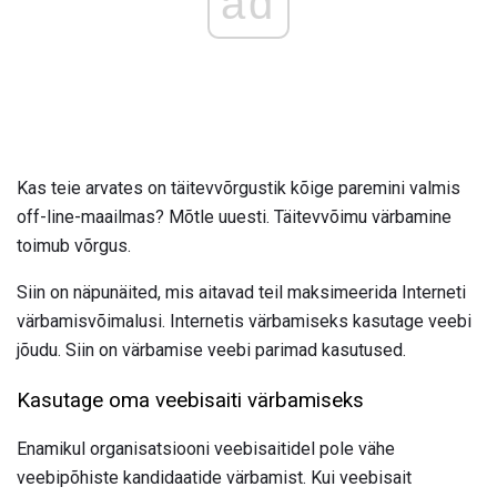
ad
Kas teie arvates on täitevvõrgustik kõige paremini valmis
off-line-maailmas? Mõtle uuesti. Täitevvõimu värbamine
toimub võrgus.
Siin on näpunäited, mis aitavad teil maksimeerida Interneti
värbamisvõimalusi. Internetis värbamiseks kasutage veebi
jõudu. Siin on värbamise veebi parimad kasutused.
Kasutage oma veebisaiti värbamiseks
Enamikul organisatsiooni veebisaitidel pole vähe
veebipõhiste kandidaatide värbamist. Kui veebisait