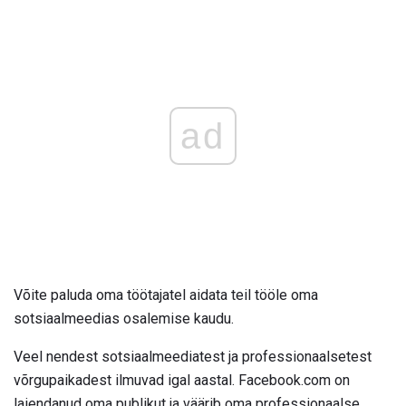
ad
Võite paluda oma töötajatel aidata teil tööle oma
sotsiaalmeedias osalemise kaudu.
Veel nendest sotsiaalmeediatest ja professionaalsetest
võrgupaikadest ilmuvad igal aastal. Facebook.com on
laiendanud oma publikut ja väärib oma professionaalse