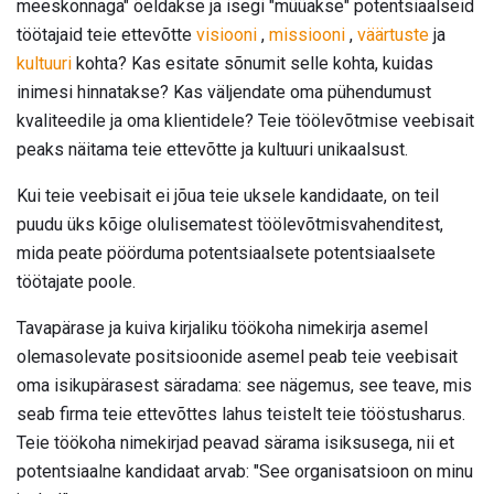
meeskonnaga" öeldakse ja isegi "müüakse" potentsiaalseid
töötajaid teie ettevõtte
visiooni
,
missiooni
,
väärtuste
ja
kultuuri
kohta? Kas esitate sõnumit selle kohta, kuidas
inimesi hinnatakse? Kas väljendate oma pühendumust
kvaliteedile ja oma klientidele? Teie töölevõtmise veebisait
peaks näitama teie ettevõtte ja kultuuri unikaalsust.
Kui teie veebisait ei jõua teie uksele kandidaate, on teil
puudu üks kõige olulisematest töölevõtmisvahenditest,
mida peate pöörduma potentsiaalsete potentsiaalsete
töötajate poole.
Tavapärase ja kuiva kirjaliku töökoha nimekirja asemel
olemasolevate positsioonide asemel peab teie veebisait
oma isikupärasest säradama: see nägemus, see teave, mis
seab firma teie ettevõttes lahus teistelt teie tööstusharus.
Teie töökoha nimekirjad peavad särama isiksusega, nii et
potentsiaalne kandidaat arvab: "See organisatsioon on minu