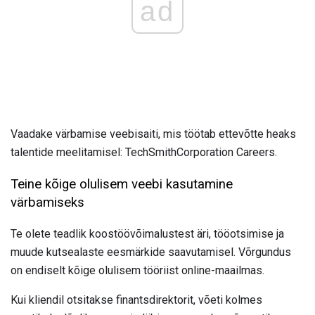
ad
Vaadake värbamise veebisaiti, mis töötab ettevõtte heaks
talentide meelitamisel: TechSmithCorporation Careers.
Teine kõige olulisem veebi kasutamine
värbamiseks
Te olete teadlik koostöövõimalustest äri, tööotsimise ja
muude kutsealaste eesmärkide saavutamisel. Võrgundus
on endiselt kõige olulisem tööriist online-maailmas.
Kui kliendil otsitakse finantsdirektorit, võeti kolmes