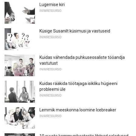
Lugemise kiri
INIMRESSURSID
Küsige Susanilt küsimusi ja vastuseid
INIMRESSURSID
Kuidas vähendada puhkuseosaliste tööandja
vastutust
INIMRESSURSID
Kuidas rääkida töötajaga isikliku hügieeni
probleemi üle
INIMRESSURSID
Lemmik meeskonna loomine Icebreaker
INIMRESSURSID