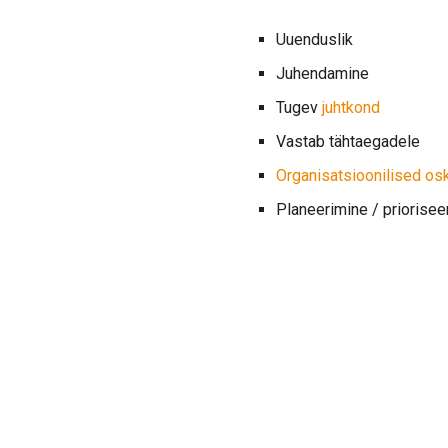
Uuenduslik
Juhendamine
Tugev
juhtkond
Vastab tähtaegadele
Organisatsioonilised o
Planeerimine / priorisee