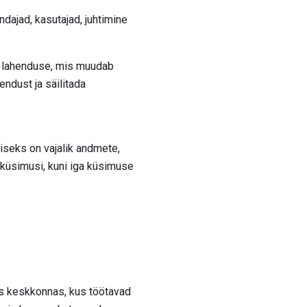
ndajad, kasutajad, juhtimine
le lahenduse, mis muudab
ndust ja säilitada
iseks on vajalik andmete,
iküsimusi, kuni iga küsimuse
as keskkonnas, kus töötavad