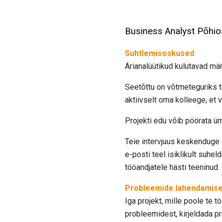
Business Analyst Põhi
Suhtlemisoskused
Ärianalüütikud kulutavad mär
Seetõttu on võtmeteguriks t
aktiivselt oma kolleege, et 
Projekti edu võib pöörata ü
Teie intervjuus keskenduge o
e-posti teel isiklikult suhel
tööandjatele hästi teeninud.
Probleemide lahendamis
Iga projekt, mille poole te 
probleemidest, kirjeldada p