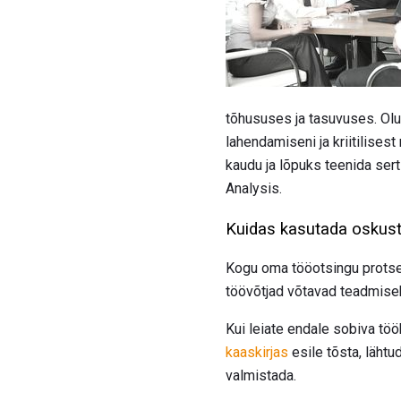
tõhususes ja tasuvuses. Ol
lahendamiseni ja kriitilise
kaudu ja lõpuks teenida serti
Analysis.
Kuidas kasutada oskust
Kogu oma tööotsingu prots
töövõtjad võtavad teadmiseks
Kui leiate endale sobiva töö
kaaskirjas
esile tõsta, läht
valmistada.