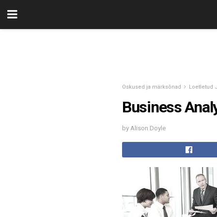
Oskused ja märksõnad
Loetletud 
Business Analy
by Alison Doyle