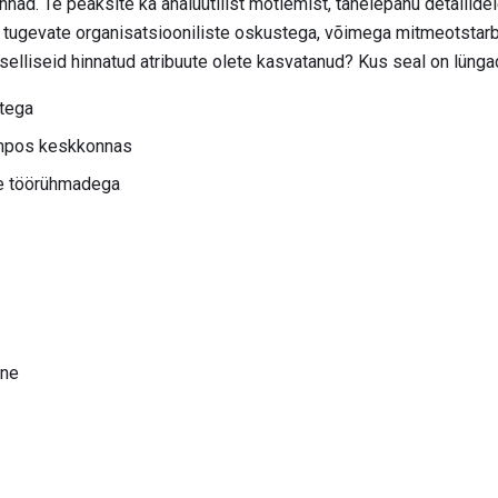
nad. Te peaksite ka analüütilist mõtlemist, tähelepanu detailide
 tugevate organisatsiooniliste oskustega, võimega mitmeotstarbel
ju selliseid hinnatud atribuute olete kasvatanud? Kus seal on lüng
tega
empos keskkonnas
te töörühmadega
ine