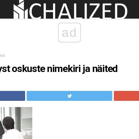
ad
Job
st oskuste nimekiri ja näited