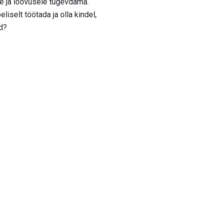
le ja loovusele tugevdama.
iselt töötada ja olla kindel,
ad?