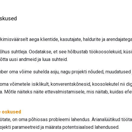
oskused
kimisväärselt aega klientide, kasutajate, haldurite ja arendajate
õhus suhtleja. Oodatakse, et see hõlbustab töökoosolekuid, küsi
võtta uusi andmeid ja luua suhteid.
mber oma võime suhelda asju, nagu projekti nõuded, muudatused 
ma võimetele isiklikult, konverentskõnesid, koosolekutel nii digit
da. Mõtle näiteks näite ettevalmistamisele, mis näitab, kuidas efe
e oskused
töötate, on oma põhiosas probleemi lahendus. Ärianalüütikud tööt
rojekti parameetreid ja määrata potentsiaalsed lahendused.