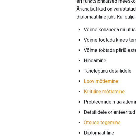
eri funktsionaalsed meeskon
Ärianalüütikud on varustatud
diplomaatiline juht. Kui pal
Võime kohaneda muutus
Võime töötada kiires t
Võime töötada piiriüles
Hindamine
Tähelepanu detailidele
Loov mõtlemine
Kriitiline mõtlemine
Probleemide määratlem
Detailidele orienteeritud
Otsuse tegemine
Diplomaatiline