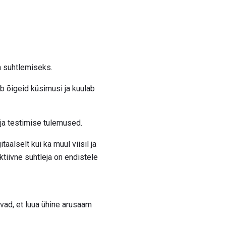
ga suhtlemiseks.
b õigeid küsimusi ja kuulab
ja testimise tulemused.
aalselt kui ka muul viisil ja
ktiivne suhtleja on endistele
avad, et luua ühine arusaam