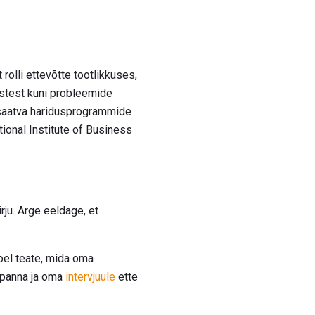
rolli ettevõtte tootlikkuses,
stest kuni probleemide
desaatva haridusprogrammide
ational Institute of Business
rju. Ärge eeldage, et
moel teate, mida oma
u panna ja oma
intervjuule
ette