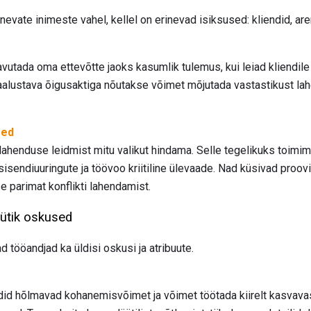
nevate inimeste vahel, kellel on erinevad isiksused: kliendid, are
vutada oma ettevõtte jaoks kasumlik tulemus, kui leiad kliendi
alustava õigusaktiga nõutakse võimet mõjutada vastastikust lahe
sed
lahenduse leidmist mitu valikut hindama. Selle tegelikuks toimim
isendiuuringute ja töövoo kriitiline ülevaade. Nad küsivad proov
 parimat konflikti lahendamist.
üütik oskused
 tööandjad ka üldisi oskusi ja atribuute.
udid hõlmavad kohanemisvõimet ja võimet töötada kiirelt kasvav