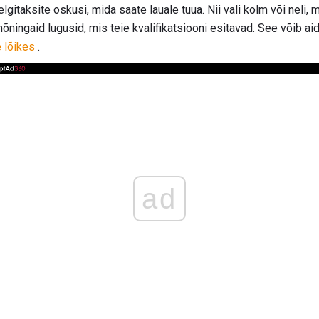
selgitaksite oskusi, mida saate lauale tuua. Nii vali kolm või neli
mõningaid lugusid, mis teie kvalifikatsiooni esitavad. See võib ai
 lõikes
.
ad