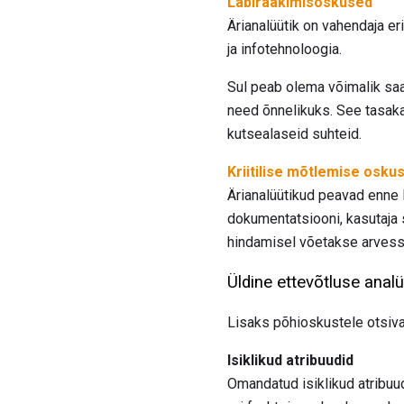
Läbirääkimisoskused
Ärianalüütik on vahendaja eri
ja infotehnoloogia.
Sul peab olema võimalik saa
need õnnelikuks. See tasaka
kutsealaseid suhteid.
Kriitilise mõtlemise osku
Ärianalüütikud peavad enne 
dokumentatsiooni, kasutaja s
hindamisel võetakse arvesse
Üldine ettevõtluse anal
Lisaks põhioskustele otsivad
Isiklikud atribuudid
Omandatud isiklikud atribu