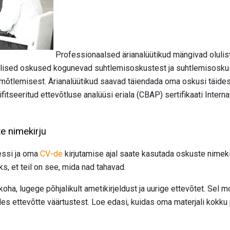
Professionaalsed ärianalüütikud mängivad olulist 
ulised oskused kogunevad suhtlemisoskustest ja suhtlemisosku
st mõtlemisest. Ärianalüütikud saavad täiendada oma oskusi täi
fitseeritud ettevõtluse analüüsi eriala (CBAP) sertifikaati Intern
e nimekirju
essi ja oma
CV-de
kirjutamise ajal saate kasutada oskuste nimeki
, et teil on see, mida nad tahavad.
koha, lugege põhjalikult ametikirjeldust ja uurige ettevõtet. Sel 
udes ettevõtte väärtustest. Loe edasi, kuidas oma materjali kokk