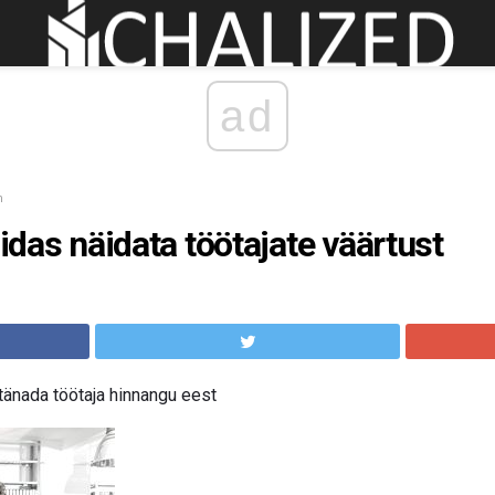
ad
n
uidas näidata töötajate väärtust
tänada töötaja hinnangu eest