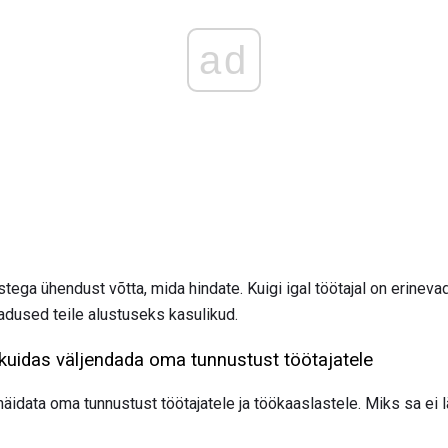
ad
tega ühendust võtta, mida hindate. Kuigi igal töötajal on erinev
adused teile alustuseks kasulikud.
 kuidas väljendada oma tunnustust töötajatele
näidata oma tunnustust töötajatele ja töökaaslastele. Miks sa ei 