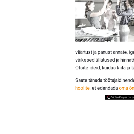
väärtust ja panust annate, ig
väikesed üllatused ja hinnat
Otsite ideid, kuidas kiita ja
Saate tänada töötajaid nen
hoolite,
et edendada
oma õn