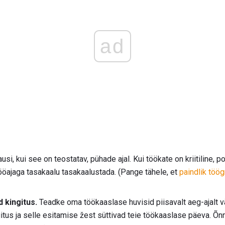
ad
usi, kui see on teostatav, pühade ajal. Kui töökate on kriitiline, p
öajaga tasakaalu tasakaalustada. (Pange tähele, et
paindlik töög
 kingitus.
Teadke oma töökaaslase huvisid piisavalt aeg-ajalt v
itus ja selle esitamise žest süttivad teie töökaaslase päeva. Õn