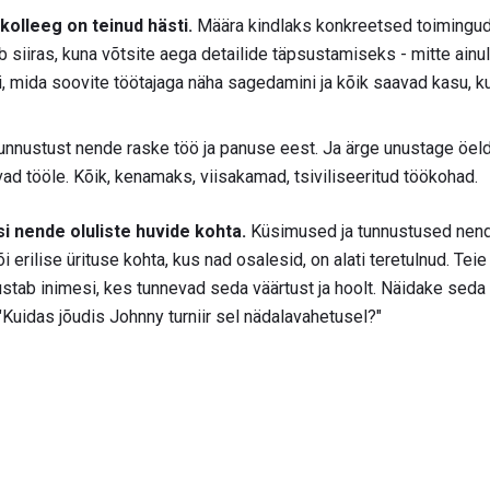
 kolleeg on teinud hästi.
Määra kindlaks konkreetsed toimingud,
b siiras, kuna võtsite aega detailide täpsustamiseks - mitte ainul
, mida soovite töötajaga näha sagedamini ja kõik saavad kasu, k
tunnustust nende raske töö ja panuse eest. Ja ärge unustage öel
vad tööle. Kõik, kenamaks, viisakamad, tsiviliseeritud töökohad.
 nende oluliste huvide kohta.
Küsimused ja tunnustused nend
erilise ürituse kohta, kus nad osalesid, on alati teretulnud. Teie
ustab inimesi, kes tunnevad seda väärtust ja hoolt. Näidake seda 
"Kuidas jõudis Johnny turniir sel nädalavahetusel?"