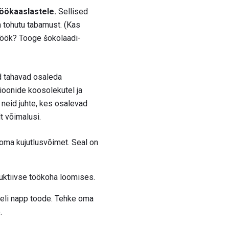
öökaaslastele.
Sellised
n tohutu tabamust. (Kas
löök? Tooge šokolaadi-
d tahavad osaleda
ioonide koosolekutel ja
t neid juhte, kes osalevad
t võimalusi.
 oma kujutlusvõimet. Seal on
duktiivse töökoha loomises.
ageli napp toode. Tehke oma
.