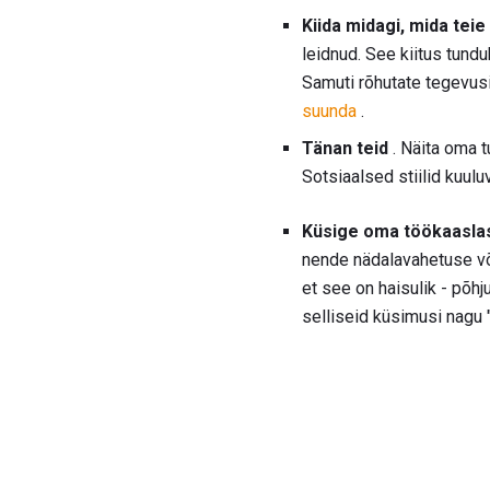
Kiida midagi, mida teie
leidnud. See kiitus tundu
Samuti rõhutate tegevusi
suunda
.
Tänan teid
. Näita oma 
Sotsiaalsed stiilid kuulu
Küsige oma töökaaslasi
nende nädalavahetuse või 
et see on haisulik - põhj
selliseid küsimusi nagu 