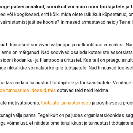
oge palverännakud, sõõrikud või muu rõõm töötajatele ja t
 või koogikesed, eriti kõik, mida olete isiklikult küpsetanud, o
 valmistamist jäätise koonis? Inimesed armastavad neid.) Teine 
ust.
Inimesed soovivad väljaõppe ja ristkoolituse võimalusi. Na
e anne on märganud. Nad soovivad osaleda kutseliste assotsiats
iooni kodaniku- ja filantroopia üritustel. Kas teil on praegu ainul
ge rikkalikke võimalusi kõigile töötajatele. Nad hindavad tõelisel
uidas näidata tunnustust töötajatele ja töökaaslastele. Venitage
ide tunnustuse ideesid, mis
ootavad teid neid leidma.
jate motivatsioonis,
töötajate tunnustamises
ja positiivse ja pro
 kunagi välja panna. Tegelikult on paljudes organisatsioonides s
ga võimalust, et näidata oma tänulikkust ja tunnustust töötajatele