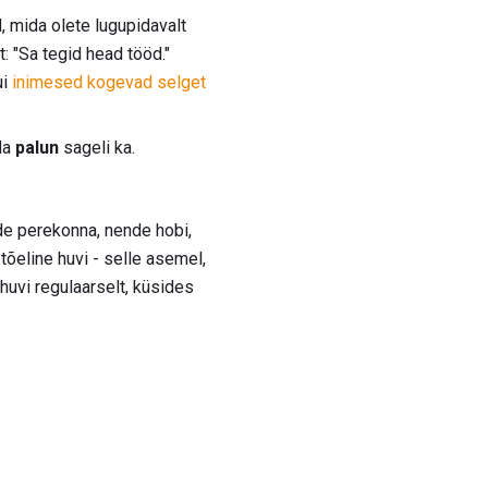
 mida olete lugupidavalt
t: "Sa tegid head tööd."
ui
inimesed kogevad selget
da
palun
sageli ka.
e perekonna, nende hobi,
 tõeline huvi - selle asemel,
huvi regulaarselt, küsides