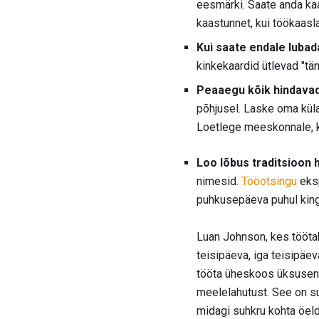
eesmärki. Saate anda kaa
kaastunnet, kui töökaasl
Kui saate endale lubada
kinkekaardid ütlevad "tä
Peaaegu kõik hindavad 
põhjusel. Laske oma külal
Loetlege meeskonnale, ke
Loo lõbus traditsioon 
nimesid.
Tööotsingu
eksp
puhkusepäeva puhul king
Luan Johnson, kes tööta
teisipäeva, iga teisipäe
tööta üheskoos üksusena 
meelelahutust. See on su
midagi suhkru kohta öeld