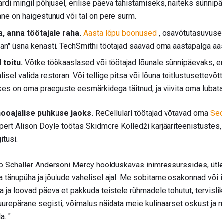
rdi mingil põhjusel, erilise päeva tähistamiseks, näiteks sünnip
ane on haigestunud või tal on pere surm.
, anna töötajale raha.
Aasta lõpu boonused
, osavõtutasuvuse
nan" üsna kenasti. TechSmithi töötajad saavad oma aastapalga aa
toitu.
Võtke töökaaslased või töötajad lõunale sünnipäevaks, eril
isel valida restoran. Või tellige pitsa või lõuna toitlustusettevõ
s on oma praeguste eesmärkidega täitnud, ja viivita oma lubata
hooajalise puhkuse jaoks.
ReCellulari töötajad võtavad oma
Sec
ert Alison Doyle töötas Skidmore Kolledži karjääriteenistustes,
itusi.
b Schaller Andersoni Mercy hoolduskavas inimressurssides, ütl
va tänupüha ja jõulude vahelisel ajal. Me sobitame osakonnad või i
ja loovad päeva et pakkuda teistele rühmadele tohutut, tervisli
urepärane segisti, võimalus näidata meie kulinaarset oskust ja mo
a. "