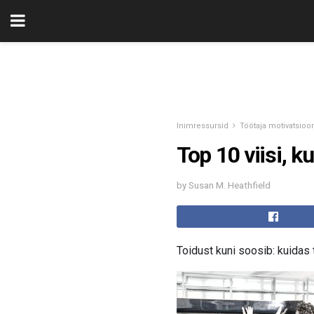
Inimressursid
Töötaja motivatsioo
Top 10 viisi, k
by Susan M. Heathfield
Toidust kuni soosib: kuidas 