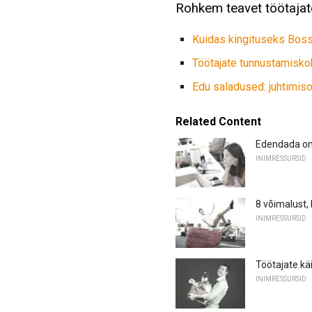
Rohkem teavet töötajat
Kuidas kingituseks Bossi
Töötajate tunnustamisk
Edu saladused: juhtimis
Related Content
Edendada oma
INIMRESSURSID
8 võimalust,
INIMRESSURSID
Töötajate käi
INIMRESSURSID