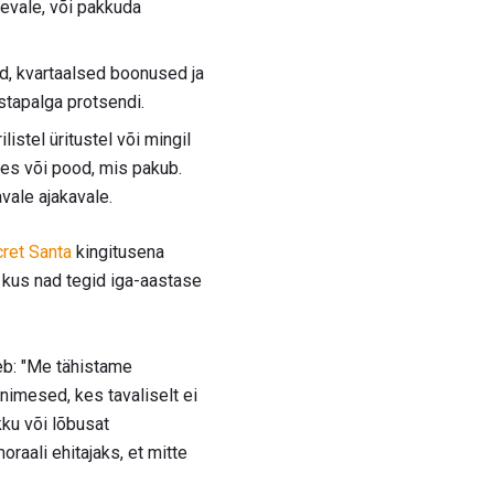
äevale, või pakkuda
d, kvartaalsed boonused ja
stapalga protsendi.
istel üritustel või mingil
ttes või pood, mis pakub.
vale ajakavale.
ret Santa
kingitusena
 kus nad tegid iga-aastase
eb: "Me tähistame
nimesed, kes tavaliselt ei
kku või lõbusat
raali ehitajaks, et mitte