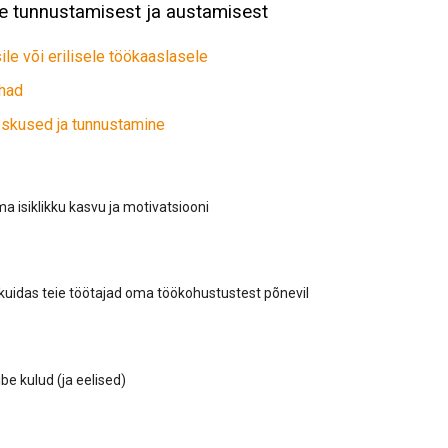
e tunnustamisest ja austamisest
le või erilisele töökaaslasele
ohad
oskused ja tunnustamine
 isiklikku kasvu ja motivatsiooni
 kuidas teie töötajad oma töökohustustest põnevil
be kulud (ja eelised)