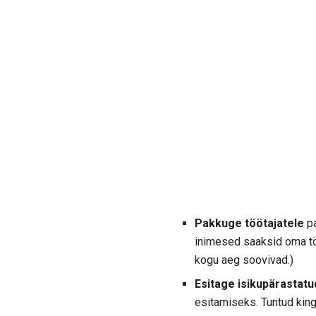
Pakkuge töötajatele
pa
inimesed saaksid oma tö
kogu aeg soovivad.)
Esitage isikupärastatud
esitamiseks. Tuntud king