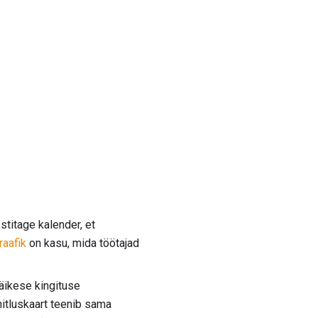
ostitage kalender, et
raafik
on kasu, mida töötajad
äikese kingituse
nitluskaart teenib sama