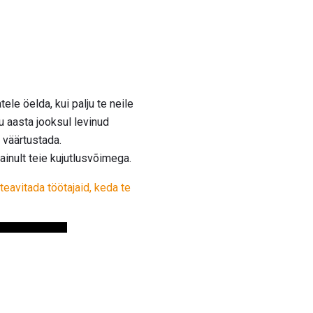
ele öelda, kui palju te neile
gu aasta jooksul levinud
 väärtustada.
 ainult teie kujutlusvõimega.
t teavitada töötajaid, keda te