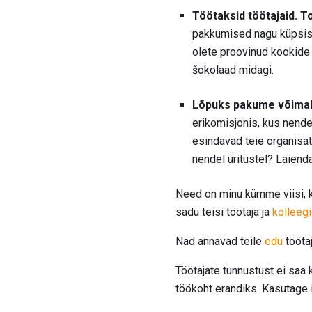
Töötaksid töötajaid.
To
pakkumised nagu küpsised
olete proovinud kookide
šokolaad midagi.
Lõpuks pakume võimal
erikomisjonis, kus nend
esindavad teie organisats
nendel üritustel? Laienda
Need on minu kümme viisi, k
sadu teisi töötaja ja
kolleeg
Nad annavad teile
edu
tööta
Töötajate tunnustust ei saa
töökoht erandiks. Kasutage i