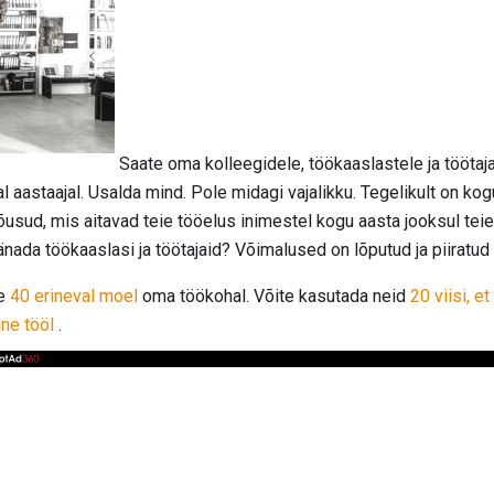
Saate oma kolleegidele, töökaaslastele ja töötajat
al aastaajal. Usalda mind. Pole midagi vajalikku. Tegelikult on ko
õusud, mis aitavad teie tööelus inimestel kogu aasta jooksul teie
 tänada töökaaslasi ja töötajaid? Võimalused on lõputud ja piiratud
de
40 erineval moel
oma töökohal. Võite kasutada neid
20 viisi, e
ne tööl
.