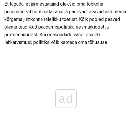
Et tagada, et järelevaatajad oleksid oma töökoha
puudumisest hoolimata rahul ja pädevad, peavad nad olema
kõrgema juhtkonna täielikku toetust. Kõik pooled peavad
olema teadlikud puudumispoliitika eesmärkidest ja
protseduuridest. Kui osakondade vahel esineb
lahkarvamusi; poliitika võib kaotada oma tõhususe.
ad