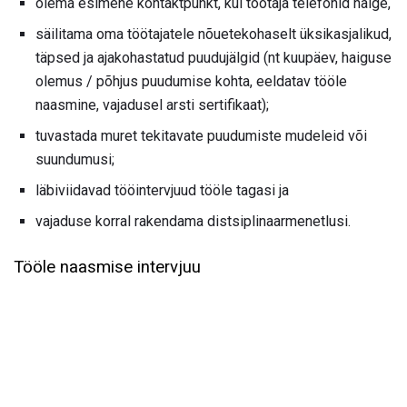
olema esimene kontaktpunkt, kui töötaja telefonid haige,
säilitama oma töötajatele nõuetekohaselt üksikasjalikud,
täpsed ja ajakohastatud puudujälgid (nt kuupäev, haiguse
olemus / põhjus puudumise kohta, eeldatav tööle
naasmine, vajadusel arsti sertifikaat);
tuvastada muret tekitavate puudumiste mudeleid või
suundumusi;
läbiviidavad tööintervjuud tööle tagasi ja
vajaduse korral rakendama distsiplinaarmenetlusi.
Tööle naasmise intervjuu