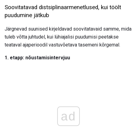
Soovitatavad distsiplinaarmenetlused, kui töölt
puudumine jätkub
Järgnevad suunised kirjeldavad soovitatavaid samme, mida
tuleb võtta juhtudel, kui lühiajalisi puudumisi peetakse
teataval ajaperioodil vastuvõetava tasemeni kõrgemal.
1. etapp: nõustamisintervjuu
ad