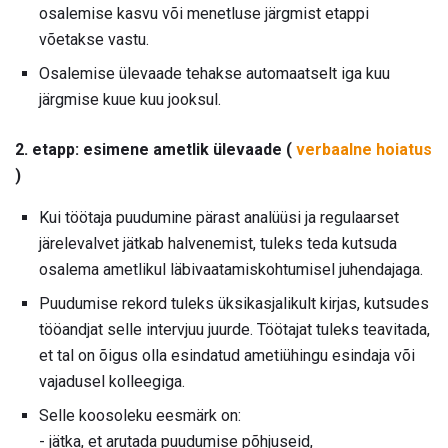
osalemise kasvu või menetluse järgmist etappi
võetakse vastu.
Osalemise ülevaade tehakse automaatselt iga kuu
järgmise kuue kuu jooksul.
2. etapp: esimene ametlik ülevaade (
verbaalne hoiatus
)
Kui töötaja puudumine pärast analüüsi ja regulaarset
järelevalvet jätkab halvenemist, tuleks teda kutsuda
osalema ametlikul läbivaatamiskohtumisel juhendajaga.
Puudumise rekord tuleks üksikasjalikult kirjas, kutsudes
tööandjat selle intervjuu juurde. Töötajat tuleks teavitada,
et tal on õigus olla esindatud ametiühingu esindaja või
vajadusel kolleegiga.
Selle koosoleku eesmärk on:
- jätka, et arutada puudumise põhjuseid,