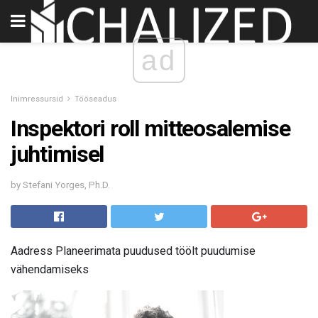
ad
Inimressursid
Tööseadus
Inspektori roll mitteosalemise
juhtimisel
by Stefani Yorges, Ph.D.
Aadress Planeerimata puudused töölt puudumise
vähendamiseks