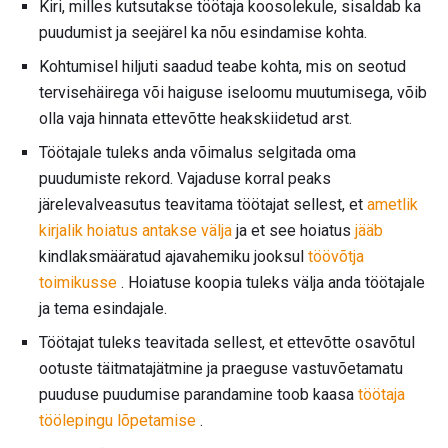
Kiri, milles kutsutakse töötaja koosolekule, sisaldab ka
puudumist ja seejärel ka nõu esindamise kohta.
Kohtumisel hiljuti saadud teabe kohta, mis on seotud
tervisehäirega või haiguse iseloomu muutumisega, võib
olla vaja hinnata ettevõtte heakskiidetud arst.
Töötajale tuleks anda võimalus selgitada oma
puudumiste rekord. Vajaduse korral peaks
järelevalveasutus teavitama töötajat sellest, et
ametlik
kirjalik hoiatus antakse välja
ja et see hoiatus
jääb
kindlaksmääratud ajavahemiku jooksul
töövõtja
toimikusse
. Hoiatuse koopia tuleks välja anda töötajale
ja tema esindajale.
Töötajat tuleks teavitada sellest, et ettevõtte osavõtul
ootuste täitmatajätmine ja praeguse vastuvõetamatu
puuduse puudumise parandamine toob kaasa
töötaja
töölepingu lõpetamise
.