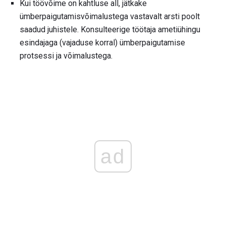
Kui töövõime on kahtluse all, jätkake
ümberpaigutamisvõimalustega vastavalt arsti poolt
saadud juhistele. Konsulteerige töötaja ametiühingu
esindajaga (vajaduse korral) ümberpaigutamise
protsessi ja võimalustega.
ad