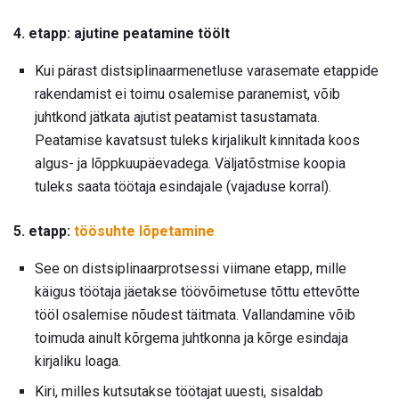
4. etapp: ajutine peatamine töölt
Kui pärast distsiplinaarmenetluse varasemate etappide
rakendamist ei toimu osalemise paranemist, võib
juhtkond jätkata ajutist peatamist tasustamata.
Peatamise kavatsust tuleks kirjalikult kinnitada koos
algus- ja lõppkuupäevadega. Väljatõstmise koopia
tuleks saata töötaja esindajale (vajaduse korral).
5. etapp:
töösuhte lõpetamine
See on distsiplinaarprotsessi viimane etapp, mille
käigus töötaja jäetakse töövõimetuse tõttu ettevõtte
tööl osalemise nõudest täitmata. Vallandamine võib
toimuda ainult kõrgema juhtkonna ja kõrge esindaja
kirjaliku loaga.
Kiri, milles kutsutakse töötajat uuesti, sisaldab