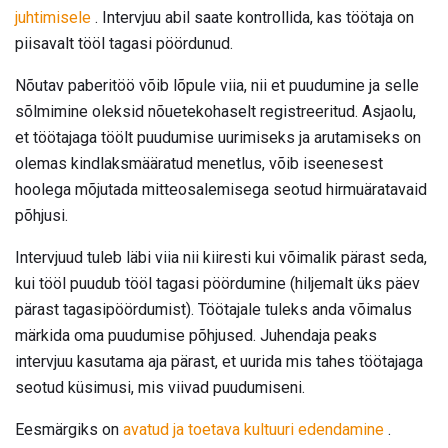
juhtimisele
. Intervjuu abil saate kontrollida, kas töötaja on
piisavalt tööl tagasi pöördunud.
Nõutav paberitöö võib lõpule viia, nii et puudumine ja selle
sõlmimine oleksid nõuetekohaselt registreeritud. Asjaolu,
et töötajaga töölt puudumise uurimiseks ja arutamiseks on
olemas kindlaksmääratud menetlus, võib iseenesest
hoolega mõjutada mitteosalemisega seotud hirmuäratavaid
põhjusi.
Intervjuud tuleb läbi viia nii kiiresti kui võimalik pärast seda,
kui tööl puudub tööl tagasi pöördumine (hiljemalt üks päev
pärast tagasipöördumist). Töötajale tuleks anda võimalus
märkida oma puudumise põhjused. Juhendaja peaks
intervjuu kasutama aja pärast, et uurida mis tahes töötajaga
seotud küsimusi, mis viivad puudumiseni.
Eesmärgiks on
avatud ja toetava kultuuri edendamine
.