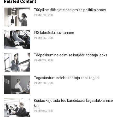
Related Content
Tüüpiline töötajate osalemise poliitika proov
INIMRESSURSID
IRS läbisõidu hüvitamine
INIMRESSURSID
Tööpakkumine eelmise karjääri töötaja jaoks
INIMRESSURSID
Tagasiastumiseleht: töötaja kooli tagasi
INIMRESSURSID
Kuidas kirjutada töö kandidaadi tagasilükkamise
kiri
INIMRESSURSID