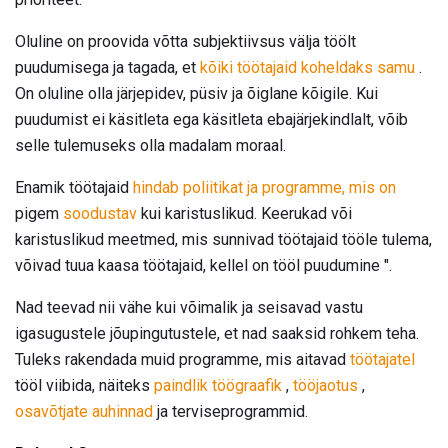
Oluline on proovida võtta subjektiivsus välja töölt
puudumisega ja tagada, et
kõiki töötajaid koheldaks samu
.
On oluline olla järjepidev, püsiv ja õiglane kõigile. Kui
puudumist ei käsitleta ega käsitleta ebajärjekindlalt, võib
selle tulemuseks olla madalam moraal.
Enamik töötajaid
hindab poliitikat ja programme, mis on
pigem
soodustav
kui karistuslikud. Keerukad või
karistuslikud meetmed, mis sunnivad töötajaid tööle tulema,
võivad tuua kaasa töötajaid, kellel on tööl puudumine ".
Nad teevad nii vähe kui võimalik ja seisavad vastu
igasugustele jõupingutustele, et nad saaksid rohkem teha.
Tuleks rakendada muid programme, mis aitavad
töötajatel
tööl viibida, näiteks
paindlik töögraafik
,
tööjaotus
,
osavõtjate auhinnad
ja terviseprogrammid.