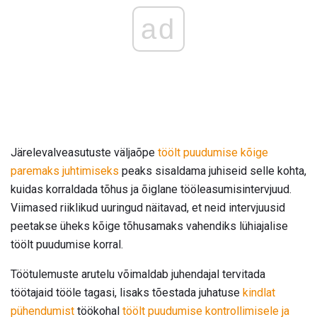
ad
Järelevalveasutuste väljaõpe
töölt puudumise kõige
paremaks juhtimiseks
peaks sisaldama juhiseid selle kohta,
kuidas korraldada tõhus ja õiglane tööleasumisintervjuud.
Viimased riiklikud uuringud näitavad, et neid intervjuusid
peetakse üheks kõige tõhusamaks vahendiks lühiajalise
töölt puudumise korral.
Töötulemuste arutelu võimaldab juhendajal tervitada
töötajaid tööle tagasi, lisaks tõestada juhatuse
kindlat
pühendumist
töökohal
töölt puudumise kontrollimisele ja