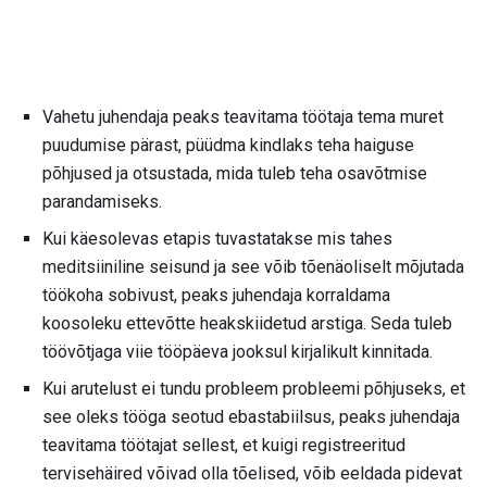
Vahetu juhendaja peaks teavitama töötaja tema muret
puudumise pärast, püüdma kindlaks teha haiguse
põhjused ja otsustada, mida tuleb teha osavõtmise
parandamiseks.
Kui käesolevas etapis tuvastatakse mis tahes
meditsiiniline seisund ja see võib tõenäoliselt mõjutada
töökoha sobivust, peaks juhendaja korraldama
koosoleku ettevõtte heakskiidetud arstiga. Seda tuleb
töövõtjaga viie tööpäeva jooksul kirjalikult kinnitada.
Kui arutelust ei tundu probleem probleemi põhjuseks, et
see oleks tööga seotud ebastabiilsus, peaks juhendaja
teavitama töötajat sellest, et kuigi registreeritud
tervisehäired võivad olla tõelised, võib eeldada pidevat