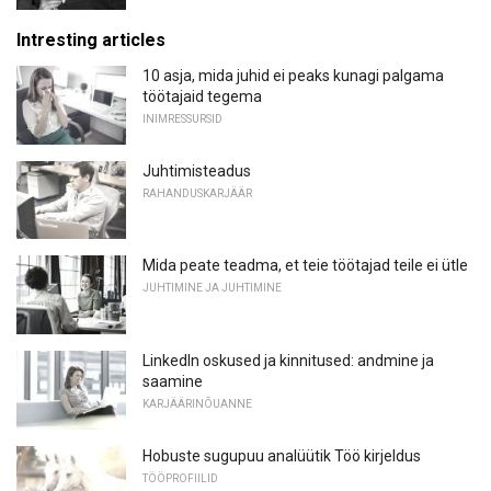
Intresting articles
10 asja, mida juhid ei peaks kunagi palgama
töötajaid tegema
INIMRESSURSID
Juhtimisteadus
RAHANDUSKARJÄÄR
Mida peate teadma, et teie töötajad teile ei ütle
JUHTIMINE JA JUHTIMINE
LinkedIn oskused ja kinnitused: andmine ja
saamine
KARJÄÄRINÕUANNE
Hobuste sugupuu analüütik Töö kirjeldus
TÖÖPROFIILID