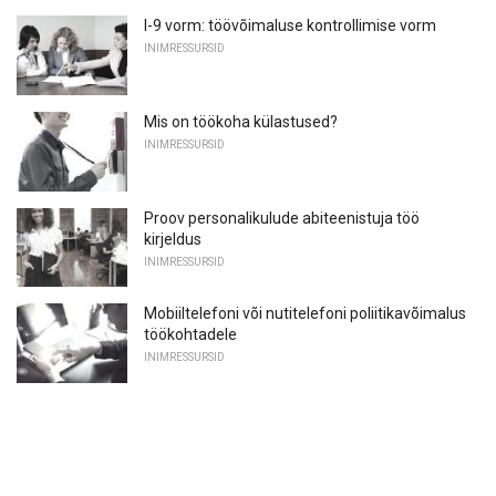
I-9 vorm: töövõimaluse kontrollimise vorm
INIMRESSURSID
Mis on töökoha külastused?
INIMRESSURSID
Proov personalikulude abiteenistuja töö
kirjeldus
INIMRESSURSID
Mobiiltelefoni või nutitelefoni poliitikavõimalus
töökohtadele
INIMRESSURSID