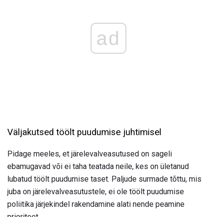
ad
Väljakutsed töölt puudumise juhtimisel
Pidage meeles, et järelevalveasutused on sageli
ebamugavad või ei taha teatada neile, kes on ületanud
lubatud töölt puudumise taset. Paljude surmade tõttu, mis
juba on järelevalveasutustele, ei ole töölt puudumise
poliitika järjekindel rakendamine alati nende peamine
prioriteet.