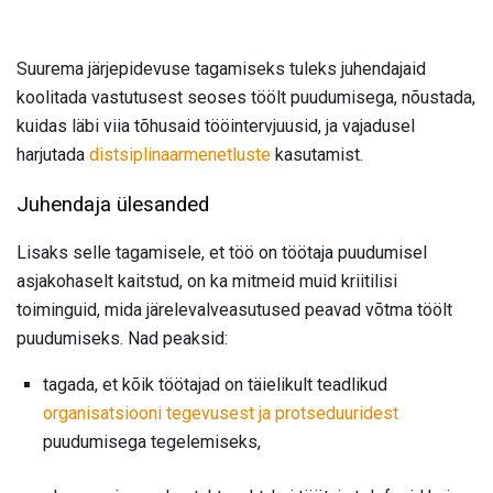
Suurema järjepidevuse tagamiseks tuleks juhendajaid
koolitada vastutusest seoses töölt puudumisega, nõustada,
kuidas läbi viia tõhusaid tööintervjuusid, ja vajadusel
harjutada
distsiplinaarmenetluste
kasutamist.
Juhendaja ülesanded
Lisaks selle tagamisele, et töö on töötaja puudumisel
asjakohaselt kaitstud, on ka mitmeid muid kriitilisi
toiminguid, mida järelevalveasutused peavad võtma töölt
puudumiseks. Nad peaksid:
tagada, et kõik töötajad on täielikult teadlikud
organisatsiooni tegevusest ja protseduuridest
puudumisega tegelemiseks,