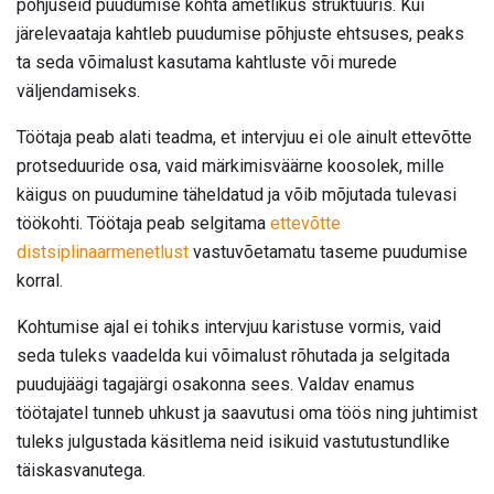
põhjuseid puudumise kohta ametlikus struktuuris. Kui
järelevaataja kahtleb puudumise põhjuste ehtsuses, peaks
ta seda võimalust kasutama kahtluste või murede
väljendamiseks.
Töötaja peab alati teadma, et intervjuu ei ole ainult ettevõtte
protseduuride osa, vaid märkimisväärne koosolek, mille
käigus on puudumine täheldatud ja võib mõjutada tulevasi
töökohti. Töötaja peab selgitama
ettevõtte
distsiplinaarmenetlust
vastuvõetamatu taseme puudumise
korral.
Kohtumise ajal ei tohiks intervjuu karistuse vormis, vaid
seda tuleks vaadelda kui võimalust rõhutada ja selgitada
puudujäägi tagajärgi osakonna sees. Valdav enamus
töötajatel tunneb uhkust ja saavutusi oma töös ning juhtimist
tuleks julgustada käsitlema neid isikuid vastutustundlike
täiskasvanutega.