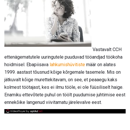
Vastavalt CCH
ettenägematutele uuringutele puuduvad tööandjad töökoha
hoidmisel. Ebapiisava
lahkumishüvitiste
määr on alates
1999. aastast tõusnud kõige kõrgemale tasemele. Mis on
jätkuvalt kõige murettekitavam, on see, et peaaegu kaks
kolmest töötajast, kes ei ilmu tööle, ei ole füüsiliselt haige.
Enamiku ettevõtete puhul on töölt puudumise juhtimise eest
ennekõike langenud viivitamatu järelevalve eest.