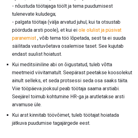
- nõustuda töötajaga töölt ja tema puudumisest
tulenevate kuludega;
- palgata töötaja (välja arvatud juhul, kui ta otsustab
pöörduda arsti poole), et kui ei
ole olulist ja püsivat
paranemist
, võib tema töö lõpetada, sest ta ei suuda
säilitada vastuvõetava osalemise taset. See kujutab
endast suulist hoiatust.
Kui meditsiiniline abi on õigustatud, tuleb võtta
meetmeid viivitamatult. Seepärast peetakse koosolekut
ainult selleks, et seda protsessi seda osa saaks täita.
Viie tööpäeva jooksul peab töötaja saama arstiabi.
Seejärel toimub kohtumine HR-ga ja arutletakse arsti
arvamuse üle.
Kui arst kinnitab töövõimet, tuleb töötajat hoiatada
jätkuva puudumise tagajärgede eest.