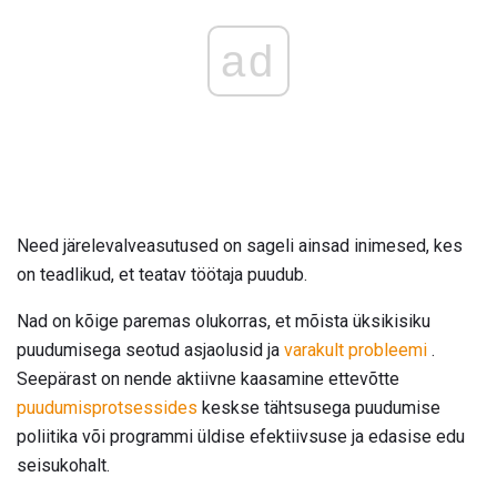
ad
Need järelevalveasutused on sageli ainsad inimesed, kes
on teadlikud, et teatav töötaja puudub.
Nad on kõige paremas olukorras, et mõista üksikisiku
puudumisega seotud asjaolusid ja
varakult probleemi
.
Seepärast on nende aktiivne kaasamine ettevõtte
puudumisprotsessides
keskse tähtsusega puudumise
poliitika või programmi üldise efektiivsuse ja edasise edu
seisukohalt.