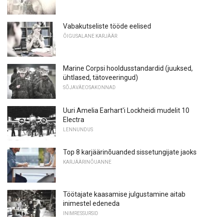
Vabakutseliste tööde eelised
ÕIGUSALANE KARJÄÄR
Marine Corpsi hooldusstandardid (juuksed,
ühtlased, tätoveeringud)
SÕJAVÄEOSAKONNAD
Uuri Amelia Earhart'i Lockheidi mudelit 10
Electra
LENNUNDUS
Top 8 karjäärinõuanded sissetungijate jaoks
KARJÄÄRINÕUANNE
Töötajate kaasamise julgustamine aitab
inimestel edeneda
INIMRESSURSID