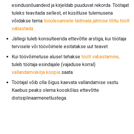
esindusnõuandeid ja kirjeldab puuduvat rekorda. Töötajat
tuleks teavitada sellest, et küsitluse tulemusena
võidakse tema
tööülesannete täitmata jätmise tõttu töölt
vabastada
.
Jällegi tuleb konsulteerida ettevõtte arstiga, kui töötaja
tervisele või töövõimele esitatakse uut teavet.
Kui töövõimetuse alusel tehakse
töölt vabastamine,
tuleb töötaja esindajale (vajaduse korral)
vallandamiskirja koopia
saata.
Töötajal võib olla õigus kaevata vallandamise vastu.
Kaebus peaks olema kooskõlas ettevõtte
distsiplinaarmenetlustega.