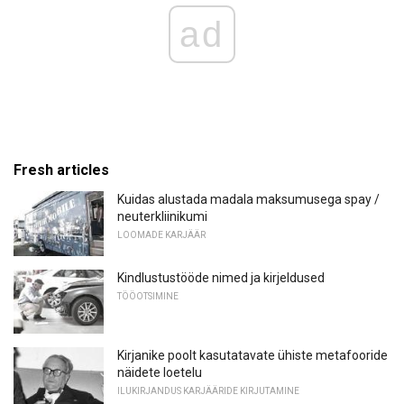
ad
Fresh articles
Kuidas alustada madala maksumusega spay /
neuterkliinikumi
LOOMADE KARJÄÄR
Kindlustustööde nimed ja kirjeldused
TÖÖOTSIMINE
Kirjanike poolt kasutatavate ühiste metafooride
näidete loetelu
ILUKIRJANDUS KARJÄÄRIDE KIRJUTAMINE