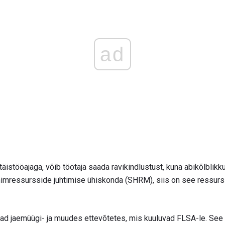
ad
 täistööajaga, võib töötaja saada ravikindlustust, kuna abikõlblik
inimressursside juhtimise ühiskonda (SHRM), siis on see ressurs
vad jaemüügi- ja muudes ettevõtetes, mis kuuluvad FLSA-le. See t