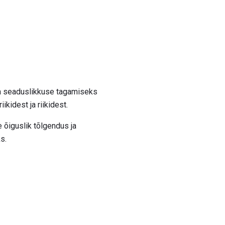
 ja seaduslikkuse tagamiseks
riikidest ja riikidest.
ie õiguslik tõlgendus ja
s.