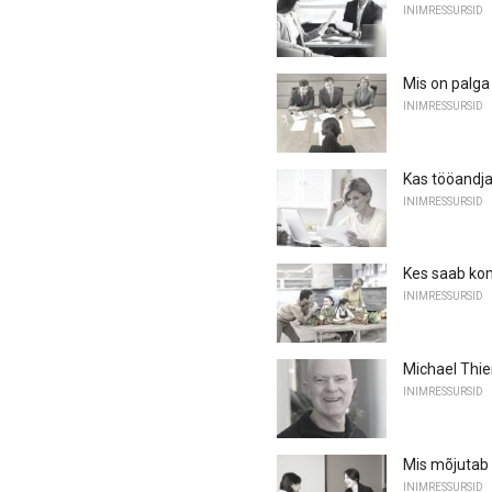
INIMRESSURSID
Mis on palga
INIMRESSURSID
Kas tööandja
INIMRESSURSID
Kes saab kom
INIMRESSURSID
Michael Thi
INIMRESSURSID
Mis mõjutab 
INIMRESSURSID