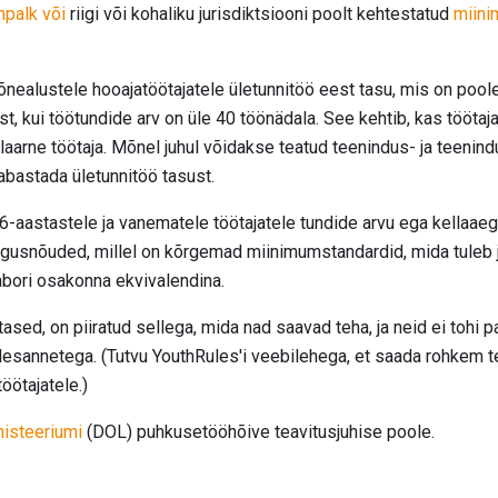
palk või
riigi või kohaliku jurisdiktsiooni poolt kehtestatud
miini
ealustele hooajatöötajatele ületunnitöö eest tasu, mis on poo
, kui töötundide arv on üle 40 töönädala. See kehtib, kas töötaja 
ulaarne töötaja. Mõnel juhul võidakse teatud teenindus- ja teenin
bastada ületunnitöö tasust.
-aastastele ja vanematele töötajatele tundide arvu ega kellaaegu
usnõuded, millel on kõrgemad miinimumstandardid, mida tuleb j
labori osakonna ekvivalendina.
tased, on piiratud sellega, mida nad saavad teha, ja neid ei tohi
ülesannetega. (Tutvu YouthRules'i veebilehega, et saada rohkem t
öötajatele.)
isteeriumi
(DOL) puhkusetööhõive teavitusjuhise poole.