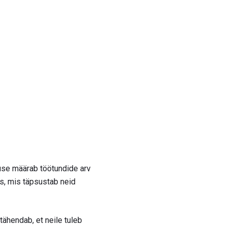
kuse määrab töötundide arv
s, mis täpsustab neid
ähendab, et neile tuleb