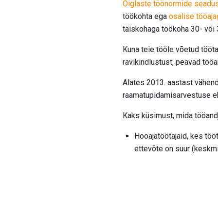
Õiglaste töönormide seadu
töökohta ega
osalise tööaja
täiskohaga töökoha 30- või 
Kuna teie tööle võetud tööt
ravikindlustust, peavad tö
Alates 2013. aastast vähenda
raamatupidamisarvestuse eba
Kaks küsimust, mida tööand
Hooajatöötajaid, kes töö
ettevõte on suur (keskmi