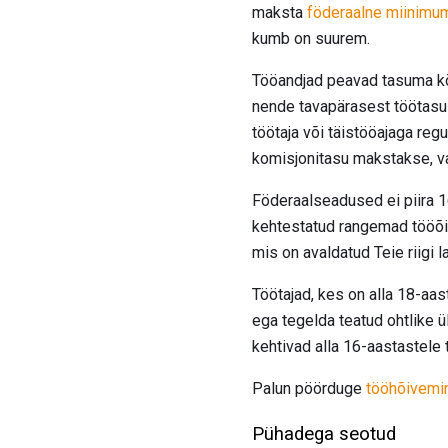
maksta
föderaalne miinimum
kumb on suurem.
Tööandjad peavad tasuma kõn
nende tavapärasest töötasust
töötaja või täistööajaga reg
komisjonitasu makstakse, va
Föderaalseadused ei piira 16
kehtestatud rangemad tööõig
mis on avaldatud Teie riigi 
Töötajad, kes on alla 18-aas
ega tegelda teatud ohtlike 
kehtivad alla 16-aastastele t
Palun pöörduge
tööhõivemin
Pühadega seotud