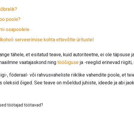
sõbralik?
roo poole?
umi osapoolele
lkoholi serveerimise kohta ettevõtte üritustel
nge tähele, et esitatud teave, kuid autoriteetne, ei ole täpsuse
emaailmne vaatajaskond ning
tööõiguse
ja -reeglid erinevad riigiti, 
iigi-, föderaal- või rahvusvaheliste riiklike vahendite poole, et te
 oleksid õiged. See teave on mõeldud juhiste, ideede ja abi jaok
ised töötajad töötavad?