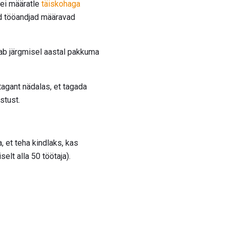
 ei määratle
täiskohaga
ud tööandjad määravad
eab järgmisel aastal pakkuma
tagant nädalas, et tagada
stust.
, et teha kindlaks, kas
elt alla 50 töötaja).