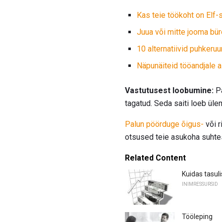
Kas teie töökoht on Elf-
Juua või mitte jooma bü
10 alternatiivid puhkeru
Näpunäiteid tööandjale a
Vastutusest loobumine:
Pa
tagatud. Seda saiti loeb ül
Palun pöörduge õigus-
või r
otsused teie asukoha suhtes
Related Content
Kuidas tasul
INIMRESSURSID
Tööleping