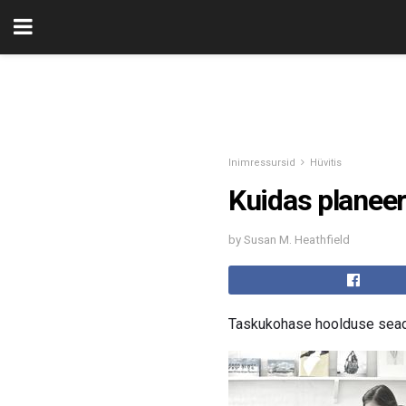
Inimressursid
Hüvitis
Kuidas planeeri
by Susan M. Heathfield
Taskukohase hoolduse seadu