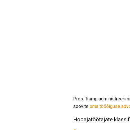
Pres. Trump administreerimi
soovite
oma tööõiguse advo
Hooajatöötajate klassif