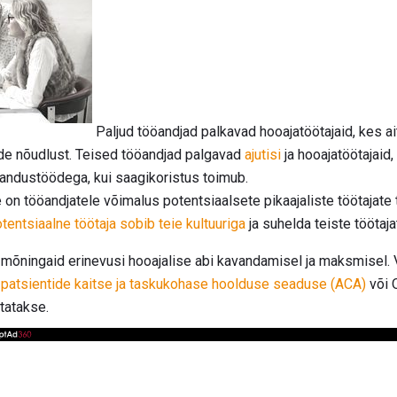
Paljud tööandjad palkavad hooajatöötajaid, kes ai
ide nõudlust. Teised tööandjad palgavad
ajutisi
ja hooajatöötajaid
andustöödega, kui saagikoristus toimub.
 on tööandjatele võimalus potentsiaalsete pikaajaliste töötaja
tentsiaalne töötaja sobib teie kultuuriga
ja suhelda teiste töötaja
õningaid erinevusi hooajalise abi kavandamisel ja maksmisel. V
d
patsientide kaitse ja taskukohase hoolduse seaduse (ACA)
või 
tatakse.