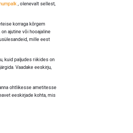
mumpalk
, olenevalt sellest,
leteise korraga kõrgem
on ajutine või hooajaline
dusülesandeid, mille eest
, kuid paljudes riikides on
ärgida. Vaadake eeskirju,
 panna ohtlikesse ametitesse
eavet eeskirjade kohta, mis