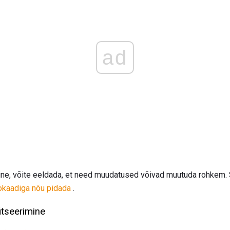
ad
ne, võite eeldada, et need muudatused võivad muutuda rohkem. 
kaadiga nõu pidada
.
itseerimine