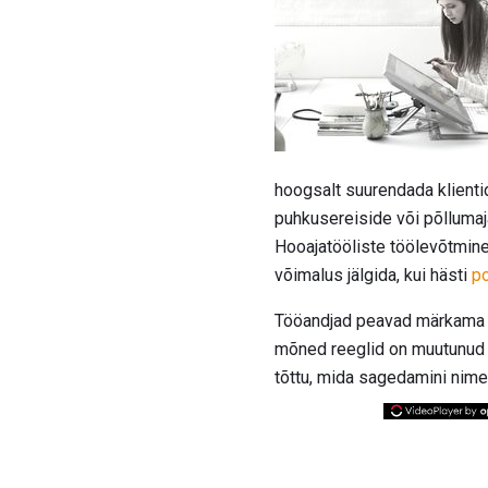
hoogsalt suurendada klient
puhkusereiside või põllumaj
Hooajatööliste töölevõtmine
võimalus jälgida, kui hästi
po
Tööandjad peavad märkama m
mõned reeglid on muutunu
tõttu, mida sagedamini nime