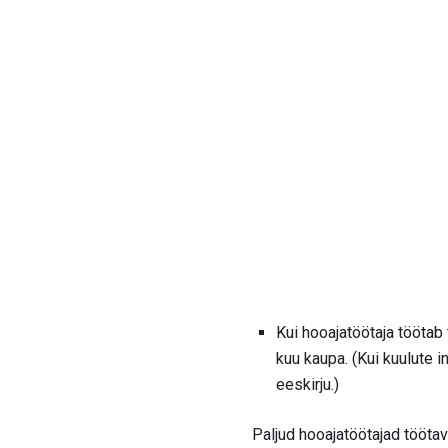
Kui hooajatöötaja töötab
kuu kaupa. (Kui kuulute 
eeskirju.)
Paljud hooajatöötajad tööta