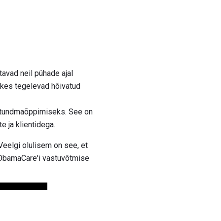
tavad neil pühade ajal
, kes tegelevad hõivatud
te tundmaõppimiseks. See on
te ja klientidega.
eelgi olulisem on see, et
ObamaCare'i vastuvõtmise