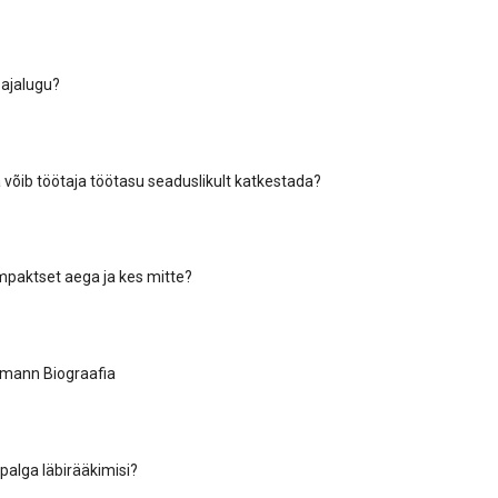
 ajalugu?
 võib töötaja töötasu seaduslikult katkestada?
paktset aega ja kes mitte?
emann Biograafia
palga läbirääkimisi?