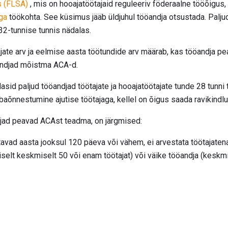
s (FLSA)
, mis on hooajatöötajaid reguleeriv föderaalne tööõigus,
ga
töökohta. See küsimus jääb üldjuhul tööandja otsustada. Palj
32-tunnise tunnis nädalas.
ajate arv ja eelmise aasta töötundide arv määrab, kas tööandja p
öandjad mõistma ACA-d.
sid paljud tööandjad töötajate ja hooajatöötajate tunde 28 tunni 
õnnestumine ajutise töötajaga, kellel on õigus saada ravikindlu
jad peavad ACAst teadma, on järgmised:
tavad aasta jooksul 120 päeva või vähem, ei arvestata töötajatena
selt keskmiselt 50 või enam töötajat) või väike tööandja (keskmis