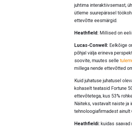
juhtima interaktiivsemast, ühi
ütleme suurepärasel töökoh
ettevõtte eesmärgid.
Heathfield:
Millised on eeli
Lucas-Conwell:
Eelkõige on
põhjal välja erineva perspek
soovite, muutes selle
tulem
millega nende ettevõtted oma
Kuid juhatuse juhatusel olev
kohaselt teatasid Fortune 5
ettevõtetega, kus 53% rohke
Näiteks, vastavalt naiste j
tehnoloogiafirmadest ainult 
Heathfieldi:
kuidas saavad 