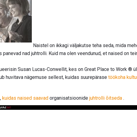
Naistel on ikkagi väljakutse teha seda, mida meh
s panevad nad juhtrolli. Kuid ma olen veendunud, et naised on t
ueerisin Susan Lucas-Conwellit, kes on Great Place to Work ® ü
kub huvitava nägemuse sellest, kuidas suurepärase
töökoha kultu
,
kuidas naised saavad
organisatsioonide
juhtrolli õitseda
.