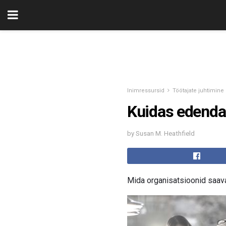
Inimressursid
Töötajate juhtimine
Kuidas edendada
by Susan M. Heathfield
Mida organisatsioonid saava