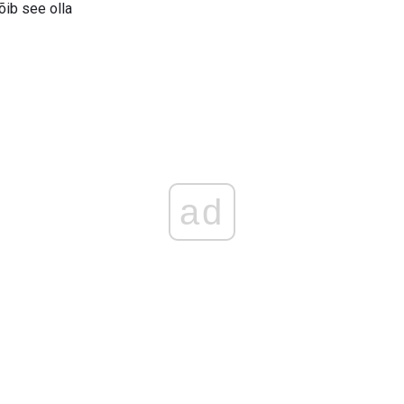
õib see olla
ad