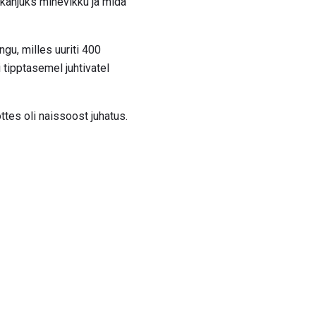
 kahjuks minevikku ja mida
gu, milles uuriti 400
i tipptasemel juhtivatel
tes oli naissoost juhatus.