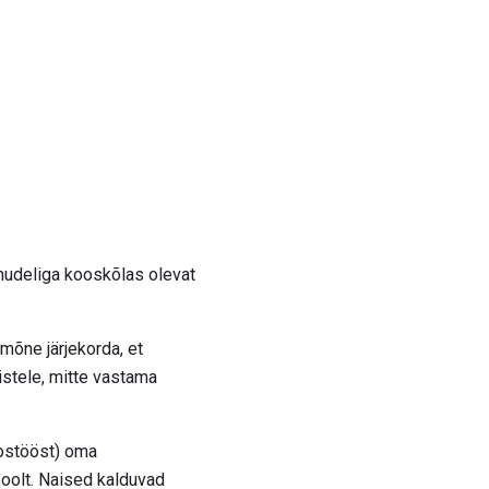
smudeliga kooskõlas olevat
mõne järjekorda, et
stele, mitte vastama
oostööst) oma
poolt. Naised kalduvad