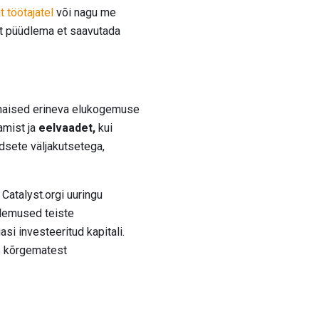
 töötajatel
või nagu me
t püüdlema et saavutada
d naised erineva elukogemuse
amist ja
eelvaadet,
kui
sete väljakutsetega,
e Catalyst.orgi uuringu
ulemused teiste
i investeeritud kapitali.
0% kõrgematest