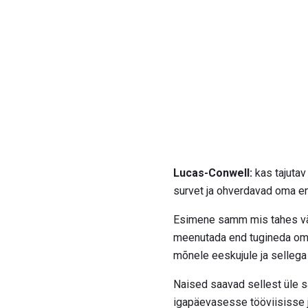
Lucas-Conwell:
kas tajutav
survet ja ohverdavad oma enda
Esimene samm mis tahes välj
meenutada end tugineda o
mõnele eeskujule ja sellega
Naised saavad sellest üle 
igapäevasesse tööviisisse j