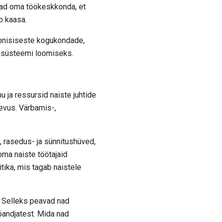
vad oma töökeskkonda, et
ab kaasa.
oonisiseste kogukondade,
ussüsteemi loomiseks.
ja ressursid naiste juhtide
gevus. Värbamis-,
, rasedus- ja sünnitushüved,
oma naiste töötajaid
itika, mis tagab naistele
 Selleks peavad nad
öandjatest. Mida nad