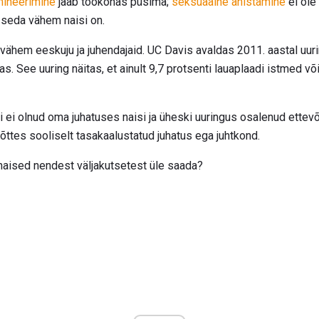
mineerimine
jääb töökohas püsima;
seksuaalne ahistamine
ei ole
 seda vähem naisi on.
 vähem eeskuju ja juhendajaid. UC Davis avaldas 2011. aastal uurin
s. See uuring näitas, et ainult 9,7 protsenti lauaplaadi istmed võ
ei olnud oma juhatuses naisi ja üheski uuringus osalenud ettevõt
õttes sooliselt tasakaalustatud juhatus ega juhtkond.
aised nendest väljakutsetest üle saada?