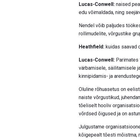
Lucas-Conwell:
naised pea
edu võimaldada, ning seejär
Nendel võib paljudes töökes
rollimudelite, võrgustike g
Heathfield:
kuidas saavad or
Lucas-Conwell:
Parimates t
värbamisele, säilitamisele j
kinnipidamis- ja arenduste
Oluline rõhuasetus on eelis
naiste võrgustikud, juhenda
tõeliselt hooliv organisatsio
võrdsed õigused ja on astu
Julgustame organisatsioone
kõigepealt tõesti mõistma, 