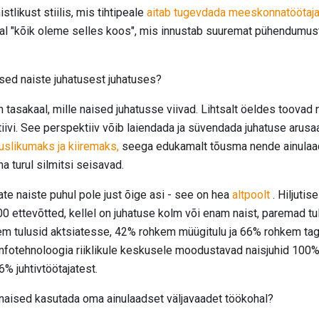
stlikust stiilis, mis tihtipeale
aitab tugevdada meeskonnatöötajat
al "kõik oleme selles koos", mis innustab suuremat pühendumus
sed naiste juhatusest juhatuses?
 tasakaal, mille naised juhatusse viivad. Lihtsalt öeldes toova
tiivi. See perspektiiv võib laiendada ja süvendada juhatuse arusa
uslikumaks ja kiiremaks,
seega edukamalt tõusma nende ainulaad
 turul silmitsi seisavad.
ate naiste puhul pole just õige asi - see on hea
altpoolt
. Hiljutis
00 ettevõtted, kellel on juhatuse kolm või enam naist, paremad t
m tulusid aktsiatesse, 42% rohkem müügitulu ja 66% rohkem tagas
a infotehnoloogia riiklikule keskusele moodustavad naisjuhid 10
6% juhtivtöötajatest.
naised kasutada oma ainulaadset väljavaadet töökohal?