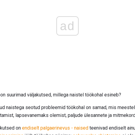
ad
on suurimad väljakutsed, millega naistel töökohal esineb?
ud naistega seotud probleemid töökohal on samad, mis meestel
itamist, lapsevanemaks olemist, paljude ülesannete ja mitmekord
jakutsed on
endiselt palgaerinevus - naised
teenivad endiselt ain