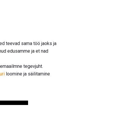
ed teevad sama töö jaoks ja
einud edusamme ja et nad
lemaailmne tegevjuht.
uri
loomine ja säilitamine