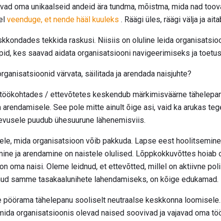
vad oma unikaalseid andeid ära tundma, mõistma, mida nad too
el
veenduge, et nende hääl kuuleks
. Räägi üles, räägi välja ja ait
kkondades tekkida raskusi. Niisiis on oluline leida organisatsi
rupid, kes saavad aidata organisatsiooni navigeerimiseks ja toet
ganisatsioonid värvata, säilitada ja arendada naisjuhte?
öökohtades / ettevõtetes keskendub märkimisväärne tähelepanu 
a arendamisele. See pole mitte ainult õige asi, vaid ka arukas te
gevusele puudub ühesuurune lähenemisviis.
tele, mida organisatsioon võib pakkuda. Lapse eest hoolitsemine
mine ja arendamine on naistele olulised. Lõppkokkuvõttes hoiab 
on oma naisi. Oleme leidnud, et ettevõtted, millel on aktiivne poli
nud samme tasakaalunihete lahendamiseks, on kõige edukamad.
 pöörama tähelepanu sooliselt neutraalse keskkonna loomisele.
mida organisatsioonis olevad naised soovivad ja vajavad oma tö