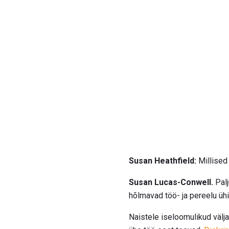
Susan Heathfield:
Millised 
Susan Lucas-Conwell.
Palj
hõlmavad töö- ja pereelu üh
Naistele iseloomulikud väl