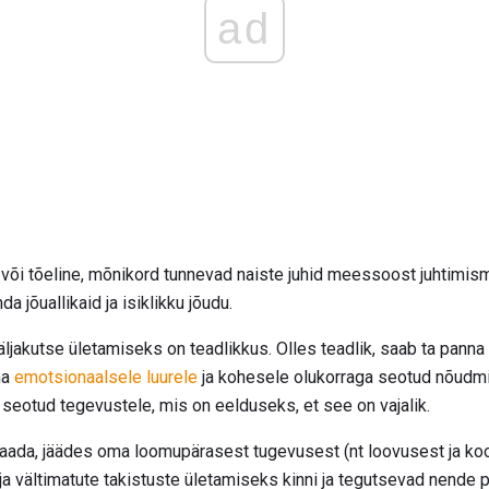
ad
 või tõeline, mõnikord tunnevad naiste juhid meessoost juhtimi
 jõuallikaid ja isiklikku jõudu.
akutse ületamiseks on teadlikkus. Olles teadlik, saab ta panna 
ma
emotsionaalsele luurele
ja kohesele olukorraga seotud nõudmi
 seotud tegevustele, mis on eelduseks, et see on vajalik.
saada, jäädes oma loomupärasest tugevusest (nt loovusest ja k
a vältimatute takistuste ületamiseks kinni ja tegutsevad nende 