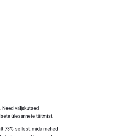
. Need väljakutsed
sete ülesannete täitmist.
ult 73% sellest, mida mehed