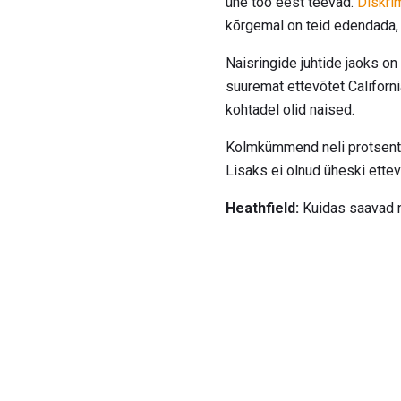
ühe töö eest teevad.
Diskri
kõrgemal on teid edendada,
Naisringide juhtide jaoks on
suuremat ettevõtet California
kohtadel olid naised.
Kolmkümmend neli protsenti 
Lisaks ei olnud üheski ettev
Heathfield:
Kuidas saavad n