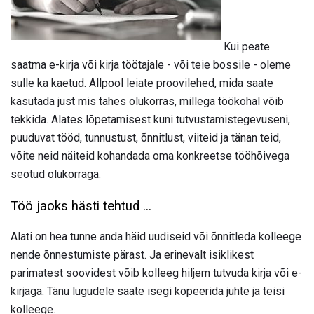
Kui peate
saatma e-kirja või kirja töötajale - või teie bossile - oleme
sulle ka kaetud. Allpool leiate proovilehed, mida saate
kasutada just mis tahes olukorras, millega töökohal võib
tekkida. Alates lõpetamisest kuni tutvustamistegevuseni,
puuduvat tööd, tunnustust, õnnitlust, viiteid ja tänan teid,
võite neid näiteid kohandada oma konkreetse tööhõivega
seotud olukorraga.
Töö jaoks hästi tehtud ...
Alati on hea tunne anda häid uudiseid või õnnitleda kolleege
nende õnnestumiste pärast. Ja erinevalt isiklikest
parimatest soovidest võib kolleeg hiljem tutvuda kirja või e-
kirjaga. Tänu lugudele saate isegi kopeerida juhte ja teisi
kolleege.