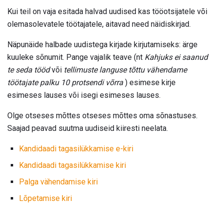
Kui teil on vaja esitada halvad uudised kas tööotsijatele või
olemasolevatele töötajatele, aitavad need näidiskirjad.
Näpunäide halbade uudistega kirjade kirjutamiseks: ärge
kuuleke sõnumit. Pange vajalik teave (nt
Kahjuks ei saanud
te seda tööd
või
tellimuste languse tõttu vähendame
töötajate palku 10 protsendi võrra
) esimese kirje
esimeses lauses või isegi esimeses lauses.
Olge otseses mõttes otseses mõttes oma sõnastuses.
Saajad peavad suutma uudiseid kiiresti neelata.
Kandidaadi tagasilükkamise e-kiri
Kandidaadi tagasilükkamise kiri
Palga vähendamise kiri
Lõpetamise kiri