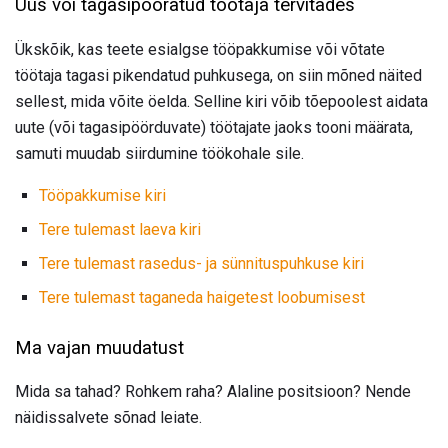
Uus või tagasipööratud töötaja tervitades
Ükskõik, kas teete esialgse tööpakkumise või võtate
töötaja tagasi pikendatud puhkusega, on siin mõned näited
sellest, mida võite öelda. Selline kiri võib tõepoolest aidata
uute (või tagasipöörduvate) töötajate jaoks tooni määrata,
samuti muudab siirdumine töökohale sile.
Tööpakkumise kiri
Tere tulemast laeva kiri
Tere tulemast rasedus- ja sünnituspuhkuse kiri
Tere tulemast taganeda haigetest loobumisest
Ma vajan muudatust
Mida sa tahad? Rohkem raha? Alaline positsioon? Nende
näidissalvete sõnad leiate.