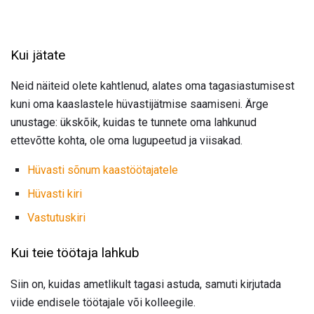
Kui jätate
Neid näiteid olete kahtlenud, alates oma tagasiastumisest
kuni oma kaaslastele hüvastijätmise saamiseni. Ärge
unustage: ükskõik, kuidas te tunnete oma lahkunud
ettevõtte kohta, ole oma lugupeetud ja viisakad.
Hüvasti sõnum kaastöötajatele
Hüvasti kiri
Vastutuskiri
Kui teie töötaja lahkub
Siin on, kuidas ametlikult tagasi astuda, samuti kirjutada
viide endisele töötajale või kolleegile.