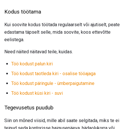
Kodus töötama
Kui soovite kodus töötada regulaarselt või ajutiselt, peate
edastama täpselt selle, mida soovite, koos ettevõtte
eelistega.
Need näited näitavad teile, kuidas.
Töö kodust palun kiri
Töö kodust taotleda kiri - osalise tööajaga
Töö kodust päringule - ümberpaigutamine
Töö kodust küsi kiri - suvi
Tegevusetus puudub
Siin on mõned viisid, mille abil saate selgitada, miks te ei
teinud seda kontorisse haigusepäeva, hädaolukorra või