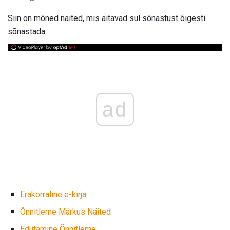
Siin on mõned näited, mis aitavad sul sõnastust õigesti
sõnastada.
ad
Erakorraline e-kirja
Õnnitleme Märkus Näited
Edutamine Õnnitleme