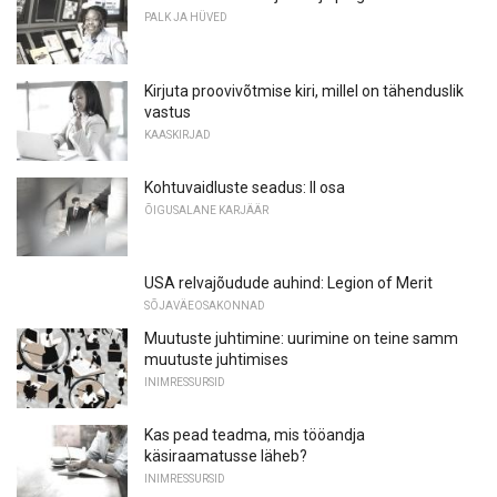
PALK JA HÜVED
Kirjuta proovivõtmise kiri, millel on tähenduslik
vastus
KAASKIRJAD
Kohtuvaidluste seadus: II osa
ÕIGUSALANE KARJÄÄR
USA relvajõudude auhind: Legion of Merit
SÕJAVÄEOSAKONNAD
Muutuste juhtimine: uurimine on teine ​​samm
muutuste juhtimises
INIMRESSURSID
Kas pead teadma, mis tööandja
käsiraamatusse läheb?
INIMRESSURSID