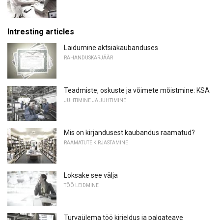
Intresting articles
Laidumine aktsiakaubanduses
RAHANDUSKARJÄÄR
Teadmiste, oskuste ja võimete mõistmine: KSA
JUHTIMINE JA JUHTIMINE
Mis on kirjandusest kaubandus raamatud?
RAAMATUTE KIRJASTAMINE
Loksake see välja
TÖÖ LEIDMINE
Turvaülema töö kirjeldus ja palgateave