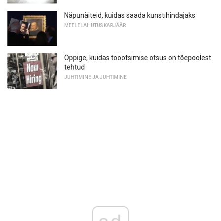
Näpunäiteid, kuidas saada kunstihindajaks
MEELELAHUTUS KARJÄÄR
Õppige, kuidas tööotsimise otsus on tõepoolest
tehtud
JUHTIMINE JA JUHTIMINE